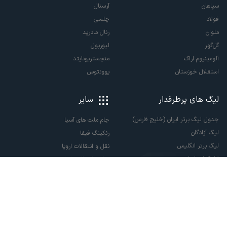
سپاهان
آرسنال
فولاد
چلسی
ملوان
رئال مادرید
گل‌گهر
لیورپول
آلومینیوم اراک
منچستریونایتد
استقلال خوزستان
یوونتوس
لیگ های پرطرفدار
سایر
جدول لیگ برتر ایران (خلیج فارس)
جام ملت های آسیا
لیگ آزادگان
رنکینگ فیفا
لیگ برتر انگلیس
نقل و انتقالات اروپا
لالیگا اسپانیا
نقل و انتقالات ایران
سری آ ایتالیا
پاری سن ژرمن
لیگ قهرمانان اروپا
لیگ نخبگان آسیا
لیگ قهرمانان آسیا دو
لیگ برتر فوتسال