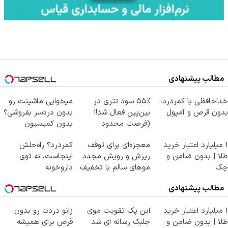
مطالب پیشنهادی
خداحافظی با کمردرد،
۵۵٪ سود تتری در
میخوایی ماشینت رو
بدون قرص و آمپول
بین‌پین فعال شد!!
بدون دردسر بفروشی؟
(فرصت محدود
بدون کمیسیون
ثبت‌نام)
۱ میلیارد اعتبار خرید
معجزه‌ای برای توقف
کمردرد؟ راه‌حلش
طلا | بدون ضامن و
ریزش و رویش مجدد
اینجاست، نه توی
چک
موهای سالم با تخفیف
داروخونه
ویژه
مطالب پیشنهادی
۱ میلیارد اعتبار خرید
این پک تقویت موی
زانو دردت رو بدون
طلا | بدون ضامن و
جلبک رسانه ای شد
قرص برای همیشه