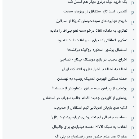
یک خرید لیگ برتری دیگر هم کنسل شد
آکادمی، امید تازه استقلال در روزهای سخت
خروج هواپیماهای سوخت‌رسان آمریکا از اسرائیل
تفکری: به دادگاه cas درخواست لغو پلی‌اف را دادیم
تفکری: اتفاقاتی که برای مس افتاد ناعادلانه بود
استقبال پرشور: اسطوره اروگوئه بازگشت!
اخراج عجیب در بازی دوستانه پیکان - نساجی
لحظه به لحظه با اخبار نقل و انتقالات ایران
حمله سنگین قهرمان المپیک روسیه به لهستان
رونمایی از پیراهن سوم میلان: متفاوت‌تر از همیشه!
رونمایی از کاپیتان جدید؛ اقدام جالب سهراب در استقلال
گلایه های بازیکن آمریکایی تیم استقلال از مدیریت
مصاحبه جنجالی ایجنت رودری درباره پیشنهاد رئال!
انقلاب به سبک FIVB: نقشه میلیاردی برای والیبال
صفر تا صد عدم حضور مس رفسنجان در پلی آف