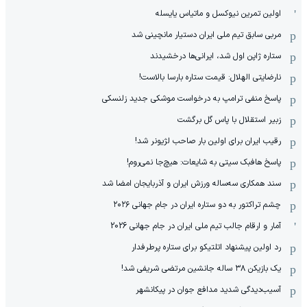
اولین تمرین نیوکسل و ماتیاس یایسله
مربی سابق تیم ملی ایران دستیار مانچینی شد
ستاره ژاپن اول شد، ایرانی‌ها درخشیدند
نارضایتی الهلال: قیمت ستاره بارسا بالاست!
پاسخ منفی ترامپ به درخواست موشکی جدید زلنسکی
زبیر استقلال با پاس گل برگشت
رقیب ایران برای اولین بار صاحب لژیونر شد!
پاسخ هافبک سیتی به شایعات: هیچ‌جا نمی‌روم!
سند همکاری سه‌ساله‌ ‌ورزش ایران و آذربایجان امضا شد
چشم تراکتور به دو ستاره ایران در جام جهانی ۲۰۲۶
آمار و ارقام جالب تیم ملی ایران در جام جهانی 2026
رد اولین پیشنهاد اتلتیکو برای ستاره پرطرفدار
یک بازیکن ۳۸ ساله جانشین مرتضی شریفی شد!
آسیب‌دیدگی شدید مدافع جوان در پیکانشهر