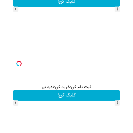
کلیک کن!
›
‹
ثبت نام کن؛خرید کن؛نقره ببر
کلیک کن!
›
‹