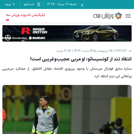
جمعه ۱۶ مرداد
-
16:28
جستجو
ورود
اپلیکیشن اندروید ورزش سه
کد:
2361067
25 اردیبهشت 1405 ساعت 14:22
19.8K
بازدید
انتقاد تند از کونسیسائو: او مربی عجیب‌وغریبی است!
ستاره سابق فوتبال عربستان با وجود پیروزی الاتحاد مقابل الاتفاق، از عملکرد سرمربی
پرتغالی این تیم انتقاد کرد.