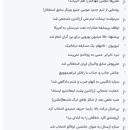
نفتی‌ها دومین مهاجم را هم خریدند!
رونمایی از تیم جدید موسی جنپو وینگر سابق استقلال!
سرنوشت نیمکت تیم ملی آرژانتین مشخص شد
توقف بی‌سابقه صادرات نفت عربستان به آمریکا
پیشنهاد ۱۵۰ میلیون یورویی برای پرز گران تمام شد
لیورپول - تاتنهام؛ یک مسابقه دراماتیک
نبرد نابرابر: مسی به رونالدو نمی‌رسد
ملی‌پوش سابق والیبال ایران استقلالی شد
چالش جالب و جذاب با زلاتان ابراهیموویچ
ستاره انگلیس به اتهام ضرب و شتم دادگاهی شد!
حمایت جنجالی: آرژانتین پشت اینفانتنیو ایستاد!
صید ماهی بعد از شکار طلای لیگ ملت‌ها(عکس)
بی‌خیال درآمد بالا: بارسا حریف جدیدی انتخاب کرد
آرزومندی گارد خلاقش را به آبادان برد!
ستاره آرسنال به عنوان جانشین لوکاکو انتخاب شد