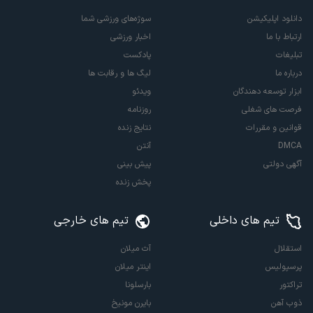
دانلود اپلیکیشن
سوژه‌های ورزشی شما
ارتباط با ما
اخبار ورزشی
تبلیغات
پادکست
درباره ما
لیگ ها و رقابت ها
ابزار توسعه دهندگان
ویدئو
فرصت های شغلی
روزنامه
قوانین و مقررات
نتایج زنده
DMCA
آنتن
آگهی دولتی
پیش بینی
پخش زنده
تیم های داخلی
تیم های خارجی
استقلال
آث میلان
پرسپولیس
اینتر میلان
تراکتور
بارسلونا
ذوب آهن
بایرن مونیخ