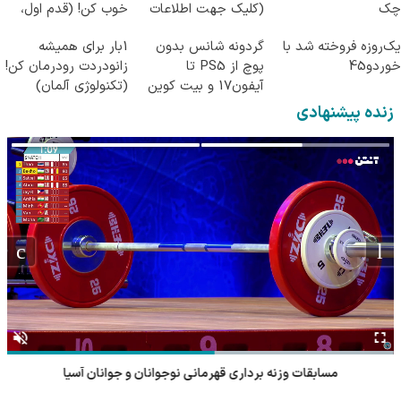
چک
(کلیک جهت اطلاعات
خوب کن! (قدم اول،
بیشتر)
پرسش‌نامه)
یک‌روزه فروخته شد با
گردونه شانس بدون
1بار برای همیشه
خوردو45
پوچ از PS5 تا
زانودردت رودرمان کن!
آیفون17 و بیت کوین
(تکنولوژی آلمان)
🔥
◂پرسشنامه▸
زنده پیشنهادی
مسابقات وزنه برداری قهرمانی نوجوانان و جوانان آسیا