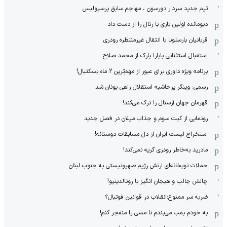
تیم جدید سردار دورسون ، مهاجم سابق پرسپولیس
دیومانده اولین بازی با رئال را از دست داد
قربانیان بارسلونا با انتقال غیرمنتظره رودری
استقبال استثنایی پاپارا پارک از محمد صلاح
برنامه ویژه داوری برای عبور از مهم‌ترین 2 ماه بسکتبال!
رسمی: وینگر پرحاشیه استقلال راهی یونان شد
قهرمان جهان آرسنال را ترک می‌کند!
رونمایی از کیت سوم و جذاب میلان در فصل جدید
استخراج لیست ایران از دل مسابقات دوستانه!
مادرید به‌خاطر رودری گریه نمی‌کند!
حملات توپخانه‌ای ارتش رژیم صهیونیستی به جنوب لبنان
چالش جالب و هیجان انگیز با رونالدینیو!
ضربه سر ممنوع؛انقلاب در قوانین فوتبال؟
به خودم بمب می‌بندم تا مسی را منفجر کنم!