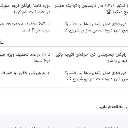
🎓 کنکور ۱۴۰6؟ ماز تابستون و تو یک هفتع
دوره کاملا رایگان گروه آموزش
ع میکنه 🏆
دریافت ثبت نام کن)
می‌خوای مثل رتبه‌برترها بدرخشی؟
تا %60 تخفیف محصولات 
ن الان دوره الماس ماز رو شروع ک
خرید در 4 قسط
رایگان جمع‌بندی کن، حرفه‌ای نتیجه بگیر
تبه برتر شو!
در4 قسط
می‌خوای مثل رتبه‌برترها بدرخشی؟
لوازم ورزشی خفن رو اقساطی 
ین الان دوره جت ماز رو شروع ک
را مطالعه فرمایید.