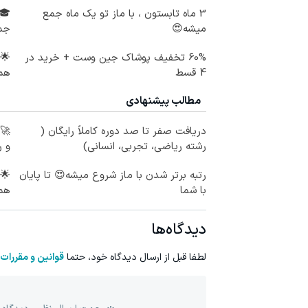
3 ماه تابستون ، با ماز تو یک ماه جمع
میشه😍
جم
60% تخفیف پوشاک جین وست + خرید در
🌟 
4 قسط
همی
مطالب پیشنهادی
دریافت صفر تا صد دوره کاملاً رایگان (
🚀 
رشته ریاضی، تجربی، انسانی)
و ر
رتبه برتر شدن با ماز شروع میشه😍 تا پایان
🌟 
با شما
هم
دیدگاه‌ها
لطفا قبل از ارسال دیدگاه خود، حتما
قوانین و مقررات