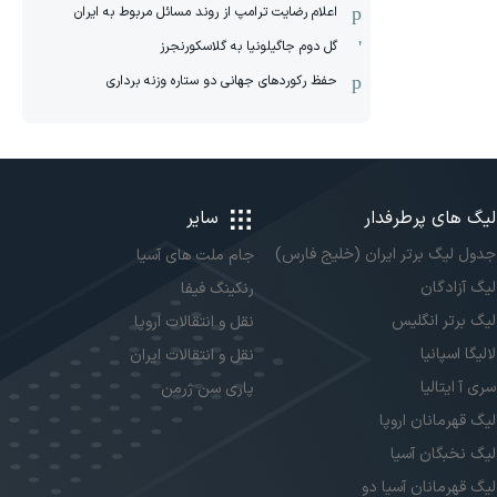
اعلام رضایت ترامپ از روند مسائل مربوط به ایران
گل دوم جاگیلونیا به گلاسکورنجرز
حفظ رکوردهای جهانی دو ستاره وزنه برداری
لیگ های پرطرفدار
سایر
جدول لیگ برتر ایران (خلیج فارس)
جام ملت های آسیا
لیگ آزادگان
رنکینگ فیفا
لیگ برتر انگلیس
نقل و انتقالات اروپا
لالیگا اسپانیا
نقل و انتقالات ایران
سری آ ایتالیا
پاری سن ژرمن
لیگ قهرمانان اروپا
لیگ نخبگان آسیا
لیگ قهرمانان آسیا دو