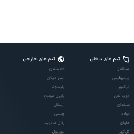
تیم های داخلی
تیم های خارجی
استقلال
آث میلان
پرسپولیس
اینتر میلان
تراکتور
بارسلونا
ذوب آهن
بایرن مونیخ
سپاهان
آرسنال
فولاد
چلسی
ملوان
رئال مادرید
گل‌گهر
لیورپول