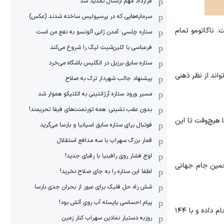
قرارداد مهم آرسنال تمدید شد
سرمایه‌هایی که در پرسپولیس ساخته شدند (عکس)
. ناگاتومو تمام
ستاره چلسی: آمدن ژابی آلونسو به نفع من است
فرعباسی با کلین‌شیت لیگ را شروع می‌کند
ستاره سابق برزیل در انگلیس باشگاه می‌خرد
اند از نظر ذهنی
پیشنهاد جالب شهردار ترک به صلاح
مسیر ورود ستاره آرژانتینی به اتلتیکو هموار شد
بدون عقب نشینی: همه تورنمنت‌های فیفا تحریمند!
هیچ‌وقت تا این
فوتبال برای ستاره سابق اسپانیا و بارسا می‌گرید
قمار بزرگ سهراب با سه مدافع استقلال
اوج فشار روی رافینیا با رقبای جدید!
نجمین جام جهانی
لطفا این ستاره را به جای صلاح نخرید!
شش راه حل فلیک برای عبور از بحران جدی بارسا
پیام احساسی یایسله آب روی آتش بود!
ناگاتومو که از جام جهانی ۲۰۱۰ آفریقای جنوبی تاکنون در تمام جام‌های جهانی حضور داشته، در مجموع ۱۵ بازی در این رقابت‌ها انجام داده و با ۱۴۴
روزبه دستیار نمادین سهراب کنار زمین