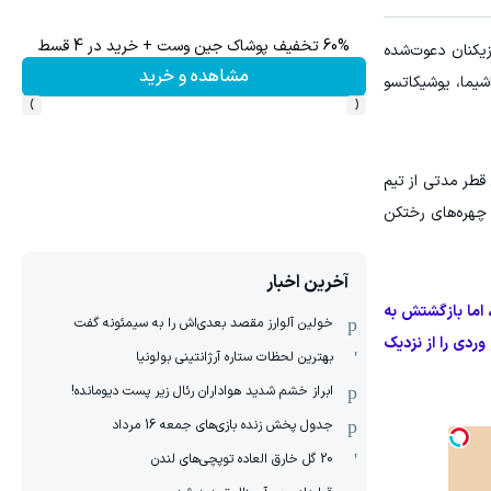
60% تخفیف پوشاک جین وست + خرید در 4 قسط
 در میان بازیکنان دعوت‌شده
مشاهده و خرید
شیما، یوشیکاتسو
›
‹
قطر مدتی از تیم
 چهره‌های رختکن
آخرین اخبار
اما بازگشتش به
خولین آلوارز مقصد بعدی‌اش را به سیمئونه گفت
وردی را از نزدیک
بهترین لحظات ستاره آرژانتینی بولونیا
ابراز خشم شدید هواداران رئال زیر پست دیومانده!
جدول پخش زنده بازی‌های جمعه 16 مرداد
20 گل خارق العاده توپچی‌های لندن