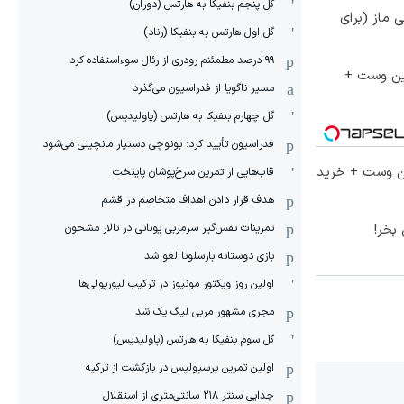
گل پنجم بنفیکا به هارتس (دوران)
ی ماز (برای
گل اول هارتس به بنفیکا (رناد)
۹۹ درصد مطمئنم رودری از رئال سوءاستفاده کرد
جین وست +
مسیر ناگویا از فدراسیون می‌گذرد
گل چهارم بنفیکا به هارتس (پاولیدیس)
فدراسیون تأیید کرد: بونوچی دستیار مانچینی می‌شود
تا 60 درصد تخفیف ویژه جین وست + خرید
قاب‌هایی از تمرین سرخ‌پوشان پایتخت
هدف قرار دادن اهداف متخاصم در قشم
بخر!
‏تمرینات نفس‌گیر سرمربی یونانی در تالار مشحون
بازی دوستانه بارسلونا لغو شد
اولین روز ویکتور مونیوز در ترکیب لیورپولی‌ها
مجری مشهور مربی لیگ یک شد
گل سوم بنفیکا به هارتس (پاولیدیس)
اولین تمرین پرسپولیس در بازگشت از ترکیه
جدایی سنتر ۲۱۸ سانتی‌متری از استقلال