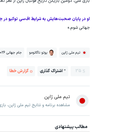
بازی ملی، دومین بازیکن تاریخ فوتبال ژاپن از نظر ت
او در پایان صحبت‌هایش به شرایط اف‌سی توکیو در ج
جهانی شوم.»
تیم ملی ژاپن
یوتو ناگاتومو
جام جهانی 2026
35
اشتراک گذاری
گزارش خطا
تیم ملی ژاپن
مشاهده برنامه و نتایج تیم ملی ژاپن، باز
مطالب پیشنهادی