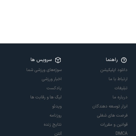
راهنما
سرویس ها
دانلود اپلیکیشن
سوژه‌های ورزشی شما
ارتباط با ما
اخبار ورزشی
تبلیغات
پادکست
درباره ما
لیگ ها و رقابت ها
ابزار توسعه دهندگان
ویدئو
فرصت های شغلی
روزنامه
قوانین و مقررات
نتایج زنده
DMCA
آنتن