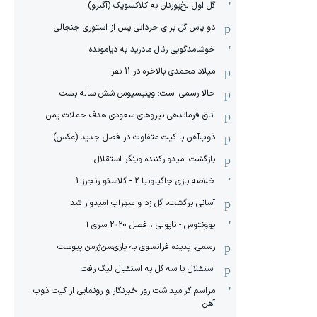
گل اول لخ‌پوزنان به کلاکسویک (آگنرو)
دو پاس گل برای حردانی پس از استوری جنجالی
خوشامدگویی رئال مادرید به دیامونده
میلاد محمدی بالاخره در 11 نفر
حالا رسمی است: وینیسیوس شش ساله بست
اتاق فرماندهی نیروهای سعودی هدف حملات یمن
ذوب‌آهن با کیت متفاوت در فصل جدید (عکس)
بازگشت امیدوارکننده وینگر استقلال
خلاصه بازی جاگیلونیا 2 - گلاسکو رنجرز 1
آسانی برگشت، گل زد و سهراب امیدوار شد
یوونتوس - ناپولی ، فصل 2020 سری آ
رسمی: پدیده فرانسوی به پاری‌سن‌ژرمن پیوست
استقلال با سه گل به استقبال لیگ رفت
مراسم گرامیداشت روز خبرنگار و رونمایی از کیت ذوب
آهن