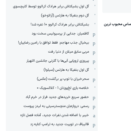
گل اول بشیکتاش برابر هرادک کرالوو توسط کلیچسوی
گل دوم بنفیکا به هارتس (آرائوخو)
بشیکتاش برابر هرادک کرالوو 10 نفره شد!
کاظمیان: جدایی از پرسپولیس سخت بود
بیخیال جذب مهاجم: فقط توافق با رامین رضاییان!
مربی سابق میلان از دنیا رفت
پیروزی اروپایی آبی‌ها با گلزنی جانشین اللهیار
گل اول بنفیکا به هارتس (سیلوا)
سحرخیزان با توپ پر برگشت (عکس)
خلاصه بازی لخ‌پوزنان 1 - کلاکسویک 0
حضور سریع خریدهای جدید فراز در خرم آباد
رسمی: دروازه‌بان منچسترسیتی به لیدز پیوست
خیبر با اضافه شدن نفرات جدید، آماده فصل تازه
قالیباف در توییت جدید به ترامپ کنایه زد