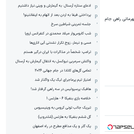
ادعای ستاره آرسنال: به گیمارش و وینی نیاز داشتیم
پرداختی فیفا به اردن بعد از اتهام به اینفانتینو!
هرمانی راهی جام
جلسه تمرینی شیاطین سرخ
شب کابوس‌وار میلاد محمدی در کنفرانس اروپا
مسی و نیمار، زوج تکرار نشدنی آبی اناری‌ها
ترامپ: شخصاً در مذاکرات با ایران درگیر هستم
واکنش سرمربی نیوکسل به انتقال گیمارش به آرسنال
تمامی گل‌های کانادا در جام جهانی 2026
امتیاز تیم پرماجرای لیگ یک واگذار شد
هافبک پرسپولیس در سه راهی گرفتار شد!
خلاصه بازی بنفیکا 6 - هارتس 1
تبریک جالب تونی کروس به وینیسیوس
گل ششم بنفیکا به هارتس (شلدروپ)
یک گلر و یک مدافع مطرح در راه اصفهان