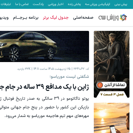
پیش بینی
اپلیکیشن ورزش سه
پخش زنده
اخبار ورزشی
پادکست
تماس با ما
تبلیغات
صفحه‌اصلی
جدول لیگ برتر
برنامه بــرجـــام
ویدیو
کد:
2361062
25 اردیبهشت 1405 ساعت 14:11
33K
بازدید
شگفتی لیست موریاسو؛
ژاپن با یک مدافع 39 ساله در جام جهانی!
یوتو ناگاتومو در 39 سالگی به صدر تاری
بازیکن این کشور با حضور در پنج جام جهانی متوا
مهره‌های مهم تیم هاجیمه موریاسو به شمار می‌رود.