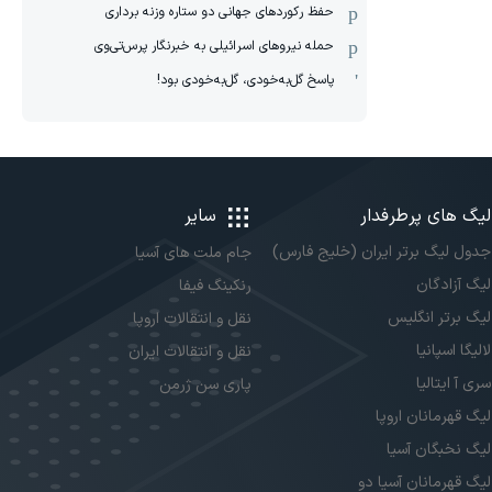
حفظ رکوردهای جهانی دو ستاره وزنه برداری
حمله نیروهای اسرائیلی به خبرنگار پرس‌تی‌وی
پاسخ گل‌به‌خودی، گل‌به‌خودی بود!
لیگ های پرطرفدار
سایر
جدول لیگ برتر ایران (خلیج فارس)
جام ملت های آسیا
لیگ آزادگان
رنکینگ فیفا
لیگ برتر انگلیس
نقل و انتقالات اروپا
لالیگا اسپانیا
نقل و انتقالات ایران
سری آ ایتالیا
پاری سن ژرمن
لیگ قهرمانان اروپا
لیگ نخبگان آسیا
لیگ قهرمانان آسیا دو