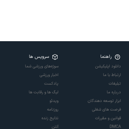
راهنما
سرویس ها
دانلود اپلیکیشن
سوژه‌های ورزشی شما
ارتباط با ما
اخبار ورزشی
تبلیغات
پادکست
درباره ما
لیگ ها و رقابت ها
ابزار توسعه دهندگان
ویدئو
فرصت های شغلی
روزنامه
قوانین و مقررات
نتایج زنده
DMCA
آنتن