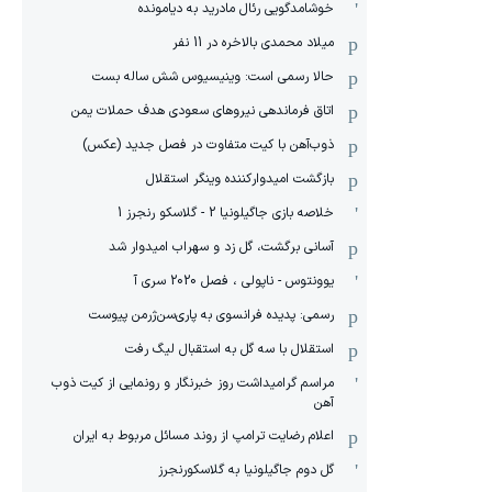
خوشامدگویی رئال مادرید به دیامونده
میلاد محمدی بالاخره در 11 نفر
حالا رسمی است: وینیسیوس شش ساله بست
اتاق فرماندهی نیروهای سعودی هدف حملات یمن
ذوب‌آهن با کیت متفاوت در فصل جدید (عکس)
بازگشت امیدوارکننده وینگر استقلال
خلاصه بازی جاگیلونیا 2 - گلاسکو رنجرز 1
آسانی برگشت، گل زد و سهراب امیدوار شد
یوونتوس - ناپولی ، فصل 2020 سری آ
رسمی: پدیده فرانسوی به پاری‌سن‌ژرمن پیوست
استقلال با سه گل به استقبال لیگ رفت
مراسم گرامیداشت روز خبرنگار و رونمایی از کیت ذوب
آهن
اعلام رضایت ترامپ از روند مسائل مربوط به ایران
گل دوم جاگیلونیا به گلاسکورنجرز