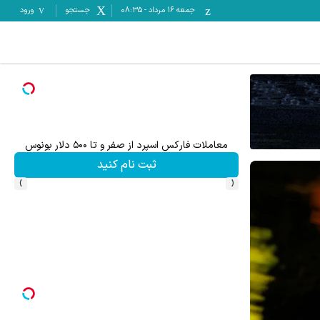
جمعه ۱۶ مرداد
-
08:35
جستجو
ورود
معاملات فارکس اسپرد از صفر و تا ۵۰۰ دلار بونوس
تا %60 تخفیف محصولات جین وست + خرید 
ثبت نام کنید
›
‹