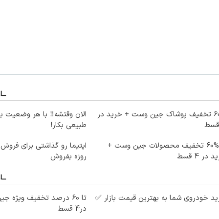
60% تخفیف پوشاک جین وست + خرید در
الان وقتشه‼️ با هر وضعیت ب
طبیعی بکار!
تا %60 تخفیف محصولات جین وست +
اپتیما رو گذاشتی برای فروش 
 در 4 قسط
روزه بفروش
د خودروی شما به بهترین قیمت بازار ✅
در4 قسط