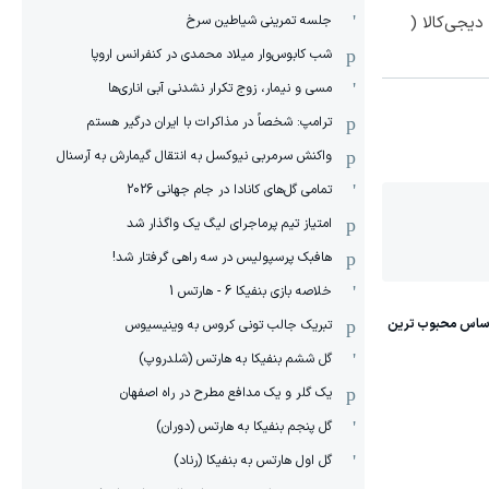
جلسه تمرینی شیاطین سرخ
یجی‌کالا (
شب کابوس‌وار میلاد محمدی در کنفرانس اروپا
مسی و نیمار، زوج تکرار نشدنی آبی اناری‌ها
ترامپ: شخصاً در مذاکرات با ایران درگیر هستم
واکنش سرمربی نیوکسل به انتقال گیمارش به آرسنال
تمامی گل‌های کانادا در جام جهانی 2026
امتیاز تیم پرماجرای لیگ یک واگذار شد
هافبک پرسپولیس در سه راهی گرفتار شد!
خلاصه بازی بنفیکا 6 - هارتس 1
تبریک جالب تونی کروس به وینیسیوس
گل ششم بنفیکا به هارتس (شلدروپ)
یک گلر و یک مدافع مطرح در راه اصفهان
گل پنجم بنفیکا به هارتس (دوران)
گل اول هارتس به بنفیکا (رناد)