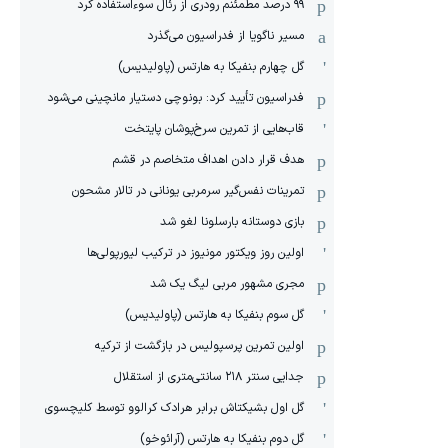
۹۹ درصد مطمئنم رودری از رئال سوءاستفاده کرد
مسیر ناگویا از فدراسیون می‌گذرد
گل چهارم بنفیکا به هارتس (پاولیدیس)
فدراسیون تأیید کرد: بونوچی دستیار مانچینی می‌شود
قاب‌هایی از تمرین سرخ‌پوشان پایتخت
هدف قرار دادن اهداف متخاصم در قشم
‏تمرینات نفس‌گیر سرمربی یونانی در تالار مشحون
بازی دوستانه بارسلونا لغو شد
اولین روز ویکتور مونیوز در ترکیب لیورپولی‌ها
مجری مشهور مربی لیگ یک شد
گل سوم بنفیکا به هارتس (پاولیدیس)
اولین تمرین پرسپولیس در بازگشت از ترکیه
جدایی سنتر ۲۱۸ سانتی‌متری از استقلال
گل اول بشیکتاش برابر هرادک کرالوو توسط کلیچسوی
گل دوم بنفیکا به هارتس (آرائوخو)