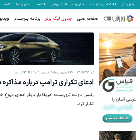
پیش بینی
اپلیکیشن ورزش سه
پخش زنده
اخبار ورزشی
پادکست
تماس با ما
تبلیغات
صفحه‌اصلی
جدول لیگ برتر
برنامه بــرجـــام
ویدیو
کد:
2361373
26 اردیبهشت 1405 ساعت 20:12
32.2K
بازدید
ادعای تکراری ترامپ درباره مذاکره با
رئیس دولت تروریست آمریکا بار دیگر ادعای دروغ خود
تکرار کرد.