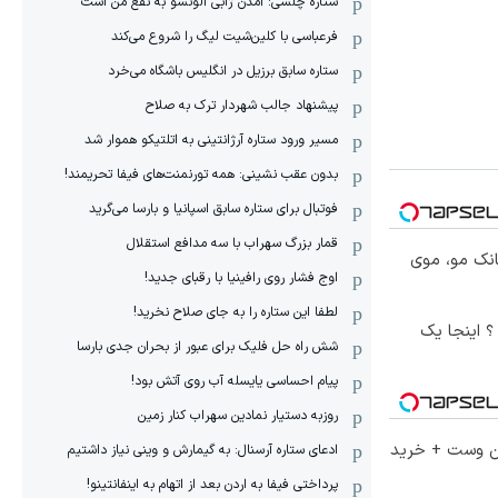
ستاره چلسی: آمدن ژابی آلونسو به نفع من است
فرعباسی با کلین‌شیت لیگ را شروع می‌کند
ستاره سابق برزیل در انگلیس باشگاه می‌خرد
پیشنهاد جالب شهردار ترک به صلاح
مسیر ورود ستاره آرژانتینی به اتلتیکو هموار شد
بدون عقب نشینی: همه تورنمنت‌های فیفا تحریمند!
فوتبال برای ستاره سابق اسپانیا و بارسا می‌گرید
قمار بزرگ سهراب با سه مدافع استقلال
انک مو، موی
اوج فشار روی رافینیا با رقبای جدید!
لطفا این ستاره را به جای صلاح نخرید!
؟ اینجا یک
شش راه حل فلیک برای عبور از بحران جدی بارسا
پیام احساسی یایسله آب روی آتش بود!
روزبه دستیار نمادین سهراب کنار زمین
تا 60 درصد تخفیف ویژه جین وست + خرید
ادعای ستاره آرسنال: به گیمارش و وینی نیاز داشتیم
پرداختی فیفا به اردن بعد از اتهام به اینفانتینو!