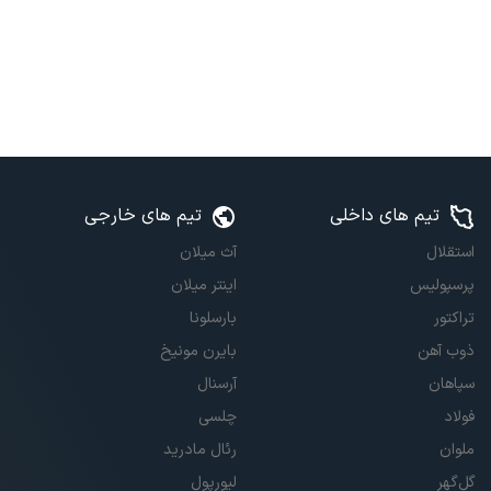
تیم های داخلی
تیم های خارجی
استقلال
آث میلان
پرسپولیس
اینتر میلان
تراکتور
بارسلونا
ذوب آهن
بایرن مونیخ
سپاهان
آرسنال
فولاد
چلسی
ملوان
رئال مادرید
گل‌گهر
لیورپول