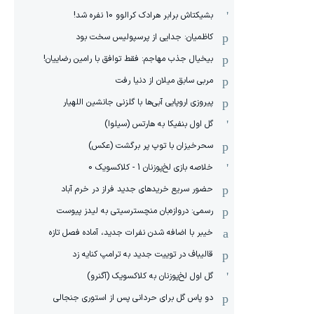
بشیکتاش برابر هرادک کرالوو 10 نفره شد!
کاظمیان: جدایی از پرسپولیس سخت بود
بیخیال جذب مهاجم: فقط توافق با رامین رضاییان!
مربی سابق میلان از دنیا رفت
پیروزی اروپایی آبی‌ها با گلزنی جانشین اللهیار
گل اول بنفیکا به هارتس (سیلوا)
سحرخیزان با توپ پر برگشت (عکس)
خلاصه بازی لخ‌پوزنان 1 - کلاکسویک 0
حضور سریع خریدهای جدید فراز در خرم آباد
رسمی: دروازه‌بان منچسترسیتی به لیدز پیوست
خیبر با اضافه شدن نفرات جدید، آماده فصل تازه
قالیباف در توییت جدید به ترامپ کنایه زد
گل اول لخ‌پوزنان به کلاکسویک (آگنرو)
دو پاس گل برای حردانی پس از استوری جنجالی