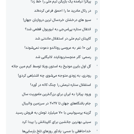
پیاتزا نیامده یک بازیکن تیم ملی را خط زد!
در رئال مادرید ما را احمق فرض کرده‌اند
سیو های درخشان خردسال ترین دروازبان جهان!
انتقال ستاره پی‌اس‌جی به لیورپول قطعی شد؟
کاپیتان تیم ملی در استقلال ماندنی شد
این 10 نفر به عروسی رونالدو دعوت نمی‌شوند!
رسمی: گلر منچستریونایتد لالیگایی شد
گل اول بایرن مونیخ به استون ویلا توسط کیم مین جائه
رودری، به زودی متوجه می‌شوی چه اشتباهی کردی!
استقلال ستاره تیمش را چنگ کاله در آورد!
ورود پیاتزا به ایران برای بزرگ‌ترین ماموریت سال
جام باشگاه‌های جهان تا ۲۰۲۷ در سرزمین والیبال
گزینه پرسپولیس با ۷۰ میلیارد تومان به فروش رسید
سیتی بهترین جانشین برای کاپیتانش را پیدا کرد
خداحافظی با مسی؛ یادآور روزهای تلخ بارسایی‌ها