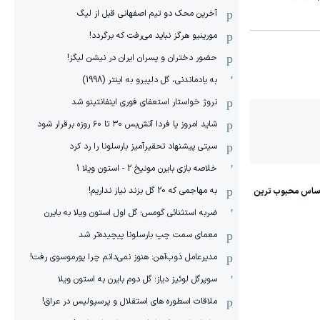
آخرین محک دو تیم اصفهانی قبل از لیگ
مورینیو هرگز نباید می‌رفت که برگردد!
حضور دختران و پسران ایران در نیشن لیگز!
به یادماندنی، گل دلپیرو به اینتر (1998)
نروژ خواستار استعفای فوری اینفانتینو شد
شاید امروز یا فردا آتش‌بس ۳۰ تا ۶۰ روزه برقرار شود
سیتی پیشنهاد تحقیرآمیز بارسلونا را رد کرد
خلاصه بازی بایرن مونیخ 2 - استون ویلا 1
به مهاجمی که 20 گل بزند نیاز نداریم!
ضربه استثنائی گومس؛ گل اول استون ویلا به بایرن
معمای سمت چپ بارسلونا پیچیده‌تر شد
مدیرعامل ذوب‌آهن: هنوز نمی‌دانم چرا پورموسوی رفت!
سوپرگل لوئیز دیاز؛ گل دوم بایرن به استون ویلا
ملاقات اسطوره های استقلال و پرسپولیس در عراق!