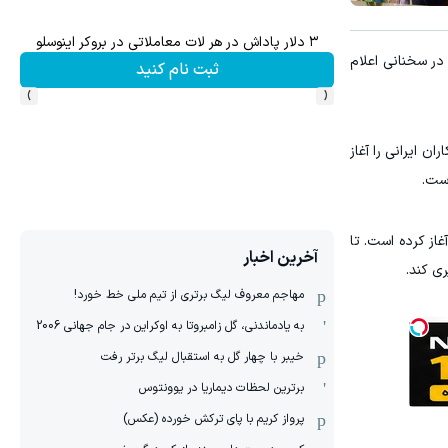
۳ دلار پاداش در هر لات معاملاتی در بروکر اینوسلو
سرما
در سخنانی اعلام
ثبت نام کنید
›
‹
ن ایرانی را آغاز
است.
از کرده است. تا
آخرین اخبار
ی کند.
مهاجم معروف لیگ برتری از تیم ملی خط خورد!
به یادماندنی، گل زامبروتا به اوکراین در جام جهانی 2006
خیبر با چهار گل به استقبال لیگ برتر رفت
برترین لحظات دیماریا در یوونتوس
پرواز کریم با پای ترکش خورده (عکس)