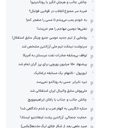
چالش جالب و هیجان انگیز با رونالدینیو!
ضربه سر ممنوع؛انقلاب در قوانین فوتبال؟
به خودم بمب می‌بندم تا مسی را منفجر کنم!
نفتی‌ها دومین مهاجم را هم خریدند!
رونمایی از تیم جدید موسی جنپو وینگر سابق استقلال!
سرنوشت نیمکت تیم ملی آرژانتین مشخص شد
توقف بی‌سابقه صادرات نفت عربستان به آمریکا
پیشنهاد ۱۵۰ میلیون یورویی برای پرز گران تمام شد
لیورپول - تاتنهام؛ یک مسابقه دراماتیک
نبرد نابرابر: مسی به رونالدو نمی‌رسد
ملی‌پوش سابق والیبال ایران استقلالی شد
چالش جالب و جذاب با زلاتان ابراهیموویچ
ستاره انگلیس به اتهام ضرب و شتم دادگاهی شد!
حمایت جنجالی: آرژانتین پشت اینفانتنیو ایستاد!
صید ماهی بعد از شکار طلای لیگ ملت‌ها(عکس)