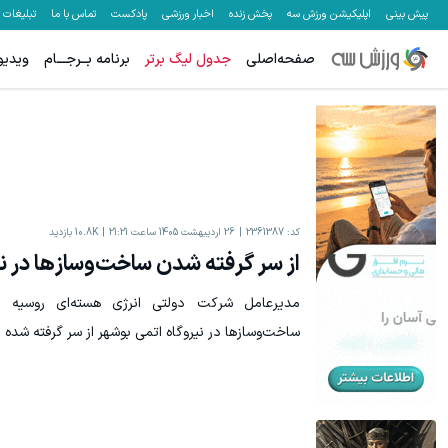
پیش بینی
اپلیکیشن ورزش سه
پخش زنده
اخبار ورزشی
پادکست
تماس با ما
تبلیغات
صفحه‌اصلی
جدول لیگ برتر
برنامه بــرجـــام
ویدیو
کد:
2361387
26 اردیبهشت 1405 ساعت 21:21
10.8K
بازدید
از سر گرفته شدن ساخت‌وسازها در ن
مدیرعامل شرکت دولتی انرژی هسته‌ای روسیه «ر
ساخت‌وسازها در نیروگاه اتمی بوشهر از سر گرفته شده 