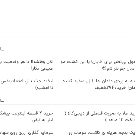
ول بی‌نظیر برای آقایان! با این کاشت مو
الان وقتشه‼️ با هر وضعیت ب
طبیعی بکار!
ه به زردی دندان ها با ژل سفید کننده
لبخند جذاب تر، اعتمادبنفس
ن! خرید40%تخفیف
تا امشب)
د طلا به صورت قسطی از دیجی‌کالا (
خرید 4 قسطه اینترنت پیش
ت 12 ماهه )
نیاز به تلفن
یک پنجم هزینه ی کاشت، موهات رو
سرمایه گذاری ارزی روی سهام 