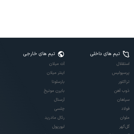
تیم های داخلی
تیم های خارجی
استقلال
آث میلان
پرسپولیس
اینتر میلان
تراکتور
بارسلونا
ذوب آهن
بایرن مونیخ
سپاهان
آرسنال
فولاد
چلسی
ملوان
رئال مادرید
گل‌گهر
لیورپول