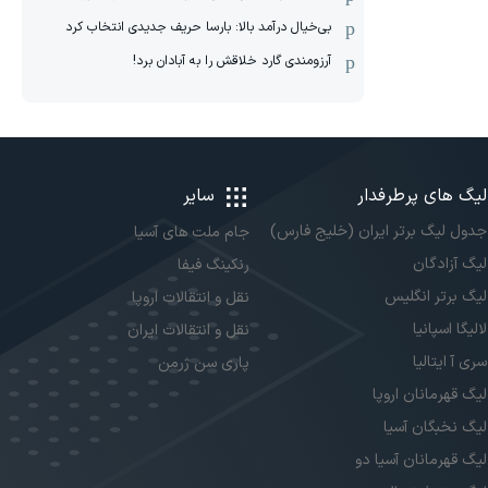
بی‌خیال درآمد بالا: بارسا حریف جدیدی انتخاب کرد
آرزومندی گارد خلاقش را به آبادان برد!
لیگ های پرطرفدار
سایر
جدول لیگ برتر ایران (خلیج فارس)
جام ملت های آسیا
لیگ آزادگان
رنکینگ فیفا
لیگ برتر انگلیس
نقل و انتقالات اروپا
لالیگا اسپانیا
نقل و انتقالات ایران
سری آ ایتالیا
پاری سن ژرمن
لیگ قهرمانان اروپا
لیگ نخبگان آسیا
لیگ قهرمانان آسیا دو