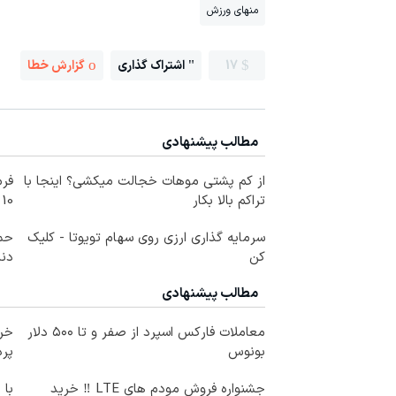
منهای ورزش
17
اشتراک گذاری
گزارش خطا
مطالب پیشنهادی
از کم پشتی موهات خجالت میکشی؟ اینجا با
فرم
تراکم بالا بکار
10 سال جوانتر شو😍
سرمایه گذاری ارزی روی سهام تویوتا - کلیک
حمل
کن
دندا
مطالب پیشنهادی
معاملات فارکس اسپرد از صفر و تا ۵۰۰ دلار
خری
بونوس
پرداخ
جشنواره فروش مودم های LTE ‼️ خرید
با 