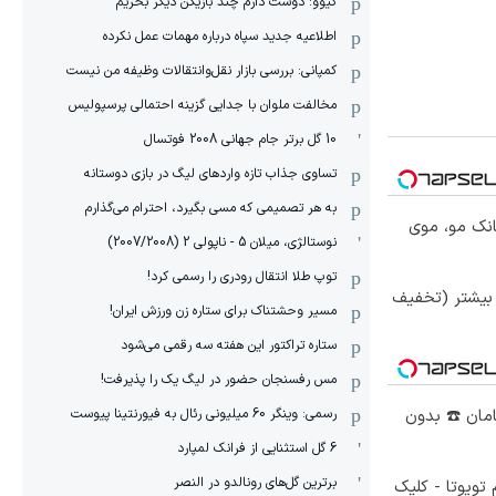
کیوو: دوست دارم چند بازیکن دیگر بخریم
اطلاعیه جدید سپاه درباره مهمات عمل نکرده
کمپانی: بررسی بازار نقل‌وانتقالات وظیفه من نیست
مخالفت ملوان با جدایی گزینه احتمالی پرسپولیس
10 گل برتر جام جهانی 2008 فوتسال
تساوی جذاب تازه واردهای لیگ در بازی دوستانه
به هر تصمیمی که مسی بگیرد، احترام می‌گذارم
انک مو، موی
نوستالژی، میلان 5 - ناپولی 2 (2007/2008)
توپ طلا انتقال رودری را رسمی کرد!
 بیشتر (تخفیف
مسیر وحشتناک برای ستاره زن ورزش ایران!
ستاره تراکتور این هفته سه رقمی می‌شود
مس رفسنجان حضور در لیگ یک را پذیرفت!
رسمی: وینگر 60 میلیونی رئال به فیورنتینا پیوست
گامان ☎️ بدون
6 گل استثنایی از فرانک لمپارد
برترین گل‌های رونالدو در النصر
تویوتا - کلیک