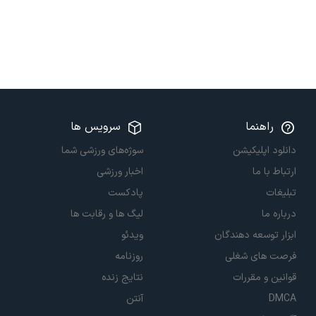
راهنما
سرویس ها
دانلود اپلیکیشن
سوژه‌های ورزشی شما
ارتباط با ما
اخبار ورزشی
تبلیغات
پادکست
درباره ما
لیگ ها و رقابت ها
ابزار توسعه دهندگان
ویدئو
فرصت های شغلی
روزنامه
قوانین و مقررات
نتایج زنده
DMCA
آنتن