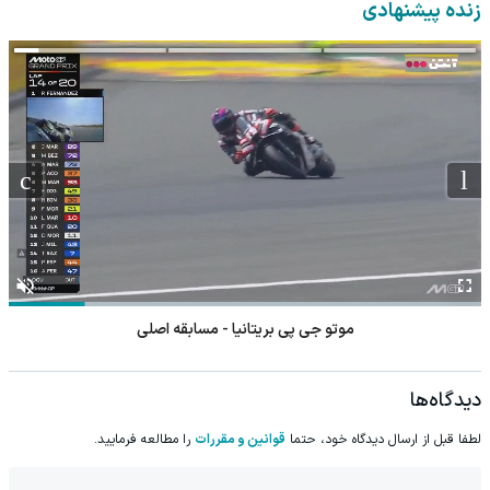
نزدیک‌تر به شروع
داروخانه و پک یخ!
◂پرسشنامه▸
زنده پیشنهادی
کاهش وزن
موتو جی پی بریتانیا - مسابقه اصلی
دیدگاه‌ها
لطفا قبل از ارسال دیدگاه خود، حتما
قوانین و مقررات
را مطالعه فرمایید.