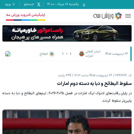
یکشنبه ۱۸ مرداد
-
16:00
جستجو
ورود
اپلیکیشن اندروید ورزش سه
شباب الاهلی
26 اردیبهشت 1405
1
-
1
البطائح
امارات
کد:
2361386
26 اردیبهشت 1405 ساعت 21:12
36K
بازدید
سقوط البطائح و دبا به دسته دوم امارات
در پایان رقابت‌های ادنوک لیگ امارات در فصل ۲۰۲۵-۲۰۲۶، تیم‌های البطائح و دبا به دسته
پایین‌تر سقوط کردند.