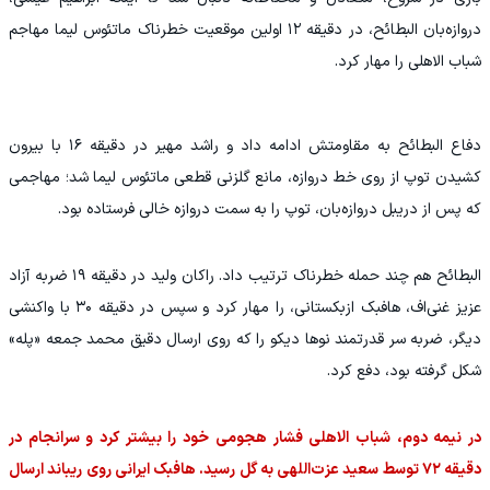
دروازه‌بان البطائح، در دقیقه ۱۲ اولین موقعیت خطرناک ماتئوس لیما مهاجم
شباب الاهلی را مهار کرد.
دفاع البطائح به مقاومتش ادامه داد و راشد مهیر در دقیقه ۱۶ با بیرون
کشیدن توپ از روی خط دروازه، مانع گلزنی قطعی ماتئوس لیما شد؛ مهاجمی
که پس از دریبل دروازه‌بان، توپ را به سمت دروازه خالی فرستاده بود.
البطائح هم چند حمله خطرناک ترتیب داد. راکان ولید در دقیقه ۱۹ ضربه آزاد
عزیز غنی‌اف، هافبک ازبکستانی، را مهار کرد و سپس در دقیقه ۳۰ با واکنشی
دیگر، ضربه سر قدرتمند نوها دیکو را که روی ارسال دقیق محمد جمعه «پله»
شکل گرفته بود، دفع کرد.
در نیمه دوم، شباب الاهلی فشار هجومی خود را بیشتر کرد و سرانجام در
دقیقه ۷۲ توسط سعید عزت‌اللهی به گل رسید. هافبک ایرانی روی ریباند ارسال