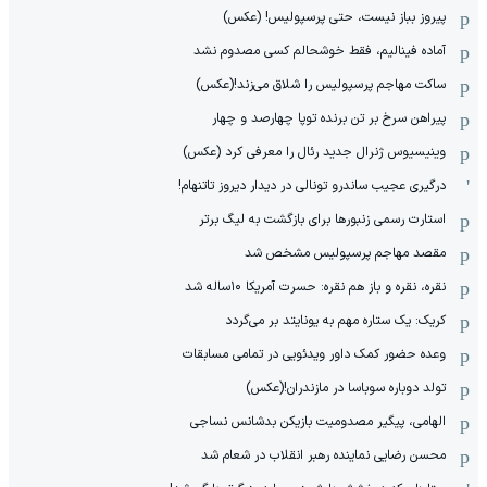
پیروز بباز نیست، حتی پرسپولیس! (عکس)
آماده فینالیم، فقط خوشحالم کسی مصدوم نشد
ساکت مهاجم پرسپولیس را شلاق می‌زند!(عکس)
پیراهن سرخ بر تن برنده توپا چهارصد و چهار
وینیسیوس ژنرال جدید رئال را معرفی کرد (عکس)
درگیری عجیب ساندرو تونالی در دیدار دیروز تاتنهام!
استارت رسمی زنبورها برای بازگشت به لیگ برتر
مقصد مهاجم پرسپولیس مشخص شد
نقره، نقره و باز هم نقره: حسرت آمریکا ۱۰‌ساله شد
کریک: یک ستاره مهم به یونایتد بر می‌گردد
وعده حضور کمک داور ویدئویی در تمامی مسابقات
تولد دوباره سوباسا در مازندران!(عکس)
الهامی، پیگیر مصدومیت بازیکن بدشانس نساجی
محسن رضایی نماینده رهبر انقلاب در شعام شد