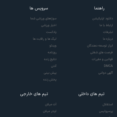
راهنما
سرویس ها
دانلود اپلیکیشن
سوژه‌های ورزشی شما
ارتباط با ما
اخبار ورزشی
تبلیغات
پادکست
درباره ما
لیگ ها و رقابت ها
ابزار توسعه دهندگان
ویدئو
فرصت های شغلی
روزنامه
قوانین و مقررات
نتایج زنده
DMCA
آنتن
آگهی دولتی
پیش بینی
پخش زنده
تیم های داخلی
تیم های خارجی
استقلال
آث میلان
پرسپولیس
اینتر میلان