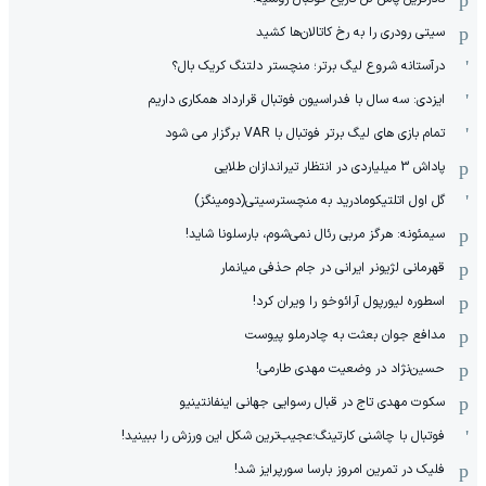
سیتی رودری را به رخ کاتالان‌ها کشید
درآستانه شروع لیگ برتر؛ منچستر دلتنگ کریک بال؟
ایزدی: سه سال با فدراسیون فوتبال قرارداد همکاری داریم
تمام بازی های لیگ برتر فوتبال با VAR برگزار می شود
پاداش 3 میلیاردی در انتظار تیراندازان طلایی
گل اول اتلتیکومادرید به منچسترسیتی(دومینگز)
سیمئونه: هرگز مربی رئال نمی‌شوم، بارسلونا شاید!
قهرمانی لژیونر ایرانی در جام حذفی میانمار
اسطوره لیورپول آرائوخو را ویران کرد!
مدافع جوان بعثت به چادرملو پیوست
حسین‌نژاد در وضعیت مهدی طارمی!
سکوت مهدی تاج در قبال رسوایی جهانی اینفانتینیو
فوتبال با چاشنی کارتینگ؛عجیب‌ترین شکل این ورزش را ببینید!
فلیک در تمرین امروز بارسا سورپرایز شد!