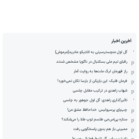
آخرین اخبار
گل اول منچسترسیتی به اتلتیکو مادرید(مرموش)
رقبای تیم ملی بسکتبال در ناگویا مشخص‌ شدند
راز قهرمان لیگ ملت‌ها به روایت آمار
فرمان فلیک: این بازیکن از بارسا تکان نمی‌خورد!
شهاب زاهدی در ترکیب مقابل چلسی
تاثیرگذاری زاهدی؛ گل اول جوهور به چلسی
چپ‌پای پرسپولیس: خداحافظ عشق من!
ستاره پی‌اس‌جی طلسم توپ طلا را می‌شکند؟
ممبینی باز هم بدون پاسخگویی رفت
نادر‌ترین پاس گل تاریخ فوتبال روسیه!