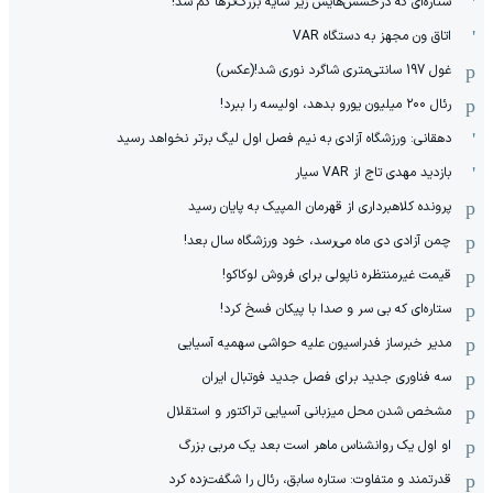
ستاره‌ای که درخشش‌هایش زیر سایه بزرگ‌ترها گم شد!
اتاق ون مجهز به دستگاه VAR
غول 197 سانتی‌متری شاگرد نوری شد!(عکس)
رئال ۲۰۰ میلیون یورو بدهد، اولیسه را ببرد!
دهقانی: ورزشگاه آزادی به نیم فصل اول لیگ برتر نخواهد رسید
بازدید مهدی تاج از VAR سیار
پرونده کلاهبرداری از قهرمان المپیک به پایان رسید
چمن آزادی دی ماه می‌رسد، خود ورزشگاه سال بعد!
قیمت غیرمنتظره ناپولی برای فروش لوکاکو!
ستاره‌ای که بی سر و صدا با پیکان فسخ کرد!
مدیر خبرساز فدراسیون علیه حواشی سهمیه آسیایی
سه فناوری جدید برای فصل جدید فوتبال ایران
مشخص شدن محل میزبانی آسیایی تراکتور و استقلال
او اول یک روانشناس ماهر است بعد یک مربی بزرگ
قدرتمند و متفاوت: ستاره سابق، رئال را شگفت‌زده کرد