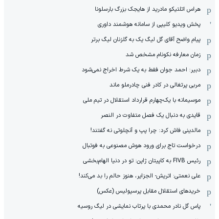
هراس اتلتیکو مادرید از هایجک بزرگ بارسلونا
پخش ویدیو کلیپی از سامانه هوشمند داوری
پیام واضح آقای گل لیگ یک به گلزنان لیگ برتر
زمان معارفه نکونام مشخص شد
دبیر: احمد جوان فقط به یک شرط اخراج نمی‌شود
مربی پرتغالی در کادر فنی چادرملو ماند
موسیمانه با یک‌چهارم قرارداد استقلال در تیم ملی
قایدی به دنبال یک فصل متفاوت در النصر
مالدینی فاش کرد: چرا پپ و آنچلوتی نه گفتند!
درخواست تاج برای ورود هوش مصنوعی به فوتبال
رئیس FIVB به کاپیتان ژاپن: تو در دنیا الهام‌بخشی
علی نعمتی: اتریش- الجزایر، هنوز حالم را بد می‌کند!
خریدهای استقلال مقابل پرسپولیس (عکس)
پاس گل نادر محمدی با پرتاب نمایشی در لیگ روسیه