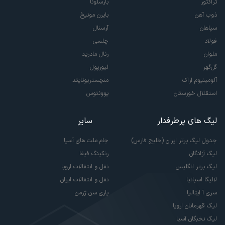
تراکتور
بارسلونا
ذوب آهن
بایرن مونیخ
سپاهان
آرسنال
فولاد
چلسی
ملوان
رئال مادرید
گل‌گهر
لیورپول
آلومینیوم اراک
منچستریونایتد
استقلال خوزستان
یوونتوس
لیگ های پرطرفدار
سایر
جدول لیگ برتر ایران (خلیج فارس)
جام ملت های آسیا
لیگ آزادگان
رنکینگ فیفا
لیگ برتر انگلیس
نقل و انتقالات اروپا
لالیگا اسپانیا
نقل و انتقالات ایران
سری آ ایتالیا
پاری سن ژرمن
لیگ قهرمانان اروپا
لیگ نخبگان آسیا