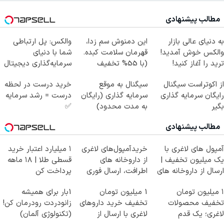
مطالب پیشنهادی
به دنیای عالی بازار
این دمنوش سم زدا،
والکس: پل ارتباطی
والکس خوش آمدید!
قهرمان سلامت کبده.
شما با دنیای
ترید را آغاز کنید!
(با 55% تخفیف
سرمایه‌گذاری دیجیتال
بخرش)
از اکوتراست سیگنال
سیگنال به موقع
خرید درست در لحظه
رایگان سرمایه گذاری
سرمایه گذاری (رایگان
درست = رشد سرمایه
بگیر
به مدت محدود)
✅
مطالب پیشنهادی
آمپول های لاغری با
خریدآمپول‌های لاغری
۱ میلیارد اعتبار خرید
یک میلیون تخفیف |
از داروخانه های
قسطی طلا | ۱۸ ماهه
ارسال از داروخانه های
اطرافت، ارسال فوری
پرداخت کن
معتبر
همراه با پک یخ!
۱ میلیون تومان
1 میلیون تومان
1بار برای همیشه
تخفیف محصولات
تخفیف خرید داروهای
زانودردت رودرمان کن!
لاغری؛ یک قدم
لاغری با ارسال از
(تکنولوژی آلمان)