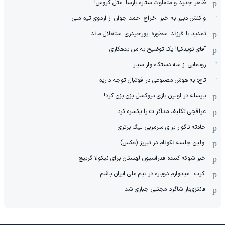
ظاهر جدید و متفاوت ستاره بارسا: مثل کروس!
واکنش دبیر به خبر اخراج احمد جوان از اردوی تیم ملی
تمدید با فرزند اسطوره: پورحیدری استقلال ماند
آقای نویدکیا! یک توضیح به من بدهکاری
رونمایی از سه دستگاه وار سیار
تاج: به هوش مصنوعی در فوتبال توجه داریم
یایسله در اولین بازی نیوکسل بزن بزن کرد!
عراقچی تکلیف مذاکرات را یکسره کرد
حادثه ناگوار برای سرمربی لیگ برتری
اولین جلسه نکونام در تبریز (عکس)
خبر شوکه کننده فدراسیون لهستان برای نیکولا گربیچ
اکرت: امیدوارم دوباره در تیم ملی ایران باشم
فانتزی‌باز شاگرد مجتبی جباری شد