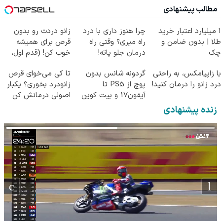
(پرسش‌نامه)
مطالب پیشنهادی
۱ میلیارد اعتبار خرید
چرا هنوز داری با درد
زانو دردت رو بدون
طلا | بدون ضامن و
راه میری؟ وقتی راه
قرص برای همیشه
چک
درمان جلو پاته!
خوب کن! (قدم اول،
پرسش‌نامه)
با زاپیامکس، به راحتی
گردونه شانس بدون
تا کی می‌خوای قرص
درد زانو را درمان کنید!
پوچ از PS5 تا
زانودرد بخوری؟ یکبار
آیفون17 و بیت کوین
اصولی درمانش کن
🔥
زنده پیشنهادی