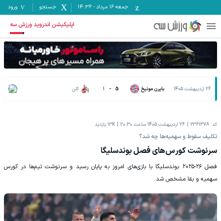
جمعه ۱۶ مرداد
-
14:36
جستجو
ورود
اپلیکیشن اندروید ورزش سه
26 اردیبهشت 1405
بایرن مونیخ
5
-
1
کلن
کد:
2361378
26 اردیبهشت 1405 ساعت 20:30
13K
بازدید
تکلیف سقوط و سهمیه‌ها چه شد؟
سرنوشت کورس‌های فصل بوندسلیگا
فصل ۲۶-۲۰۲۵ بوندسلیگا با بازی‌های امروز به پایان رسید و سرنوشت تیم‌ها در کورس
سهمیه و بقا مشخص شد.