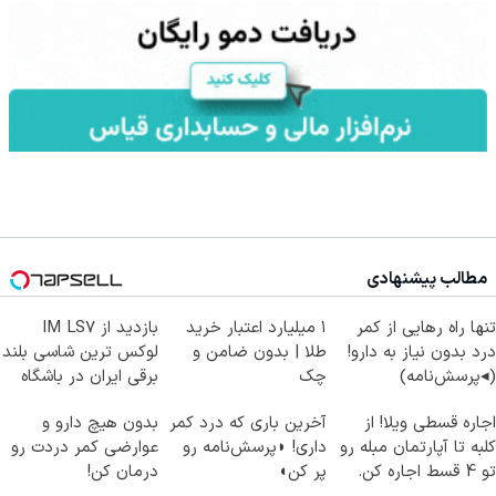
مطالب پیشنهادی
تنها راه رهایی از کمر
۱ میلیارد اعتبار خرید
بازدید از IM LS7
درد بدون نیاز به دارو!
طلا | بدون ضامن و
لوکس ترین شاسی بلند
(◂پرسش‌نامه)
چک
برقی ایران در باشگاه
انقلاب
اجاره‌ قسطی ویلا! از
آخرین باری که درد کمر
بدون هیچ دارو و
کلبه تا آپارتمان مبله رو
داری! ◗پرسش‌نامه رو
عوارضی کمر دردت رو
تو 4 قسط اجاره کن.
پر کن◖
درمان کن!