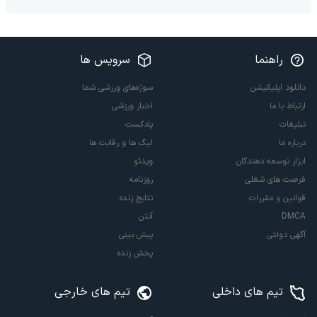
راهنما
سرویس ها
دانلود اپلیکیشن
سوژه‌های ورزشی شما
ارتباط با ما
اخبار ورزشی
تبلیغات
پادکست
درباره ما
لیگ ها و رقابت ها
ابزار توسعه دهندگان
ویدئو
فرصت های شغلی
روزنامه
قوانین و مقررات
نتایج زنده
DMCA
آنتن
آگهی دولتی
پیش بینی
پخش زنده
تیم های داخلی
تیم های خارجی