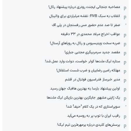
مصاحبه جنجالی ایجنت رودری درباره پیشنهاد رئال!
انقلاب به سبک FIVB: نقشه میلیاردی برای والیبال
صفر تا صد عدم حضور مس رفسنجان در پلی آف
عواقب اخراج میلاد محمدی در 33 دقیقه
ضربه سخت وینیسیوس و رئال به رویاهای آرسنال!
مقصد جدید سرمربیگری مجتبی جباری!
ستاره لیگ ملت‌ها کولر خواست، دولت وارد عمل شد!
مهلکه رامین رضاییان و ضرب شست استقلال!
مدیر خبرساز فدراسیون فوتبال در قشم
اولین پیشنهاد بارسا به بهترین هافبک جهان رسید
یک ژاپنی مشهور جایگزین بهترین بازیکن لیگ ملت‌ها
سوپراستاری که در یک کلام "حیف" شد!
رقیب ایران با توپ پر به روسیه می‌آید
پرسش‌های کلیدی درباره پرمهره‌ترین تیم لیگ!