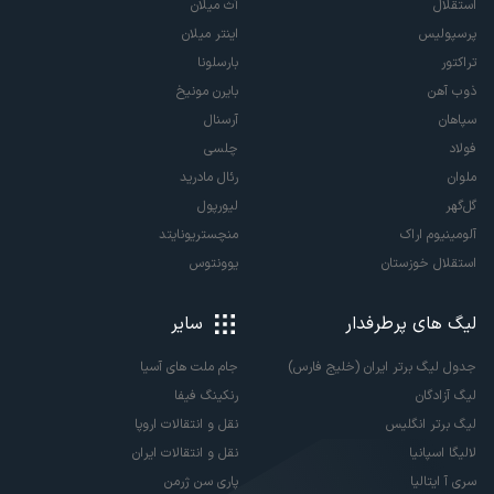
استقلال
آث میلان
پرسپولیس
اینتر میلان
تراکتور
بارسلونا
ذوب آهن
بایرن مونیخ
سپاهان
آرسنال
فولاد
چلسی
ملوان
رئال مادرید
گل‌گهر
لیورپول
آلومینیوم اراک
منچستریونایتد
استقلال خوزستان
یوونتوس
لیگ های پرطرفدار
سایر
جدول لیگ برتر ایران (خلیج فارس)
جام ملت های آسیا
لیگ آزادگان
رنکینگ فیفا
لیگ برتر انگلیس
نقل و انتقالات اروپا
لالیگا اسپانیا
نقل و انتقالات ایران
سری آ ایتالیا
پاری سن ژرمن