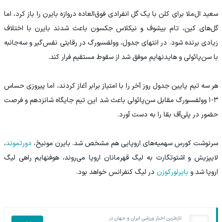
سعید ال‌ملا برای کلن با یک گل انفرادی فوق‌العاده دروازه بایرن را باز کرد، اما
گل‌های کین، تام بیشوف و نیکلاس جکسون باعث شدند بایرن با اختلاف
زیادی برنده شود. در انتهای جدول، وولفسبورگ در رقابتی نفس‌گیر و سه‌جانبه
با سن‌پائولی و هایدنهایم موفق شد از سقوط مستقیم فرار کند.
هر سه تیم پایین جدول روز آخر را با امتیاز برابر آغاز کردند، اما پیروزی حساس
۳-۱ وولفسبورگ مقابل سن‌پائولی باعث شد این تیم جایگاه شانزدهم و فرصت
حضور در پلی‌آف بقا را به دست آورد.
سرنوشت کورس سهمیه‌های اروپایی هم مشخص شد. بایرن مونیخ،
دورتموند
،
لایپزیش و اشتوتگارت به لیگ قهرمانان اروپا می‌روند، هوفنهایم راهی لیگ
اروپا شد و
بایرلورکوزن
در لیگ کنفرانس خواهد بود.
تازه‌ترین اخبار ورزشی ایران و جهان در