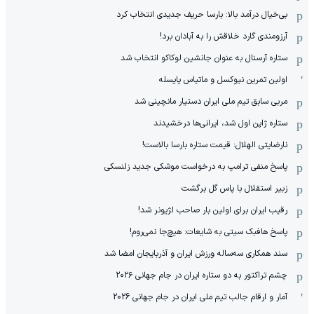
بی‌خیال درآمد بالا: بارسا حریف جدیدی انتخاب کرد
آرزومندی گارد خلاقش را به آبادان برد!
ستاره آرسنال به عنوان جانشین لوکاکو انتخاب شد
اولین تمرین نیوکسل و ماتیاس یایسله
مربی سابق تیم ملی ایران دستیار مانچینی شد
ستاره ژاپن اول شد، ایرانی‌ها درخشیدند
نارضایتی الهلال: قیمت ستاره بارسا بالاست!
پاسخ منفی ترامپ به درخواست موشکی جدید زلنسکی
زبیر استقلال با پاس گل برگشت
رقیب ایران برای اولین بار صاحب لژیونر شد!
پاسخ هافبک سیتی به شایعات: هیچ‌جا نمی‌روم!
سند همکاری سه‌ساله‌ ‌ورزش ایران و آذربایجان امضا شد
چشم تراکتور به دو ستاره ایران در جام جهانی ۲۰۲۶
آمار و ارقام جالب تیم ملی ایران در جام جهانی 2026