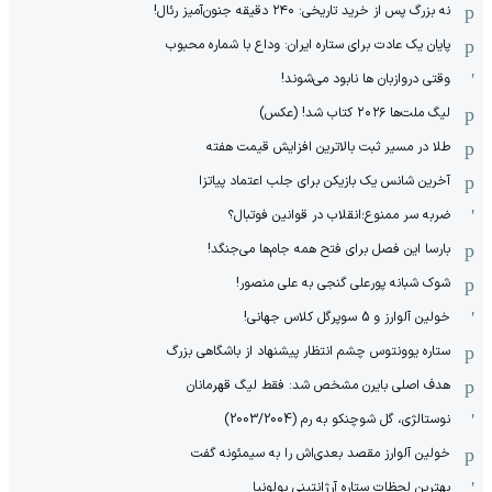
نه بزرگ پس از خرید تاریخی: ۲۴۰ دقیقه جنون‌آمیز رئال!
پایان یک عادت برای ستاره ایران: وداع با شماره محبوب
وقتی دروازبان ها نابود می‌شوند!
لیگ ملت‌ها ٢٠٢۶ کتاب شد! (عکس)
طلا در مسیر ثبت بالاترین افزایش قیمت هفته
آخرین شانس یک بازیکن برای جلب اعتماد پیاتزا
ضربه سر ممنوع؛انقلاب در قوانین فوتبال؟
بارسا این فصل برای فتح همه جام‌ها می‌جنگد!
شوک شبانه پورعلی گنجی به علی منصور!
خولین آلوارز و 5 سوپرگل کلاس جهانی!
ستاره یوونتوس چشم انتظار پیشنهاد از باشگاهی بزرگ
هدف اصلی بایرن مشخص شد: فقط لیگ قهرمانان
نوستالژی، گل شوچنکو به رم (2003/2004)
خولین آلوارز مقصد بعدی‌اش را به سیمئونه گفت
بهترین لحظات ستاره آرژانتینی بولونیا