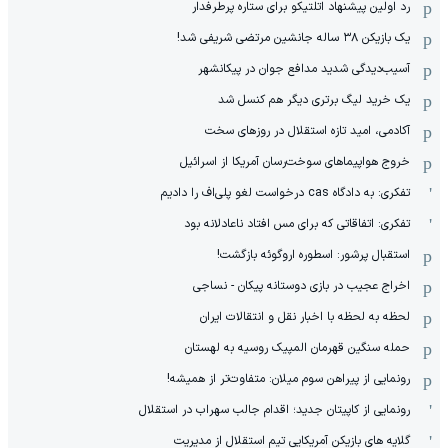
رد اولین پیشنهاد اتلتیکو برای ستاره پرطرفدار
یک بازیکن ۳۸ ساله جانشین مرتضی شریفی شد!
آسیب‌دیدگی شدید مدافع جوان در پیکانشهر
یک خرید لیگ برتری دیگر هم کنسل شد
آکادمی، امید تازه استقلال در روزهای سخت
خروج هواپیماهای سوخت‌رسان آمریکا از اسرائیل
تفکری: به دادگاه cas درخواست لغو پلی‌اف را دادیم
تفکری: اتفاقاتی که برای مس افتاد ناعادلانه بود
استقبال پرشور: اسطوره اروگوئه بازگشت!
اخراج عجیب در بازی دوستانه پیکان - نساجی
لحظه به لحظه با اخبار نقل و انتقالات ایران
حمله سنگین قهرمان المپیک روسیه به لهستان
رونمایی از پیراهن سوم میلان: متفاوت‌تر از همیشه!
رونمایی از کاپیتان جدید؛ اقدام جالب سهراب در استقلال
گلایه های بازیکن آمریکایی تیم استقلال از مدیریت