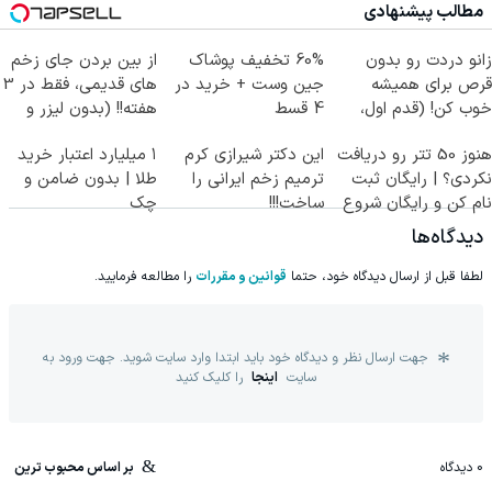
مطالب پیشنهادی
زانو دردت رو بدون
60% تخفیف پوشاک
از بین بردن جای زخم
قرص برای همیشه
جین وست + خرید در
های قدیمی، فقط در 3
خوب کن! (قدم اول،
4 قسط
هفته!! (بدون لیزر و
پرسش‌نامه)
جراحی)
هنوز 50 تتر رو دریافت
این دکتر شیرازی کرم
۱ میلیارد اعتبار خرید
نکردی؟ | رایگان ثبت
ترمیم زخم ایرانی را
طلا | بدون ضامن و
نام کن و رایگان شروع
ساخت!!!
چک
کن!
دیدگاه‌ها
لطفا قبل از ارسال دیدگاه خود، حتما
قوانین و مقررات
را مطالعه فرمایید.
جهت ارسال نظر و دیدگاه خود باید ابتدا وارد سایت شوید. جهت ورود به
سایت
اینجا
را کلیک کنید
0
دیدگاه
بر اساس محبوب ترین