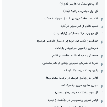
گل پنجم بنفیکا به هارتس (دوران)
گل اول هارتس به بنفیکا (رناد)
۹۹ درصد مطمئنم رودری از رئال سوءاستفاده کرد
مسیر ناگویا از فدراسیون می‌گذرد
گل چهارم بنفیکا به هارتس (پاولیدیس)
فدراسیون تأیید کرد: بونوچی دستیار مانچینی می‌شود
قاب‌هایی از تمرین سرخ‌پوشان پایتخت
هدف قرار دادن اهداف متخاصم در قشم
‏تمرینات نفس‌گیر سرمربی یونانی در تالار مشحون
بازی دوستانه بارسلونا لغو شد
اولین روز ویکتور مونیوز در ترکیب لیورپولی‌ها
مجری مشهور مربی لیگ یک شد
گل سوم بنفیکا به هارتس (پاولیدیس)
اولین تمرین پرسپولیس در بازگشت از ترکیه