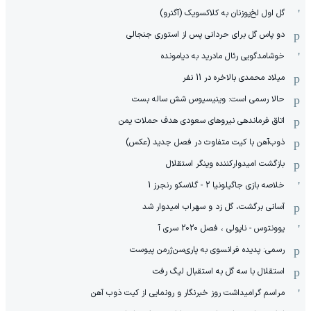
گل اول لخ‌پوزنان به کلاکسویک (آگنرو)
دو پاس گل برای حردانی پس از استوری جنجالی
خوشامدگویی رئال مادرید به دیامونده
میلاد محمدی بالاخره در 11 نفر
حالا رسمی است: وینیسیوس شش ساله بست
اتاق فرماندهی نیروهای سعودی هدف حملات یمن
ذوب‌آهن با کیت متفاوت در فصل جدید (عکس)
بازگشت امیدوارکننده وینگر استقلال
خلاصه بازی جاگیلونیا 2 - گلاسکو رنجرز 1
آسانی برگشت، گل زد و سهراب امیدوار شد
یوونتوس - ناپولی ، فصل 2020 سری آ
رسمی: پدیده فرانسوی به پاری‌سن‌ژرمن پیوست
استقلال با سه گل به استقبال لیگ رفت
مراسم گرامیداشت روز خبرنگار و رونمایی از کیت ذوب آهن