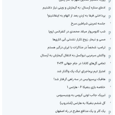
ادعای ستاره آرسنال: به گیمارش و وینی نیاز داشتیم
پرداختی فیفا به اردن بعد از اتهام به اینفانتینو!
جلسه تمرینی شیاطین سرخ
شب کابوس‌وار میلاد محمدی در کنفرانس اروپا
مسی و نیمار، زوج تکرار نشدنی آبی اناری‌ها
ترامپ: شخصاً در مذاکرات با ایران درگیر هستم
واکنش سرمربی نیوکسل به انتقال گیمارش به آرسنال
تمامی گل‌های کانادا در جام جهانی 2026
امتیاز تیم پرماجرای لیگ یک واگذار شد
هافبک پرسپولیس در سه راهی گرفتار شد!
خلاصه بازی بنفیکا 6 - هارتس 1
تبریک جالب تونی کروس به وینیسیوس
گل ششم بنفیکا به هارتس (شلدروپ)
یک گلر و یک مدافع مطرح در راه اصفهان