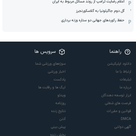
اعلام رضایت ترامپ از روند مسائل مربوط به ایران
گل دوم جاگیلونیا به گلاسکورنجرز
حفظ رکوردهای جهانی دو ستاره وزنه برداری
راهنما
سرویس ها
دانلود اپلیکیشن
سوژه‌های ورزشی شما
ارتباط با ما
اخبار ورزشی
تبلیغات
پادکست
درباره ما
لیگ ها و رقابت ها
ابزار توسعه دهندگان
ویدئو
فرصت های شغلی
روزنامه
قوانین و مقررات
نتایج زنده
DMCA
آنتن
آگهی دولتی
پیش بینی
پخش زنده