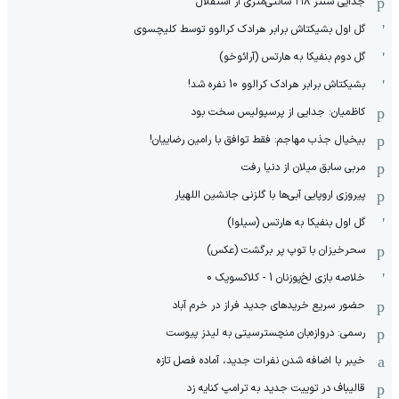
جدایی سنتر ۲۱۸ سانتی‌متری از استقلال
گل اول بشیکتاش برابر هرادک کرالوو توسط کلیچسوی
گل دوم بنفیکا به هارتس (آرائوخو)
بشیکتاش برابر هرادک کرالوو 10 نفره شد!
کاظمیان: جدایی از پرسپولیس سخت بود
بیخیال جذب مهاجم: فقط توافق با رامین رضاییان!
مربی سابق میلان از دنیا رفت
پیروزی اروپایی آبی‌ها با گلزنی جانشین اللهیار
گل اول بنفیکا به هارتس (سیلوا)
سحرخیزان با توپ پر برگشت (عکس)
خلاصه بازی لخ‌پوزنان 1 - کلاکسویک 0
حضور سریع خریدهای جدید فراز در خرم آباد
رسمی: دروازه‌بان منچسترسیتی به لیدز پیوست
خیبر با اضافه شدن نفرات جدید، آماده فصل تازه
قالیباف در توییت جدید به ترامپ کنایه زد