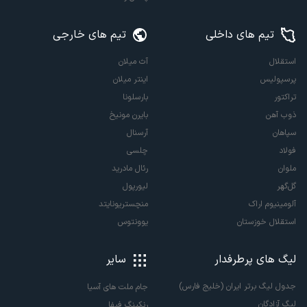
تیم های داخلی
تیم های خارجی
استقلال
آث میلان
پرسپولیس
اینتر میلان
تراکتور
بارسلونا
ذوب آهن
بایرن مونیخ
سپاهان
آرسنال
فولاد
چلسی
ملوان
رئال مادرید
گل‌گهر
لیورپول
آلومینیوم اراک
منچستریونایتد
استقلال خوزستان
یوونتوس
لیگ های پرطرفدار
سایر
جدول لیگ برتر ایران (خلیج فارس)
جام ملت های آسیا
لیگ آزادگان
رنکینگ فیفا