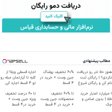
مطالب پیشنهادی
هنوز 50 تتر رو دریافت
60% تخفیف پوشاک
اجاره‌ قسطی ویلا! از
نکردی؟ | رایگان ثبت
جین وست + خرید در
کلبه تا آپارتمان مبله رو
نام کن و رایگان شروع
4 قسط
تو 4 قسط اجاره کن.
کن!
۱ میلیارد اعتبار خرید
تا %60 تخفیف
تا 60 درصد تخفیف
طلا | بدون ضامن و
محصولات جین وست
ویژه جین وست +
چک
+ خرید در 4 قسط
خرید در4 قسط