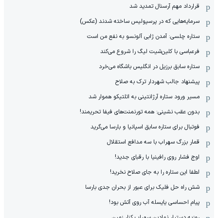
قرارداد مهم آرسنال تمدید شد
سرمایه‌هایی که در پرسپولیس ساخته شدند (عکس)
ستاره چلسی: آمدن ژابی آلونسو به نفع من است
فرعباسی با کلین‌شیت لیگ را شروع می‌کند
ستاره سابق برزیل در انگلیس باشگاه می‌خرد
پیشنهاد جالب شهردار ترک به صلاح
مسیر ورود ستاره آرژانتینی به اتلتیکو هموار شد
بدون عقب نشینی: همه تورنمنت‌های فیفا تحریمند!
فوتبال برای ستاره سابق اسپانیا و بارسا می‌گرید
قمار بزرگ سهراب با سه مدافع استقلال
اوج فشار روی رافینیا با رقبای جدید!
لطفا این ستاره را به جای صلاح نخرید!
شش راه حل فلیک برای عبور از بحران جدی بارسا
پیام احساسی یایسله آب روی آتش بود!
روزبه دستیار نمادین سهراب کنار زمین