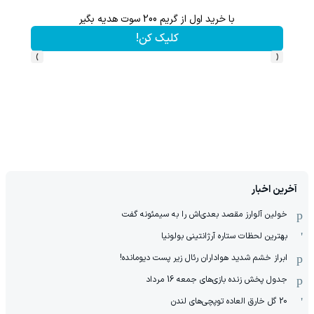
با خرید اول از گریم 200 سوت هدیه بگیر
تا 60 درصد تخفیف ویژه جین وست + خرید در4 قسط
کلیک کن!
›
‹
آخرین اخبار
خولین آلوارز مقصد بعدی‌اش را به سیمئونه گفت
بهترین لحظات ستاره آرژانتینی بولونیا
ابراز خشم شدید هواداران رئال زیر پست دیومانده!
جدول پخش زنده بازی‌های جمعه 16 مرداد
20 گل خارق العاده توپچی‌های لندن