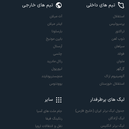
تیم های داخلی
تیم های خارجی
استقلال
آث میلان
پرسپولیس
اینتر میلان
تراکتور
بارسلونا
ذوب آهن
بایرن مونیخ
سپاهان
آرسنال
فولاد
چلسی
ملوان
رئال مادرید
گل‌گهر
لیورپول
آلومینیوم اراک
منچستریونایتد
استقلال خوزستان
یوونتوس
لیگ های پرطرفدار
سایر
جدول لیگ برتر ایران (خلیج فارس)
جام ملت های آسیا
لیگ آزادگان
رنکینگ فیفا
لیگ برتر انگلیس
نقل و انتقالات اروپا