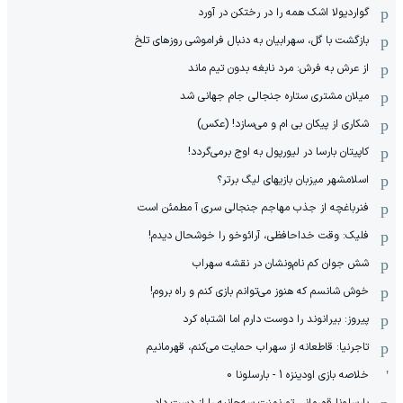
گواردیولا اشک همه را در رختکن در آورد
بازگشت با گل، سهرابیان به دنبال فراموشی روزهای تلخ
از عرش به فرش: مرد نابغه‌ بدون تیم ماند
میلان مشتری ستاره جنجالی جام جهانی شد
شکاری از پیکان بی ام و می‌سازد! (عکس)
کاپیتان بارسا در لیورپول به اوج برمی‌گردد!
اسلامشهر میزبان بازیهای لیگ برتر؟
فنرباغچه از جذب مهاجم جنجالی سری آ مطمئن است
فلیک: وقت خداحافظی، آرائوخو را خوشحال دیدم!
شش جوان کم نام‌و‌نشان در نقشه سهراب
خوش شانسم که هنوز می‌توانم بازی کنم و راه بروم!
پیروز: بیرانوند را دوست دارم اما اشتباه کرد
تاجرنیا: قاطعانه از سهراب حمایت می‌کنم، قهرمانیم
خلاصه بازی اودینزه 1 - بارسلونا 0