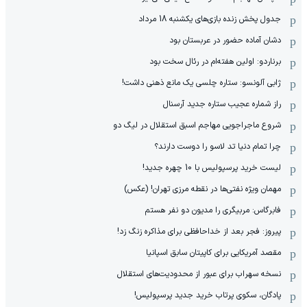
جدول پخش زنده بازی‌های یکشنبه 18 مرداد
دشان آماده حضور در عربستان بود
برناردو: اولین هفته‌ام در رئال سخت بود
ژابی آلونسو: ستاره چلسی یک مانع ذهنی داشت!
راز شماره عجیب ستاره جدید آرسنال
شروع ماجراجویی مهاجم اسبق استقلال در لیگ دو
چرا تمام دنیا تد لاسو را دوست دارند؟
لیست خرید پرسپولیس با 10 چهره جدید!
مهمان‌ ویژه نفتی‌ها در نقطه مرزی تهران! (عکس)
فابرگاس: مربیگری را مدیون دو نفر هستم
پیروز: فجر بعد از خداحافظی برای مذاکره زنگ زد!
مقصد آمریکایی برای کاپیتان سابق اسپانیا
نسخه سهراب برای عبور از محدودیت‌های استقلال
پادگان، سکوی پرتاب خرید جدید پرسپولیس!