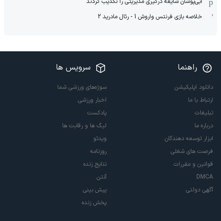
آبی‌پوشان شایعه درگیری مدیریتی را تکذیب کردند
خلاصه بازی فرنتس واروش 1 - رئال مادرید 2
راهنما
سرویس ها
دانلود اپلیکیشن
سوژه‌های ورزشی شما
ارتباط با ما
اخبار ورزشی
تبلیغات
پادکست
درباره ما
لیگ ها و رقابت ها
ابزار توسعه دهندگان
ویدئو
فرصت های شغلی
روزنامه
قوانین و مقررات
نتایج زنده
DMCA
آنتن
آگهی دولتی
پیش بینی
پخش زنده