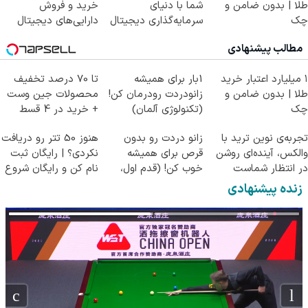
طلا | بدون ضامن و
شما با دنیای
خرید و فروش
چک
سرمایه‌گذاری دیجیتال
دارایی‌های دیجیتال
مطالب پیشنهادی
۱ میلیارد اعتبار خرید
1بار برای همیشه
تا 70 درصد تخفیف
طلا | بدون ضامن و
زانودردت رودرمان کن!
محصولات جین وست
چک
(تکنولوژی آلمان)
+ خرید در 4 قسط
◂پرسشنامه▸
تجربه‌ی نوین ترید با
زانو دردت رو بدون
هنوز 50 تتر رو دریافت
والکس، آینده‌ای روشن
قرص برای همیشه
نکردی؟ | رایگان ثبت
در انتظار شماست
خوب کن! (قدم اول،
نام کن و رایگان شروع
پرسش‌نامه)
کن!
زنده پیشنهادی