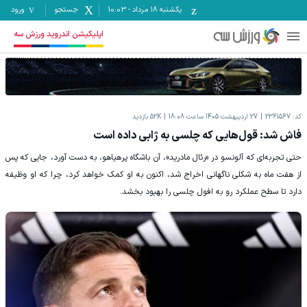
یکشنبه ۱۸ مرداد
-
10:03
جستجو
ورود
اپلیکیشن اندروید ورزش سه
کد:
2361567
27 اردیبهشت 1405 ساعت 18:08
52K
بازدید
فاش شد: قول‌هایی که چلسی به ژابی داده است
حتی تجربه‌ای که آلونسو در «رئال مادرید»، آن باشگاه پرهیاهو، به دست آورد، جایی که پس
از هفت ماه به شکلی ناگهانی اخراج شد، اکنون به او کمک خواهد کرد، چرا که او وظیفه
دارد تا سطح عملکرد رو به افول چلسی را بهبود بخشد.