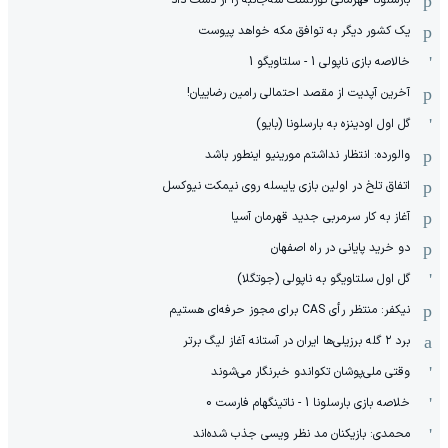
بارسلونا قهرمانی تورنمنت سه‌جانبه را از دست داد
یک کشور دیگر به توافق مکه خواهد پیوست
خالاصه بازی ناپولی 1 - سلتاویگو 1
آخرین آپدیت از مقصد احتمالی رامین رضاییان!
گل اول اودینزه به بارسلونا (بایو)
والورده: انتظار نداشتم مورینیو اینطور باشد
اتفاق تلخ در اولین بازی یایسله روی نیمکت نیوکسل
آغاز به کار سرمربی جدید قهرمان آسیا
دو خرید پایانی در راه اصفهان
گل اول سلتاویگو به ناپولی (جوتگلا)
نیکفر: منتظر رأی CAS برای مجوز حرفه‌ای هستیم
برد ۲ گله برزیلی‌ها ایران در آستانه آغاز لیگ برتر
وقتی ملی‌پوشان تکواندو خبرنگار می‌شوند
خلاصه بازی بارسلونا 1 - ناتینگهام فارست 0
محمدی: بازیکنان مد نظر ویسی جذب شده‌اند