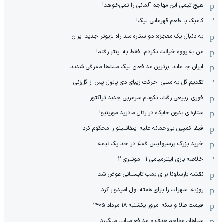
هیچ‌ تیمی این مهاجم آلمانی را نمی‌خواهد!
کامبک با طعم قهرمانی لیگ!
به دنبال یک معجزه: دو ستاره سد راه لژیونر جدید ایران
من به یووه خیانت نکردم، فقط به اینتر رفتم!
ایران جا ماند: برترین مدافعان لیگ ملت‌ها معرفی شدند
تقدیم گل به مسی؛ حرکت زیبای دی پائول پس از گل‌زنی
فوری: ربیعی رفت، نکونام سرمربی جدید تراکتور
ستاره‌ای بدون جایگاه در رئال مادرید مورینیو!
فیفا کمپین بی‌رحمانه علیه اینفانتینو را محکوم کرد
خرید بزرگ پرسپولیس فعلا در حد یک نیمه
خلاصه بازی اینترمیامی 1 - مونتری 2
نقشه بارسلونا برای بمب تابستانی عوض شد
روزبه، سهراب را برای هفته اول امیدوار کرد
قیمت طلا و سکه امروز یکشنبه ۱۸ مرداد ۱۴۰۵
سپاهان مهاجم هدف و مدافع میانی می‌گیرد