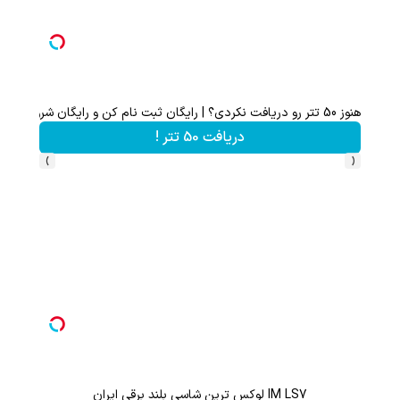
هنوز 50 تتر رو دریافت نکردی؟ | رایگان ثبت نام کن و رایگان شروع کن!
دریافت 50 تتر !
›
‹
IM LS7 لوکس ترین شاسی بلند برقی ایران
تا 70 درصد تخفیف محصولات جین وست + خرید در 4 قسط