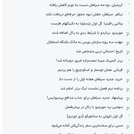
کریمیان: بودجه سپاهان نسبت به تورم کاهش یافته
نیکفر: سپاهان حقش نبود مجوز حرفه‌ای دریافت نکند
پنالتی رافینیا؛ گل اول بارسلونا به ناتینگهام فارست
مورینیو: برناردو با شرایط بدی به رئال اضافه شده
مهلت سه روزه سازمان بورس به مالک باشگاه استقلال
تاریخ احتمالی دربی مشخص شد
برنز المپیک مبینا نعمت‌زاده امروز دوساله شد!
قربانی: همان اوسمار و اسکوچیچ را هم بردیم
خرید جدید سپاهان هفته اول را از دست داد
برنامه نیم فصل نخست لیگ برتر اعلام شد
پیشنهاد جدید سپاهان برای جذب مدافع پرسپولیس!
سومین برد مورینیو با رئال در پیش‌فصل
گل اول ناپولی به سلتاویگو (دی لورنزو)
مسی برای سخت‌ترین سفر زندگی‌اش آماده می‌شود