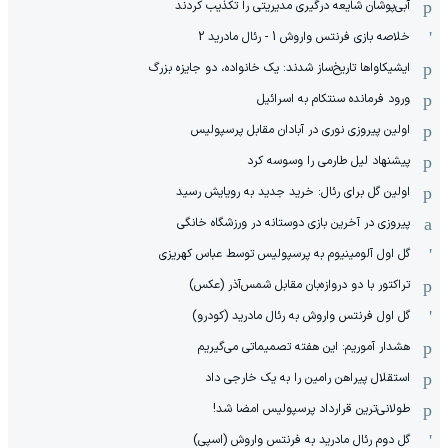
آبی‌پوشان شایعه درگیری مدیریتی را تکذیب کردند
خلاصه بازی فرنتس واروش 1 - رئال مادرید 2
ایشیکاوا‌ها تاریخ‌ساز شدند: یک خانواده، دو جایزه بزرگ
ورود فرمانده سنتکام به اسرائیل
اولین پیروزی نوری در آبادان مقابل پرسپولیس
پیشنهاد لیل طارمی را وسوسه کرد
اولین گل برای رئال: خرید جدید به رویایش رسید
پیروزی در آخرین بازی دوستانه در ورزشگاه خانگی
گل اول آلومینیوم به پرسپولیس توسط عباس کهریزی
تراکتور با دو دروازه‌بان مقابل شمس‌آذر (عکس)
گل اول فرنتس واروش به رئال مادرید (کودرو)
هشدار آموریم: این هفته تصمیماتی می‌گیریم
استقلال پیراهن رامین را به یک خارجی داد
طولانی‌ترین قرارداد پرسپولیس امضا شد!
گل دوم رئال مادرید به فرنتس واروش (اسپی)