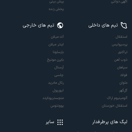
آگهی دولتی
پیش بینی
پخش زنده
تیم های داخلی
تیم های خارجی
استقلال
آث میلان
پرسپولیس
اینتر میلان
تراکتور
بارسلونا
ذوب آهن
بایرن مونیخ
سپاهان
آرسنال
فولاد
چلسی
ملوان
رئال مادرید
گل‌گهر
لیورپول
آلومینیوم اراک
منچستریونایتد
استقلال خوزستان
یوونتوس
لیگ های پرطرفدار
سایر