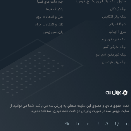
جدول لیگ برتر ایران (خلیج فارس)
جام ملت های آسیا
لیگ آزادگان
رنکینگ فیفا
لیگ برتر انگلیس
نقل و انتقالات اروپا
لالیگا اسپانیا
نقل و انتقالات ایران
سری آ ایتالیا
پاری سن ژرمن
لیگ قهرمانان اروپا
لیگ نخبگان آسیا
لیگ قهرمانان آسیا دو
لیگ برتر فوتسال
تمام حقوق مادی و معنوی این سایت متعلق به ورزش سه می باشد. شما می توانید از
سایت ورزش سه در صورت پذیرش موافقت نامه کاربری استفاده نمایید.