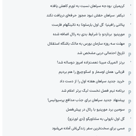
کریمیان: بودجه سپاهان نسبت به تورم کاهش یافته
نیکفر: سپاهان حقش نبود مجوز حرفه‌ای دریافت نکند
پنالتی رافینیا؛ گل اول بارسلونا به ناتینگهام فارست
مورینیو: برناردو با شرایط بدی به رئال اضافه شده
مهلت سه روزه سازمان بورس به مالک باشگاه استقلال
تاریخ احتمالی دربی مشخص شد
برنز المپیک مبینا نعمت‌زاده امروز دوساله شد!
قربانی: همان اوسمار و اسکوچیچ را هم بردیم
خرید جدید سپاهان هفته اول را از دست داد
برنامه نیم فصل نخست لیگ برتر اعلام شد
پیشنهاد جدید سپاهان برای جذب مدافع پرسپولیس!
سومین برد مورینیو با رئال در پیش‌فصل
گل اول ناپولی به سلتاویگو (دی لورنزو)
مسی برای سخت‌ترین سفر زندگی‌اش آماده می‌شود