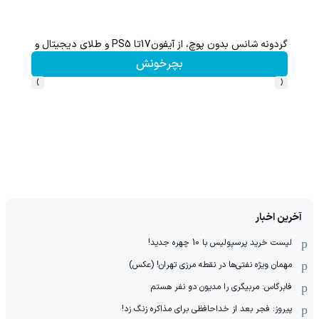
گردونه شانس بدون پوچ، از آیفون17تا PS5 و طلای دیجیتال و دلار🔥
هنوز 50 تتر رو دریافت نکردی؟ | رایگان ثبت نام کن و رایگان شروع کن!
بچرخونش
›
‹
آخرین اخبار
لیست خرید پرسپولیس با 10 چهره جدید!
مهمان‌ ویژه نفتی‌ها در نقطه مرزی تهران! (عکس)
فابرگاس: مربیگری را مدیون دو نفر هستم
پیروز: فجر بعد از خداحافظی برای مذاکره زنگ زد!