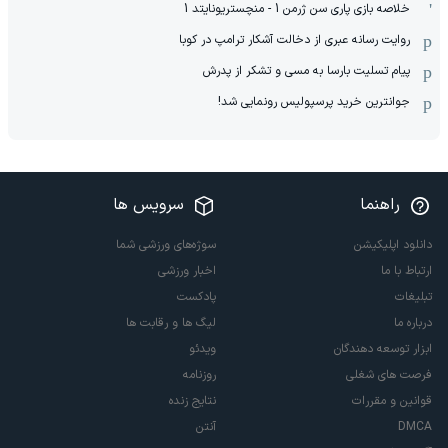
خلاصه بازی پاری سن ژرمن 1 - منچستریونایتد 1
روایت رسانه عبری از دخالت آشکار ترامپ در کوبا
پیام تسلیت بارسا به مسی و تشکر از پدرش
جوانترین خرید پرسپولیس رونمایی شد!
راهنما
سرویس ها
دانلود اپلیکیشن
سوژه‌های ورزشی شما
ارتباط با ما
اخبار ورزشی
تبلیغات
پادکست
درباره ما
لیگ ها و رقابت ها
ابزار توسعه دهندگان
ویدئو
فرصت های شغلی
روزنامه
قوانین و مقررات
نتایج زنده
DMCA
آنتن