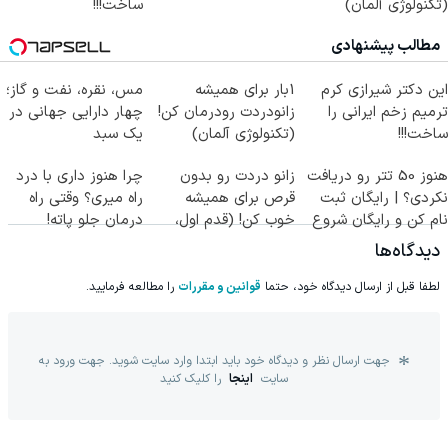
(تکنولوژی آلمان)
ساخت!!!
◂پرسشنامه▸
مطالب پیشنهادی
این دکتر شیرازی کرم
1بار برای همیشه
مس، نقره، نفت و گاز؛
ترمیم زخم ایرانی را
زانودردت رودرمان کن!
چهار دارایی جهانی در
ساخت!!!
(تکنولوژی آلمان)
یک سبد
◂پرسشنامه▸
هنوز 50 تتر رو دریافت
زانو دردت رو بدون
چرا هنوز داری با درد
نکردی؟ | رایگان ثبت
قرص برای همیشه
راه میری؟ وقتی راه
نام کن و رایگان شروع
خوب کن! (قدم اول،
درمان جلو پاته!
کن!
پرسش‌نامه)
دیدگاه‌ها
لطفا قبل از ارسال دیدگاه خود، حتما
قوانین و مقررات
را مطالعه فرمایید.
جهت ارسال نظر و دیدگاه خود باید ابتدا وارد سایت شوید. جهت ورود به
سایت
اینجا
را کلیک کنید