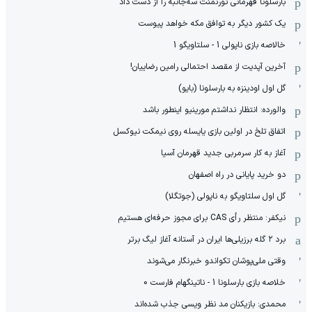
بارسلونا قهرمانی تورنمنت سه‌جانبه را از دست داد
یک کشور دیگر به توافق مکه خواهد پیوست
خالاصه بازی ناپولی 1 - سلتاویگو 1
آخرین آپدیت از مقصد احتمالی رامین رضاییان!
گل اول اودینزه به بارسلونا (بایو)
والورده: انتظار نداشتم مورینیو اینطور باشد
اتفاق تلخ در اولین بازی یایسله روی نیمکت نیوکسل
آغاز به کار سرمربی جدید قهرمان آسیا
دو خرید پایانی در راه اصفهان
گل اول سلتاویگو به ناپولی (جوتگلا)
نیکفر: منتظر رأی CAS برای مجوز حرفه‌ای هستیم
برد ۲ گله برزیلی‌ها ایران در آستانه آغاز لیگ برتر
وقتی ملی‌پوشان تکواندو خبرنگار می‌شوند
خلاصه بازی بارسلونا 1 - ناتینگهام فارست 0
محمدی: بازیکنان مد نظر ویسی جذب شده‌اند