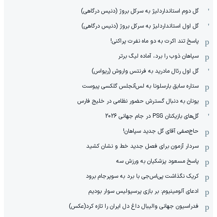
گل دوم استانداردلیژ به سرکل بروژ (دنیس درگاهی)
گل اول استانداردلیژ به سرکل بروژ (دنیس درگاهی)
پاسخ تند اکرت به دو ماه نفرت پراکنی!
سپاهان ذوب را برد، آماده لیگ برتر
گل اول رئال مادرید به فرنتس واروش (ریواس)
ستاره سابق بارسلونا به لس‌آنجلس گلکسی پیوست
یونان به دنبال گسترش حضور نظامی در خلیج فارس
گل‌های بازیکنان PSG در جام جهانی 2026
حاج‌صفی آقای گل جدید سپاهان!
سردار آزمون برای فصل جدید خط و نشان کشید
پاسخ مسعود پزشکیان به ورزش سه
کریک نگذاشت پی‌اس‌جی با برد به سوپرجام برود
ادعای آلومینیوم: بر بازی پرسپولیس سوار بودیم
فدراسیون جهانی والیبال داغ دل ایران را تازه کرد(عکس)