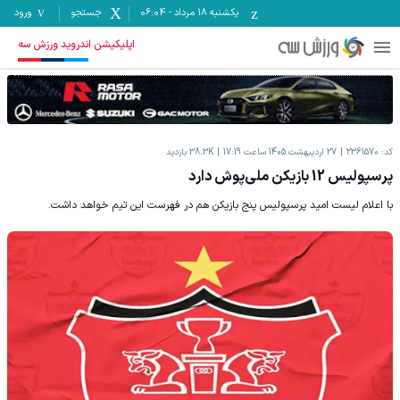
یکشنبه ۱۸ مرداد
-
06:04
جستجو
ورود
اپلیکیشن اندروید ورزش سه
کد:
2361570
27 اردیبهشت 1405 ساعت 17:19
38.3K
بازدید
پرسپولیس 12 بازیکن ملی‌پوش دارد
با اعلام لیست امید پرسپولیس پنج بازیکن هم در فهرست این تیم خواهد داشت.