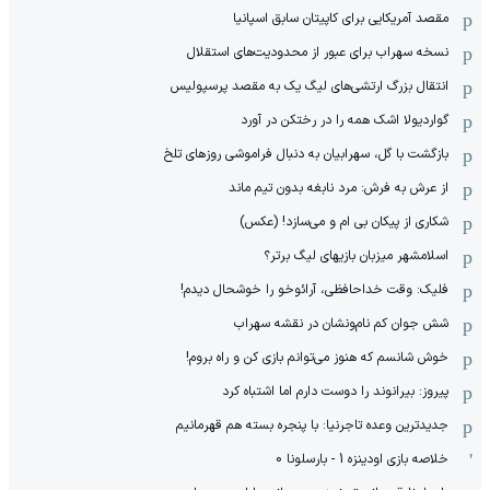
مقصد آمریکایی برای کاپیتان سابق اسپانیا
نسخه سهراب برای عبور از محدودیت‌های استقلال
انتقال بزرگ ارتشی‌های لیگ یک به مقصد پرسپولیس
گواردیولا اشک همه را در رختکن در آورد
بازگشت با گل، سهرابیان به دنبال فراموشی روزهای تلخ
از عرش به فرش: مرد نابغه‌ بدون تیم ماند
شکاری از پیکان بی ام و می‌سازد! (عکس)
اسلامشهر میزبان بازیهای لیگ برتر؟
فلیک: وقت خداحافظی، آرائوخو را خوشحال دیدم!
شش جوان کم نام‌و‌نشان در نقشه سهراب
خوش شانسم که هنوز می‌توانم بازی کن و راه بروم!
پیروز: بیرانوند را دوست دارم اما اشتباه کرد
جدیدترین وعده تاجرنیا: با پنجره بسته هم قهرمانیم
خلاصه بازی اودینزه 1 - بارسلونا 0