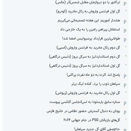
تراکتور با دو دروازه‌بان مقابل شمس‌آذر (عکس)
گل اول فرنتس واروش به رئال مادرید (کودرو)
هشدار آموریم: این هفته تصمیماتی می‌گیریم
استقلال پیراهن رامین را به یک خارجی داد
طولانی‌ترین قرارداد پرسپولیس امضا شد!
گل دوم رئال مادرید به فرنتس واروش (اسپی)
گل دوم استانداردلیژ به سرکل بروژ (دنیس درگاهی)
گل اول استانداردلیژ به سرکل بروژ (دنیس درگاهی)
پاسخ تند اکرت به دو ماه نفرت پراکنی!
سپاهان ذوب را برد، آماده لیگ برتر
گل اول رئال مادرید به فرنتس واروش (ریواس)
ستاره سابق بارسلونا به لس‌آنجلس گلکسی پیوست
یونان به دنبال گسترش حضور نظامی در خلیج فارس
گل‌های بازیکنان PSG در جام جهانی 2026
حاج‌صفی آقای گل جدید سپاهان!