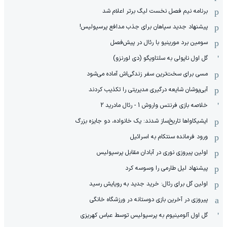
برنامه نیم فصل نخست لیگ برتر اعلام شد
پیشنهاد جدید سپاهان برای جذب مدافع پرسپولیس!
سومین برد مورینیو با رئال در پیش‌فصل
گل اول ناپولی به سلتاویگو (دی لورنزو)
مسی برای سخت‌ترین سفر زندگی‌اش آماده می‌شود
آبی‌پوشان شایعه درگیری مدیریتی را تکذیب کردند
خلاصه بازی فرنتس واروش 1 - رئال مادرید 2
ایشیکاوا‌ها تاریخ‌ساز شدند: یک خانواده، دو جایزه بزرگ
ورود فرمانده سنتکام به اسرائیل
اولین پیروزی نوری در آبادان مقابل پرسپولیس
پیشنهاد لیل طارمی را وسوسه کرد
اولین گل برای رئال: خرید جدید به رویایش رسید
پیروزی در آخرین بازی دوستانه در ورزشگاه خانگی
گل اول آلومینیوم به پرسپولیس توسط عباس کهریزی