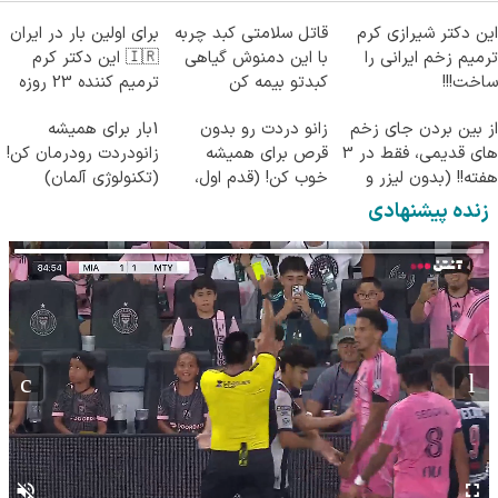
این دکتر شیرازی کرم
قاتل سلامتی کبد چربه
برای اولین بار در ایران
ترمیم زخم ایرانی را
با این دمنوش گیاهی
🇮🇷 این دکتر کرم
ساخت!!!
کبدتو بیمه کن
ترمیم کننده 23 روزه
ساخت!
از بین بردن جای زخم
زانو دردت رو بدون
1بار برای همیشه
های قدیمی، فقط در 3
قرص برای همیشه
زانودردت رودرمان کن!
هفته!! (بدون لیزر و
خوب کن! (قدم اول،
(تکنولوژی آلمان)
جراحی)
پرسش‌نامه)
◂پرسشنامه▸
زنده پیشنهادی