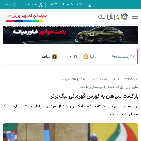
یکشنبه ۱۸ مرداد
-
05:30
جستجو
ورود
اپلیکیشن اندروید ورزش سه
27 اردیبهشت 1405
سایپا
21
-
22
سپاهان
کد:
2361581
27 اردیبهشت 1405 ساعت 18:10
4.9K
بازدید
سایپا بازی بزرگ هفته را میلیمتری باخت
بازگشت سپاهان به کورس قهرمانی لیگ برتر
در حساس ترین بازی هفته هفدهم لیگ برتر هندبال مردان، سپاهان با نتیجه ای نزدیک
سایپا را شکست داد.