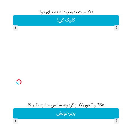
200 سوت نقره پیدا شده برای تو!!!
کلیک کن!
›
‹
PS5 و آیفون17 از گردونه شانس جایزه بگیر 🎁
از آیفون 17 تا پلی استیشن 5 جایزه ببر 🎮😍📱 | بازی کن ، گردونه
بچرخونش
›
‹