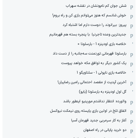
شش جوان کم نام‌و‌نشان در نقشه سهراب
خوش شانسم که هنوز می‌توانم بازی کن و راه بروم!
پیروز: بیرانوند را دوست دارم اما اشتباه کرد
جدیدترین وعده تاجرنیا: با پنجره بسته هم قهرمانیم
خلاصه بازی اودینزه 1 - بارسلونا 0
بارسلونا قهرمانی تورنمنت سه‌جانبه را از دست داد
یک کشور دیگر به توافق مکه خواهد پیوست
خالاصه بازی ناپولی 1 - سلتاویگو 1
آخرین آپدیت از مقصد احتمالی رامین رضاییان!
گل اول اودینزه به بارسلونا (بایو)
والورده: انتظار نداشتم مورینیو اینطور باشد
اتفاق تلخ در اولین بازی یایسله روی نیمکت نیوکسل
آغاز به کار سرمربی جدید قهرمان آسیا
دو خرید پایانی در راه اصفهان