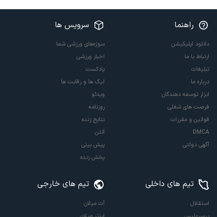
راهنما
سرویس ها
دانلود اپلیکیشن
سوژه‌های ورزشی شما
ارتباط با ما
اخبار ورزشی
تبلیغات
پادکست
درباره ما
لیگ ها و رقابت ها
ابزار توسعه دهندگان
ویدئو
فرصت های شغلی
روزنامه
قوانین و مقررات
نتایج زنده
DMCA
آنتن
آگهی دولتی
پیش بینی
پخش زنده
تیم های داخلی
تیم های خارجی
استقلال
آث میلان
پرسپولیس
اینتر میلان