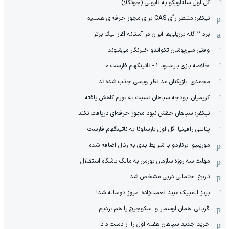
گل اول سلتاویگو به ناپولی (جوتگلا)
نیکفر: منتظر رأی CAS برای مجوز حرفه‌ای هستیم
برد ۲ گله برزیلی‌ها ایران در آستانه آغاز لیگ برتر
وقتی ملی‌پوشان تکواندو خبرنگار می‌شوند
خلاصه بازی بارسلونا 1 - ناتینگهام فارست 0
محمدی: بازیکنان مد نظر ویسی جذب شده‌اند
کریمیان: بودجه سپاهان نسبت به تورم کاهش یافته
نیکفر: سپاهان حقش نبود مجوز حرفه‌ای دریافت نکند
پنالتی رافینیا؛ گل اول بارسلونا به ناتینگهام فارست
مورینیو: برناردو با شرایط بدی به رئال اضافه شده
مهلت سه روزه سازمان بورس به مالک باشگاه استقلال
تاریخ احتمالی دربی مشخص شد
برنز المپیک مبینا نعمت‌زاده امروز دوساله شد!
قربانی: همان اوسمار و اسکوچیچ را هم بردیم
خرید جدید سپاهان هفته اول را از دست داد