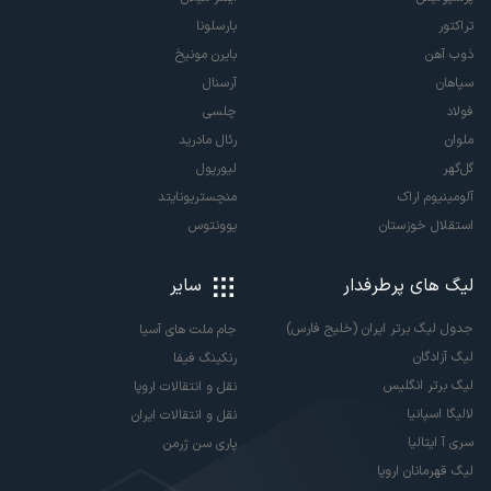
تراکتور
بارسلونا
ذوب آهن
بایرن مونیخ
سپاهان
آرسنال
فولاد
چلسی
ملوان
رئال مادرید
گل‌گهر
لیورپول
آلومینیوم اراک
منچستریونایتد
استقلال خوزستان
یوونتوس
لیگ های پرطرفدار
سایر
جدول لیگ برتر ایران (خلیج فارس)
جام ملت های آسیا
لیگ آزادگان
رنکینگ فیفا
لیگ برتر انگلیس
نقل و انتقالات اروپا
لالیگا اسپانیا
نقل و انتقالات ایران
سری آ ایتالیا
پاری سن ژرمن
لیگ قهرمانان اروپا