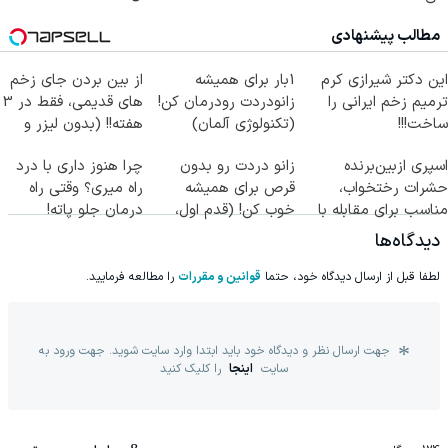
مطالب پیشنهادی
این دکتر شیرازی کرم
1بار برای همیشه
از بین بردن جای زخم
ترمیم زخم ایرانی را
زانودردت رودرمان کن!
های قدیمی، فقط در 3
ساخت!!!
(تکنولوژی آلمان)
هفته!! (بدون لیزر و
◂پرسشنامه▸
جراحی)
اسپری ازبین‌برنده
زانو دردت رو بدون
چرا هنوز داری با درد
حشرات رختخواب،
قرص برای همیشه
راه میری؟ وقتی راه
مناسب برای مقابله با
خوب کن! (قدم اول،
درمان جلو پاته!
انواع ساس
پرسش‌نامه)
دیدگاه‌ها
لطفا قبل از ارسال دیدگاه خود، حتما
قوانین و مقررات
را مطالعه فرمایید.
جهت ارسال نظر و دیدگاه خود باید ابتدا وارد سایت شوید. جهت ورود به
سایت
اینجا
را کلیک کنید