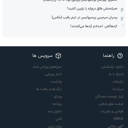
صیادمنش طاق دروازه را پایین کشید!
پسران سرمربی پرسپولیس در تیم رقیب (عکس)
اژدهاکش: اجدادم اژدها می‌کشتند!
راهنما
سرویس ها
دانلود اپلیکیشن
سوژه‌های ورزشی شما
ارتباط با ما
اخبار ورزشی
تبلیغات
پادکست
درباره ما
لیگ ها و رقابت ها
ابزار توسعه دهندگان
ویدئو
فرصت های شغلی
روزنامه
قوانین و مقررات
نتایج زنده
DMCA
آنتن
آگهی دولتی
پیش بینی