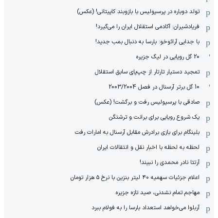
تولد دوباره در پرسپولیس با بازوبند کاپیتانی! (عکس)
فریادشیران: آکادمی استقلال ایران را می‌گیرد!
با جدایی آرائوخو: بارسا به دنبال بمب جدید!
20 گل رویایی در لیگ جزیره
تمجید دستیار تارتار از چپ‌پای سابق استقلال
10 گل برتر آرسنال در فصل 2003/2004
صادقی با پرسپولیس رفت و برگشت! (عکس)
یک شروع رویایی برای برانت و ترشتگن
بلینگام برای بازی برادرش مقابل آرسنال به امارات رفت
لحظه به لحظه با اخبار نقل و انتقالات ایران
آرتتا نادر محمدی را نبیند!
اعلام جزئیات سهمیه ۴۰ لیتر بنزین با نرخ ۵ هزار تومان
مهاجم تمام نشدنی، صید تازه جزیره
آربلوا می‌خواهد استعداد بارسا را به فولام ببرد