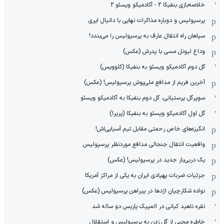
خلاصه‌بازی بنفیکا 2 - آکادمیکو ویسئو 2
پرسپولیس و دوباره مذاکرات نهایی با دانیال ایری
سپاهان راه انتقال عارف به پرسپولیس را می‌بندد!
وداع لیونل مسی با پدرش (عکس)
گل دوم آکادمیکو ویسئو به بنفیکا (کلوویس)
آخرین فریم از مدافع ملی‌پوش پرسپولیس! (عکس)
سوپرگل پرستیانی، گل دوم بنفیکا به آکادمیکو ویسئو
گل اول آکادمیکو ویسئو به بنفیکا (پریرا)
انگیزه‌های خاص رحمتی مقابل تیم‌ آسیایی‌اش!
واقعیت انتقال جنجالی مدافع موردنظر پرسپولیس
یک دربی‌باز جدید در پرسپولیس! (عکس)
جزئیات ضربات پهپادی ایران به یکی از مراکز آمریکا
نواده شکارچیان اژدها در پیراهن پرسپولیس (عکس)
نقره ناهید کیانی در المپیک پاریس دو ساله شد
خاطره محبی از گل زدن به پرسپولیس و استقلال