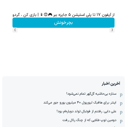
از آیفون 17 تا پلی استیشن 5 جایزه ببر 🎮😍📱 | بازی کن ، گردونه بچرخون
گردونه شانس بدون 
بچرخونش
›
‹
آخرین اخبار
ستاره بی‌حاشیه گل‌گهر تمام نمی‌شود!
اینتر برای هافبک لیورپول ۴۰ میلیون یورو جور می‌کند
علی دایی: رفتنم از فوتبال تولد دوباره‌ام بود!
دومین توپ طلایی که از چنگ رئال رفت