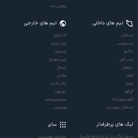
پخش زنده
تیم های داخلی
تیم های خارجی
استقلال
آث میلان
پرسپولیس
اینتر میلان
تراکتور
بارسلونا
ذوب آهن
بایرن مونیخ
سپاهان
آرسنال
فولاد
چلسی
ملوان
رئال مادرید
گل‌گهر
لیورپول
آلومینیوم اراک
منچستریونایتد
استقلال خوزستان
یوونتوس
لیگ های پرطرفدار
سایر
جدول لیگ برتر ایران (خلیج فارس)
جام ملت های آسیا