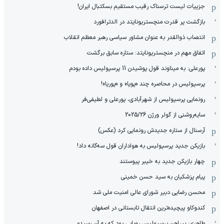
جزییات لیست ترسناک رقیب مستقیم بسکتبال ایران!
بازگشت پر قدرت منچستریونایتد در الدترافورد
انتصاب ذوالقدر به عنوان مشاور سیاسی رهبر معظم انقلاب
اتفاق مهم در منچستریونایتد: ستاره سابق برگشت
پورعلی: به میناوند قول پوشیدن 11 پرسپولیس داده بودم
پرسپولیس در محاصره چند «پویا» و «پوریا»!
رونمایی پرسپولیس از شهرآبادی، پورعلی و لطیفی‌فر
سایه‌روشنی از گولر ورژن 2025/26
آرسنال از ستاره جدیدش رونمایی کرد (عکس)
بازیکن جدید پرسپولیس به هواداران قول سه‌گانه داد!
چهار بازیکن جدید به خیبر پیوستند
پیام پزشکیان به سید حسن خمینی
محسن رضایی دبیر شورای عالی امنیت ملی شد
کندوکاو پیچیده‌ترین انتقال تابستانی در اصفهان
طاهری: پیراهن پرسپولیس رویایی بود که به آن رسیدم