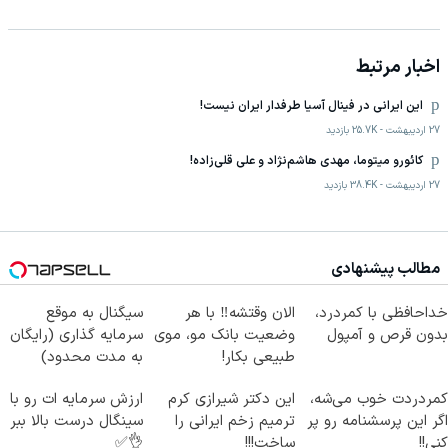
اخبار مرتبط
این ایرانی در فینال آسیا طرفدار ایران نیست!
27 اردیبهشت
-
25.7K
بازدید
کائورو میتوما، مهدی هاشم‌نژاد و علی قلی‌‌زاده!
27 اردیبهشت
-
38.4K
بازدید
مطالب پیشنهادی
خداحافظی با کمردرد،
الان وقتشه‼️ با هر
سیگنال به موقع
بدون قرص و آمپول
وضعیت بانک مو، موی
سرمایه گذاری (رایگان
طبیعی بکار!
به مدت محدود)
کمردردت خوب می‌شه،
این دکتر شیرازی کرم
ارزش سرمایه ات رو با
اگر این پرسشنامه رو پر
ترمیم زخم ایرانی را
سینگال درست بالا ببر
کنی!!
ساخت!!!
👌✅