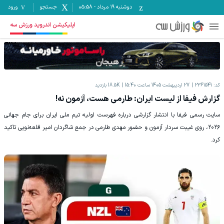
دوشنبه ۱۹ مرداد
-
05:58
جستجو
ورود
اپلیکیشن اندروید ورزش سه
کد:
2361541
27 اردیبهشت 1405 ساعت 15:40
18.5K
بازدید
گزارش فیفا از لیست ایران: طارمی هست، آزمون نه!
سایت رسمی فیفا با انتشار گزارشی درباره فهرست اولیه تیم ملی ایران برای جام جهانی
۲۰۲۶، روی غیبت سردار آزمون و حضور مهدی طارمی در جمع شاگردان امیر قلعه‌نویی تاکید
کرد.