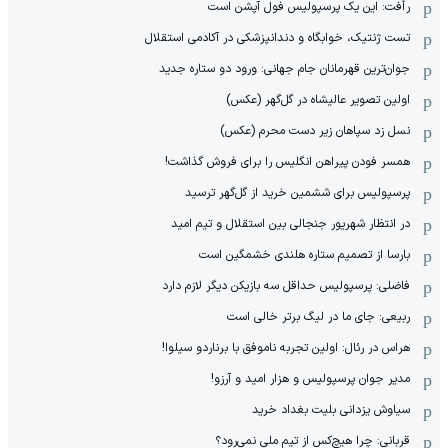
رأفت: این یک پرسپولیس فول آپشن است
تست ژنتیک، خوابگاه و دندانپزشکی در آکادمی استقلال
جوان‌ترین قهرمانان جام جهانی: ورود دو ستاره جدید
اولین تصویر عالیشاه در گل‌گهر (عکس)
نسل زد سپاهان زیر دست محرم (عکس)
همسر فودن پیراهن انگلیس را برای فروش گذاشت!
پرسپولیس برای ششمین خرید از گل‌گهر ترسید
در انتظار شهریور جنجالی بین استقلال و تیم امید
بارسا از تصمیم ستاره هلندی خشمگین است
فاضلی: پرسپولیس حداقل سه بازیکن دیگر لازم دارد
ربیعی: جای ما در لیگ برتر خالی است
هراس در رئال: اولین تجربه ناموفق با برناردو سیلوا!
مدیر جوان پرسپولیس و هزار امید و آرزو!
سیاوش یزدانی بلیت بغداد خرید
قربانی: چرا هیچ‌کس از تیم ملی نمی‌رود؟