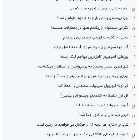
علت جدایی ربیعی از زبان حجت کریمی
چرا پروسه پیوستن زارع به قرمزها طولانی شد؟
نگرانی سیمئونه: بازیکنانم هنوز در تعطیلات هستند!
محبی: بالاخره به آرزویم، پرسپولیس رسیدم
آمار تازه‌نفس‌های پرسپولیس در آستانه فصل جدید
پورعلی: لطیفی‌فر کامل‌ترین مهاجم لیگ است!
شهرآبادی: مسیر رسیدن به پرسپولیس از استقلال می‌گذشت
رویای پیراهن پرسپولیس برای لطیفی‌فر از کجا آغاز شد؟
ایرائولا: لیورپول نمی‌تواند سطحش را حفظ کند
گل اول بنفیکا به آکادمیکو ویسئو (پاولیدیس)
آمریکا می‌تواند دوباره حمله کند اما...
مربی تیم ملی از تراکتور جدا شد!
شب پر ستاره، هر آنچه که از فوتبال می‌خواهید در زمین است
شروط ایران برای بازگشایی تنگه هرمز به روایت الجزیره