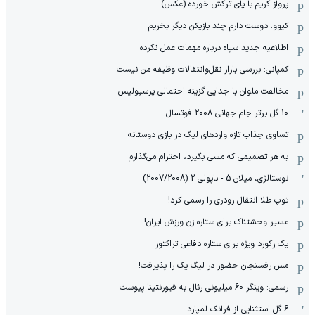
پرواز کریم با پای ترکش خورده (عکس)
کیوو: دوست دارم چند بازیکن دیگر بخریم
اطلاعیه جدید سپاه درباره مهمات عمل نکرده
کمپانی: بررسی بازار نقل‌وانتقالات وظیفه من نیست
مخالفت ملوان با جدایی گزینه احتمالی پرسپولیس
10 گل برتر جام جهانی 2008 فوتسال
تساوی جذاب تازه واردهای لیگ در بازی دوستانه
به هر تصمیمی که مسی بگیرد، احترام می‌گذارم
نوستالژی، میلان 5 - ناپولی 2 (2007/2008)
توپ طلا انتقال رودری را رسمی کرد!
مسیر وحشتناک برای ستاره زن ورزش ایران!
یک رکورد ویژه برای ستاره دفاعی تراکتور
مس رفسنجان حضور در لیگ یک را پذیرفت!
رسمی: وینگر 60 میلیونی رئال به فیورنتینا پیوست
6 گل استثنایی از فرانک لمپارد