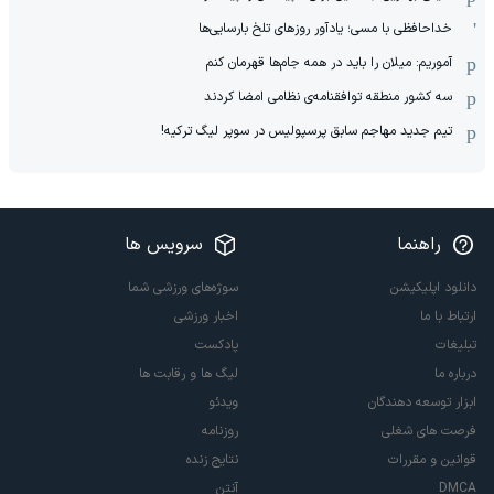
خداحافظی با مسی؛ یادآور روزهای تلخ بارسایی‌ها
آموریم: میلان را باید در همه جام‌ها قهرمان کنم
سه کشور منطقه توافقنامه‌ی نظامی امضا کردند
تیم جدید مهاجم سابق پرسپولیس در سوپر لیگ ترکیه!
راهنما
سرویس ها
دانلود اپلیکیشن
سوژه‌های ورزشی شما
ارتباط با ما
اخبار ورزشی
تبلیغات
پادکست
درباره ما
لیگ ها و رقابت ها
ابزار توسعه دهندگان
ویدئو
فرصت های شغلی
روزنامه
قوانین و مقررات
نتایج زنده
DMCA
آنتن