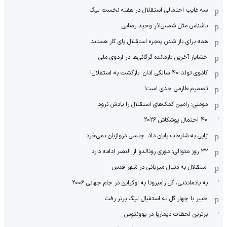
سه غایب احتمالی استقلال در هفته نخست لیگ
ناشناس مثل شمس‌آذرِ وحید رضایی
همه برای باز شدن پنجره استقلال پای کار هستند
خشایار آخرین بازمانده گرگانی‌ها در اردوی ملی
کادوی تولد 40 سالگی آدان: بازگشت به استقلال!
تصمیم طارمی جدی است!
مومنی: رامین کمک‌های استقلال را یادش نرود
40 احتمال پوشکاش 2026
ژابی به شایعات پایان داد: چلسی دروازبان نمی‌خرد
۳۲ روز متوالی: دوری رونالدو از النصر ادامه دارد
استقلال به دنبال میزبانی در شهر قدس
به یادماندنی، گل زامبروتا به اوکراین در جام جهانی 2006
خیبر با چهار گل به استقبال لیگ برتر رفت
برترین لحظات دیماریا در یوونتوس