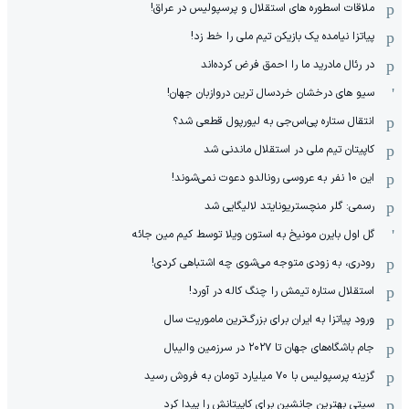
ملاقات اسطوره های استقلال و پرسپولیس در عراق!
پیاتزا نیامده یک بازیکن تیم ملی را خط زد!
در رئال مادرید ما را احمق فرض کرده‌اند
سیو های درخشان خردسال ترین دروازبان جهان!
انتقال ستاره پی‌اس‌جی به لیورپول قطعی شد؟
کاپیتان تیم ملی در استقلال ماندنی شد
این 10 نفر به عروسی رونالدو دعوت نمی‌شوند!
رسمی: گلر منچستریونایتد لالیگایی شد
گل اول بایرن مونیخ به استون ویلا توسط کیم مین جائه
رودری، به زودی متوجه می‌شوی چه اشتباهی کردی!
استقلال ستاره تیمش را چنگ کاله در آورد!
ورود پیاتزا به ایران برای بزرگ‌ترین ماموریت سال
جام باشگاه‌های جهان تا ۲۰۲۷ در سرزمین والیبال
گزینه پرسپولیس با ۷۰ میلیارد تومان به فروش رسید
سیتی بهترین جانشین برای کاپیتانش را پیدا کرد