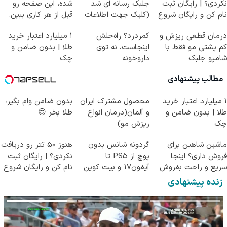
نکردی؟ | رایگان ثبت
جلبک رسانه ای شد
شده، این صفحه رو
نام کن و رایگان شروع
(کلیک جهت اطلاعات
قبل از هر کاری ببین.
کن!
بیشتر)
درمان قطعی ریزش و
کمردرد؟ راه‌حلش
۱ میلیارد اعتبار خرید
کم پشتی مو فقط با
اینجاست، نه توی
طلا | بدون ضامن و
شامپو جلبک
داروخونه
چک
مطالب پیشنهادی
۱ میلیارد اعتبار خرید
محصول مشترک ایران
بدون ضامن وام بگیر،
طلا | بدون ضامن و
و آلمان(درمان انواع
طلا بخر 😍
چک
ریزش مو)
ماشین شاهین برای
گردونه شانس بدون
هنوز 50 تتر رو دریافت
فروش داری؟ اینجا
پوچ از PS5 تا
نکردی؟ | رایگان ثبت
سریع و راحت بفروش
آیفون17 و بیت کوین
نام کن و رایگان شروع
🔥
کن!
زنده پیشنهادی