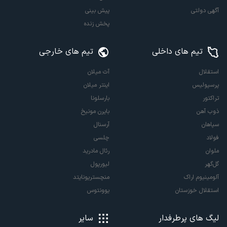
آگهی دولتی
پیش بینی
پخش زنده
تیم های داخلی
تیم های خارجی
استقلال
آث میلان
پرسپولیس
اینتر میلان
تراکتور
بارسلونا
ذوب آهن
بایرن مونیخ
سپاهان
آرسنال
فولاد
چلسی
ملوان
رئال مادرید
گل‌گهر
لیورپول
آلومینیوم اراک
منچستریونایتد
استقلال خوزستان
یوونتوس
لیگ های پرطرفدار
سایر