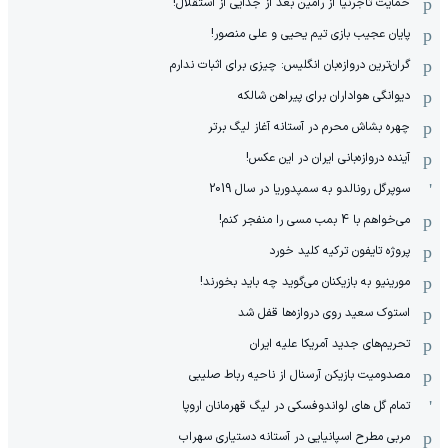
حمایت تاجرنیا از رامین بعد از جدایی از استقلال!
پایان عجیب بازی تیم یحیی و علی منصور!
گران‌ترین دروازه‌بان انگلیس: چیزی برای اثبات ندارم
دیوانگی هواداران برای پیراهن شالکه
چهره بشاش محرم در آستانه آغاز لیگ برتر
آینده دروازه‌بانی ایران در این عکس!
سوپرگل رونالدو به سمپدوریا در سال 2019
می‌خواهم با 4 بمب مسی را منفجر کنم!
پروژه تایفون ترکیه کلید خورد
مورینیو به بازیکنان می‌گوید چه باید بخورند!
استوک سعید روی دروازه‌ها قفل شد
تحریم‌های جدید آمریکا علیه ایران
مصدومیت بازیکن آرسنال از ناحیه رباط صلیبی
تمام گل های لواندوفسکی در لیگ قهرمانان اروپا
مربی مطرح اسپانیایی در آستانه دستیاری سهراب