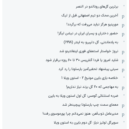
برترین گل‌های رونالدو در النصر
آخرین محک دو تیم اصفهانی قبل از لیگ
مورینیو هرگز نباید می‌رفت که برگردد!
حضور دختران و پسران ایران در نیشن لیگز!
به یادماندنی، گل دلپیرو به اینتر (1998)
نروژ خواستار استعفای فوری اینفانتینو شد
شاید امروز یا فردا آتش‌بس ۳۰ تا ۶۰ روزه برقرار شود
سیتی پیشنهاد تحقیرآمیز بارسلونا را رد کرد
خلاصه بازی بایرن مونیخ 2 - استون ویلا 1
به مهاجمی که 20 گل بزند نیاز نداریم!
ضربه استثنائی گومس؛ گل اول استون ویلا به بایرن
معمای سمت چپ بارسلونا پیچیده‌تر شد
مدیرعامل ذوب‌آهن: هنوز نمی‌دانم چرا پورموسوی رفت!
سوپرگل لوئیز دیاز؛ گل دوم بایرن به استون ویلا