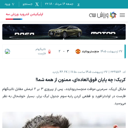
جمعه ۱۶ مرداد
-
22:18
جستجو
ورود
اپلیکیشن اندروید ورزش سه
ناتینگهام
27 اردیبهشت 1405
منچستریونایتد
3
-
2
فارست
کد:
2361576
27 اردیبهشت 1405 ساعت 17:50
46.6K
بازدید
کریک: چه پایان فوق‌العاده‌ای، ممنون از همه شما!
مایکل کریک، سرمربی موقت منچستریونایتد، پس از پیروزی ۳ بر ۲ تیمش مقابل ناتینگهام
فارست در اولدترافورد و قطعی کردن رتبه سوم جدول لیگ برتر، بسیار خوشحال به نظر
می‌رسید.