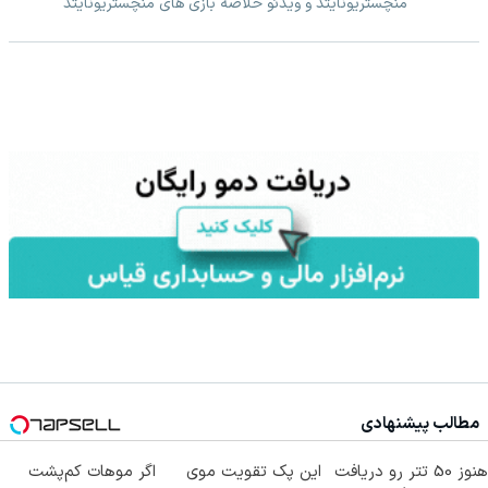
منچستریونایتد و ویدئو خلاصه بازی های منچستریونایتد
مطالب پیشنهادی
هنوز 50 تتر رو دریافت
این پک تقویت موی
اگر موهات کم‌پشت