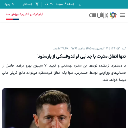
جمعه ۱۶ مرداد
-
07:30
جستجو
ورود
اپلیکیشن اندروید ورزش سه
کد:
2361532
27 اردیبهشت 1405 ساعت 15:41
37.4K
بازدید
تنها اتفاق مثبت با جدایی لواندوفسکی از بارسلونا
با دستمزد آزادشده توسط این ستاره لهستانی و تایید ۷۱ میلیون یورو درآمد حاصل از
صندلی‌های وی‌آی‌پی توسط حسابرس، تنها یک اتفاق غیرمنتظره می‌تواند مانع فرپلی مالی
بارسا خواهد شد.