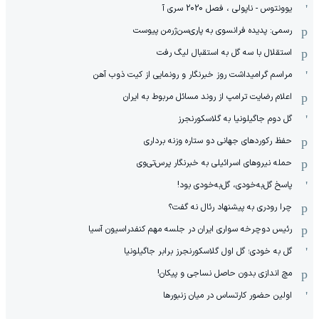
یوونتوس - ناپولی ، فصل 2020 سری آ
رسمی: پدیده فرانسوی به پاری‌سن‌ژرمن پیوست
استقلال با سه گل به استقبال لیگ رفت
مراسم گرامیداشت روز خبرنگار و رونمایی از کیت ذوب آهن
اعلام رضایت ترامپ از روند مسائل مربوط به ایران
گل دوم جاگیلونیا به گلاسکورنجرز
حفظ رکوردهای جهانی دو ستاره وزنه برداری
حمله نیروهای اسرائیلی به خبرنگار پرس‌تی‌وی
پاسخ گل‌به‌خودی، گل‌به‌خودی بود!
چرا رودری به پیشنهاد رئال نه گفت؟
رئیس دوچرخه سواری ایران در جلسه مهم کنفدراسیون آسیا
گل به خودی؛ گل اول گلاسکورنجرز برابر جاگیلونیا
مچ اندازی بدون حاصل نساجی و پیکان!
اولین حضور کارتساس در میان زنبورها