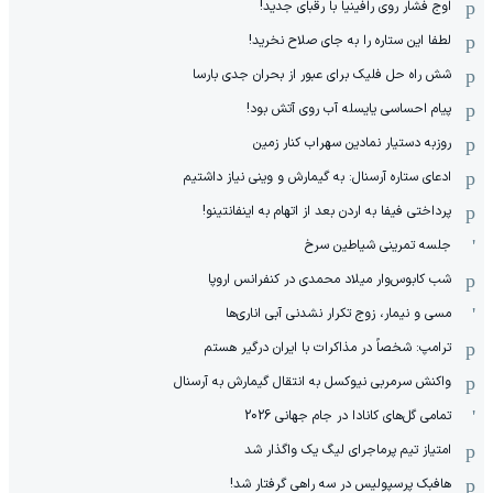
اوج فشار روی رافینیا با رقبای جدید!
لطفا این ستاره را به جای صلاح نخرید!
شش راه حل فلیک برای عبور از بحران جدی بارسا
پیام احساسی یایسله آب روی آتش بود!
روزبه دستیار نمادین سهراب کنار زمین
ادعای ستاره آرسنال: به گیمارش و وینی نیاز داشتیم
پرداختی فیفا به اردن بعد از اتهام به اینفانتینو!
جلسه تمرینی شیاطین سرخ
شب کابوس‌وار میلاد محمدی در کنفرانس اروپا
مسی و نیمار، زوج تکرار نشدنی آبی اناری‌ها
ترامپ: شخصاً در مذاکرات با ایران درگیر هستم
واکنش سرمربی نیوکسل به انتقال گیمارش به آرسنال
تمامی گل‌های کانادا در جام جهانی 2026
امتیاز تیم پرماجرای لیگ یک واگذار شد
هافبک پرسپولیس در سه راهی گرفتار شد!