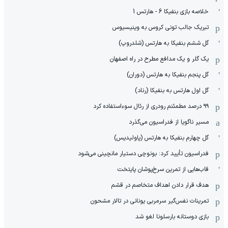
خلاصه بازی بنفیکا 6 - هارتس 1
تبریک جالب تونی کروس به وینیسیوس
گل ششم بنفیکا به هارتس (شلدروپ)
یک گلر و یک مدافع مطرح در راه اصفهان
گل پنجم بنفیکا به هارتس (دوران)
گل اول هارتس به بنفیکا (رناد)
۹۹ درصد مطمئنم رودری از رئال سوءاستفاده کرد
مسیر ناگویا از فدراسیون می‌گذرد
گل چهارم بنفیکا به هارتس (پاولیدیس)
فدراسیون تأیید کرد: بونوچی دستیار مانچینی می‌شود
قاب‌هایی از تمرین سرخ‌پوشان پایتخت
هدف قرار دادن اهداف متخاصم در قشم
‏تمرینات نفس‌گیر سرمربی یونانی در تالار مشحون
بازی دوستانه بارسلونا لغو شد