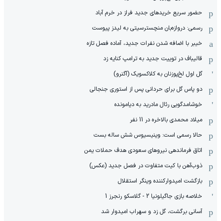
حضور سریع خریدهای جدید فراز در خرم آباد
رسمی: دروازه‌بان منچسترسیتی به لیدز پیوست
خیبر با اضافه شدن نفرات جدید، آماده فصل تازه
قالیباف در توییت جدید به ترامپ کنایه زد
گل اول لخ‌پوزنان به کلاکسویک (آگنرو)
دو پاس گل برای حردانی پس از استوری جنجالی
خوشامدگویی رئال مادرید به دیامونده
میلاد محمدی بالاخره در 11 نفر
حالا رسمی است: وینیسیوس شش ساله بست
اتاق فرماندهی نیروهای سعودی هدف حملات یمن
ذوب‌آهن با کیت متفاوت در فصل جدید (عکس)
بازگشت امیدوارکننده وینگر استقلال
خلاصه بازی جاگیلونیا 2 - گلاسکو رنجرز 1
آسانی برگشت، گل زد و سهراب امیدوار شد