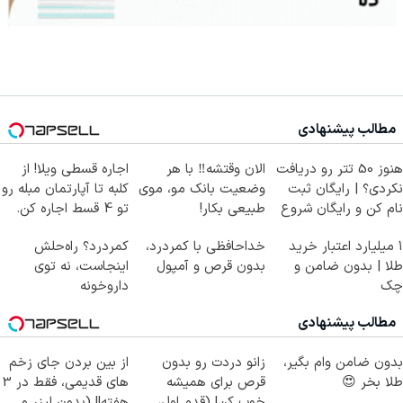
مطالب پیشنهادی
هنوز 50 تتر رو دریافت
الان وقتشه‼️ با هر
اجاره‌ قسطی ویلا! از
نکردی؟ | رایگان ثبت
وضعیت بانک مو، موی
کلبه تا آپارتمان مبله رو
نام کن و رایگان شروع
طبیعی بکار!
تو 4 قسط اجاره کن.
کن!
۱ میلیارد اعتبار خرید
خداحافظی با کمردرد،
کمردرد؟ راه‌حلش
طلا | بدون ضامن و
بدون قرص و آمپول
اینجاست، نه توی
چک
داروخونه
مطالب پیشنهادی
بدون ضامن وام بگیر،
زانو دردت رو بدون
از بین بردن جای زخم
طلا بخر 😍
قرص برای همیشه
های قدیمی، فقط در 3
خوب کن! (قدم اول،
هفته!! (بدون لیزر و