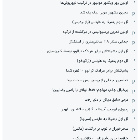
اولین روز ویکتور مونیوز در ترکیب لیورپولی‌ها
مجری مشهور مربی لیگ یک شد
گل سوم بنفیکا به هارتس (پاولیدیس)
اولین تمرین پرسپولیس در بازگشت از ترکیه
جدایی سنتر ۲۱۸ سانتی‌متری از استقلال
گل اول بشیکتاش برابر هرادک کرالوو توسط کلیچسوی
گل دوم بنفیکا به هارتس (آرائوخو)
بشیکتاش برابر هرادک کرالوو 10 نفره شد!
کاظمیان: جدایی از پرسپولیس سخت بود
بیخیال جذب مهاجم: فقط توافق با رامین رضاییان!
مربی سابق میلان از دنیا رفت
پیروزی اروپایی آبی‌ها با گلزنی جانشین اللهیار
گل اول بنفیکا به هارتس (سیلوا)
سحرخیزان با توپ پر برگشت (عکس)
خلاصه بازی لخ‌پوزنان 1 - کلاکسویک 0