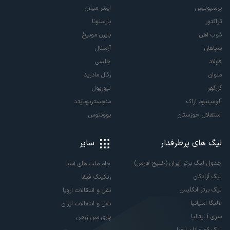
پرسپولیس
اینتر میلان
تراکتور
بارسلونا
ذوب آهن
بایرن مونیخ
سپاهان
آرسنال
فولاد
چلسی
ملوان
رئال مادرید
گل‌گهر
لیورپول
آلومینیوم اراک
منچستریونایتد
استقلال خوزستان
یوونتوس
لیگ های پرطرفدار
سایر
جدول لیگ برتر ایران (خلیج فارس)
جام ملت های آسیا
لیگ آزادگان
رنکینگ فیفا
لیگ برتر انگلیس
نقل و انتقالات اروپا
لالیگا اسپانیا
نقل و انتقالات ایران
سری آ ایتالیا
پاری سن ژرمن
لیگ قهرمانان اروپا