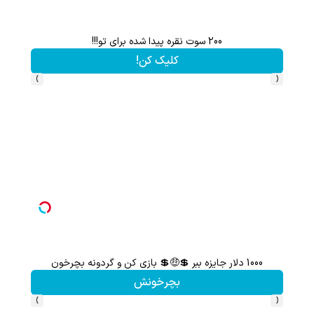
200 سوت نقره پیدا شده برای تو!!!
کلیک کن!
›
‹
1000 دلار جایزه ببر 💲🤑💲 بازی کن و گردونه بچرخون
هنوز 50 تتر رو دریافت نکردی؟ | رایگان ثبت نام کن و رایگان شروع کن!
بچرخونش
›
‹