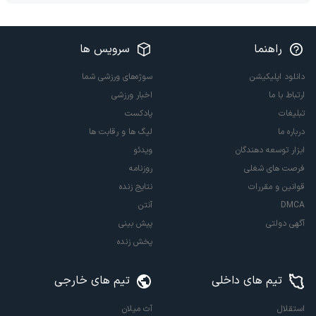
راهنما
سرویس ها
دانلود اپلیکیشن
سوژه‌های ورزشی شما
ارتباط با ما
اخبار ورزشی
تبلیغات
پادکست
درباره ما
لیگ ها و رقابت ها
ابزار توسعه دهندگان
ویدئو
فرصت های شغلی
روزنامه
قوانین و مقررات
نتایج زنده
DMCA
آنتن
آگهی دولتی
پیش بینی
پخش زنده
تیم های داخلی
تیم های خارجی
استقلال
آث میلان