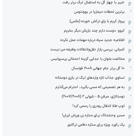
خیبر با چهار گل به استقبال لیگ برتر رفت
برترین لحظات دیماریا در یوونتوس
پرواز کریم با پای ترکش خورده (عکس)
کیوو: دوست دارم چند بازیکن دیگر بخریم
اطلاعیه جدید سپاه درباره مهمات عمل نکرده
کمپانی: بررسی بازار نقل‌وانتقالات وظیفه من نیست
مخالفت ملوان با جدایی گزینه احتمالی پرسپولیس
10 گل برتر جام جهانی 2008 فوتسال
تساوی جذاب تازه واردهای لیگ در بازی دوستانه
به هر تصمیمی که مسی بگیرد، احترام می‌گذارم
نوستالژی، میلان 5 - ناپولی 2 (2007/2008)
توپ طلا انتقال رودری را رسمی کرد!
مسیر وحشتناک برای ستاره زن ورزش ایران!
یک رکورد ویژه برای ستاره دفاعی تراکتور