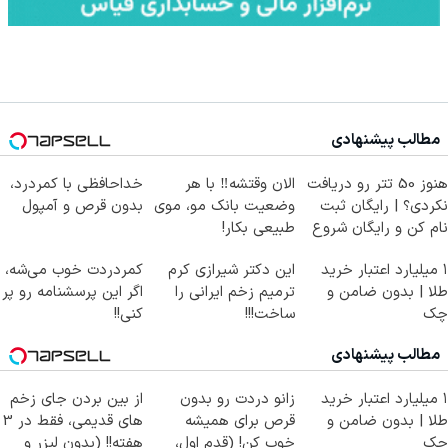
مطالب پیشنهادی
هنوز 50 تتر رو دریافت
الان وقتشه‼️ با هر
خداحافظی با کمردرد،
نکردی؟ | رایگان ثبت
وضعیت بانک مو، موی
بدون قرص و آمپول
نام کن و رایگان شروع
طبیعی بکار!
کن!
۱ میلیارد اعتبار خرید
این دکتر شیرازی کرم
کمردردت خوب می‌شه،
طلا | بدون ضامن و
ترمیم زخم ایرانی را
اگر این پرسشنامه رو پر
چک
ساخت!!!
کنی!!
مطالب پیشنهادی
۱ میلیارد اعتبار خرید
زانو دردت رو بدون
از بین بردن جای زخم
طلا | بدون ضامن و
قرص برای همیشه
های قدیمی، فقط در 3
چک
خوب کن! (قدم اول،
هفته!! (بدون لیزر و