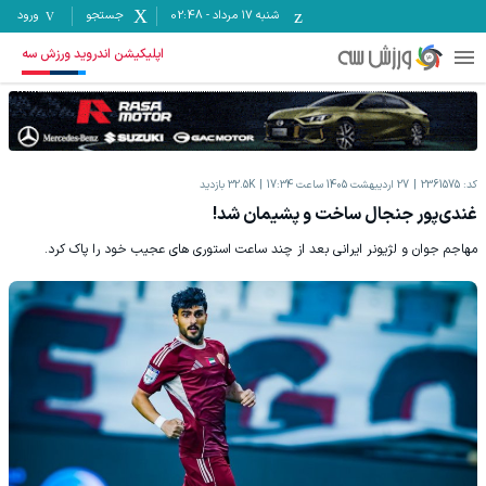
شنبه ۱۷ مرداد
-
02:48
جستجو
ورود
اپلیکیشن اندروید ورزش سه
کد:
2361575
27 اردیبهشت 1405 ساعت 17:34
32.5K
بازدید
غندی‌پور جنجال ساخت و پشیمان شد!
مهاجم جوان و لژیونر ایرانی بعد از چند ساعت استوری های عجیب خود را پاک کرد.