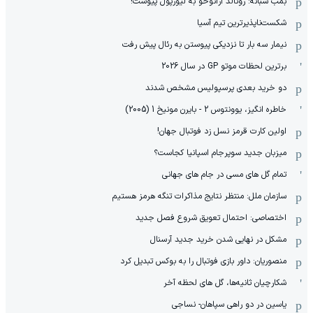
بمب شبانه: رونالد آرائوخو به لیورپول پیوست!
شکست‌ناپذیرترین تیم آسیا
نیمار سه بار تا نزدیکی پیوستن به رئال پیش رفت
برترین لحظات موتو GP در سال 2026
دو خرید بعدی پرسپولیس مشخص شدند
خاطره انگیز، یوونتوس 2 - بایرن مونیخ 1 (2005)
اولین کارت قرمز نسل زد فوتبال جهان!
میزبان جدید سوپرجام اسپانیا کجاست؟
تمام گل های مسی در جام های جهانی
سازمان ملل: منتظر نتایج مذاکرات تنگه هرمز هستیم
اختصاصی: احتمال تعویق شروع فصل جدید
مشکل در نهایی شدن خرید جدید آرسنال
منصوریان: داور بازی فوتبال را به بوکس تبدیل کرد
شکارچیان ثانیه‌ها، گل های لحظه آخر
یاسین در دو راهی سپاهان- نساجی