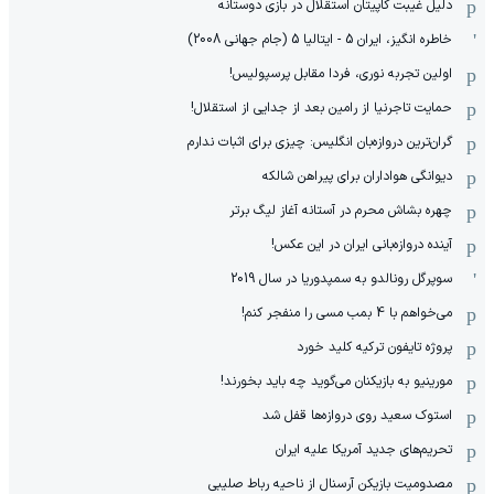
دلیل غیبت کاپیتان استقلال در بازی دوستانه
خاطره انگیز، ایران 5 - ایتالیا 5 (جام جهانی 2008)
اولین تجربه نوری، فردا مقابل پرسپولیس!
حمایت تاجرنیا از رامین بعد از جدایی از استقلال!
گران‌ترین دروازه‌بان انگلیس: چیزی برای اثبات ندارم
دیوانگی هواداران برای پیراهن شالکه
چهره بشاش محرم در آستانه آغاز لیگ برتر
آینده دروازه‌بانی ایران در این عکس!
سوپرگل رونالدو به سمپدوریا در سال 2019
می‌خواهم با 4 بمب مسی را منفجر کنم!
پروژه تایفون ترکیه کلید خورد
مورینیو به بازیکنان می‌گوید چه باید بخورند!
استوک سعید روی دروازه‌ها قفل شد
تحریم‌های جدید آمریکا علیه ایران
مصدومیت بازیکن آرسنال از ناحیه رباط صلیبی