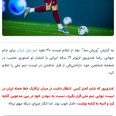
به گزارش "ورزش سه"، بعد از اعلام لیست 30 نفره
تیم ملی ایران
برای جام
جهانی، رضا غندی‌پور لژیونر 19 ساله ایرانی با انتشار تو استوری عجیب در
صفحه شخصی خود ناراحتی‌اش از قرار نداشتن در لیست تیم ملی را اعلام
کرد.
غندی‌پور که شاید کمتر کسی انتظار داشت در میان ترافیک خط حمله ایران در
لیست نهایی تیم ملی قرار بگیرد، نسبت به نبودن خود در بین مدعوین گلایه
کرد و البته به کنایه نوشت:
«آمار خوب بود، اما انگار چیزای دیگه مهم تره!»