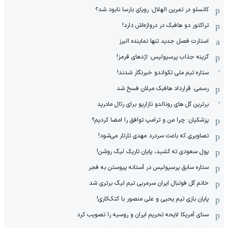
کانسلو در تمرین الهلال: رویای بارسا نابود شد؟
تراکتور دو هافبک در دروازه‌اش دارد!
استارت فصل جدید تنها نماینده البرز
گزینه جذاب پرسپولیس: اژدهای قرمز!
ستاره تیم ملی تکواندو خبرنگار شدند!
رسمی: قرارداد هافبک میلان فسخ شد
برترین گل های رونالدو نازاریو برای رئال مادرید
پزشکیان: چرا من و ترامپ توافق را امضا کردیم؟
تصاویری که باعث سردرد مهدی تارتار می‌شود!
پول سعودی ته کشید، پایان تاریک لیگ روشن!
ستاره سابق پرسپولیس در آستانه پیوستن به فجر
خانم گل فوتبال ایران سرمربی تیم لیگ برتری شد
پایان بازی تیم یحیی و علی منصور با کتک‌کاری!
سنای آمریکا لایحه تحریم ایران و روسیه را تصویب کرد