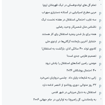
تمام گل های لواندوفسکی در لیگ قهرمانان اروپا
مربی مطرح اسپانیایی در آستانه دستیاری سهراب
سه غایب احتمالی استقلال در هفته نخست لیگ
ناشناس مثل شمس‌آذرِ وحید رضایی
همه برای باز شدن پنجره استقلال پای کار هستند
خشایار آخرین بازمانده گرگانی‌ها در اردوی ملی
کادوی تولد 40 سالگی آدان: بازگشت به استقلال!
تصمیم طارمی جدی است!
مومنی: رامین کمک‌های استقلال را یادش نرود
40 احتمال پوشکاش 2026
ژابی به شایعات پایان داد: چلسی دروازبان نمی‌خرد
۳۲ روز متوالی: دوری رونالدو از النصر ادامه دارد
استقلال به دنبال میزبانی در شهر قدس
به یادماندنی، گل زامبروتا به اوکراین در جام جهانی 2006