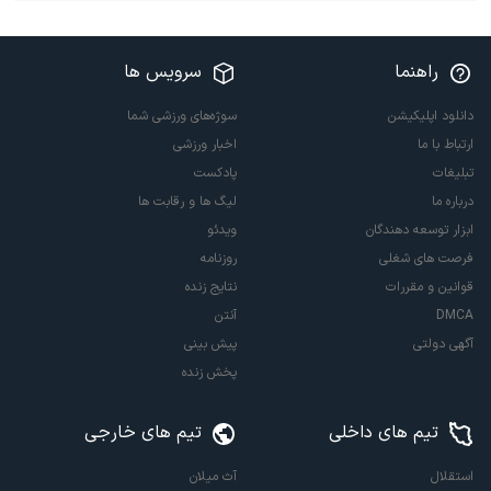
راهنما
سرویس ها
دانلود اپلیکیشن
سوژه‌های ورزشی شما
ارتباط با ما
اخبار ورزشی
تبلیغات
پادکست
درباره ما
لیگ ها و رقابت ها
ابزار توسعه دهندگان
ویدئو
فرصت های شغلی
روزنامه
قوانین و مقررات
نتایج زنده
DMCA
آنتن
آگهی دولتی
پیش بینی
پخش زنده
تیم های داخلی
تیم های خارجی
استقلال
آث میلان