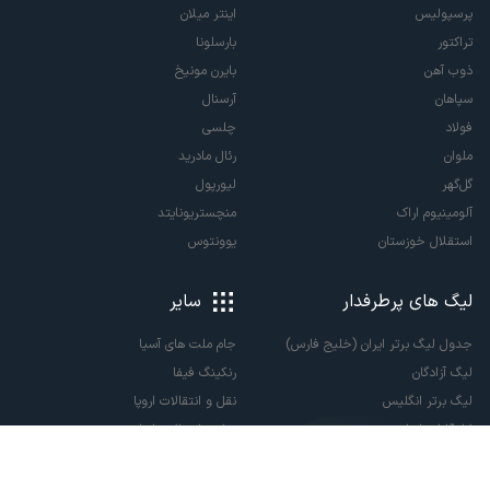
پرسپولیس
اینتر میلان
تراکتور
بارسلونا
ذوب آهن
بایرن مونیخ
سپاهان
آرسنال
فولاد
چلسی
ملوان
رئال مادرید
گل‌گهر
لیورپول
آلومینیوم اراک
منچستریونایتد
استقلال خوزستان
یوونتوس
لیگ های پرطرفدار
سایر
جدول لیگ برتر ایران (خلیج فارس)
جام ملت های آسیا
لیگ آزادگان
رنکینگ فیفا
لیگ برتر انگلیس
نقل و انتقالات اروپا
لالیگا اسپانیا
نقل و انتقالات ایران
سری آ ایتالیا
پاری سن ژرمن
لیگ قهرمانان اروپا