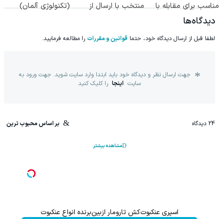
مناسب برای مقابله با
منتخب با ارسال از
(تکنولوژی آلمان)
انواع ساس
داروخانه نزدیکت
◂پرسشنامه▸
دیدگاه‌ها
لطفا قبل از ارسال دیدگاه خود، حتما
قوانین و مقررات
را مطالعه فرمایید.
جهت ارسال نظر و دیدگاه خود باید ابتدا وارد سایت شوید. جهت ورود به
سایت
اینجا
را کلیک کنید
24
دیدگاه
بر اساس محبوب ترین
مشاهده بیشتر
اسپری عنکبوت‌‌کش تارومار ازبین‌برنده انواع عنکبوت