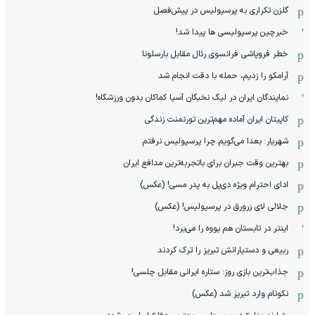
گلزن تکراری به پرسپولیس در پیش‌فصل
خبرچین پرسپولیسی ها پیدا شد!
خطر فروپاشی فرانسوی رئال مقابل بارسلونا
آرامکو را زدیم، حمله با دقت انجام شد
نمایندگان ایران در لیگ نخبگان آسیا کماکان بدون ورزشگاه!
کاپیتان ایران آماده مهم‌ترین تورنمنت زندگی
شهریار: بعدا می‌گویم چرا پرسپولیس نرفتم
بهترین وقت جبران برای باتجربه‌ترین مدافع ایران
ادای احترام ویژه دی‌پل به پدر مسی! (عکس)
جلالی لای زرورق در پرسپولیس! (عکس)
اینتر در تابستان هم یووه را می‌برد!
ربیعی و دستیارانش تبریز را ترک کردند
جذاب‌ترین بازی روز: ستاره ایرانی مقابل چلسی!
نکونام وارد تبریز شد (عکس)