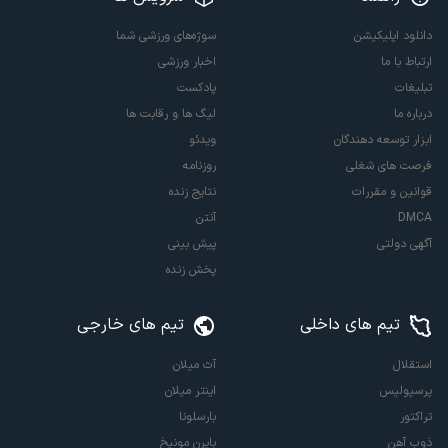
دانلود اپلیکیشن
سوژه‌های ورزشی شما
ارتباط با ما
اخبار ورزشی
تبلیغات
پادکست
درباره ما
لیگ ها و رقابت ها
ابزار توسعه دهندگان
ویدئو
فرصت های شغلی
روزنامه
قوانین و مقررات
نتایج زنده
DMCA
آنتن
آگهی دولتی
پیش بینی
پخش زنده
تیم های داخلی
تیم های خارجی
استقلال
آث میلان
پرسپولیس
اینتر میلان
تراکتور
بارسلونا
ذوب آهن
بایرن مونیخ