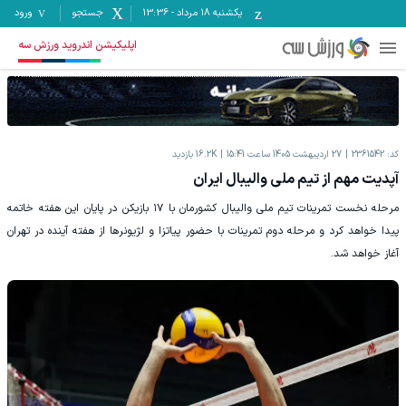
یکشنبه ۱۸ مرداد
-
13:36
جستجو
ورود
اپلیکیشن اندروید ورزش سه
کد:
2361542
27 اردیبهشت 1405 ساعت 15:41
16.2K
بازدید
آپدیت مهم از تیم ملی والیبال ایران
مرحله نخست تمرینات تیم ملی والیبال کشورمان با ۱۷ بازیکن در پایان این هفته خاتمه
پیدا خواهد کرد و مرحله دوم تمرینات با حضور پیاتزا و لژیونرها از هفته آینده در تهران
آغاز خواهد شد.