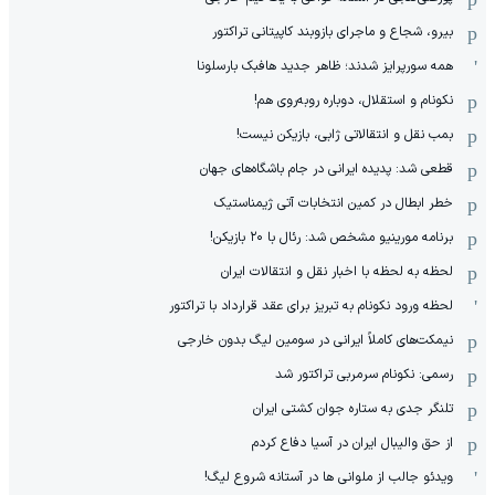
بیرو، شجاع و ماجرای بازوبند کاپیتانی تراکتور
همه سورپرایز شدند؛ ظاهر جدید هافبک بارسلونا
نکونام و استقلال، دوباره روبه‌روی هم!
بمب نقل و انتقالاتی ژابی، بازیکن نیست!
قطعی شد: پدیده ایرانی در جام باشگاه‌های جهان
خطر ابطال در کمین انتخابات آتی ژیمناستیک
برنامه مورینیو مشخص شد: رئال با ۲۰ بازیکن!
لحظه به لحظه با اخبار نقل و انتقالات ایران
لحظه ورود نکونام به تبریز برای عقد قرارداد با تراکتور
نیمکت‌های کاملاً ایرانی در سومین لیگ بدون خارجی
رسمی: نکونام سرمربی تراکتور شد
تلنگر جدی به ستاره جوان کشتی ایران
از حق والیبال ایران در آسیا دفاع کردم
ویدئو جالب از ملوانی ها در آستانه شروع لیگ!