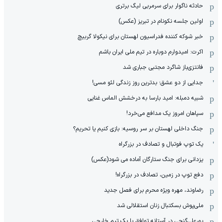
حادثه ناگوار برای سرمربی لیگ برتری
اولین جلسه نکونام در تبریز (عکس)
خبر شوکه کننده فدراسیون لهستان برای نیکولا گربیچ
اکرت: امیدوارم دوباره در تیم ملی ایران باشم
فانتزی‌باز شاگرد مجتبی جباری شد
جدایی از دو عشق؛ بدترین روز زندگی لئو مسی!
شبیه دمبله: امید بارسا به درخشش الماس غنایی
سپاهان امروز یک مدافع می‌خرد!
جنگ داخلی لهستان بر سر روسیه: بازی کنیم یا تحریم؟
یک توپ فوتبال و تصادف در بزرگراه
یزدانی برای جنگ ستارگان آماده می شود(عکس)
دفع توپ در زمین، تصادف در بزرگراه!
رضاوند، مهره ویژه محرم برای فصل جدید
ملی‌پوش بسکتبال زنان استقلالی شد
پورعلی‌گنجی در آستانه توافق با یک تیم خارجی