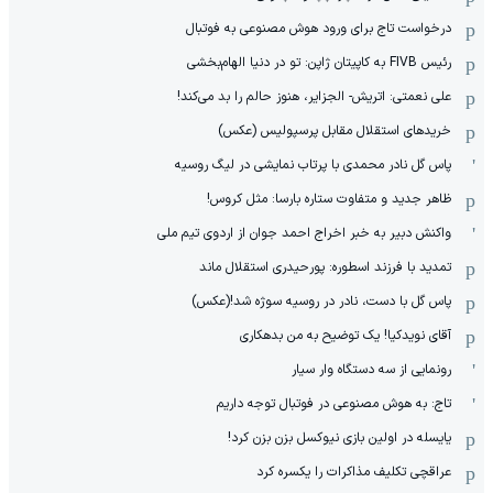
درخواست تاج برای ورود هوش مصنوعی به فوتبال
رئیس FIVB به کاپیتان ژاپن: تو در دنیا الهام‌بخشی
علی نعمتی: اتریش- الجزایر، هنوز حالم را بد می‌کند!
خریدهای استقلال مقابل پرسپولیس (عکس)
پاس گل نادر محمدی با پرتاب نمایشی در لیگ روسیه
ظاهر جدید و متفاوت ستاره بارسا: مثل کروس!
واکنش دبیر به خبر اخراج احمد جوان از اردوی تیم ملی
تمدید با فرزند اسطوره: پورحیدری استقلال ماند
پاس گل با دست، نادر در روسیه سوژه شد!(عکس)
آقای نویدکیا! یک توضیح به من بدهکاری
رونمایی از سه دستگاه وار سیار
تاج: به هوش مصنوعی در فوتبال توجه داریم
یایسله در اولین بازی نیوکسل بزن بزن کرد!
عراقچی تکلیف مذاکرات را یکسره کرد