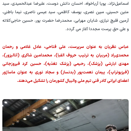
اسماعیل‌نژاد، پویا آریاخواه، احسان دانش دوست، علیرضا عبدالحمیدی، سید
متین حسینی، مبین نصری، یوسف کاظمی، سید عیسی ناصری، نیما باطنی،
آرمین قلیچ نیازی، شایان مهرابی، محمدرضا حضرت پور، حسین حاجی‌کلاته
و علی حق پرست مجددا آغاز می گردد.
عباس نظریان به عنوان سرپرست، علی فتاحی، عادل غلامی و رحمان
محمدی‌راد (مربیان به ترتیب حروف الفبا)، محمدامین شاکری (آنالیزور)،
مهدی ابارشی (پزشک)، رحیمی (پزشک تغذیه)، حسین کرد فیروزجانی
(فیزیوتراپ)، پیمان نعمت‌پور (بدنساز) و سجاد نوری به عنوان ماساژور
اعضای ایرانی کادر فنی تیم ملی والیبال کشورمان را تشکیل می‌دهند.