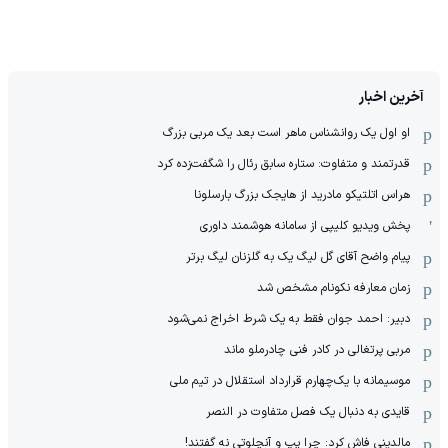
آخرین اخبار
او اول یک روانشناس ماهر است بعد یک مربی بزرگ
قدرتمند و متفاوت: ستاره سابق رئال را شگفت‌زده کرد
هراس اتلتیکو مادرید از هایجک بزرگ بارسلونا
پخش ویدیو کلیپی از سامانه هوشمند داوری
پیام واضح آقای گل لیگ یک به گلزنان لیگ برتر
زمان معارفه نکونام مشخص شد
دبیر: احمد جوان فقط به یک شرط اخراج نمی‌شود
مربی پرتغالی در کادر فنی چادرملو ماند
موسیمانه با یک‌چهارم قرارداد استقلال در تیم ملی
قایدی به دنبال یک فصل متفاوت در النصر
مالدینی فاش کرد: چرا پپ و آنچلوتی نه گفتند!