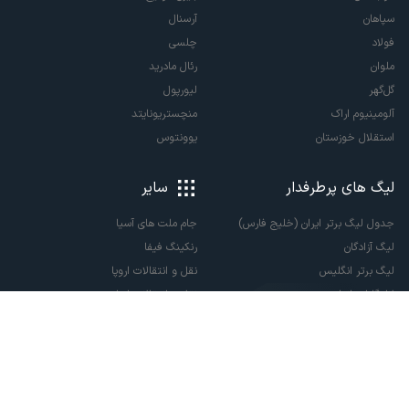
سپاهان
آرسنال
فولاد
چلسی
ملوان
رئال مادرید
گل‌گهر
لیورپول
آلومینیوم اراک
منچستریونایتد
استقلال خوزستان
یوونتوس
لیگ های پرطرفدار
سایر
جدول لیگ برتر ایران (خلیج فارس)
جام ملت های آسیا
لیگ آزادگان
رنکینگ فیفا
لیگ برتر انگلیس
نقل و انتقالات اروپا
لالیگا اسپانیا
نقل و انتقالات ایران
سری آ ایتالیا
پاری سن ژرمن
لیگ قهرمانان اروپا
لیگ نخبگان آسیا
لیگ قهرمانان آسیا دو