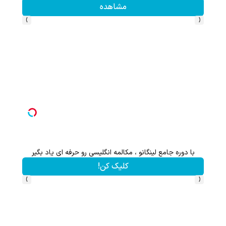
مشاهده
›
‹
با دوره جامع لینگانو ، مکالمه انگلیسی رو حرفه ای یاد بگیر
از آیفون 17 تا پلی استیشن 5 🎮😍📱 | گردونه بچرخون جای
کلیک کن!
›
‹