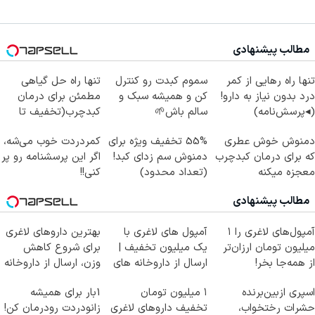
مطالب پیشنهادی
تنها راه رهایی از کمر
سموم کبدت رو کنترل
تنها راه حل گیاهی
درد بدون نیاز به دارو!
کن و همیشه سبک و
مطمئن برای درمان
(◂پرسش‌نامه)
سالم باش🌱
کبدچرب(تخفیف تا
امشب)
دمنوش خوش عطری
55% تخفیف ویژه برای
کمردردت خوب می‌شه،
که برای درمان کبدچرب
دمنوش سم زدای کبد!
اگر این پرسشنامه رو پر
معجزه میکنه
(تعداد محدود)
کنی!!
مطالب پیشنهادی
آمپول‌های لاغری را ۱
آمپول های لاغری با
بهترین داروهای لاغری
میلیون تومان ارزان‌تر
یک میلیون تخفیف |
برای شروع کاهش
از همه‌جا بخر!
ارسال از داروخانه های
وزن، ارسال از داروخانه
معتبر
های نزدیکت!
اسپری ازبین‌برنده
۱ میلیون تومان
1بار برای همیشه
حشرات رختخواب،
تخفیف داروهای لاغری
زانودردت رودرمان کن!