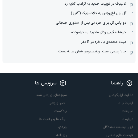
قالیباف در توییت جدید به ترامپ کنایه زد
گل اول لخ‌پوزنان به کلاکسویک (آگنرو)
دو پاس گل برای حردانی پس از استوری جنجالی
خوشامدگویی رئال مادرید به دیامونده
میلاد محمدی بالاخره در 11 نفر
حالا رسمی است: وینیسیوس شش ساله بست
راهنما
سرویس ها
دانلود اپلیکیشن
سوژه‌های ورزشی شما
ارتباط با ما
اخبار ورزشی
تبلیغات
پادکست
درباره ما
لیگ ها و رقابت ها
ابزار توسعه دهندگان
ویدئو
فرصت های شغلی
روزنامه