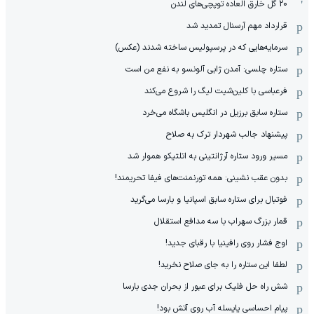
20 گل خارق العاده توپچی‌های لندن
قرارداد مهم آرسنال تمدید شد
سرمایه‌هایی که در پرسپولیس ساخته شدند (عکس)
ستاره چلسی: آمدن ژابی آلونسو به نفع من است
فرعباسی با کلین‌شیت لیگ را شروع می‌کند
ستاره سابق برزیل در انگلیس باشگاه می‌خرد
پیشنهاد جالب شهردار ترک به صلاح
مسیر ورود ستاره آرژانتینی به اتلتیکو هموار شد
بدون عقب نشینی: همه تورنمنت‌های فیفا تحریمند!
فوتبال برای ستاره سابق اسپانیا و بارسا می‌گرید
قمار بزرگ سهراب با سه مدافع استقلال
اوج فشار روی رافینیا با رقبای جدید!
لطفا این ستاره را به جای صلاح نخرید!
شش راه حل فلیک برای عبور از بحران جدی بارسا
پیام احساسی یایسله آب روی آتش بود!