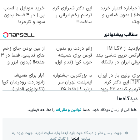
انقلاب
۱ میلیارد اعتبار خرید
این دکتر شیرازی کرم
خرید موبایل با اسنپ
طلا | بدون ضامن و
ترمیم زخم ایرانی را
پی | در ۴ قسط بدون
چک
ساخت!!!
سود و کارمزد!
مطالب پیشنهادی
بازدید از IM LS7
زانو دردت رو بدون
از بین بردن جای زخم
لوکس ترین شاسی بلند
قرص برای همیشه
های قدیمی، فقط در 3
برقی ایران در باشگاه
خوب کن! (قدم اول،
هفته!! (بدون لیزر و
انقلاب
پرسش‌نامه)
جراحی)
برای اولین بار در ایران
به بزرگترین جشنواره
1بار برای همیشه
🇮🇷 این دکتر کرم
ایمپلنت تهران سر
زانودردت رودرمان کن!
ترمیم کننده 23 روزه
بزنید ! | فقط ۲۵
(تکنولوژی آلمان)
ساخت!
میلیون !
◂پرسشنامه▸
دیدگاه‌ها
لطفا قبل از ارسال دیدگاه خود، حتما
قوانین و مقررات
را مطالعه فرمایید.
جهت ارسال نظر و دیدگاه خود باید ابتدا وارد سایت شوید. جهت ورود به
سایت
اینجا
را کلیک کنید