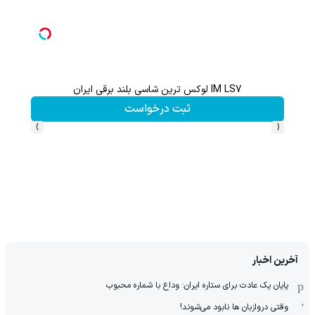
IM LS7 لوکس ترین شاسی بلند برقی ایران
گردونه شانس بدون 
ثبت درخواست
›
‹
آخرین اخبار
پایان یک عادت برای ستاره ایران: وداع با شماره محبوب
وقتی دروازبان ها نابود می‌شوند!