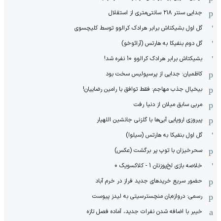
جدایی سنتر ۲۱۸ سانتی‌متری از استقلال
گل اول بشیکتاش برابر هرادک کرالوو توسط کلیچسوی
گل دوم بنفیکا به هارتس (آرائوخو)
بشیکتاش برابر هرادک کرالوو 10 نفره شد!
کاظمیان: جدایی از پرسپولیس سخت بود
بیخیال جذب مهاجم: فقط توافق با رامین رضاییان!
مربی سابق میلان از دنیا رفت
پیروزی اروپایی آبی‌ها با گلزنی جانشین اللهیار
گل اول بنفیکا به هارتس (سیلوا)
سحرخیزان با توپ پر برگشت (عکس)
خلاصه بازی لخ‌پوزنان 1 - کلاکسویک 0
حضور سریع خریدهای جدید فراز در خرم آباد
رسمی: دروازه‌بان منچسترسیتی به لیدز پیوست
خیبر با اضافه شدن نفرات جدید، آماده فصل تازه