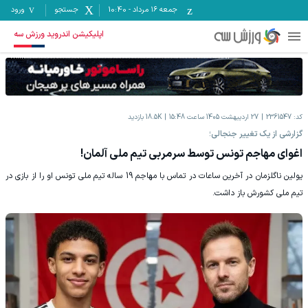
جمعه ۱۶ مرداد
-
10:40
جستجو
ورود
اپلیکیشن اندروید ورزش سه
کد:
2361547
27 اردیبهشت 1405 ساعت 15:48
18.5K
بازدید
گزارشی از یک تغییر جنجالی؛
اغوای مهاجم تونس توسط سرمربی تیم ملی آلمان!
یولین ناگلزمان در آخرین ساعات در تماس با مهاجم 19 ساله تیم ملی تونس او را از بازی در
تیم ملی کشورش باز داشت.