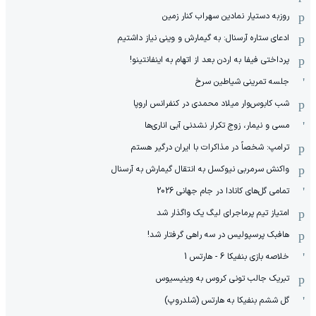
روزبه دستیار نمادین سهراب کنار زمین
ادعای ستاره آرسنال: به گیمارش و وینی نیاز داشتیم
پرداختی فیفا به اردن بعد از اتهام به اینفانتینو!
جلسه تمرینی شیاطین سرخ
شب کابوس‌وار میلاد محمدی در کنفرانس اروپا
مسی و نیمار، زوج تکرار نشدنی آبی اناری‌ها
ترامپ: شخصاً در مذاکرات با ایران درگیر هستم
واکنش سرمربی نیوکسل به انتقال گیمارش به آرسنال
تمامی گل‌های کانادا در جام جهانی 2026
امتیاز تیم پرماجرای لیگ یک واگذار شد
هافبک پرسپولیس در سه راهی گرفتار شد!
خلاصه بازی بنفیکا 6 - هارتس 1
تبریک جالب تونی کروس به وینیسیوس
گل ششم بنفیکا به هارتس (شلدروپ)