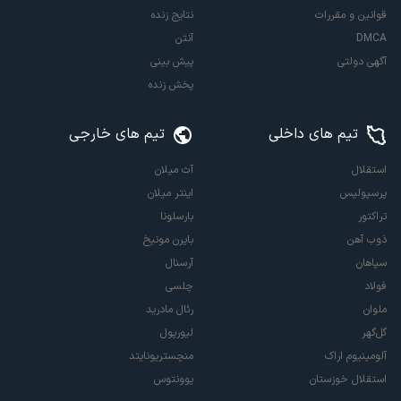
قوانین و مقررات
نتایج زنده
DMCA
آنتن
آگهی دولتی
پیش بینی
پخش زنده
تیم های داخلی
تیم های خارجی
استقلال
آث میلان
پرسپولیس
اینتر میلان
تراکتور
بارسلونا
ذوب آهن
بایرن مونیخ
سپاهان
آرسنال
فولاد
چلسی
ملوان
رئال مادرید
گل‌گهر
لیورپول
آلومینیوم اراک
منچستریونایتد
استقلال خوزستان
یوونتوس