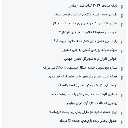
لیگ ملت‌ها ٢٠٢۶ کتاب شد! (عکس)
طلا در مسیر ثبت بالاترین افزایش قیمت هفته
آخرین شانس یک بازیکن برای جلب اعتماد پیاتزا
ضربه سر ممنوع؛انقلاب در قوانین فوتبال؟
بارسا این فصل برای فتح همه جام‌ها می‌جنگد!
شوک شبانه پورعلی گنجی به علی منصور!
خولین آلوارز و 5 سوپرگل کلاس جهانی!
ستاره یوونتوس چشم انتظار پیشنهاد از باشگاهی بزرگ
هدف اصلی بایرن مشخص شد: فقط لیگ قهرمانان
نوستالژی، گل شوچنکو به رم (2003/2004)
خولین آلوارز مقصد بعدی‌اش را به سیمئونه گفت
بهترین لحظات ستاره آرژانتینی بولونیا
ابراز خشم شدید هواداران رئال زیر پست دیومانده!
جدول پخش زنده بازی‌های جمعه 16 مرداد