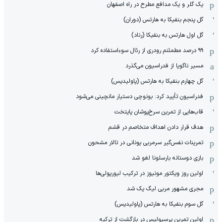
یک گلر و یک مدافع مطرح در راه اصفهان
گل پنجم بنفیکا به هارتس (دوران)
گل اول هارتس به بنفیکا (رناد)
۹۹ درصد مطمئنم رودری از رئال سوءاستفاده کرد
مسیر ناگویا از فدراسیون می‌گذرد
گل چهارم بنفیکا به هارتس (پاولیدیس)
فدراسیون تأیید کرد: بونوچی دستیار مانچینی می‌شود
قاب‌هایی از تمرین سرخ‌پوشان پایتخت
هدف قرار دادن اهداف متخاصم در قشم
‏تمرینات نفس‌گیر سرمربی یونانی در تالار مشحون
بازی دوستانه بارسلونا لغو شد
اولین روز ویکتور مونیوز در ترکیب لیورپولی‌ها
مجری مشهور مربی لیگ یک شد
گل سوم بنفیکا به هارتس (پاولیدیس)
اولین تمرین پرسپولیس در بازگشت از ترکیه