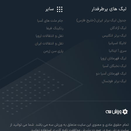
لیگ های پرطرفدار
سایر
جدول لیگ برتر ایران (خلیج فارس)
جام ملت های آسیا
لیگ آزادگان
رنکینگ فیفا
لیگ برتر انگلیس
نقل و انتقالات اروپا
لالیگا اسپانیا
نقل و انتقالات ایران
سری آ ایتالیا
پاری سن ژرمن
لیگ قهرمانان اروپا
لیگ نخبگان آسیا
لیگ قهرمانان آسیا دو
لیگ برتر فوتسال
تمام حقوق مادی و معنوی این سایت متعلق به ورزش سه می باشد. شما می توانید از
سایت ورزش سه در صورت پذیرش موافقت نامه کاربری استفاده نمایید.