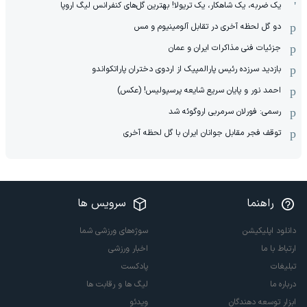
یک ضربه، یک شاهکار، یک تریولا! بهترین گل‌های کنفرانس لیگ اروپا
دو گل لحظه آخری در تقابل آلومینیوم و مس
جزئیات فنی مذاکرات ایران و عمان
بازدید سرزده رئیس پارالمپیک از اردوی دختران پاراتکواندو
احمد نور و پایان سریع شایعه پرسپولیس! (عکس)
رسمی: فورلان سرمربی اروگوئه شد
توقف فجر مقابل جوانان ایران با گل لحظه آخری
راهنما
سرویس ها
دانلود اپلیکیشن
سوژه‌های ورزشی شما
ارتباط با ما
اخبار ورزشی
تبلیغات
پادکست
درباره ما
لیگ ها و رقابت ها
ابزار توسعه دهندگان
ویدئو