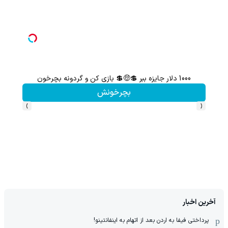
1000 دلار جایزه ببر 💲🤑💲 بازی کن و گردونه بچرخون
هنوز 50 تتر رو دریافت نکردی؟ | رایگان ثبت نام کن و رایگان شروع کن!
بچرخونش
›
‹
آخرین اخبار
پرداختی فیفا به اردن بعد از اتهام به اینفانتینو!