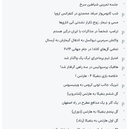
جلسه تمرینی شیاطین سرخ
شب کابوس‌وار میلاد محمدی در کنفرانس اروپا
مسی و نیمار، زوج تکرار نشدنی آبی اناری‌ها
ترامپ: شخصاً در مذاکرات با ایران درگیر هستم
واکنش سرمربی نیوکسل به انتقال گیمارش به آرسنال
تمامی گل‌های کانادا در جام جهانی 2026
امتیاز تیم پرماجرای لیگ یک واگذار شد
هافبک پرسپولیس در سه راهی گرفتار شد!
خلاصه بازی بنفیکا 6 - هارتس 1
تبریک جالب تونی کروس به وینیسیوس
گل ششم بنفیکا به هارتس (شلدروپ)
یک گلر و یک مدافع مطرح در راه اصفهان
گل پنجم بنفیکا به هارتس (دوران)
گل اول هارتس به بنفیکا (رناد)