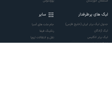
استقلال خوزستان
یوونتوس
لیگ های پرطرفدار
سایر
جدول لیگ برتر ایران (خلیج فارس)
جام ملت های آسیا
لیگ آزادگان
رنکینگ فیفا
لیگ برتر انگلیس
نقل و انتقالات اروپا
لالیگا اسپانیا
نقل و انتقالات ایران
سری آ ایتالیا
پاری سن ژرمن
لیگ قهرمانان اروپا
لیگ نخبگان آسیا
لیگ قهرمانان آسیا دو
لیگ برتر فوتسال