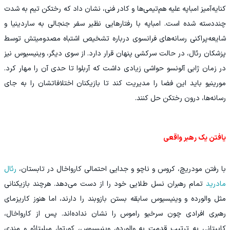
کنایه‌آمیز امباپه علیه هم‌تیمی‌ها و کادر فنی، نشان داد که رختکن تیم به شدت
چنددسته شده است. امباپه با رفتارهایی نظیر سفر جنجالی به ساردینیا و
شایعه‌پراکنی رسانه‌های فرانسوی درباره تشخیص اشتباه مصدومیتش توسط
پزشکان رئال، در حالت سرکشی پنهان قرار دارد. از سوی دیگر، وینیسیوس نیز
در زمان ژابی آلونسو حواشی زیادی داشت که آربلوا تا حدی آن را مهار کرد.
مورینیو باید این فضا را مدیریت کند تا بازیکنان اختلافاتشان را به جای
رسانه‌ها، درون رختکن حل کنند.
یافتن یک رهبر واقعی
با رفتن مودریچ، کروس و ناچو و جدایی احتمالی کارواخال در تابستان،
رئال
مادرید
تمام رهبران نسل طلایی خود را از دست می‌دهد. هرچند بازیکنانی
مثل والورده و وینیسیوس سابقه بستن بازوبند را دارند، اما هنوز کاریزمای
رهبری افرادی چون سرخیو راموس را نشان نداده‌اند. پس از کارواخال،
کاپیتانی به ترتیب قدمت به والورده، وینیسیوس، کورتوا، میلیتائو و مندی