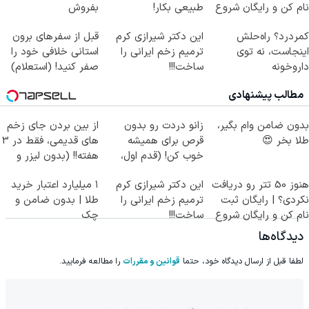
نام کن و رایگان شروع
طبیعی بکار!
بفروش
کن!
کمردرد؟ راه‌حلش
این دکتر شیرازی کرم
قبل از سفرهای برون
اینجاست، نه توی
ترمیم زخم ایرانی را
استانی خلافی خود را
داروخونه
ساخت!!!
صفر کنید! (استعلام)
مطالب پیشنهادی
بدون ضامن وام بگیر،
زانو دردت رو بدون
از بین بردن جای زخم
طلا بخر 😍
قرص برای همیشه
های قدیمی، فقط در 3
خوب کن! (قدم اول،
هفته!! (بدون لیزر و
پرسش‌نامه)
جراحی)
هنوز 50 تتر رو دریافت
این دکتر شیرازی کرم
۱ میلیارد اعتبار خرید
نکردی؟ | رایگان ثبت
ترمیم زخم ایرانی را
طلا | بدون ضامن و
نام کن و رایگان شروع
ساخت!!!
چک
کن!
دیدگاه‌ها
لطفا قبل از ارسال دیدگاه خود، حتما
قوانین و مقررات
را مطالعه فرمایید.