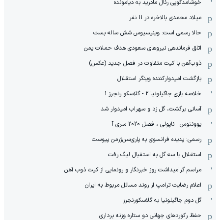
خوشامدگویی رئال مادرید به دیامونده
میلاد محمدی بالاخره در 11 نفر
حالا رسمی است: وینیسیوس شش ساله بست
اتاق فرماندهی نیروهای سعودی هدف حملات یمن
ذوب‌آهن با کیت متفاوت در فصل جدید (عکس)
بازگشت امیدوارکننده وینگر استقلال
خلاصه بازی جاگیلونیا 2 - گلاسکو رنجرز 1
آسانی برگشت، گل زد و سهراب امیدوار شد
یوونتوس - ناپولی ، فصل 2020 سری آ
رسمی: پدیده فرانسوی به پاری‌سن‌ژرمن پیوست
استقلال با سه گل به استقبال لیگ رفت
مراسم گرامیداشت روز خبرنگار و رونمایی از کیت ذوب آهن
اعلام رضایت ترامپ از روند مسائل مربوط به ایران
گل دوم جاگیلونیا به گلاسکورنجرز
حفظ رکوردهای جهانی دو ستاره وزنه برداری