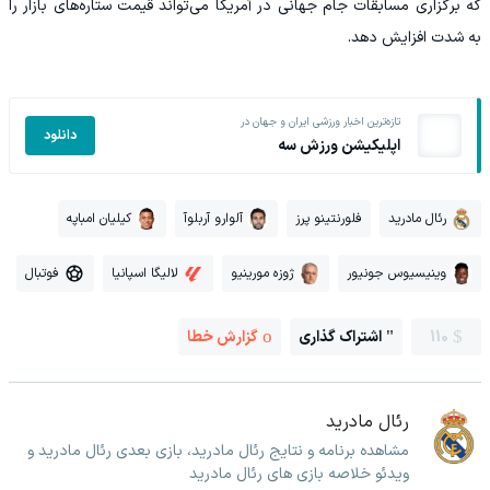
که برگزاری مسابقات جام جهانی در آمریکا می‌تواند قیمت ستاره‌های بازار را
به شدت افزایش دهد.
تازه‌ترین اخبار ورزشی ایران و جهان در
دانلود
اپلیکیشن ورزش سه
رئال مادرید
فلورنتینو پرز
آلوارو آربلوآ
کیلیان امباپه
وینیسیوس جونیور
ژوزه مورینیو
لالیگا اسپانیا
فوتبال
110
اشتراک گذاری
گزارش خطا
رئال مادرید
مشاهده برنامه و نتایج رئال مادرید، بازی بعدی رئال مادرید و
ویدئو خلاصه بازی های رئال مادرید