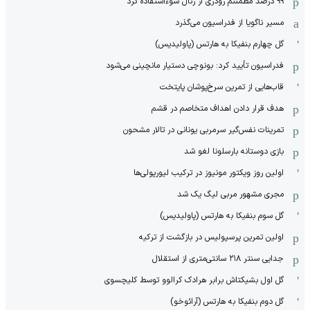
۹۹ درصد مطمئنم رودری از رئال سوءاستفاده کرد
مسیر ناگویا از فدراسیون می‌گذرد
گل چهارم بنفیکا به هارتس (پاولیدیس)
فدراسیون تأیید کرد: بونوچی دستیار مانچینی می‌شود
قاب‌هایی از تمرین سرخ‌پوشان پایتخت
هدف قرار دادن اهداف متخاصم در قشم
‏تمرینات نفس‌گیر سرمربی یونانی در تالار مشحون
بازی دوستانه بارسلونا لغو شد
اولین روز ویکتور مونیوز در ترکیب لیورپولی‌ها
مجری مشهور مربی لیگ یک شد
گل سوم بنفیکا به هارتس (پاولیدیس)
اولین تمرین پرسپولیس در بازگشت از ترکیه
جدایی سنتر ۲۱۸ سانتی‌متری از استقلال
گل اول بشیکتاش برابر هرادک کرالوو توسط کلیچسوی
گل دوم بنفیکا به هارتس (آرائوخو)