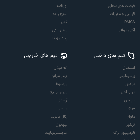
فرصت های شغلی
روزنامه
قوانین و مقررات
نتایج زنده
DMCA
آنتن
آگهی دولتی
پیش بینی
پخش زنده
تیم های داخلی
تیم های خارجی
استقلال
آث میلان
پرسپولیس
اینتر میلان
تراکتور
بارسلونا
ذوب آهن
بایرن مونیخ
سپاهان
آرسنال
فولاد
چلسی
ملوان
رئال مادرید
گل‌گهر
لیورپول
آلومینیوم اراک
منچستریونایتد