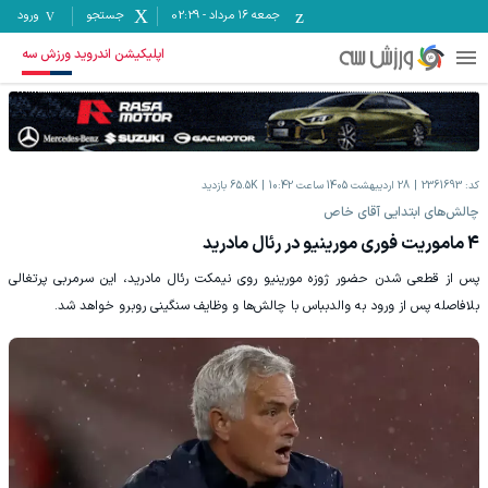
جمعه ۱۶ مرداد
-
02:29
جستجو
ورود
اپلیکیشن اندروید ورزش سه
کد:
2361693
28 اردیبهشت 1405 ساعت 10:42
65.5K
بازدید
چالش‌های ابتدایی آقای خاص
4 ماموریت فوری مورینیو در رئال مادرید
پس از قطعی شدن حضور ژوزه مورینیو روی نیمکت رئال مادرید، این سرمربی پرتغالی
بلافاصله پس از ورود به والدبباس با چالش‌ها و وظایف سنگینی روبرو خواهد شد.