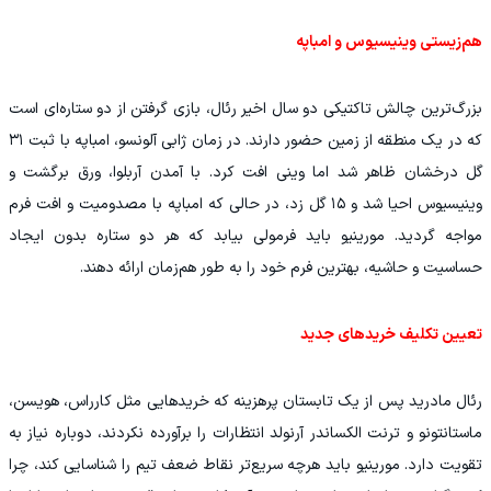
هم‌زیستی وینیسیوس و امباپه
بزرگ‌ترین چالش تاکتیکی دو سال اخیر رئال، بازی گرفتن از دو ستاره‌ای است
که در یک منطقه از زمین حضور دارند. در زمان ژابی آلونسو، امباپه با ثبت ۳۱
گل درخشان ظاهر شد اما وینی افت کرد. با آمدن آربلوا، ورق برگشت و
وینیسیوس احیا شد و ۱۵ گل زد، در حالی که امباپه با مصدومیت و افت فرم
مواجه گردید. مورینیو باید فرمولی بیابد که هر دو ستاره بدون ایجاد
حساسیت و حاشیه، بهترین فرم خود را به طور هم‌زمان ارائه دهند.
تعیین تکلیف خریدهای جدید
رئال مادرید پس از یک تابستان پرهزینه که خریدهایی مثل کارراس، هویسن،
ماستانتونو و ترنت الکساندر آرنولد انتظارات را برآورده نکردند، دوباره نیاز به
تقویت دارد. مورینیو باید هرچه سریع‌تر نقاط ضعف تیم را شناسایی کند، چرا