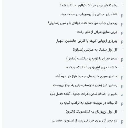
بشیکتاش برابر هرادک کرالوو 10 نفره شد!
کاظمیان: جدایی از پرسپولیس سخت بود
بیخیال جذب مهاجم: فقط توافق با رامین رضاییان!
مربی سابق میلان از دنیا رفت
پیروزی اروپایی آبی‌ها با گلزنی جانشین اللهیار
گل اول بنفیکا به هارتس (سیلوا)
سحرخیزان با توپ پر برگشت (عکس)
خلاصه بازی لخ‌پوزنان 1 - کلاکسویک 0
حضور سریع خریدهای جدید فراز در خرم آباد
رسمی: دروازه‌بان منچسترسیتی به لیدز پیوست
خیبر با اضافه شدن نفرات جدید، آماده فصل تازه
قالیباف در توییت جدید به ترامپ کنایه زد
گل اول لخ‌پوزنان به کلاکسویک (آگنرو)
دو پاس گل برای حردانی پس از استوری جنجالی