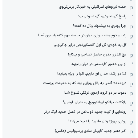
حمله نیروهای اسرائیلی به خبرنگار پرس‌تی‌وی
پاسخ گل‌به‌خودی، گل‌به‌خودی بود!
چرا رودری به پیشنهاد رئال نه گفت؟
رئیس دوچرخه سواری ایران در جلسه مهم کنفدراسیون آسیا
گل به خودی؛ گل اول گلاسکورنجرز برابر جاگیلونیا
مچ اندازی بدون حاصل نساجی و پیکان!
اولین حضور کارتساس در میان زنبورها
کلا دو‌ رشته مدال آور داریم، آنها را ویژه ببینید!
دیومانده: آمدن به رئال رویایی بود که به حقیقت پیوست
دعوت در دو گروه: اردوی فرنگی شلوغ شد!
بازگشت برانکو ایوانکوویچ به دنیای فوتبال!
رونمایی از کیت جدید ذوب‌آهن در فصل جدید لیگ برتر
رودری پروژه رئال مادرید را نابود می‌کند!
آغاز عصر جدید کاپیتان سابق پرسپولیس (عکس)