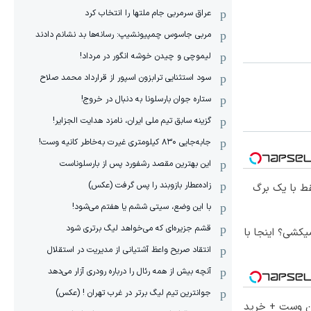
عراق سرمربی جام ملتها را انتخاب کرد
مربی جاسوس چمپیونشیپ: رسانه‌ها بد نشانم دادند
لیموچی و چیدن خوشه انگور در مرداد!
سود استثنایی ترابزون اسپور از قرارداد محمد صلاح
ستاره جوان بارسلونا به دنبال در خروج!
گزینه سابق تیم ملی ایران، نامزد هدایت الجزایر!
جابه‌جایی ۸۳۰ کیلومتری غیرت به‌خاطر کانیه وست!
این بهترین مقصد رشفورد پس از بارسلوناست
زاده‌عطار بازوبند را پس گرفت (عکس)
ط با یک برگ
با این وضع، سیتی ششم یا هفتم می‌شود!
قشم جزیره‌ای که می‌خواهد لیگ برتری شود
کشی؟ اینجا با
انتقاد صریح واعظ آشتیانی از مدیریت در استقلال
آنچه بیش از همه رئال را درباره رودری آزار می‌دهد
جوانترین تیم لیگ برتر در غرب تهران ! (عکس)
تا 60 درصد تخفیف ویژه جین وست + خرید