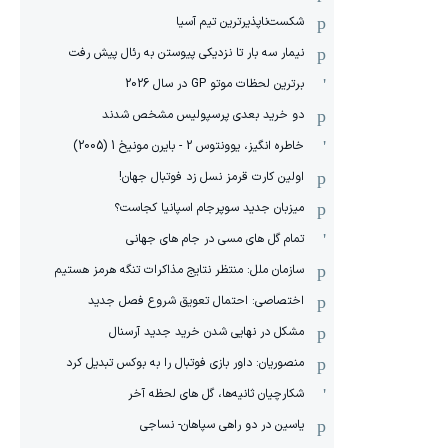
شکست‌ناپذیرترین تیم آسیا
نیمار سه بار تا نزدیکی پیوستن به رئال پیش رفت
برترین لحظات موتو GP در سال 2026
دو خرید بعدی پرسپولیس مشخص شدند
خاطره انگیز، یوونتوس 2 - بایرن مونیخ 1 (2005)
اولین کارت قرمز نسل زد فوتبال جهان!
میزبان جدید سوپرجام اسپانیا کجاست؟
تمام گل های مسی در جام های جهانی
سازمان ملل: منتظر نتایج مذاکرات تنگه هرمز هستیم
اختصاصی: احتمال تعویق شروع فصل جدید
مشکل در نهایی شدن خرید جدید آرسنال
منصوریان: داور بازی فوتبال را به بوکس تبدیل کرد
شکارچیان ثانیه‌ها، گل های لحظه آخر
یاسین در دو راهی سپاهان- نساجی