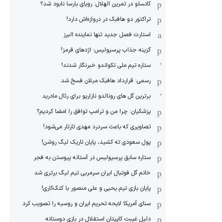
کانسلو در تمرین الهلال: رویای بارسا نابود شد؟
تراکتور دو هافبک در دروازه‌اش دارد!
استارت فصل جدید تنها نماینده البرز
گزینه جذاب پرسپولیس: اژدهای قرمز!
ستاره تیم ملی تکواندو خبرنگار شدند!
رسمی: قرارداد هافبک میلان فسخ شد
برترین گل های رونالدو نازاریو برای رئال مادرید
پزشکیان: چرا من و ترامپ توافق را امضا کردیم؟
تصاویری که باعث سردرد مهدی تارتار می‌شود!
پول سعودی ته کشید، پایان تاریک لیگ روشن!
ستاره سابق پرسپولیس در آستانه پیوستن به فجر
خانم گل فوتبال ایران سرمربی تیم لیگ برتری شد
پایان بازی تیم یحیی و علی منصور با کتک‌کاری!
سنای آمریکا لایحه تحریم ایران و روسیه را تصویب کرد
دلیل غیبت کاپیتان استقلال در بازی دوستانه