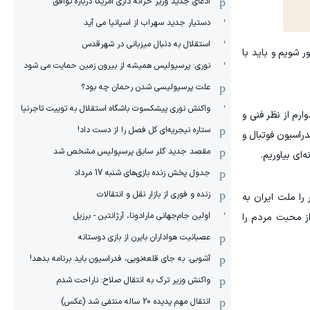
ادعای جدید وزیر خزانه داری آمریکا درباره توافق
دستیار جدید سهراب از اسپانیا می آید
استقلال به دنبال میزبانی در شهرقدس
 شویم و باید با
نوری: پرسپولیس همیشه از بیرون زمین حمایت می شود
علت پرسپولیسی شدن رحمان چه بود؟
واکنش نوری پیشکسوت باشگاه استقلال به توییت تاجرنیا
 این کاروان مزین به نام “میناب ۱۶۸” است و امیدوارم از نظر فنی و
ستاره نیجریه‌ای کل فصل را از دست داد!
دراسیون فوتبال و
مقصد جدید گلر سابق پرسپولیس مشخص شد
‌ای بیاوریم.
جدول پخش زنده بازی‌های شنبه 17 مرداد
زنده و فوری از بازار نقل و انتقالات
را ملت ایران به
اولین جام‌جهانی مارادونا، آرژانتین - برزیل
از محبت مردم را
عصبانیت هواداران بایرن از بازی دوستانه
آشوبی: به جای قلعه‌نویی، فدراسیون باید برنامه بدهد!
واکنش وزیر ترک به انتقال صلاح: ناراحت شدم
انتقال مهم پدیده 20 ساله منتفی شد (عکس)