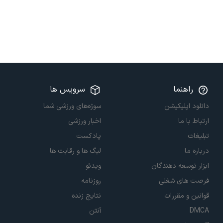
راهنما
سرویس ها
دانلود اپلیکیشن
سوژه‌های ورزشی شما
ارتباط با ما
اخبار ورزشی
تبلیغات
پادکست
درباره ما
لیگ ها و رقابت ها
ابزار توسعه دهندگان
ویدئو
فرصت های شغلی
روزنامه
قوانین و مقررات
نتایج زنده
DMCA
آنتن