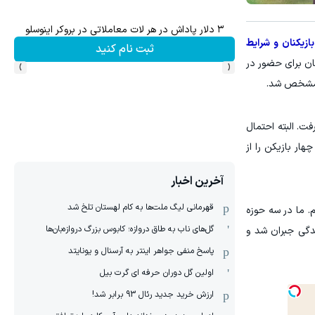
تا 60 درصد تخفیف ویژه جین وست + خرید در4 قسط
م
ازیکنان و شرایط
د
مشاهده و خرید
›
‹
ان برای حضور در
ان مشخص شد.
ت. البته احتمال
هیم شد نام چهار بازیکن را از
آخرین اخبار
قهرمانی لیگ ملت‌ها به کام لهستان تلخ شد
. ما در سه حوزه
گل‌های ناب به طاق دروازه؛ کابوس بزرگ دروازه‌بان‌ها
 اردو حدود ۲۰ تا ۲۵ درصد از این عقب‌ماندگی جبران شد و
پاسخ منفی جواهر اینتر به آرسنال و یونایتد
اولین گل دوران حرفه ای گرت بیل
ارزش خرید جدید رئال 93 برابر شد!