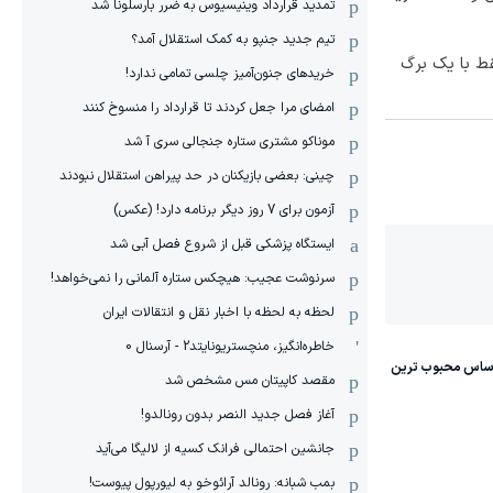
تمدید قرارداد وینیسیوس به ضرر بارسلونا شد
تیم جدید جنپو به کمک استقلال آمد؟
ط با یک برگ
خریدهای جنون‌آمیز چلسی تمامی ندارد!
امضای مرا جعل کردند تا قرارداد را منسوخ کنند
موناکو مشتری ستاره جنجالی سری آ شد
چینی: بعضی بازیکنان در حد پیراهن استقلال نبودند
آزمون برای 7 روز دیگر برنامه دارد! (عکس)
ایستگاه پزشکی قبل از شروع فصل آبی شد
سرنوشت عجیب: هیچکس ستاره آلمانی را نمی‌خواهد!
لحظه به لحظه با اخبار نقل و انتقالات ایران
خاطره‌انگیز، منچستریونایتد2 - آرسنال 0
مقصد کاپیتان مس مشخص شد
آغاز فصل جدید النصر بدون رونالدو!
جانشین احتمالی فرانک کسیه از لالیگا می‌آید
بمب شبانه: رونالد آرائوخو به لیورپول پیوست!