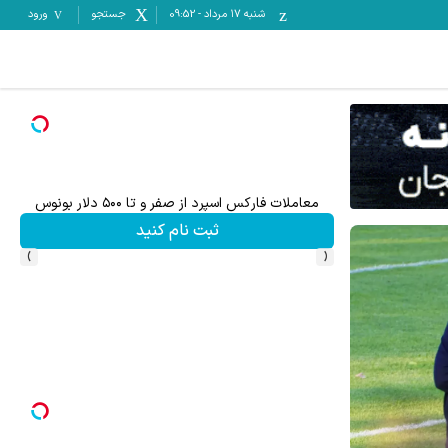
شنبه ۱۷ مرداد
-
09:52
جستجو
ورود
 بونوس
تا %60 تخفیف محصولات جین وست + خرید در 4 قسط
د
مشاهده و خرید
›
‹