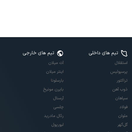
تیم های داخلی
تیم های خارجی
استقلال
آث میلان
پرسپولیس
اینتر میلان
تراکتور
بارسلونا
ذوب آهن
بایرن مونیخ
سپاهان
آرسنال
فولاد
چلسی
ملوان
رئال مادرید
گل‌گهر
لیورپول