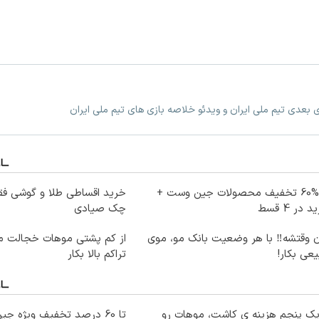
زی بعدی تیم ملی ایران و ویدئو خلاصه بازی های تیم ملی ایران
تا %60 تخفیف محصولات جین وست +
خرید اقساطی طلا و گوشی فق
 در 4 قسط
چک صیادی
ن وقتشه‼️ با هر وضعیت بانک مو، موی
از کم پشتی موهات خجالت می
عی بکار!
تراکم بالا بکار
یک پنجم هزینه ی کاشت، موهات رو