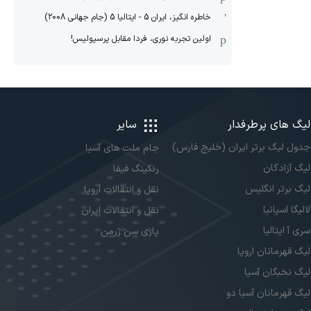
خاطره انگیز، ایران 5 - ایتالیا 5 (جام جهانی 2008)
اولین تجربه نوری، فردا مقابل پرسپولیس!
لیگ های پرطرفدار
سایر
جدول لیگ برتر ایران (خلیج فارس)
جام ملت های آسیا
لیگ آزادگان
رنکینگ فیفا
لیگ برتر انگلیس
نقل و انتقالات اروپا
لالیگا اسپانیا
نقل و انتقالات ایران
سری آ ایتالیا
پاری سن ژرمن
لیگ قهرمانان اروپا
لیگ نخبگان آسیا
لیگ قهرمانان آسیا دو