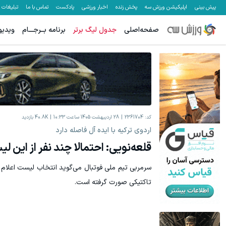
پیش بینی
اپلیکیشن ورزش سه
پخش زنده
اخبار ورزشی
پادکست
تماس با ما
تبلیغات
صفحه‌اصلی
جدول لیگ برتر
برنامه بــرجـــام
ویدیو
کد:
2361704
28 اردیبهشت 1405 ساعت 10:33
40.8K
بازدید
اردوی ترکیه با ایده آل فاصله دارد
قلعه‌نویی: احتمالا چند نفر از این
سرمربی تیم ملی فوتبال می‌گوید انتخاب لیست اعلام ش
تاکتیکی صورت گرفته است.