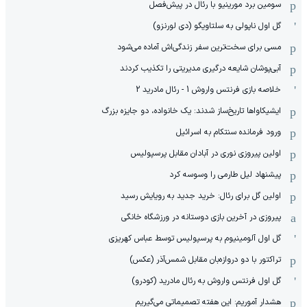
سومین برد مورینیو با رئال در پیش‌فصل
گل اول ناپولی به سلتاویگو (دی لورنزو)
مسی برای سخت‌ترین سفر زندگی‌اش آماده می‌شود
آبی‌پوشان شایعه درگیری مدیریتی را تکذیب کردند
خلاصه بازی فرنتس واروش 1 - رئال مادرید 2
ایشیکاوا‌ها تاریخ‌ساز شدند: یک خانواده، دو جایزه بزرگ
ورود فرمانده سنتکام به اسرائیل
اولین پیروزی نوری در آبادان مقابل پرسپولیس
پیشنهاد لیل طارمی را وسوسه کرد
اولین گل برای رئال: خرید جدید به رویایش رسید
پیروزی در آخرین بازی دوستانه در ورزشگاه خانگی
گل اول آلومینیوم به پرسپولیس توسط عباس کهریزی
تراکتور با دو دروازه‌بان مقابل شمس‌آذر (عکس)
گل اول فرنتس واروش به رئال مادرید (کودرو)
هشدار آموریم: این هفته تصمیماتی می‌گیریم