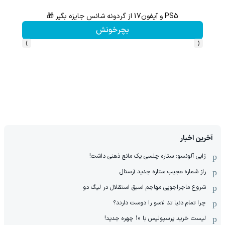
PS5 و آیفون17 از گردونه شانس جایزه بگیر 🎁
از آیفون 17 تا پلی استیشن 5 🎮😍📱 | گردونه بچرخون جای
بچرخونش
›
‹
آخرین اخبار
ژابی آلونسو: ستاره چلسی یک مانع ذهنی داشت!
راز شماره عجیب ستاره جدید آرسنال
شروع ماجراجویی مهاجم اسبق استقلال در لیگ دو
چرا تمام دنیا تد لاسو را دوست دارند؟
لیست خرید پرسپولیس با 10 چهره جدید!