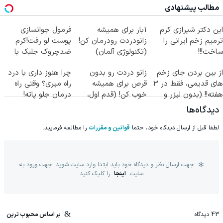
مطالب پیشنهادی
این دکتر شیرازی کرم
1بار برای همیشه
فرمول جوانسازی
ترمیم زخم ایرانی را
زانودردت رودرمان کن!
پوست لو رفت!کرم
ساخت!!!
(تکنولوژی آلمان)
ضدچروک جلبک با
◂پرسشنامه▸
تخفیف
از بین بردن جای زخم
زانو دردت رو بدون
چرا هنوز داری با درد
های قدیمی، فقط در 3
قرص برای همیشه
راه میری؟ وقتی راه
هفته!! (بدون لیزر و
خوب کن! (قدم اول،
درمان جلو پاته!
جراحی)
پرسش‌نامه)
دیدگاه‌ها
لطفا قبل از ارسال دیدگاه خود، حتما
قوانین و مقررات
را مطالعه فرمایید.
جهت ارسال نظر و دیدگاه خود باید ابتدا وارد سایت شوید. جهت ورود به
سایت
اینجا
را کلیک کنید
43
دیدگاه
بر اساس محبوب ترین