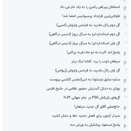
استقلال پیراهن رامین را به یک خارجی داد
طولانی‌ترین قرارداد پرسپولیس امضا شد!
گل دوم رئال مادرید به فرنتس واروش (اسپی)
گل دوم استانداردلیژ به سرکل بروژ (دنیس درگاهی)
گل اول استانداردلیژ به سرکل بروژ (دنیس درگاهی)
پاسخ تند اکرت به دو ماه نفرت پراکنی!
سپاهان ذوب را برد، آماده لیگ برتر
گل اول رئال مادرید به فرنتس واروش (ریواس)
ستاره سابق بارسلونا به لس‌آنجلس گلکسی پیوست
یونان به دنبال گسترش حضور نظامی در خلیج فارس
گل‌های بازیکنان PSG در جام جهانی 2026
حاج‌صفی آقای گل جدید سپاهان!
سردار آزمون برای فصل جدید خط و نشان کشید
پاسخ مسعود پزشکیان به ورزش سه