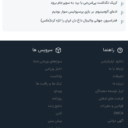
کریک نگذاشت پی‌اس‌جی با برد به سوپرجام برود
ادعای آلومینیوم: بر بازی پرسپولیس سوار بودیم
فدراسیون جهانی والیبال داغ دل ایران را تازه کرد(عکس)
راهنما
سرویس ها
دانلود اپلیکیشن
سوژه‌های ورزشی شما
ارتباط با ما
اخبار ورزشی
تبلیغات
پادکست
درباره ما
لیگ ها و رقابت ها
ابزار توسعه دهندگان
ویدئو
فرصت های شغلی
روزنامه
قوانین و مقررات
نتایج زنده
DMCA
آنتن
آگهی دولتی
پیش بینی