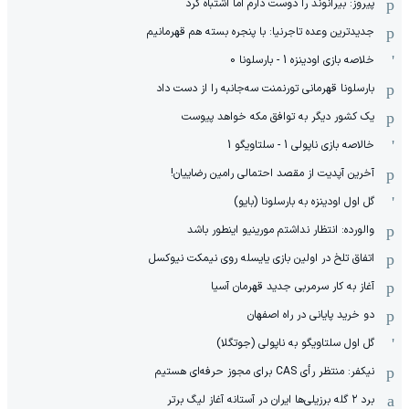
پیروز: بیرانوند را دوست دارم اما اشتباه کرد
جدیدترین وعده تاجرنیا: با پنجره بسته هم قهرمانیم
خلاصه بازی اودینزه 1 - بارسلونا 0
بارسلونا قهرمانی تورنمنت سه‌جانبه را از دست داد
یک کشور دیگر به توافق مکه خواهد پیوست
خالاصه بازی ناپولی 1 - سلتاویگو 1
آخرین آپدیت از مقصد احتمالی رامین رضاییان!
گل اول اودینزه به بارسلونا (بایو)
والورده: انتظار نداشتم مورینیو اینطور باشد
اتفاق تلخ در اولین بازی یایسله روی نیمکت نیوکسل
آغاز به کار سرمربی جدید قهرمان آسیا
دو خرید پایانی در راه اصفهان
گل اول سلتاویگو به ناپولی (جوتگلا)
نیکفر: منتظر رأی CAS برای مجوز حرفه‌ای هستیم
برد ۲ گله برزیلی‌ها ایران در آستانه آغاز لیگ برتر