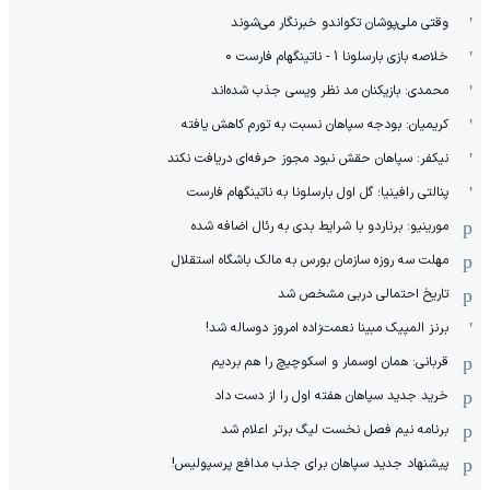
وقتی ملی‌پوشان تکواندو خبرنگار می‌شوند
خلاصه بازی بارسلونا 1 - ناتینگهام فارست 0
محمدی: بازیکنان مد نظر ویسی جذب شده‌اند
کریمیان: بودجه سپاهان نسبت به تورم کاهش یافته
نیکفر: سپاهان حقش نبود مجوز حرفه‌ای دریافت نکند
پنالتی رافینیا؛ گل اول بارسلونا به ناتینگهام فارست
مورینیو: برناردو با شرایط بدی به رئال اضافه شده
مهلت سه روزه سازمان بورس به مالک باشگاه استقلال
تاریخ احتمالی دربی مشخص شد
برنز المپیک مبینا نعمت‌زاده امروز دوساله شد!
قربانی: همان اوسمار و اسکوچیچ را هم بردیم
خرید جدید سپاهان هفته اول را از دست داد
برنامه نیم فصل نخست لیگ برتر اعلام شد
پیشنهاد جدید سپاهان برای جذب مدافع پرسپولیس!