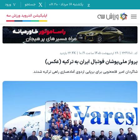
یکشنبه ۱۸ مرداد
-
07:20
جستجو
ورود
اپلیکیشن اندروید ورزش سه
کد:
2361701
28 اردیبهشت 1405 ساعت 10:19
22.4K
بازدید
پرواز ملی‌پوشان فوتبال ایران به ترکیه (عکس)
شاگردان امیر قلعه‌نویی برای برپایی اردوی آماده‌سازی راهی ترکیه شدند.