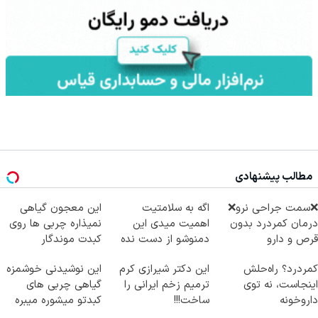
مطالب پیشنهادی
❌سمت جراحی نرو❌
اگه به سلامتیت
این معجون گیاهی
درمان کمردرد بدون
اهمیت میدی این
نمیذاره چربی ها روی
قرص و دارو
دمنوشو از دست نده
کبدت موندگار
بشن55%تخفیف
کمردرد؟ راه‌حلش
این دکتر شیرازی کرم
این نوشیدنی خوشمزه
اینجاست، نه توی
ترمیم زخم ایرانی را
گیاهی چربی های
داروخونه
ساخت!!!
کبدتو میشوره میبره