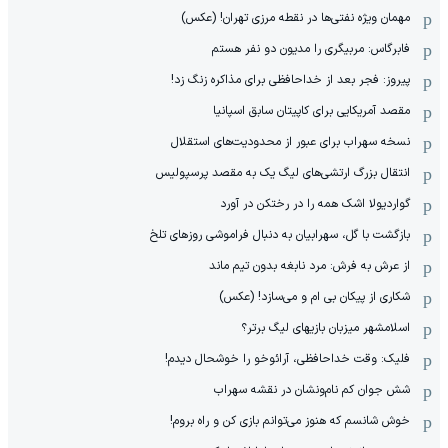
مهمان‌ ویژه نفتی‌ها در نقطه مرزی تهران! (عکس)
فابرگاس: مربیگری را مدیون دو نفر هستم
پیروز: فجر بعد از خداحافظی برای مذاکره زنگ زد!
مقصد آمریکایی برای کاپیتان سابق اسپانیا
نسخه سهراب برای عبور از محدودیت‌های استقلال
انتقال بزرگ ارتشی‌های لیگ یک به مقصد پرسپولیس
گواردیولا اشک همه را در رختکن در آورد
بازگشت با گل، سهرابیان به دنبال فراموشی روزهای تلخ
از عرش به فرش: مرد نابغه‌ بدون تیم ماند
شکاری از پیکان بی ام و می‌سازد! (عکس)
اسلامشهر میزبان بازیهای لیگ برتر؟
فلیک: وقت خداحافظی، آرائوخو را خوشحال دیدم!
شش جوان کم نام‌و‌نشان در نقشه سهراب
خوش شانسم که هنوز می‌توانم بازی کن و راه بروم!