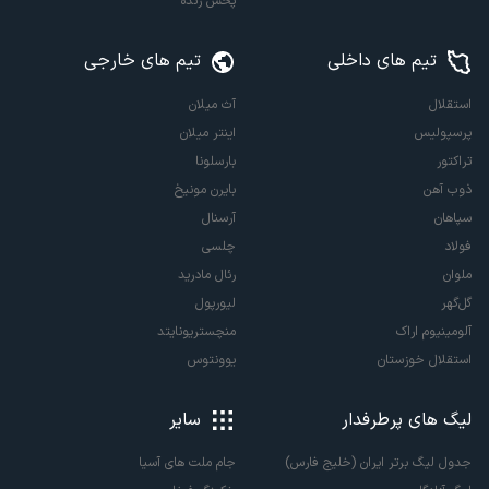
پخش زنده
تیم های داخلی
تیم های خارجی
استقلال
آث میلان
پرسپولیس
اینتر میلان
تراکتور
بارسلونا
ذوب آهن
بایرن مونیخ
سپاهان
آرسنال
فولاد
چلسی
ملوان
رئال مادرید
گل‌گهر
لیورپول
آلومینیوم اراک
منچستریونایتد
استقلال خوزستان
یوونتوس
لیگ های پرطرفدار
سایر
جدول لیگ برتر ایران (خلیج فارس)
جام ملت های آسیا