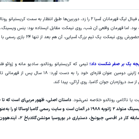
یه گذاری ارزی روی سهام تویوتا - کلیک کن
ترید EURUSD با اسپرد از صفر پیپ
به گزارش "ورزش سه"، وقتی داور در ریاض سوت پایان فینال لیگ قهرمانان آسیا ۲ را زد، دوربین‌ها طبق انتظار به سم
ثبت نام کنید
ثبت نام کن
آلمانی گامبا اوزاکا؛ مربی جوانی که در نخستین فصل حضورش روی نیمکت
ا نتیجه یک بر صفر شکست داد؛
تیمی که کریستیانو رونالدو، سادیو مانه و ژوائو فل
داشت. گل دقیقه ۳۰ دنیز هومت کافی بود تا باشگاه ژاپنی دومین عنوان قاره‌ای خود 
ز سد دروازه‌بان جوان گامبا، روی آراکی، پیدا کند.
ت یا ناکامی رونالدو خلاصه نمی‌شود.
داستان اصلی، ظهور مربی‌ای است که تا چ
بسیاری از هواداران فوتبال آسیا نامی ناشناخته بود. ویسینگ متولد ۲ ژانویه ۱۹۸۸ در آلمان است و سایت رسمی گامبا 
فصل ۲۰۲۶ معرفی کرده است. در رزومه رسمی او، سابقه کار