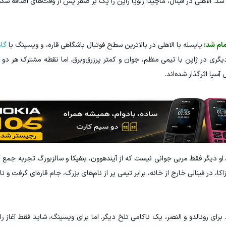
شد. الاهلی در فینال، ماچیدا زلویا ژاپن را یک بر صفر پس از وقت‌های اضافه ش
مام شد:
یایسله با الاهلی در بالاترین سطح فوتبال باشگاهی قاره، و ویسینگ با
گام
، دیگری در ژاپن با تیمی منظم، جوان و کمتر پرزرق‌وبرق. اما نقطه مشترک هر د
سیا اثرگذار شده‌اند.
او دیگر فقط مربی جوانی نیست که از آیندهوون، بنفیکا و سالزبورگ تجربه جمع کر
 در فینالی خارج از خانه، برابر تیمی پر از نام‌های بزرگ، جام قاره‌ای گرفت و ن
برای رونالدو و النصر، یک ناکامی تلخ دیگر. اما برای ویسینگ، شاید فقط آغاز راه