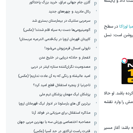
کست داد و یایسله
گلزن جام جهانی عراق، خرید بزرگ پاختاکور
رئال مادرید و چهره‌های جدید
سرمربی سلتیک در بیمارستان بستری شد
با اوزاکا
در سطح
آلومینیومی‌ها دست به سیاه قلم شدند! (عکس)
و روشن است: نسل
کاپیتان قهرمان اروپا در یک‌قدمی الدرعیه عربستان!
ناپولی امسال قرمزپوش می‌شود!
انفجار و حادثه دریایی در خلیج عدن
مصدومیت نگران‌کننده ستاره اینتر در دربی
امید عالیشاه و رنگی که به آن عادت نداریم! (عکس)
تاجرنیا از پنجره استقلال قطع امید کرد؟
ده باشد. او حالا
پزشکان لیگ مهمان پزشکان تیم ملی
امش را وارد نقشه
برترین گل های بارسلونا در ادوار لیگ قهرمانان اروپا
مذاکره استقلال برای میزبانی در فولاد آرنا
مصاحبه اختصاصی ورزش سه با بهترین مربی جهان
 باشد؛ آغاز مسیر
قدرت راست تراکتور در حد آسیا (عکس)