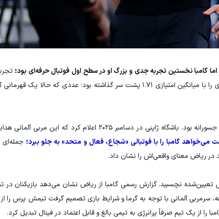
 اما گامبا نخستین تجربه جدی و بزرگ او در سطح اول فوتبال حرفه‌ای بود؛
تجربه
به جام رسید. ، ویسینگ در گامبا تا این مقطع ۲۴ بازی را با میانگین امتیازی ۱.۷۱ پشت سر گذاشته بود؛ عددی که
انتخاب ویسینگ برای گامبا از همان ابتدا یک تصمیم جسورانه بود. باشگاه ژاپنی در دسامبر ۲۰۲۵ اعلا
 می‌خواهد گامبا را با فوتبالی «شجاع، فعال و متحد» به جلو ببرد؛
جمله‌ای ک
د در ریاض معنای واقعی‌اش را نشان داد.
پیش تعیین‌شده نچسبید. گزارش رسمی گامبا از ریاض نشان می‌دهد بازیکنان در ت
قه، سرمربی آلمانی با توجه به گرما و شرایط بازی تصمیم گرفت تیمش پرس را از م
ا را از یک تیم صرفاً پرانرژی به تیمی بالغ و قابل اعتماد در فینال تبدیل کرد.