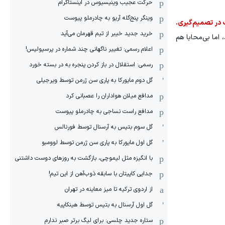
حرکت عجیب وینیسیوس در اینستاگرام
وینگر پنج‌گله آریو به چادرملو پیوست
 در تصمیم‌گیری.
خرید جدید خیبر از تیم قهرمان می‌آید
 اما بی‌محابا هم
اعلام رسمی: تغییر ناگهانی چند شماره در پرسپولیس!
رسمی: استقلال در باز کردن پنجره به در بسته خورد
گل دوم مایورکا به پاری سن ژرمن توسط ویرجیلی
مدافع میلان هواداران را عصبانی کرد
مدافع راست نساجی به چادرملو پیوست
گل سوم بتیس به آرسنال توسط فورنالس
گل اول مایورکا به پاری سن ژرمن توسط لوومبو
با انگیزه مثل لیموچی، بازگشت به روزهای دوست داشتنی
جدایی کاپیتان با سابقه ذوب‌آهن از این تیم!
از اردوی ترکیه تا میز معاینه در تهران
گل اول آرسنال به بتیس توسط هینکاپیه
ستاره جدید چلسی: برای لیگ برتر صبر ندارم