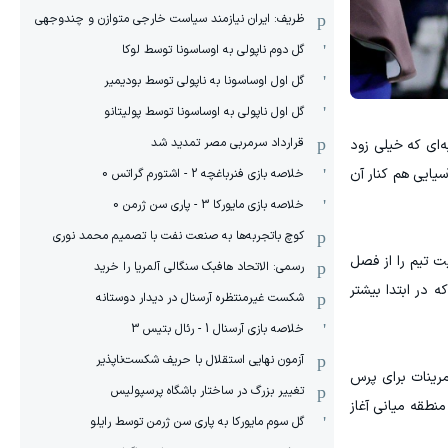
ظریف: ایران نیازمند سیاست خارجی متوازن و چندوجهی
گل دوم ناپولی به اوساسونا توسط لوکا
گل اول اوساسونا به ناپولی توسط بودیمیر
گل اول ناپولی به اوساسونا توسط پولیتانو
قرارداد سرمربی مصر تمدید شد
‌ای که خیلی زود
 حالا یک قهرمانی آسیایی هم کنار آن
خلاصه بازی فنرباغچه 2 - اشتورم گراتس 0
خلاصه بازی مایورکا 3 - پاری سن ژرمن 0
کوچ باتجربه‌ها به صنعت نفت با تصمیم محمد نوری
م کرد که این مربی آلمانی هدایت تیم را از فصل
رسمی: الاتحاد هافبک سنگالی آلمریا را خرید
ه در ابتدا بیشتر
شکست غیرمنتظره آرسنال در دیدار دوستانه
خلاصه بازی آرسنال 1 - رئال بتیس 3
آزمون نهایی استقلال با حریف شکست‌ناپذیر
مرینات برای پرس
تغییر بزرگ در ساختار باشگاه پرسپولیس
نطقه میانی آغاز
گل سوم مایورکا به پاری سن ژرمن توسط رایلو