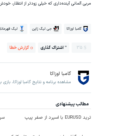
مربی آلمانی آینده‌داری که خیلی زودتر از انتظار، خودش 
گامبا اوزاکا
جی لیگ ژاپن
لیگ قهرمانان
35
اشتراک گذاری
گزارش خطا
گامبا اوزاکا
مشاهده برنامه و نتایج گامبا اوزاکا، بازی ب
مطالب پیشنهادی
ترید EURUSD با اسپرد از صفر پیپ
سرم