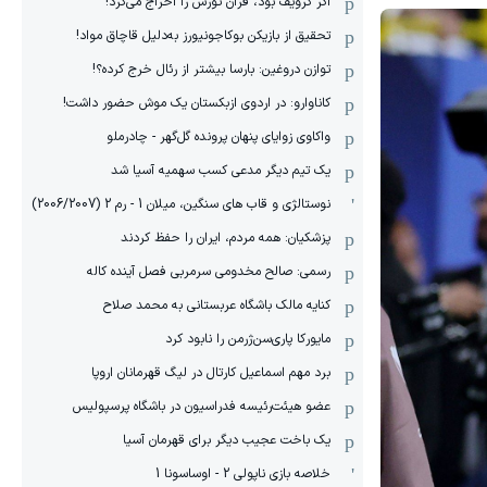
اگر کرویف بود، فران تورس را اخراج می‌کرد!
تحقیق از بازیکن بوکاجونیورز به‌دلیل قاچاق مواد!
توازن دروغین: بارسا بیشتر از رئال خرج کرده؟!
کاناوارو: در اردوی ازبکستان یک موش حضور داشت!
واکاوی زوایای پنهان پرونده گل‌گهر - چادرملو
یک تیم دیگر مدعی کسب سهمیه آسیا شد
نوستالژی و قاب های سنگین، میلان 1 - رم 2 (2006/2007)
پزشکیان: همه مردم، ایران را حفظ کردند
رسمی: صالح مخدومی سرمربی فصل آینده کاله
کنایه مالک باشگاه عربستانی به محمد صلاح
مایورکا پاری‌سن‌ژرمن را نابود کرد
برد مهم اسماعیل کارتال در لیگ قهرمانان اروپا
عضو هیئت‌رئیسه فدراسیون در باشگاه پرسپولیس
یک باخت عجیب دیگر برای قهرمان آسیا
خلاصه بازی ناپولی 2 - اوساسونا 1