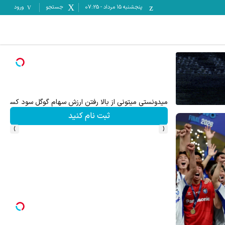
پنجشنبه ۱۵ مرداد
-
07:25
جستجو
ورود
ترید XAUUSD با اسپرد از صفر پیپ
ید
ثبت نام کنید
›
‹