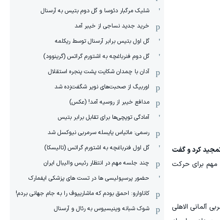
شلیک مرگبار دئوسا و گل دوم بتیس به آرسنال
خرید جدید نساجی از خیبر آمد
گل اول بتیس برابر آرسنال توسط ریکلمه
گل دوم فنرباغچه به اشتورم گراتس (گرینوود)
آدان با چمدان شکایت پشت پنجره استقلال
اوربیگ از صحبت‌های نویر شگفت‌زده شد
مدافع خیبر از روسیه آمد! (عکس)
آمادگی توپچی‌ها برای تقابل برابر بتیس
رسمی: ماتیاس یایسله سرمربی نیوکسل شد
گل اول فنرباغچه به اشتورم گراتس (تالیسکا)
مجید کرد و گفت
چند جلسه مهم در انتظار رئیس والیبال ایران
ی مهم برای حرکت
حضور پرسپولیسی ها در تست های پزشکی ایفمارک
کاناوارو: احمق بودم که ماشاریپوف را به جام جهانی بردم!
ی آلمانی الاهلی
شوک شبانه وینیسیوس به رئال و آرسنال