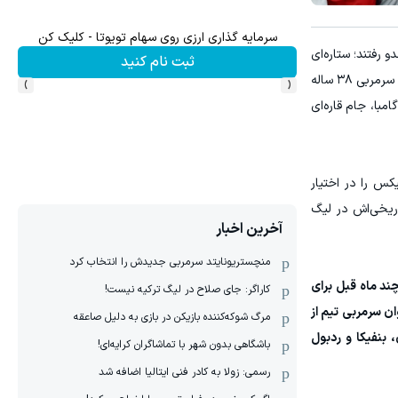
۳ دلار پاداش در هر لات معاملاتی در بروکر اینوسلو
ت کریستیانو رونالدو رفتند؛ ستاره‌ای
ید
ثبت نام کنید
›
‹
که یک بار دیگر در پیراهن النصر از لمس جام بازمانده بود. اما قهرمان واقعی آن شب، روی نیمکت مقابل ایستاده بود: ینس ویسینگ، سرمربی ۳۸ ساله
 یک تیم بزرگ آسیایی، آن هم بعد از تنها ۲۴ بازی رسمی با گامبا، جام قاره‌ای
یکس را در اختیار
را به دست آورد؛ ۱۸ سال پس از قهرمانی تاریخی‌اش در لیگ
آخرین اخبار
منچستریونایتد سرمربی جدیدش را انتخاب کرد
ند ماه قبل برای
کاراگر: جای صلاح در لیگ ترکیه نیست!
اوساکا او را به‌عنوان سرمربی تیم از
مرگ شوکه‌کننده بازیکن در بازی به دلیل صاعقه
 در اف‌سی جیونبخ، دستیاری در بوروسیا مونشن‌گلادباخ ۲، آیندهوون، بنفیکا و ردبول
باشگاهی بدون شهر با تماشاگران کرایه‌ای!
رسمی: زولا به کادر فنی ایتالیا اضافه شد