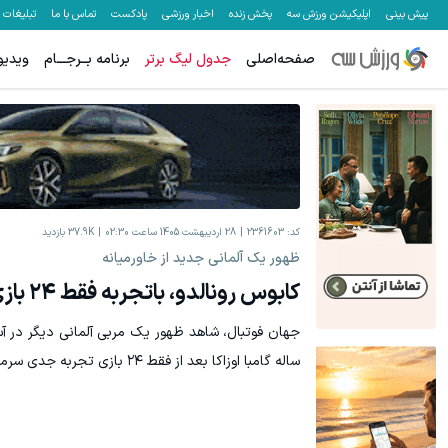
پیش بینی
اپلیکیشن ورزش سه
پخش زنده
اخبار ورزشی
پادکست
تماس با ما
تبلیغات
صفحه‌اصلی
جدول لیگ برتر
برنامه بــرجـــام
ویدیو
میدونستی
کد:
2361603
28 اردیبهشت 1405 ساعت 02:30
37.9K
بازدید
ظهور یک آلمانی جدید از خاورمیانه
کابوس رونالدو، باتجربه فقط ۲۴ بازی مربیگری!
ساله گامبا اوزاکا بعد از فقط ۲۴ بازی تجربه جدی سرمربیگری، قهرمان آسیا شد!