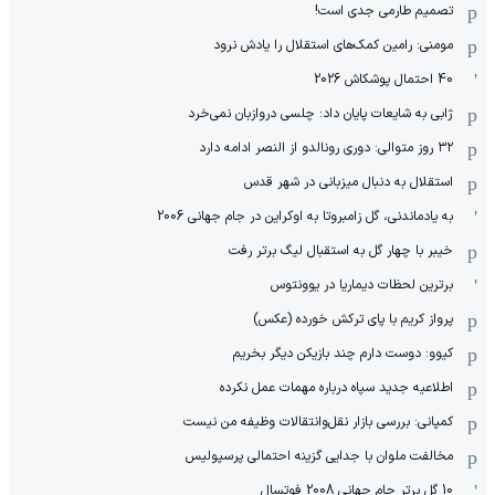
تصمیم طارمی جدی است!
مومنی: رامین کمک‌های استقلال را یادش نرود
40 احتمال پوشکاش 2026
ژابی به شایعات پایان داد: چلسی دروازبان نمی‌خرد
۳۲ روز متوالی: دوری رونالدو از النصر ادامه دارد
استقلال به دنبال میزبانی در شهر قدس
به یادماندنی، گل زامبروتا به اوکراین در جام جهانی 2006
خیبر با چهار گل به استقبال لیگ برتر رفت
برترین لحظات دیماریا در یوونتوس
پرواز کریم با پای ترکش خورده (عکس)
کیوو: دوست دارم چند بازیکن دیگر بخریم
اطلاعیه جدید سپاه درباره مهمات عمل نکرده
کمپانی: بررسی بازار نقل‌وانتقالات وظیفه من نیست
مخالفت ملوان با جدایی گزینه احتمالی پرسپولیس
10 گل برتر جام جهانی 2008 فوتسال