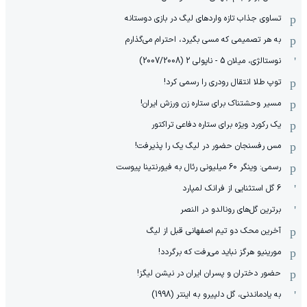
تساوی جذاب تازه واردهای لیگ در بازی دوستانه
به هر تصمیمی که مسی بگیرد، احترام می‌گذارم
نوستالژی، میلان 5 - ناپولی 2 (2007/2008)
توپ طلا انتقال رودری را رسمی کرد!
مسیر وحشتناک برای ستاره زن ورزش ایران!
یک رکورد ویژه برای ستاره دفاعی تراکتور
مس رفسنجان حضور در لیگ یک را پذیرفت!
رسمی: وینگر 60 میلیونی رئال به فیورنتینا پیوست
6 گل استثنایی از فرانک لمپارد
برترین گل‌های رونالدو در النصر
آخرین محک دو تیم اصفهانی قبل از لیگ
مورینیو هرگز نباید می‌رفت که برگردد!
حضور دختران و پسران ایران در نیشن لیگز!
به یادماندنی، گل دلپیرو به اینتر (1998)