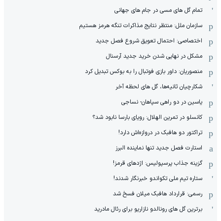
تمام گل های مسی در جام های جهانی
سازمان ملل: منتظر نتایج مذاکرات تنگه هرمز هستیم
اختصاصی: احتمال تعویق شروع فصل جدید
مشکل در نهایی شدن خرید جدید آرسنال
منصوریان: داور بازی فوتبال را به بوکس تبدیل کرد
شکارچیان ثانیه‌ها، گل های لحظه آخر
یاسین در دو راهی سپاهان- نساجی
کانسلو در تمرین الهلال: رویای بارسا نابود شد؟
تراکتور دو هافبک در دروازه‌اش دارد!
استارت فصل جدید تنها نماینده البرز
گزینه جذاب پرسپولیس: اژدهای قرمز!
ستاره تیم ملی تکواندو خبرنگار شدند!
رسمی: قرارداد هافبک میلان فسخ شد
برترین گل های رونالدو نازاریو برای رئال مادرید