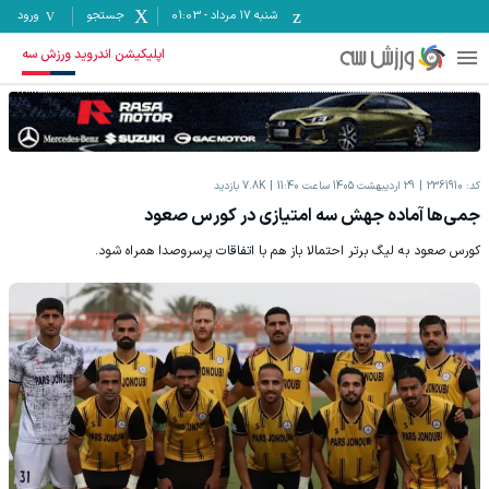
شنبه ۱۷ مرداد
-
01:03
جستجو
ورود
اپلیکیشن اندروید ورزش سه
کد:
2361910
29 اردیبهشت 1405 ساعت 11:40
7.8K
بازدید
جمی‌ها آماده جهش سه امتیازی در کورس صعود
کورس صعود به لیگ برتر احتمالا باز هم با اتفاقات پرسروصدا همراه شود.