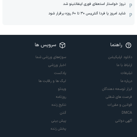
نروژ خواستار استعفای فوری اینفانتینو شد
شاید امروز یا فردا آتش‌بس ۳۰ تا ۶۰ روزه برقرار شود
راهنما
سرویس ها
دانلود اپلیکیشن
سوژه‌های ورزشی شما
ارتباط با ما
اخبار ورزشی
تبلیغات
پادکست
درباره ما
لیگ ها و رقابت ها
ابزار توسعه دهندگان
ویدئو
فرصت های شغلی
روزنامه
قوانین و مقررات
نتایج زنده
DMCA
آنتن
آگهی دولتی
پیش بینی
پخش زنده