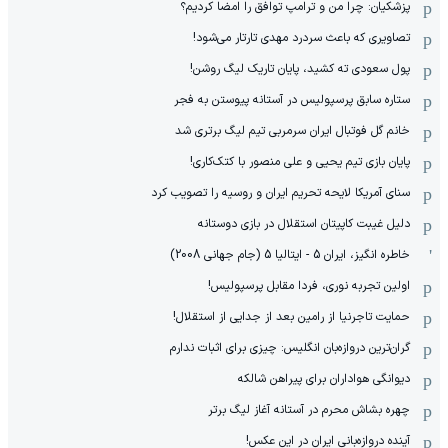
پزشکیان: چرا من و ترامپ توافق را امضا کردیم؟
تصاویری که باعث سردرد مهدی تارتار می‌شود!
پول سعودی ته کشید، پایان تاریک لیگ روشن!
ستاره سابق پرسپولیس در آستانه پیوستن به فجر
خانم گل فوتبال ایران سرمربی تیم لیگ برتری شد
پایان بازی تیم یحیی و علی منصور با کتک‌کاری!
سنای آمریکا لایحه تحریم ایران و روسیه را تصویب کرد
دلیل غیبت کاپیتان استقلال در بازی دوستانه
خاطره انگیز، ایران 5 - ایتالیا 5 (جام جهانی 2008)
اولین تجربه نوری، فردا مقابل پرسپولیس!
حمایت تاجرنیا از رامین بعد از جدایی از استقلال!
گران‌ترین دروازه‌بان انگلیس: چیزی برای اثبات ندارم
دیوانگی هواداران برای پیراهن شالکه
چهره بشاش محرم در آستانه آغاز لیگ برتر
آینده دروازه‌بانی ایران در این عکس!