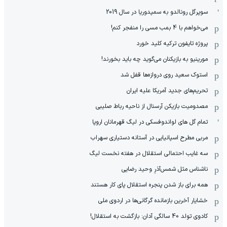
سوپرگل رونالدو به سمپدوریا در سال 2019
می‌خواهم با 4 بمب مسی را منفجر کنم!
پروژه تایفون ترکیه کلید خورد
مورینیو به بازیکنان می‌گوید چه باید بخورند!
استوک سعید روی دروازه‌ها قفل شد
تحریم‌های جدید آمریکا علیه ایران
مصدومیت بازیکن آرسنال از ناحیه رباط صلیبی
تمام گل های لواندوفسکی در لیگ قهرمانان اروپا
مربی مطرح اسپانیایی در آستانه دستیاری سهراب
سه غایب احتمالی استقلال در هفته نخست لیگ
ناشناس مثل شمس‌آذرِ وحید رضایی
همه برای باز شدن پنجره استقلال پای کار هستند
خشایار آخرین بازمانده گرگانی‌ها در اردوی ملی
کادوی تولد 40 سالگی آدان: بازگشت به استقلال!