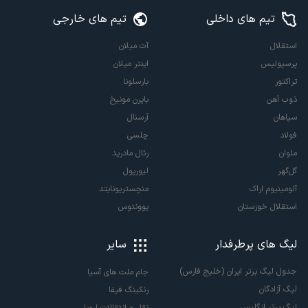
تیم های داخلی
تیم های خارجی
استقلال
آث میلان
پرسپولیس
اینتر میلان
تراکتور
بارسلونا
ذوب آهن
بایرن مونیخ
سپاهان
آرسنال
فولاد
چلسی
ملوان
رئال مادرید
گل‌گهر
لیورپول
آلومینیوم اراک
منچستریونایتد
استقلال خوزستان
یوونتوس
لیگ های پرطرفدار
سایر
جدول لیگ برتر ایران (خلیج فارس)
جام ملت های آسیا
لیگ آزادگان
رنکینگ فیفا
لیگ برتر انگلیس
نقل و انتقالات اروپا