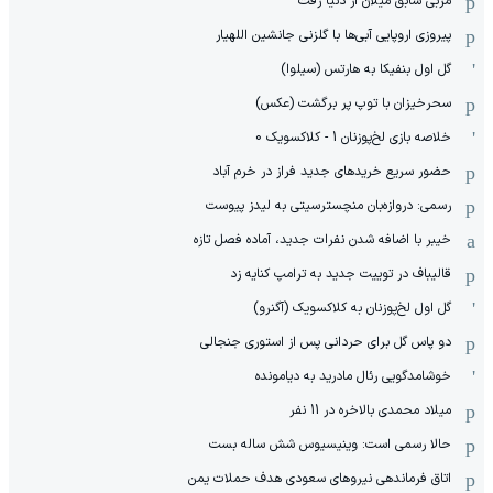
مربی سابق میلان از دنیا رفت
پیروزی اروپایی آبی‌ها با گلزنی جانشین اللهیار
گل اول بنفیکا به هارتس (سیلوا)
سحرخیزان با توپ پر برگشت (عکس)
خلاصه بازی لخ‌پوزنان 1 - کلاکسویک 0
حضور سریع خریدهای جدید فراز در خرم آباد
رسمی: دروازه‌بان منچسترسیتی به لیدز پیوست
خیبر با اضافه شدن نفرات جدید، آماده فصل تازه
قالیباف در توییت جدید به ترامپ کنایه زد
گل اول لخ‌پوزنان به کلاکسویک (آگنرو)
دو پاس گل برای حردانی پس از استوری جنجالی
خوشامدگویی رئال مادرید به دیامونده
میلاد محمدی بالاخره در 11 نفر
حالا رسمی است: وینیسیوس شش ساله بست
اتاق فرماندهی نیروهای سعودی هدف حملات یمن