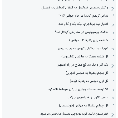
واکنش سرمربی نیوکسل به انتقال گیمارش به آرسنال
تمامی گل‌های کانادا در جام جهانی 2026
امتیاز تیم پرماجرای لیگ یک واگذار شد
هافبک پرسپولیس در سه راهی گرفتار شد!
خلاصه بازی بنفیکا 6 - هارتس 1
تبریک جالب تونی کروس به وینیسیوس
گل ششم بنفیکا به هارتس (شلدروپ)
یک گلر و یک مدافع مطرح در راه اصفهان
گل پنجم بنفیکا به هارتس (دوران)
گل اول هارتس به بنفیکا (رناد)
۹۹ درصد مطمئنم رودری از رئال سوءاستفاده کرد
مسیر ناگویا از فدراسیون می‌گذرد
گل چهارم بنفیکا به هارتس (پاولیدیس)
فدراسیون تأیید کرد: بونوچی دستیار مانچینی می‌شود