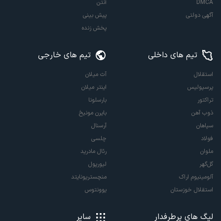
DMCA
آنتن
آگهی دولتی
پیش بینی
پخش زنده
تیم های داخلی
تیم های خارجی
استقلال
آث میلان
پرسپولیس
اینتر میلان
تراکتور
بارسلونا
ذوب آهن
بایرن مونیخ
سپاهان
آرسنال
فولاد
چلسی
ملوان
رئال مادرید
گل‌گهر
لیورپول
آلومینیوم اراک
منچستریونایتد
استقلال خوزستان
یوونتوس
لیگ های پرطرفدار
سایر