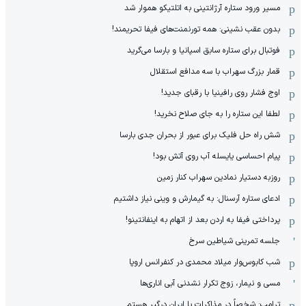
مسیر ورود ستاره آرژانتینی به اتلتیکو هموار شد
بدون عقب نشینی: همه تورنمنت‌های فیفا تحریمند!
فوتبال برای ستاره سابق اسپانیا و بارسا می‌گرید
قمار بزرگ سهراب با سه مدافع استقلال
اوج فشار روی رافینیا با رقبای جدید!
لطفا این ستاره را به جای صلاح نخرید!
شش راه حل فلیک برای عبور از بحران جدی بارسا
پیام احساسی یایسله آب روی آتش بود!
روزبه دستیار نمادین سهراب کنار زمین
ادعای ستاره آرسنال: به گیمارش و وینی نیاز داشتیم
پرداختی فیفا به اردن بعد از اتهام به اینفانتینو!
جلسه تمرینی شیاطین سرخ
شب کابوس‌وار میلاد محمدی در کنفرانس اروپا
مسی و نیمار، زوج تکرار نشدنی آبی اناری‌ها
ترامپ: شخصاً در مذاکرات با ایران درگیر هستم