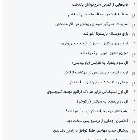
قاب‌هایی از تمرین سرخ‌پوشان پایتخت
هدف قرار دادن اهداف متخاصم در قشم
‏تمرینات نفس‌گیر سرمربی یونانی در تالار مشحون
بازی دوستانه بارسلونا لغو شد
اولین روز ویکتور مونیوز در ترکیب لیورپولی‌ها
مجری مشهور مربی لیگ یک شد
گل سوم بنفیکا به هارتس (پاولیدیس)
اولین تمرین پرسپولیس در بازگشت از ترکیه
جدایی سنتر ۲۱۸ سانتی‌متری از استقلال
گل اول بشیکتاش برابر هرادک کرالوو توسط کلیچسوی
گل دوم بنفیکا به هارتس (آرائوخو)
بشیکتاش برابر هرادک کرالوو 10 نفره شد!
کاظمیان: جدایی از پرسپولیس سخت بود
بیخیال جذب مهاجم: فقط توافق با رامین رضاییان!