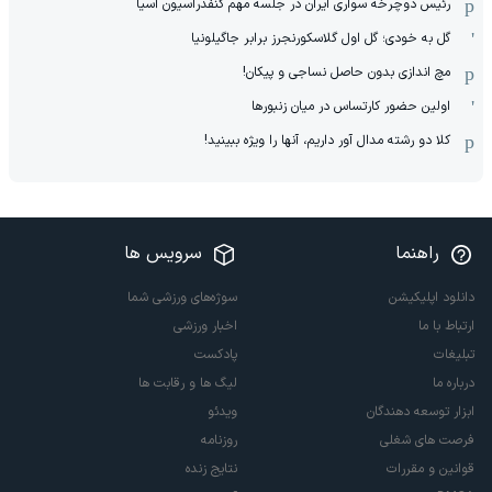
رئیس دوچرخه سواری ایران در جلسه مهم کنفدراسیون آسیا
گل به خودی؛ گل اول گلاسکورنجرز برابر جاگیلونیا
مچ اندازی بدون حاصل نساجی و پیکان!
اولین حضور کارتساس در میان زنبورها
کلا دو‌ رشته مدال آور داریم، آنها را ویژه ببینید!
راهنما
سرویس ها
دانلود اپلیکیشن
سوژه‌های ورزشی شما
ارتباط با ما
اخبار ورزشی
تبلیغات
پادکست
درباره ما
لیگ ها و رقابت ها
ابزار توسعه دهندگان
ویدئو
فرصت های شغلی
روزنامه
قوانین و مقررات
نتایج زنده