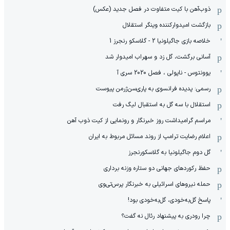
ذوب‌آهن با کیت متفاوت در فصل جدید (عکس)
بازگشت امیدوارکننده وینگر استقلال
خلاصه بازی جاگیلونیا 2 - گلاسکو رنجرز 1
آسانی برگشت، گل زد و سهراب امیدوار شد
یوونتوس - ناپولی ، فصل 2020 سری آ
رسمی: پدیده فرانسوی به پاری‌سن‌ژرمن پیوست
استقلال با سه گل به استقبال لیگ رفت
مراسم گرامیداشت روز خبرنگار و رونمایی از کیت ذوب آهن
اعلام رضایت ترامپ از روند مسائل مربوط به ایران
گل دوم جاگیلونیا به گلاسکورنجرز
حفظ رکوردهای جهانی دو ستاره وزنه برداری
حمله نیروهای اسرائیلی به خبرنگار پرس‌تی‌وی
پاسخ گل‌به‌خودی، گل‌به‌خودی بود!
چرا رودری به پیشنهاد رئال نه گفت؟