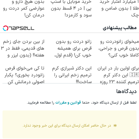
۱ میلیارد اعتبار خرید
خرید موبایل با اسنپ
بدون هیچ دارو و
طلا | بدون ضامن و
پی | در ۴ قسط بدون
عوارضی کمر دردت رو
چک
سود و کارمزد!
درمان کن!
(پرسش‌نامه)
مطالب پیشنهادی
میخوای زانودردت رو
زانو دردت رو بدون
از بین بردن جای زخم
بدون قرص و جراحی،
قرص برای همیشه
های قدیمی، فقط در 3
کاملا خوب کنی؟
خوب کن! (قدم اول،
هفته!! (بدون لیزر و
((پرسش‌نامه))
پرسش‌نامه)
جراحی)
برای اولین بار در ایران
این دکتر شیرازی کرم
تا کی می‌خوای قرص
🇮🇷 این دکتر کرم
ترمیم زخم ایرانی را
زانودرد بخوری؟ یکبار
ترمیم کننده 23 روزه
ساخت!!!
اصولی درمانش کن
ساخت!
دیدگاه‌ها
لطفا قبل از ارسال دیدگاه خود، حتما
قوانین و مقررات
را مطالعه فرمایید.
در حال حاضر امکان ارسال دیدگاه برای این
خبر
وجود ندارد.