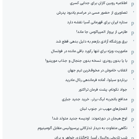
اطلاعیه روبین کازان برای جدایی کسری
تصاویری از حضور مسی در مراسم یادبود پدرش
ستاره ایران برای قهرمانی آسیا نقشه دارد
طارمی از پرواز المپیاکوس جا ماند!
برق ورزشگاه آزادی بازهم به دلیل بدهی قطع شد
ماموریت ویژه برای تنها رکورد باقی مانده در فوتسال
با یا بدون رودری: نسخه بدون جنجال و جذاب مورینیو!
انقلاب خاموش در مخوف‌‌ترین تیم جهان
برناردو سیلوا، آماده فرماندهی رئال مادرید
جواد نکونام، پشت فرمان تراکتور
مدافع باتجربه لیگ برتر، خرید جدید جباری
انفجارهای مهیب در جنوب لبنان
اوج هیجان در دورتموند: اودیسه جدید متولد شد!
نگاهی متفاوت به دیدار تدارکاتی پرسپولیس مقابل آلومینیوم
شب تاریخی والیبال آسیا: تاج‌گذاری خواهر و برادر