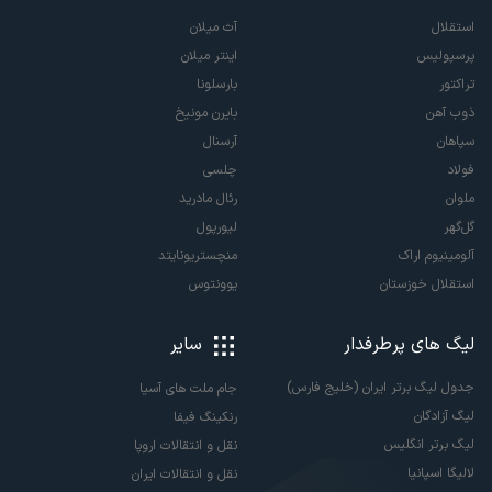
استقلال
آث میلان
پرسپولیس
اینتر میلان
تراکتور
بارسلونا
ذوب آهن
بایرن مونیخ
سپاهان
آرسنال
فولاد
چلسی
ملوان
رئال مادرید
گل‌گهر
لیورپول
آلومینیوم اراک
منچستریونایتد
استقلال خوزستان
یوونتوس
لیگ های پرطرفدار
سایر
جدول لیگ برتر ایران (خلیج فارس)
جام ملت های آسیا
لیگ آزادگان
رنکینگ فیفا
لیگ برتر انگلیس
نقل و انتقالات اروپا
لالیگا اسپانیا
نقل و انتقالات ایران