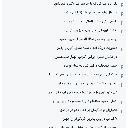
نادال و میراثی که با جام‌ها اندازه‌گیری نمی‌شود
والیبال وارد فاز جنون شد(گزارش ویژه)
پاسخ منفی ستاره آلمانی به الهلال رسید
نقشه قهرمانی آسیا روی میز روبرتو پیاتزا
رونمایی جذاب باشگاه النصر از خرید جدید
ماموریت بزرگ انجام شد: تمدید کین با بایرن
درخشش ستاره ایرانی؛ گلزنی الهیار صیادمنش
حمله توپخانه‌ای اسرائیل به لبنان و غزه
جزئیاتی از پرسپولیسِ جدید، که از آن ‌خبر ندارید!
استون ویلا ستاره رئال مادرید را زیر نظر دارد
دیوانه‌وارترین گل‌های تاریخ نیمه‌نهایی لیگ قهرمانان
ادعای جدید سنتکام درباره محاصره دریایی ایران
همبازیان و شاگردان پرتعداد نکو در تراکتور
7 ایرانی در بین برترین فرنگی‌کاران جهان
بصره عراق گزینه اول استقلال برای میزبانی در آسیا