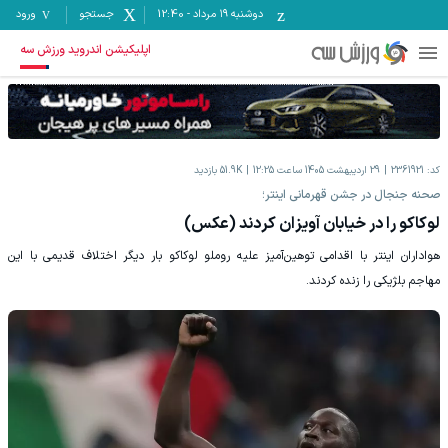
دوشنبه ۱۹ مرداد
-
12:40
جستجو
ورود
اپلیکیشن اندروید ورزش سه
کد:
2361921
29 اردیبهشت 1405 ساعت 12:25
51.9K
بازدید
صحنه جنجال در جشن قهرمانی اینتر؛
لوکاکو را در خیابان آویزان کردند (عکس)
هواداران اینتر با اقدامی توهین‌آمیز علیه روملو لوکاکو بار دیگر اختلاف قدیمی با این
مهاجم بلژیکی را زنده کردند.