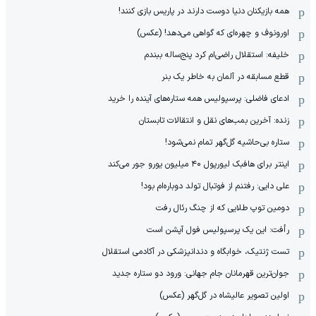
همه بازیکنان دنیا دوست دارند در پاریس بازی کنند!
اورونوف و چهره‌ای که گواهی می‌دهد! (عکس)
خلیفه: استقلال راضی‌ام کرد پنج‌ساله ببندم
قطع مسابقه در آلمان به خاطر یک بنر
ادعای فاضلی: پرسپولیس همه ستاره‌های آینده را خرید
زنده: آخرین بمب‌های نقل و انتقالات تابستان
ستاره بی‌حاشیه گل‌گهر تمام نمی‌شود!
اینتر برای هافبک لیورپول ۴۰ میلیون یورو جور می‌کند
علی دایی: رفتنم از فوتبال تولد دوباره‌ام بود!
دومین توپ طلایی که از چنگ رئال رفت
رأفت: این یک پرسپولیس فول آپشن است
تست ژنتیک، خوابگاه و دندانپزشکی در آکادمی استقلال
جوان‌ترین قهرمانان جام جهانی: ورود دو ستاره جدید
اولین تصویر عالیشاه در گل‌گهر (عکس)