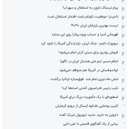
پیام ترسناک نازون به استقلال و سهراب!
تاجرنیا: موفقیت نکونام باعث افتخار استقلال است
لیست بهترین بازیکنان ایران 2030!
قهرمانی آسیا و حساب ویژه پیاتزا روی این ستاره
نیویورک تایمز: جنگ ایران، بازدارندگی آمریکا را نابود کرد
فروش رودری برای سیتی گران تمام می‌شود!
اعلام مسیر تیم ملی هندبال ایران در ناگویا
لواندوفسکی در آمریکا هم متوقف نمی‌شود
شش ماه دوری تمام شد: فوق‌ستاره ایتالیا برگشت
نایب رئیس فدراسیون کشتی استعفا کرد!
اسطوره‌ای با یک مأموریت بزرگ برای آمریکا
کلیپ رونمایی باشکوه آرسنال از برونو گیمارش
داروین به خرید جدید لیورپول تبریک گفت
برشی از یک گفتگوی قدیمی با علی دایی