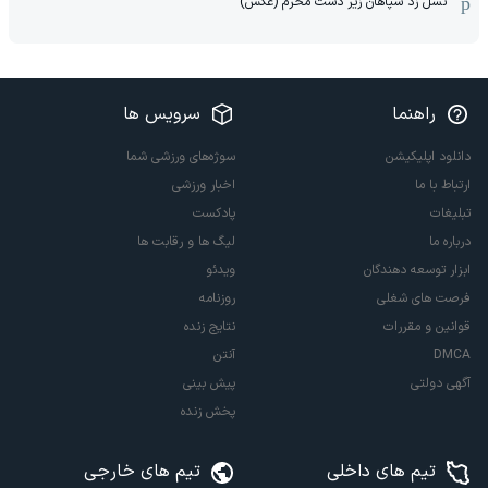
نسل زد سپاهان زیر دست محرم (عکس)
راهنما
سرویس ها
دانلود اپلیکیشن
سوژه‌های ورزشی شما
ارتباط با ما
اخبار ورزشی
تبلیغات
پادکست
درباره ما
لیگ ها و رقابت ها
ابزار توسعه دهندگان
ویدئو
فرصت های شغلی
روزنامه
قوانین و مقررات
نتایج زنده
DMCA
آنتن
آگهی دولتی
پیش بینی
پخش زنده
تیم های داخلی
تیم های خارجی