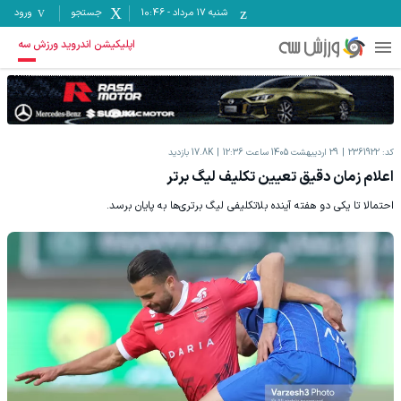
شنبه ۱۷ مرداد
-
10:46
جستجو
ورود
اپلیکیشن اندروید ورزش سه
کد:
2361922
29 اردیبهشت 1405 ساعت 12:36
17.8K
بازدید
اعلام زمان دقیق تعیین تکلیف لیگ برتر
احتمالا تا یکی دو هفته آینده بلاتکلیفی لیگ برتری‌ها به پایان برسد.