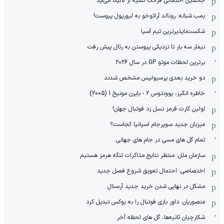
جانشین احتمالی فرانک کسیه از لالیگا می‌آید
بمب شبانه: رونالد آرائوخو به لیورپول پیوست!
شکست‌ناپذیرترین تیم آسیا
نیمار سه بار تا نزدیکی پیوستن به رئال پیش رفت
برترین لحظات موتو GP در سال 2026
دو خرید بعدی پرسپولیس مشخص شدند
خاطره انگیز، یوونتوس 2 - بایرن مونیخ 1 (2005)
اولین کارت قرمز نسل زد فوتبال جهان!
میزبان جدید سوپرجام اسپانیا کجاست؟
تمام گل های مسی در جام های جهانی
سازمان ملل: منتظر نتایج مذاکرات تنگه هرمز هستیم
اختصاصی: احتمال تعویق شروع فصل جدید
مشکل در نهایی شدن خرید جدید آرسنال
منصوریان: داور بازی فوتبال را به بوکس تبدیل کرد
شکارچیان ثانیه‌ها، گل های لحظه آخر