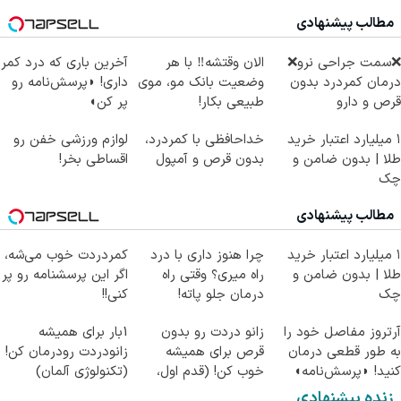
مطالب پیشنهادی
❌سمت جراحی نرو❌
الان وقتشه‼️ با هر
آخرین باری که درد کمر
درمان کمردرد بدون
وضعیت بانک مو، موی
داری! ◗پرسش‌نامه رو
قرص و دارو
طبیعی بکار!
پر کن◖
۱ میلیارد اعتبار خرید
خداحافظی با کمردرد،
لوازم ورزشی خفن رو
طلا | بدون ضامن و
بدون قرص و آمپول
اقساطی بخر!
چک
مطالب پیشنهادی
۱ میلیارد اعتبار خرید
چرا هنوز داری با درد
کمردردت خوب می‌شه،
طلا | بدون ضامن و
راه میری؟ وقتی راه
اگر این پرسشنامه رو پر
چک
درمان جلو پاته!
کنی!!
آرتروز مفاصل خود را
زانو دردت رو بدون
1بار برای همیشه
به طور قطعی درمان
قرص برای همیشه
زانودردت رودرمان کن!
کنید! ◗پرسش‌نامه◖
خوب کن! (قدم اول،
(تکنولوژی آلمان)
پرسش‌نامه)
◂پرسشنامه▸
زنده پیشنهادی