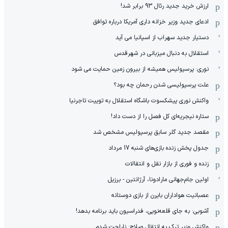
ارزش خرید جدید رئال 93 برابر شد!
ادعای جدید وزیر خزانه داری آمریکا درباره توافق
دستیار جدید سهراب از اسپانیا می آید
استقلال به دنبال میزبانی در شهرقدس
نوری: پرسپولیس همیشه از بیرون زمین حمایت می شود
علت پرسپولیسی شدن رحمان چه بود؟
واکنش نوری پیشکسوت باشگاه استقلال به توییت تاجرنیا
ستاره نیجریه‌ای کل فصل را از دست داد!
مقصد جدید گلر سابق پرسپولیس مشخص شد
جدول پخش زنده بازی‌های شنبه 17 مرداد
زنده و فوری از بازار نقل و انتقالات
اولین جام‌جهانی مارادونا، آرژانتین - برزیل
عصبانیت هواداران بایرن از بازی دوستانه
آشوبی: به جای قلعه‌نویی، فدراسیون باید برنامه بدهد!
واکنش وزیر ترک به انتقال صلاح: ناراحت شدم