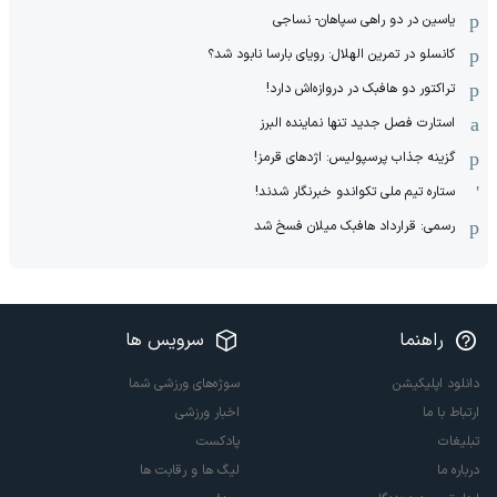
یاسین در دو راهی سپاهان- نساجی
کانسلو در تمرین الهلال: رویای بارسا نابود شد؟
تراکتور دو هافبک در دروازه‌اش دارد!
استارت فصل جدید تنها نماینده البرز
گزینه جذاب پرسپولیس: اژدهای قرمز!
ستاره تیم ملی تکواندو خبرنگار شدند!
رسمی: قرارداد هافبک میلان فسخ شد
راهنما
سرویس ها
دانلود اپلیکیشن
سوژه‌های ورزشی شما
ارتباط با ما
اخبار ورزشی
تبلیغات
پادکست
درباره ما
لیگ ها و رقابت ها