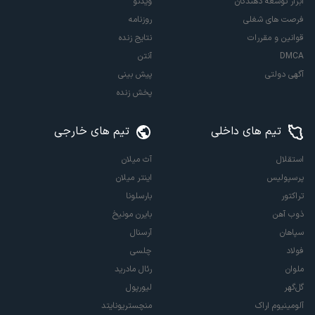
ابزار توسعه دهندگان
ویدئو
فرصت های شغلی
روزنامه
قوانین و مقررات
نتایج زنده
DMCA
آنتن
آگهی دولتی
پیش بینی
پخش زنده
تیم های داخلی
تیم های خارجی
استقلال
آث میلان
پرسپولیس
اینتر میلان
تراکتور
بارسلونا
ذوب آهن
بایرن مونیخ
سپاهان
آرسنال
فولاد
چلسی
ملوان
رئال مادرید
گل‌گهر
لیورپول
آلومینیوم اراک
منچستریونایتد