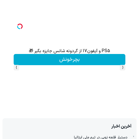
PS5 و آیفون17 از گردونه شانس جایزه بگیر 🎁
گردونه شانس بدون 
بچرخونش
›
‹
آخرین اخبار
دستیار قلعه نویی در تیم ملی ایتالیا