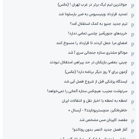
جوانترین تیم لیگ برتر در غرب تهران ! (عکس)
تمدید قرارداد وینیسیوس به ضرر بارسلونا شد
تیم جدید جنپو به کمک استقلال آمد؟
خریدهای جنون‌آمیز چلسی تمامی ندارد!
امضای مرا جعل کردند تا قرارداد را منسوخ کنند
موناکو مشتری ستاره جنجالی سری آ شد
چینی: بعضی بازیکنان در حد پیراهن استقلال نبودند
آزمون برای 7 روز دیگر برنامه دارد! (عکس)
ایستگاه پزشکی قبل از شروع فصل آبی شد
سرنوشت عجیب: هیچکس ستاره آلمانی را نمی‌خواهد!
لحظه به لحظه با اخبار نقل و انتقالات ایران
خاطره‌انگیز، منچستریونایتد2 - آرسنال 0
مقصد کاپیتان مس مشخص شد
آغاز فصل جدید النصر بدون رونالدو!