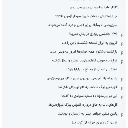
تارتار علیه جاسوسی در پرسپولیس
چرا استقلال به فکر خرید سردار آزمون افتاد؟
سبزپوشان خرم‌آباد برای فصل جدید آماده می‌شوند
۳+۱ جانشین رودری در رئال مادرید!
گربیچ به ایران نسخه شکست ژاپن را داد
بازگشت باشکوه: همه چشم‌ها امروز به وینی است
قرارداد نجومی گالاتاسرای با ستاره والیبال ترکیه
استقبال دیدنی از صلاح در پاپارا پارک
رد پیشنهاد نجومی لیورپول برای ستاره پاری‌سن‌ژرمن
قهرمانی لیگ ملت‌ها به کام لهستان تلخ شد
این بار بارسلونا به ستاره سوئدی نه گفت!
گل‌های ناب به طاق دروازه؛ کابوس بزرگ دروازه‌بان‌ها
پاسخ منفی جواهر اینتر به آرسنال و یونایتد
اولین گل دوران حرفه ای گرت بیل