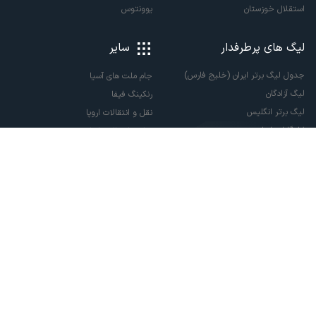
استقلال خوزستان
یوونتوس
لیگ های پرطرفدار
سایر
جدول لیگ برتر ایران (خلیج فارس)
جام ملت های آسیا
لیگ آزادگان
رنکینگ فیفا
لیگ برتر انگلیس
نقل و انتقالات اروپا
لالیگا اسپانیا
نقل و انتقالات ایران
سری آ ایتالیا
پاری سن ژرمن
لیگ قهرمانان اروپا
لیگ نخبگان آسیا
لیگ قهرمانان آسیا دو
لیگ برتر فوتسال