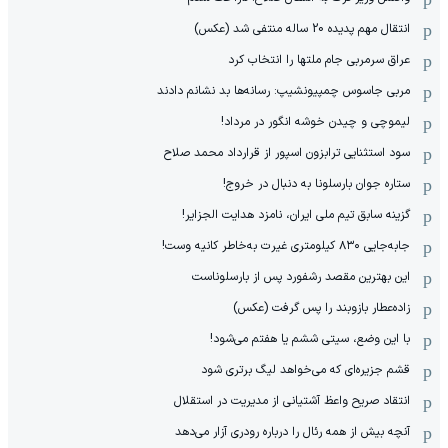
انتقال مهم پدیده 20 ساله منتفی شد (عکس)
عراق سرمربی جام ملتها را انتخاب کرد
مربی جاسوس چمپیونشیپ: رسانه‌ها بد نشانم دادند
لیموچی و چیدن خوشه انگور در مرداد!
سود استثنایی ترابزون اسپور از قرارداد محمد صلاح
ستاره جوان بارسلونا به دنبال در خروج!
گزینه سابق تیم ملی ایران، نامزد هدایت الجزایر!
جابه‌جایی ۸۳۰ کیلومتری غیرت به‌خاطر کانیه وست!
این بهترین مقصد رشفورد پس از بارسلوناست
زاده‌عطار بازوبند را پس گرفت (عکس)
با این وضع، سیتی ششم یا هفتم می‌شود!
قشم جزیره‌ای که می‌خواهد لیگ برتری شود
انتقاد صریح واعظ آشتیانی از مدیریت در استقلال
آنچه بیش از همه رئال را درباره رودری آزار می‌دهد