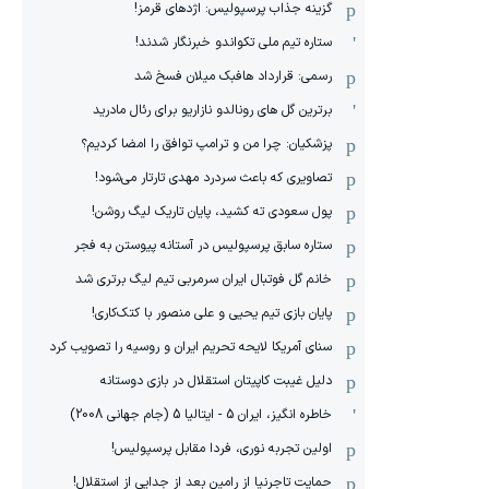
گزینه جذاب پرسپولیس: اژدهای قرمز!
ستاره تیم ملی تکواندو خبرنگار شدند!
رسمی: قرارداد هافبک میلان فسخ شد
برترین گل های رونالدو نازاریو برای رئال مادرید
پزشکیان: چرا من و ترامپ توافق را امضا کردیم؟
تصاویری که باعث سردرد مهدی تارتار می‌شود!
پول سعودی ته کشید، پایان تاریک لیگ روشن!
ستاره سابق پرسپولیس در آستانه پیوستن به فجر
خانم گل فوتبال ایران سرمربی تیم لیگ برتری شد
پایان بازی تیم یحیی و علی منصور با کتک‌کاری!
سنای آمریکا لایحه تحریم ایران و روسیه را تصویب کرد
دلیل غیبت کاپیتان استقلال در بازی دوستانه
خاطره انگیز، ایران 5 - ایتالیا 5 (جام جهانی 2008)
اولین تجربه نوری، فردا مقابل پرسپولیس!
حمایت تاجرنیا از رامین بعد از جدایی از استقلال!