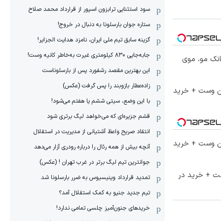
سود استثنایی ترابزون اسپور از قرارداد محمد صلاح
ستاره جوان بارسلونا به دنبال در خروج!
گزینه سابق تیم ملی ایران، نامزد هدایت الجزایر!
جابه‌جایی ۸۳۰ کیلومتری غیرت به‌خاطر کانیه وست!
انک مو، موی
این بهترین مقصد رشفورد پس از بارسلوناست
زاده‌عطار بازوبند را پس گرفت (عکس)
تا 60 درصد تخفیف ویژه جین وست + خرید
با این وضع، سیتی ششم یا هفتم می‌شود!
قشم جزیره‌ای که می‌خواهد لیگ برتری شود
انتقاد صریح واعظ آشتیانی از مدیریت در استقلال
تا 60 درصد تخفیف ویژه جین وست + خرید
آنچه بیش از همه رئال را درباره رودری آزار می‌دهد
جوانترین تیم لیگ برتر در غرب تهران ! (عکس)
ست + خرید در
تمدید قرارداد وینیسیوس به ضرر بارسلونا شد
تیم جدید جنپو به کمک استقلال آمد؟
خریدهای جنون‌آمیز چلسی تمامی ندارد!