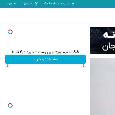
شنبه ۱۷ مرداد
-
09:04
جستجو
ورود
60% تخفیف پوشاک جین وست + خرید در 4 قسط
مشاهده و خرید
›
‹