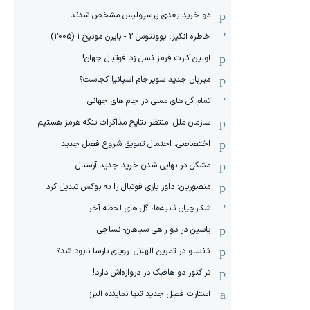
دو خرید بعدی پرسپولیس مشخص شدند
خاطره انگیز، یوونتوس 2 - بایرن مونیخ 1 (2005)
اولین کارت قرمز نسل زد فوتبال جهان!
میزبان جدید سوپرجام اسپانیا کجاست؟
تمام گل های مسی در جام های جهانی
سازمان ملل: منتظر نتایج مذاکرات تنگه هرمز هستیم
اختصاصی: احتمال تعویق شروع فصل جدید
مشکل در نهایی شدن خرید جدید آرسنال
منصوریان: داور بازی فوتبال را به بوکس تبدیل کرد
شکارچیان ثانیه‌ها، گل های لحظه آخر
یاسین در دو راهی سپاهان- نساجی
کانسلو در تمرین الهلال: رویای بارسا نابود شد؟
تراکتور دو هافبک در دروازه‌اش دارد!
استارت فصل جدید تنها نماینده البرز