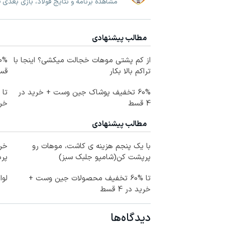
مشاهده برنامه و نتایج فولاد، بازی بعدی ف
مطالب پیشنهادی
از کم پشتی موهات خجالت میکشی؟ اینجا با
تراکم بالا بکار
قس
60% تخفیف پوشاک جین وست + خرید در
4 قسط
خرید
مطالب پیشنهادی
با یک پنجم هزینه ی کاشت، موهات رو
خری
پرپشت کن(شامپو جلبک سبز)
پرداخ
تا %60 تخفیف محصولات جین وست +
لوا
خرید در 4 قسط
دیدگاه‌ها