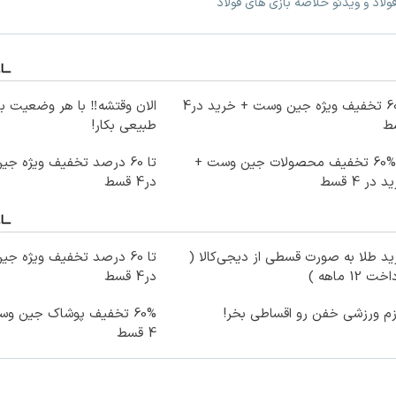
ولاد و ویدئو خلاصه بازی های فولاد
60% تخفیف ویژه جین وست + خرید در4
الان وقتشه‼️ با هر وضعیت ب
ط
طبیعی بکار!
تا %60 تخفیف محصولات جین وست +
 در 4 قسط
در4 قسط
د طلا به صورت قسطی از دیجی‌کالا (
ت 12 ماهه )
در4 قسط
زم ورزشی خفن رو اقساطی بخر!
60% تخفیف پوشاک جین و
4 قسط