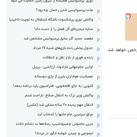
نوری: پرسپولیس همیشه از بیرون زمین حمایت می شود
علت پرسپولیسی شدن رحمان چه بود؟
واکنش نوری پیشکسوت باشگاه استقلال به توییت تاجرنیا
ستاره نیجریه‌ای کل فصل را از دست داد!
مقصد جدید گلر سابق پرسپولیس مشخص شد
جدول پخش زنده بازی‌های شنبه 17 مرداد
مرخص خواهد شد.
زنده و فوری از بازار نقل و انتقالات
اولین جام‌جهانی مارادونا، آرژانتین - برزیل
عصبانیت هواداران بایرن از بازی دوستانه
آشوبی: به جای قلعه‌نویی، فدراسیون باید برنامه بدهد!
واکنش وزیر ترک به انتقال صلاح: ناراحت شدم
انتقال مهم پدیده 20 ساله منتفی شد (عکس)
عراق سرمربی جام ملتها را انتخاب کرد
مربی جاسوس چمپیونشیپ: رسانه‌ها بد نشانم دادند
لیموچی و چیدن خوشه انگور در مرداد!