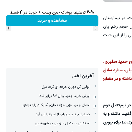
تا %60 تخفیف محصولات جین وست + خرید در 4 قسط
زخم پای بیماری دیابت، در بیمارستان
مشاهده و خرید
›
‹
یش حجم زخم پای
ی را از این حیث
 صبح حمید مطهری،
یلی، ستاره سابق
آخرین اخبار
داشته و در مقطع
اولین گل دوران حرفه ای گرت بیل
ارزش خرید جدید رئال 93 برابر شد!
 در نیم‌فصل دوم
ادعای جدید وزیر خزانه داری آمریکا درباره توافق
فقیت داشته و به
دستیار جدید سهراب از اسپانیا می آید
ی نیز برای پروین
استقلال به دنبال میزبانی در شهرقدس