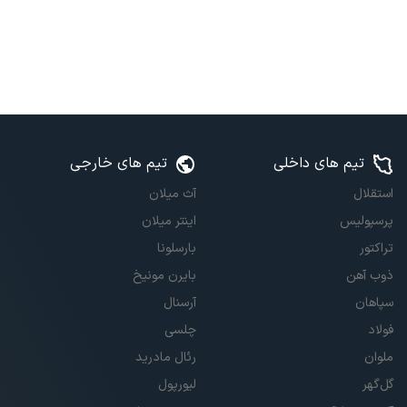
تیم های داخلی
تیم های خارجی
استقلال
آث میلان
پرسپولیس
اینتر میلان
تراکتور
بارسلونا
ذوب آهن
بایرن مونیخ
سپاهان
آرسنال
فولاد
چلسی
ملوان
رئال مادرید
گل‌گهر
لیورپول