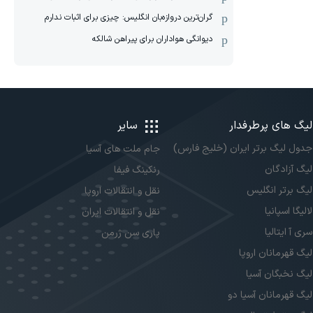
گران‌ترین دروازه‌بان انگلیس: چیزی برای اثبات ندارم
دیوانگی هواداران برای پیراهن شالکه
لیگ های پرطرفدار
سایر
جدول لیگ برتر ایران (خلیج فارس)
جام ملت های آسیا
لیگ آزادگان
رنکینگ فیفا
لیگ برتر انگلیس
نقل و انتقالات اروپا
لالیگا اسپانیا
نقل و انتقالات ایران
سری آ ایتالیا
پاری سن ژرمن
لیگ قهرمانان اروپا
لیگ نخبگان آسیا
لیگ قهرمانان آسیا دو