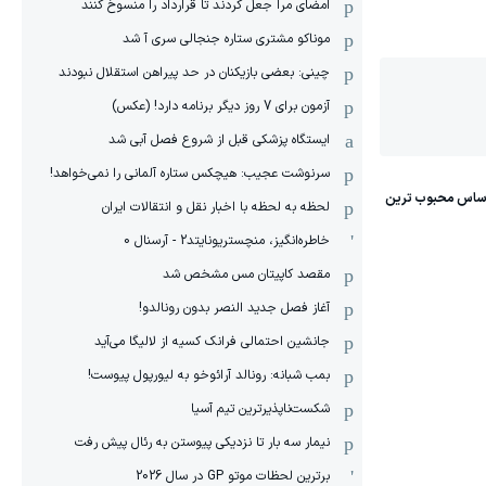
امضای مرا جعل کردند تا قرارداد را منسوخ کنند
موناکو مشتری ستاره جنجالی سری آ شد
چینی: بعضی بازیکنان در حد پیراهن استقلال نبودند
آزمون برای 7 روز دیگر برنامه دارد! (عکس)
ایستگاه پزشکی قبل از شروع فصل آبی شد
سرنوشت عجیب: هیچکس ستاره آلمانی را نمی‌خواهد!
لحظه به لحظه با اخبار نقل و انتقالات ایران
خاطره‌انگیز، منچستریونایتد2 - آرسنال 0
مقصد کاپیتان مس مشخص شد
آغاز فصل جدید النصر بدون رونالدو!
جانشین احتمالی فرانک کسیه از لالیگا می‌آید
بمب شبانه: رونالد آرائوخو به لیورپول پیوست!
شکست‌ناپذیرترین تیم آسیا
نیمار سه بار تا نزدیکی پیوستن به رئال پیش رفت
برترین لحظات موتو GP در سال 2026