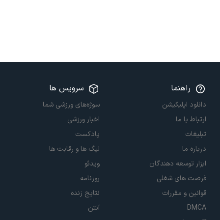
راهنما
سرویس ها
دانلود اپلیکیشن
سوژه‌های ورزشی شما
ارتباط با ما
اخبار ورزشی
تبلیغات
پادکست
درباره ما
لیگ ها و رقابت ها
ابزار توسعه دهندگان
ویدئو
فرصت های شغلی
روزنامه
قوانین و مقررات
نتایج زنده
DMCA
آنتن