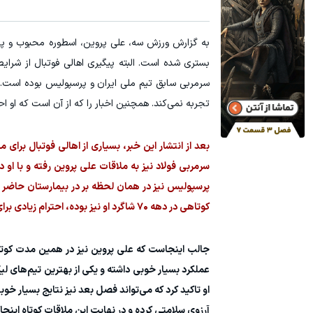
60% تخفیف پوشاک جین وست + خرید در 4 قسط
تا 60 درصد تخفیف ویژه جین وست + خرید در4 قسط
مشاهده و خرید
بستری شده است. البته پیگیری اهالی فوتبال از شر
سرمربی سابق تیم ملی ایران و پرسپولیس بوده است. 
تجربه نمی‌کند. همچنین اخبار را که از آن است که او احتمالاً طی ۲۴ یا ۴۸ ساعت آینده از بیمارست
بعد از انتشار این خبر، بسیاری از اهالی فوتبال برای
سرمربی فولاد نیز به ملاقات علی پروین رفته و با او
پرسپولیس نیز در همان لحظه بر در بیمارستان حاضر و
کوتاهی در دهه ۷۰ شاگرد او نیز بوده، احترام زیادی برای اسطوره باشگاه پرسپولیس قائل بوده و همیشه از او به نیکی یاد می‌کند.
جالب اینجاست که علی پروین نیز در همین مدت کوتاه
عملکرد بسیار خوبی داشته و یکی از بهترین تیم‌های ل
او تاکید کرد که می‌تواند فصل بعد نیز نتایج بسیار خو
آرزوی سلامتی کرده و در نهایت این ملاقات کوتاه اینجا 