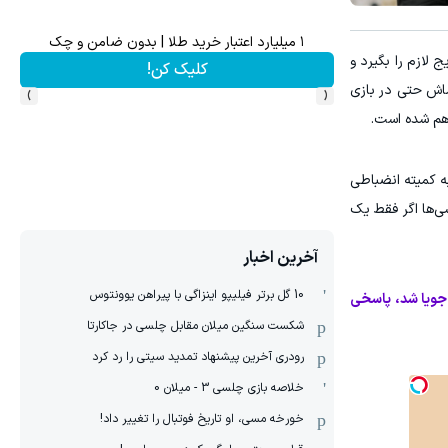
۱ میلیارد اعتبار خرید طلا | بدون ضامن و چک
لازم را بگیرد و
کلیک کن!
›
‹
 لیگ یک هستند. داماش حتی در بازی
 هم شده است.
ه کمیته انضباطی
ی‌ها اگر فقط یک
آخرین اخبار
10 گل برتر فیلیپو اینزاگی با پیراهن یوونتوس
 جویا شد، پاسخی
شکست سنگین میلان مقابل چلسی در جاکارتا
رودری آخرین پیشنهاد تمدید سیتی را رد کرد
خلاصه بازی چلسی 3 - میلان 0
خورخه مسی، او تاریخ فوتبال را تغییر داد!