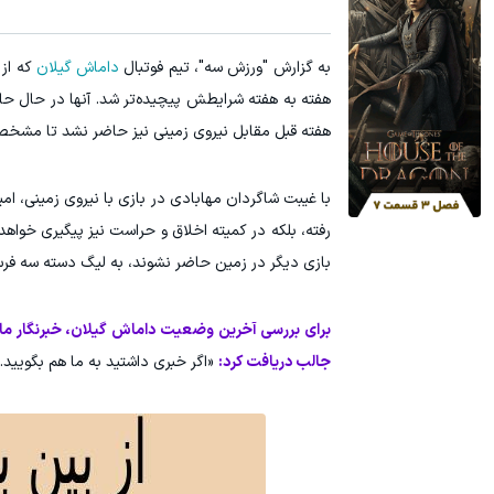
آمپول لاغری اسپارتینا، ا میلیون تومان ارزان‌تر از همه‌جا!
IM LS7 لوکس ترین شاسی بلن
به گزارش "ورزش سه"، تیم فوتبال
داماش گیلان
که از 
کلیک کن!
هفته قبل مقابل نیروی زمینی نیز حاضر نشد تا مشخص 
با غیبت شاگردان مهابادی در بازی با نیروی زمینی، ا
رفته، بلکه در کمیته اخلاق و حراست نیز پیگیری خوا
بازی دیگر در زمین حاضر نشوند، به لیگ دسته سه فرس
برای بررسی آخرین وضعیت داماش گیلان، خبرنگار ما ب
جالب دریافت کرد:
«اگر خبری داشتید به ما هم بگویید.