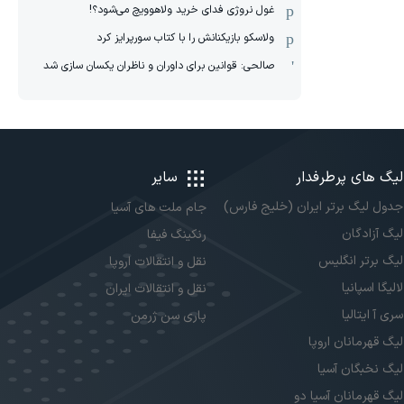
غول نروژی فدای خرید ولاهوویچ می‌شود؟!
ولاسکو بازیکنانش را با کتاب سورپرایز کرد
صالحی: قوانین برای داوران و ناظران یکسان سازی شد
لیگ های پرطرفدار
سایر
جدول لیگ برتر ایران (خلیج فارس)
جام ملت های آسیا
لیگ آزادگان
رنکینگ فیفا
لیگ برتر انگلیس
نقل و انتقالات اروپا
لالیگا اسپانیا
نقل و انتقالات ایران
سری آ ایتالیا
پاری سن ژرمن
لیگ قهرمانان اروپا
لیگ نخبگان آسیا
لیگ قهرمانان آسیا دو