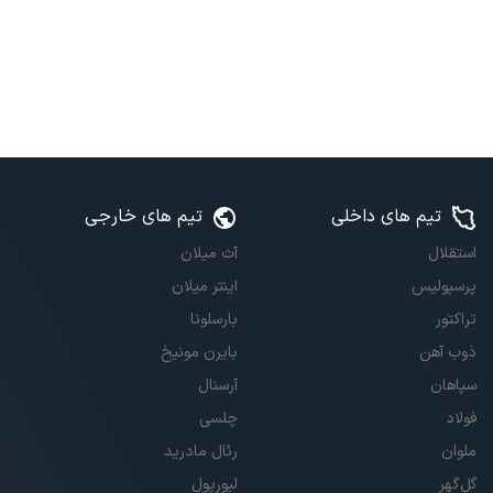
تیم های داخلی
تیم های خارجی
استقلال
آث میلان
پرسپولیس
اینتر میلان
تراکتور
بارسلونا
ذوب آهن
بایرن مونیخ
سپاهان
آرسنال
فولاد
چلسی
ملوان
رئال مادرید
گل‌گهر
لیورپول