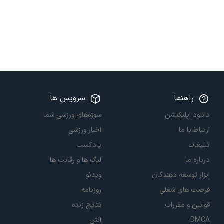
راهنما
سرویس ها
دانلود اپلیکیشن
سوژه‌های ورزشی شما
ارتباط با ما
اخبار ورزشی
تبلیغات
پادکست
درباره ما
لیگ ها و رقابت ها
ابزار توسعه دهندگان
ویدئو
فرصت های شغلی
روزنامه
قوانین و مقررات
نتایج زنده
DMCA
آنتن