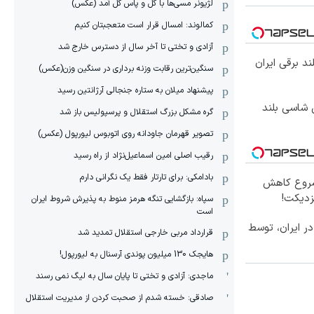
لژیونر مسی‌ها با گل و پاس گل آمد (عکس)
کمالوند: امسال قرار است متعجبتان کنیم
آزادی و تختی تا آخر سال از دسترس خارج شد
سنگین‌ترین رقابت وزنه برداری در سنگین وزن(عکس)
پیشنهاد میلان به ستاره جنجالی آرژانتین رسید
وکس ترین شاسی بلند
گره مشکل بزرگ استقلال و پرسپولیس باز شد
تصویر قهرمان جاودانه روی اتوبوس لیورپول (عکس)
رقیب اصلی امین اسماعیل‌نژاد از راه رسید
بادامکی: برای تارتار فقط یک نگرانی دارم
 شروع کاهش
زدیکت!
سپاه: بازگشایی تنگه هرمز منوط به پذیرش شروط ایران
است
کس‌ترین شاسی‌بلند EREV در ایران، توسط
قرارداد مربی خارجی استقلال تمدید شد
هایجک 130 میلیون پوندی آرسنال به لیورپول!
ماجدی: آزادی و تختی تا پایان سال به لیگ نمی رسند
صادقی: خسته شدم از صحبت کردن از مدیریت استقلال