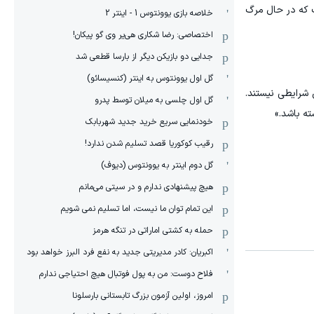
ت که در حال مرگ
خلاصه بازی یوونتوس 1 - اینتر 2
اختصاصی: رضا شکاری هی‌یر وی‌ گو پیکان!
جدایی دو بازیکن دیگر از بارسا قطعی شد
گل اول یوونتوس به اینتر (کنسیسائو)
 شرایطی نیستند.
گل اول چلسی به میلان توسط پدرو
ته باشد.»
خودنمایی سریع خرید جدید شهربابک
رقیب کوکوریا قصد تسلیم شدن ندارد!
گل دوم اینتر به یوونتوس (دیوف)
هیچ پیشنهادی ندارم و در سیتی می‌مانم
این تمام توان ما نیست، اما تسلیم نمی شویم
حمله به کشتی اماراتی در تنگه هرمز
اکبریان: کادر مدیریتی جدید به نفع فرد البرز خواهد بود
فلاح دوست: من به پول فوتبال هیچ احتیاجی ندارم
امروز، اولین آزمون بزرگ تابستانی بارسلونا