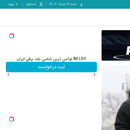
شنبه ۱۷ مرداد
-
18:01
جستجو
ورود
 سختی نیست !!
IM LS7 لوکس ترین شاسی بلند برقی ایران
ثبت درخواست
›
‹