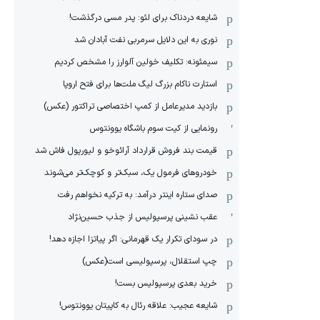
شایعه دردناک برای لئو: پدر مسی درگذشت!
نوری به این دلایل سرمربی نفت آبادان شد
سیمئونه: تکلیف خولین آلوارز را مشخص کردیم
استارت ناکام بزرگ لیگ ملت‌ها برای فتح اروپا
بازدید مدیرعامل از کمپ اختصاصی تراکتور (عکس)
رونمایی از کیت سوم باشگاه یوونتوس
قیمت بند فروش قرارداد آرائوخو و لیورپول فاش شد
خودروهای فرمول یک، سبک‌تر و کوچک‌تر می‌شوند
صدای ستاره اینتر درآمد: به ترکیه نخواهم رفت
عقب نشینی پرسپولیس از جذب حسین‌نژاد
در سودای تکرار یک قهرمانی: اگر پیاتزا اجازه دهد!
چپ استقلال، پرسپولیسی است(عکس)
خرید بعدی پرسپولیس بست!
شایعه عجیب: علاقه رئال به کاپیتان یوونتوس!