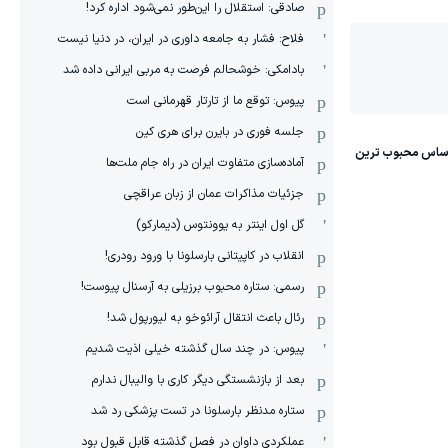
صادقی: استقلال را این‌طور نمی‌شود اداره کرد!
فلاح: فشار به جامعه داوری در ایران، در دنیا نیست
بادامکی: خوشحالم فرصت به مربی ایرانی داده شد
پیوس: توقع ما از تارتار قهرمانی است
جلسه فوری در بایرن برای هری کین
آماده‌سازی متفاوت ایران در راه جام ملت‌ها
جزئیات مذاکرات عمان از زبان عراقچی
گل اول اینتر به یوونتوس (دیمارکو)
انقلاب در کاپیتانی بارسلونا با ورود رودری!
رسمی: ستاره محبوب برزیلی به آرسنال پیوست!
رئال باعث انتقال آرائوخو به لیورپول شد!
پیوس: در چند سال گذشته خیلی اذیت شدیم
بعد از بازنشستگی دیگر کاری با والیبال ندارم
ستاره مدنظر بارسلونا در تست پزشکی رد شد
عملکردی داوان در فصل گذشته قابل قبول بود