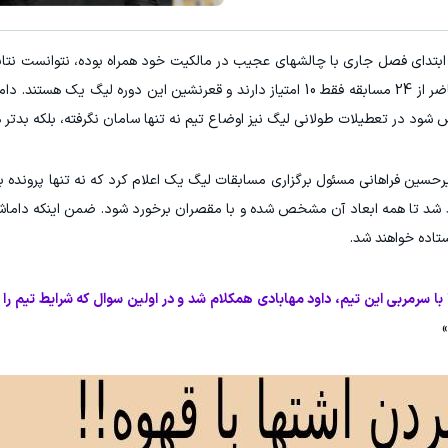
د برقی ایران
وام 100 هزار تتری آبان تتر | فوری، فقط با احراز هویت
ابتدای فصل جاری با چالشهای عجیب در مالکیت خود همراه بوده، نتوانست نتایج 
ثبت درخواست
کلیک کن!
هفته به هفته شرایطش پیچیده‌تر شد. آنها در حال حاضر از 24 مسابقه فقط 10 امتیاز دارند و قعرنشین این دوره
شود در تعطیلات طولانی لیگ نیز اوضاع تیم نه تنها سامان نگرفته، بلکه بدتر
میرحسین فراهانی مسئول برگزاری مسابقات لیگ یک اعلام کرد که نه تنها پرونده ب
هد شد تا همه ابعاد آن مشخص شده و با مقصران برخورد شود. ضمن اینکه داماش
تاده خواهند شد.
ا سرمربی این تیم، داود مهابادی همکلام شد و در اولین سوال که شرایط تیم را
»