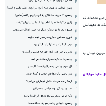
قطعی: بهترین لیگ یک در پرسپولیس!
پیروز قربانی در ورزش‌سه لایو: بیرانوند، علی دایی و قلب!
رسمی: 2 خرید استقلال به آلومینیوم رفتند(عکس)
اضی نشده‌اند که
ژاپن اینگونه تاج پادشاهی را از والیبال ایران گرفت
شگاه به تعهداتش
عبدی: یک یا دو بازیکن دیگر به خیبر اضافه می‌شوند
فوری: مجتبی جباری سرمربی تیم جزیره
دربی ایتالیا در استرالیا را اینتر برد
بدترین خبر عمر لئو: خورخه مسی درگذشت
ترین دریافتی 8 درصد بوده و بعید است کسی از 10 درصد بیشتر گرفته باشد. در واقع بجز دریافتی ابتدای فصل، مبالغ 5 تا 10 میلیون تومان به
وضعیت مالکیت ملوان مشخص شد
گل سوم چلسی به میلان توسط کایسدو
تیم یحیی یک مهاجم جدید و آشنا خرید
ل، داود مهابادی
آرسنال به سرعت عاشق گیمارش می‌شود!
دبل پدرو؛ گل دوم چلسی به میلان
یک ایرانی سرمربی تکواندوی قزاقستان شد
رسمی: کاپیتان وفادار رم یک ساله بست