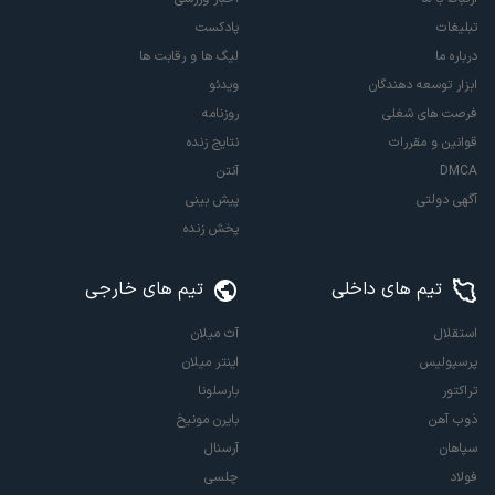
تبلیغات
پادکست
درباره ما
لیگ ها و رقابت ها
ابزار توسعه دهندگان
ویدئو
فرصت های شغلی
روزنامه
قوانین و مقررات
نتایج زنده
DMCA
آنتن
آگهی دولتی
پیش بینی
پخش زنده
تیم های داخلی
تیم های خارجی
استقلال
آث میلان
پرسپولیس
اینتر میلان
تراکتور
بارسلونا
ذوب آهن
بایرن مونیخ
سپاهان
آرسنال
فولاد
چلسی