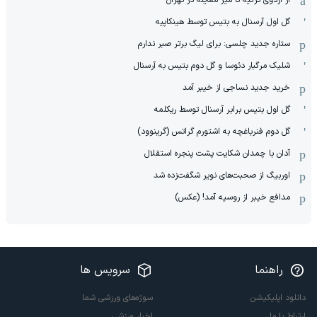
گل اول آرسنال به بتیس توسط هینکاپیه
ستاره جدید چلسی: برای لیگ برتر صبر ندارم
شلیک مرگبار دئوسا و گل دوم بتیس به آرسنال
خرید جدید نساجی از خیبر آمد
گل اول بتیس برابر آرسنال توسط ریکلمه
گل دوم فنرباغچه به اشتورم گراتس (گرینوود)
آدان با چمدان شکایت پشت پنجره استقلال
اوربیگ از صحبت‌های نویر شگفت‌زده شد
مدافع خیبر از روسیه آمد! (عکس)
راهنما
سرویس ها
دانلود اپلیکیشن
سوژه‌های ورزشی شما
ارتباط با ما
اخبار ورزشی