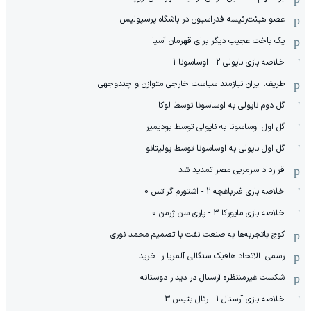
عضو هیئت‌رئیسه فدراسیون در باشگاه پرسپولیس
یک باخت عجیب دیگر برای قهرمان آسیا
خلاصه بازی ناپولی 2 - اوساسونا 1
ظریف: ایران نیازمند سیاست خارجی متوازن و چندوجهی
گل دوم ناپولی به اوساسونا توسط لوکا
گل اول اوساسونا به ناپولی توسط بودیمیر
گل اول ناپولی به اوساسونا توسط پولیتانو
قرارداد سرمربی مصر تمدید شد
خلاصه بازی فنرباغچه 2 - اشتورم گراتس 0
خلاصه بازی مایورکا 3 - پاری سن ژرمن 0
کوچ باتجربه‌ها به صنعت نفت با تصمیم محمد نوری
رسمی: الاتحاد هافبک سنگالی آلمریا را خرید
شکست غیرمنتظره آرسنال در دیدار دوستانه
خلاصه بازی آرسنال 1 - رئال بتیس 3