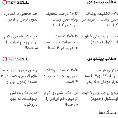
مطالب پیشنهادی
60% تخفیف پوشاک
تا 60 درصد تخفیف
خداحافظی با کمردرد،
جین وست + خرید در
ویژه جین وست +
بدون قرص و آمپول
4 قسط
خرید در4 قسط
یخچال ویترینی 9 فوت
تا %60 تخفیف
این دکتر شیرازی کرم
ایستکول (جدید)
محصولات جین وست
ترمیم زخم ایرانی را
+ خرید در 4 قسط
ساخت!!!
مطالب پیشنهادی
بهترین فرصت
60% تخفیف پوشاک
از بین بردن جای زخم
سرمایه‌گذاری‼️ با 100
جین وست + خرید در
های قدیمی، فقط در 3
هزار تومان طلا بخر‼️
4 قسط
هفته!! (بدون لیزر و
جراحی)
یخچال ویترینی 9 فوت
این دکتر شیرازی کرم
کمردرد؟ راه‌حلش
ایستکول (جدید)
ترمیم زخم ایرانی را
اینجاست، نه توی
ساخت!!!
داروخونه
دیدگاه‌ها