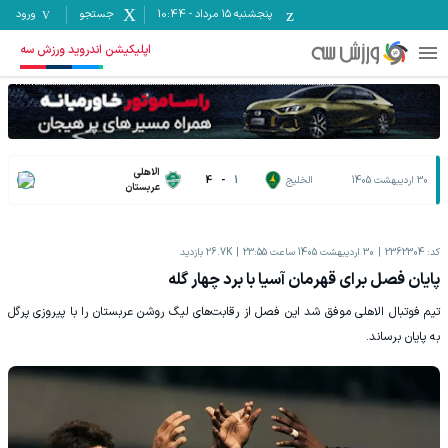
پنجشنبه ۱۵ مرداد
-
10:44
جستجو
ورود
اپلیکیشن اندروید ورزش سه
الاهلی
30 اردیبهشت 1405
الخلیج
1
-
4
عربستان
کد:
2362304
30 اردیبهشت 1405 ساعت 23:55
26.7K
بازدید
پایان فصل برای قهرمان آسیا با برد چهار گله
تیم فوتبال الاهلی موفق شد این فصل از رقابت‌های لیگ روشن عربستان را با پیروزی پرگل
به پایان برساند.