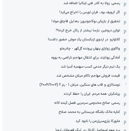
رسمی: زولا به کادر فنی ایتالیا اضافه شد
اگر کرویف بود، فران تورس را اخراج می‌کرد!
تحقیق از بازیکن بوکاجونیورز به‌دلیل قاچاق مواد!
توازن دروغین: بارسا بیشتر از رئال خرج کرده؟!
کاناوارو: در اردوی ازبکستان یک موش حضور داشت!
واکاوی زوایای پنهان پرونده گل‌گهر - چادرملو
آمادگی یونایتد برای انتقال مهاجم ناراضی به یووه
یک تیم دیگر مدعی کسب سهمیه آسیا شد
قیمت فروش مهاجم ناکام میلان مشخص شد
نوستالژی و قاب های سنگین، میلان 1 - رم 2 (2006/2007)
پزشکیان: همه مردم، ایران را حفظ کردند
رسمی: صالح مخدومی سرمربی فصل آینده کاله
کنایه مالک باشگاه عربستانی به محمد صلاح
مایورکا پاری‌سن‌ژرمن را نابود کرد
برد مهم اسماعیل کارتال در لیگ قهرمانان اروپا