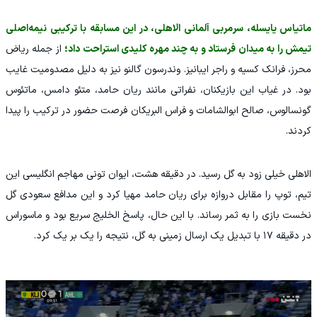
ماتیاس یایسله، سرمربی آلمانی الاهلی، در این مسابقه با ترکیبی نیمه‌اصلی
تیمش را به میدان فرستاد و به چند مهره کلیدی استراحت داد؛
از جمله ریاض
محرز، فرانک کسیه و راجر ایبانیز. وندرسون گالنو نیز به دلیل مصدومیت غایب
بود. در غیاب این بازیکنان، نفراتی مانند ریان حامد، متئو دامس، ماتئوس
گونسالوس، صالح ابوالشامات و فراس البریکان فرصت حضور در ترکیب را پیدا
کردند.
الاهلی خیلی زود به گل رسید. در دقیقه هشت، ایوان تونی مهاجم انگلیسی این
تیم، توپ را مقابل دروازه برای ریان حامد مهیا کرد و این مدافع سعودی گل
نخست بازی را به ثمر رساند. با این حال، پاسخ الخلیج سریع بود و ماسوراس
در دقیقه ۱۷ با تبدیل یک ارسال زمینی به گل، نتیجه را یک بر یک کرد.