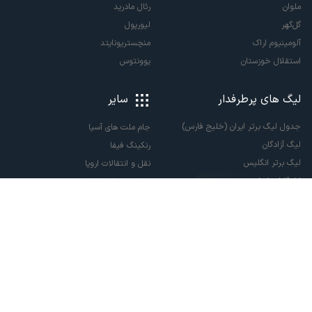
ملوان
رئال مادرید
گل‌گهر
لیورپول
آلومینیوم اراک
منچستریونایتد
استقلال خوزستان
یوونتوس
لیگ های پرطرفدار
سایر
جدول لیگ برتر ایران (خلیج فارس)
جام ملت های آسیا
لیگ آزادگان
رنکینگ فیفا
لیگ برتر انگلیس
نقل و انتقالات اروپا
لالیگا اسپانیا
نقل و انتقالات ایران
سری آ ایتالیا
پاری سن ژرمن
لیگ قهرمانان اروپا
لیگ نخبگان آسیا
لیگ قهرمانان آسیا دو
لیگ برتر فوتسال