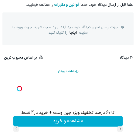
لطفا قبل از ارسال دیدگاه خود، حتما
قوانین و مقررات
را مطالعه فرمایید.
جهت ارسال نظر و دیدگاه خود باید ابتدا وارد سایت شوید. جهت ورود به
سایت
اینجا
را کلیک کنید
20
دیدگاه
بر اساس محبوب ترین
مشاهده بیشتر
تا 60 درصد تخفیف ویژه جین وست + خرید در4 قسط
تا %60 تخفیف محصولات جین وست + خرید در 4 
مشاهده و خرید
›
‹