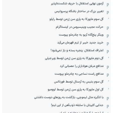
آزمون نهایی استقلال با حریف شکست‌ناپذیر
تغییر بزرگ در ساختار باشگاه پرسپولیس
گل سوم مایورکا به پاری سن ژرمن توسط رایلو
حرکت عجیب وینیسیوس در اینستاگرام
وینگر پنج‌گله آریو به چادرملو پیوست
خرید جدید خیبر از تیم قهرمان می‌آید
اعتراف استقلال: پنجره بسته و باز نمی‌شود!
گل دوم مایورکا به پاری سن ژرمن توسط ویرجیلی
مدافع میلان هواداران را عصبانی کرد
مدافع راست نساجی به چادرملو پیوست
گل سوم بتیس به آرسنال توسط فورنالس
گل اول مایورکا به پاری سن ژرمن توسط لوومبو
با انگیزه مثل لیموچی، بازگشت به روزهای دوست داشتنی
جدایی کاپیتان با سابقه ذوب‌آهن از این تیم!
از اردوی ترکیه تا میز معاینه در تهران