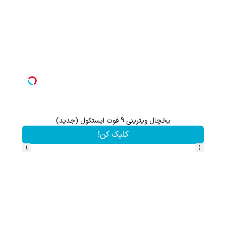
یخچال ویترینی 9 فوت ایستکول (جدید)
تا 60 درصد تخفیف ویژه جین وست + خرید در4 قسط
کلیک کن!
›
‹