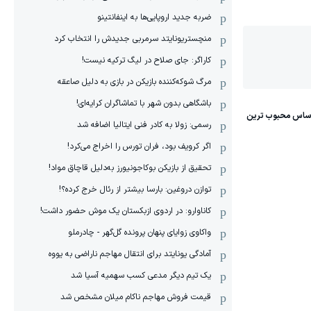
ضربه جدید اروپایی‌ها به اینفانتینو
منچستریونایتد سرمربی جدیدش را انتخاب کرد
کاراگر: جای صلاح در لیگ ترکیه نیست!
مرگ شوکه‌کننده بازیکن در بازی به دلیل صاعقه
باشگاهی بدون شهر با تماشاگران کرایه‌ای!
رسمی: زولا به کادر فنی ایتالیا اضافه شد
اگر کرویف بود، فران تورس را اخراج می‌کرد!
تحقیق از بازیکن بوکاجونیورز به‌دلیل قاچاق مواد!
توازن دروغین: بارسا بیشتر از رئال خرج کرده؟!
کاناوارو: در اردوی ازبکستان یک موش حضور داشت!
واکاوی زوایای پنهان پرونده گل‌گهر - چادرملو
آمادگی یونایتد برای انتقال مهاجم ناراضی به یووه
یک تیم دیگر مدعی کسب سهمیه آسیا شد
قیمت فروش مهاجم ناکام میلان مشخص شد