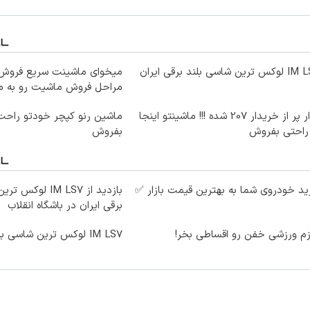
ترین شاسی بلند برقی ایران
میخوای ماشینت سریع فروش ب
مراحل فروش ماشیت رو به ما
بازار پر از خریدار 207 شده !!! ماشینتو اینجا
ماشین رنو کپچر خودتو راحت
 راحتی بفروش
بفروش
د خودروی شما به بهترین قیمت بازار ✅
بازدید از IM LS7 ل
برقی ایران در باشگاه انقلاب
زم ورزشی خفن رو اقساطی بخر!
IM LS7 لوکس ترین شاسی بلند برقی ایران