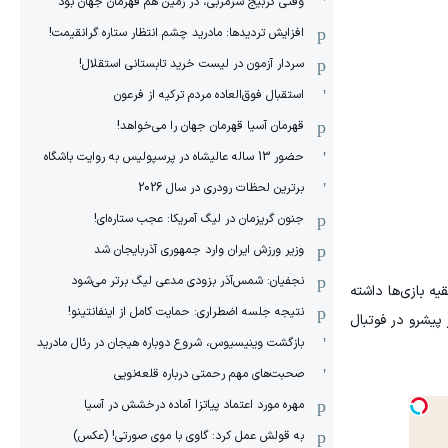
وقتی گربیج سرمربی، در زمین هم قهرمان جهان بود
افزایش تردیدها: مادرید چشم انتظار ستاره گرانقیمت!
سردار آزمون در لیست خرید تابستانی استقلال!
استقبال فوق‌‌العاده مردم ترکیه از فرعون
قهرمان آسیا قهرمان جهان را می‌خواهد!
حضور 13 ساله عالیشاه در پرسپولیس به روایت باشگاه
برترین لحظات رودری در سال 2026
جنون گریزمان در لیگ آمریکا: عجب ستاره‌ای!
وزیر ورزش ایران وارد جمهوری آذربایجان شد
نجفیان: شمس‌آذر بزودی مدعی لیگ برتر می‌شود
یه بازی‌ها داشته
نتیجه جلسه اضطراری: حمایت کامل از اینفانتینو!
پیشرو در فوتبال
بازگشت وینیسیوس، شروع دوباره هیجان در رئال مادرید
صحبت‌های مهم رحمتی درباره قلعه‌نویی
مهره مورد اعتماد پیاتزا آماده درخشش در آسیا
به قولش عمل کرد: گاوی با موی صورتی! (عکس)