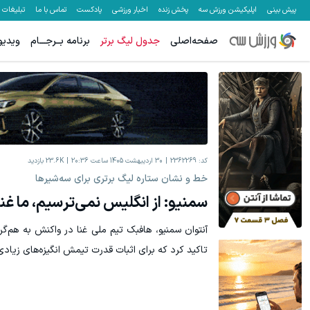
پیش بینی
اپلیکیشن ورزش سه
پخش زنده
اخبار ورزشی
پادکست
تماس با ما
تبلیغات
صفحه‌اصلی
جدول لیگ برتر
برنامه بــرجـــام
ویدیو
کد:
2362269
30 اردیبهشت 1405 ساعت 20:36
23.6K
بازدید
خط و نشان ستاره لیگ برتری برای سه‌شیرها
سمنیو: از انگلیس نمی‌ترسیم، ما غن
تاکید کرد که برای اثبات قدرت تیمش انگیزه‌های زیادی