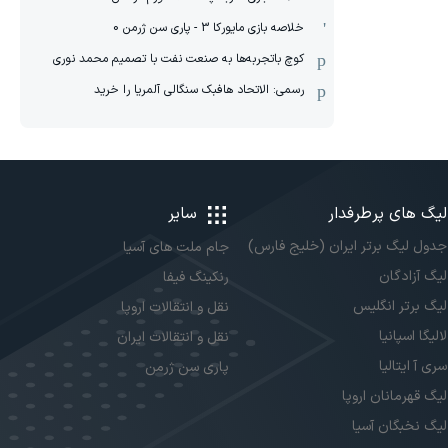
خلاصه بازی مایورکا 3 - پاری سن ژرمن 0
کوچ باتجربه‌ها به صنعت نفت با تصمیم محمد نوری
رسمی: الاتحاد هافبک سنگالی آلمریا را خرید
لیگ های پرطرفدار
سایر
جدول لیگ برتر ایران (خلیج فارس)
جام ملت های آسیا
لیگ آزادگان
رنکینگ فیفا
لیگ برتر انگلیس
نقل و انتقالات اروپا
لالیگا اسپانیا
نقل و انتقالات ایران
سری آ ایتالیا
پاری سن ژرمن
لیگ قهرمانان اروپا
لیگ نخبگان آسیا