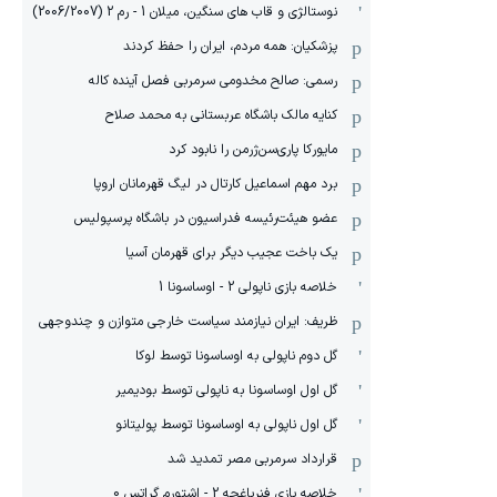
نوستالژی و قاب های سنگین، میلان 1 - رم 2 (2006/2007)
پزشکیان: همه مردم، ایران را حفظ کردند
رسمی: صالح مخدومی سرمربی فصل آینده کاله
کنایه مالک باشگاه عربستانی به محمد صلاح
مایورکا پاری‌سن‌ژرمن را نابود کرد
برد مهم اسماعیل کارتال در لیگ قهرمانان اروپا
عضو هیئت‌رئیسه فدراسیون در باشگاه پرسپولیس
یک باخت عجیب دیگر برای قهرمان آسیا
خلاصه بازی ناپولی 2 - اوساسونا 1
ظریف: ایران نیازمند سیاست خارجی متوازن و چندوجهی
گل دوم ناپولی به اوساسونا توسط لوکا
گل اول اوساسونا به ناپولی توسط بودیمیر
گل اول ناپولی به اوساسونا توسط پولیتانو
قرارداد سرمربی مصر تمدید شد
خلاصه بازی فنرباغچه 2 - اشتورم گراتس 0