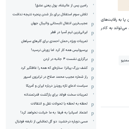
رامین پس از عالیشاه، پول یعنی عشق!
تلاش سوم استقلال برای باز شدن پنجره نتیجه نداشت
وان پا به رقابت‌های
عجیب‌ترین انتقال تابستانی والیبال جهان
می‌تواند به کادر
ایرانی‌ترین تیم آسیا در قطر
تمرینات ویژه رحمان احمدی برای گلرهای سپاهان
پرسپولیس همه کار کرد اما زورش نرسید!
برگزاری نشست ۴ جانبه در اردن
سمنیو
کشف بزرگ پیاتزا: ستاره‌ای که همه را غافلگیر کرد
راز شماره عجیب محمد صلاح در ترابزون اسپور
سیاست ادعای تازه رویترز درباره ایران و آمریکا
تمرینات سخت فولاد برای بازگشت قدرتمندانه
لحظه به لحظه با تحولات نقل و انتقالات
اعتماد اسپانیا به فیفا: به ما خیانت نخواهد کرد!
مسی دوباره درخشید؛ دو گل تماشایی از نابغه فوتبال