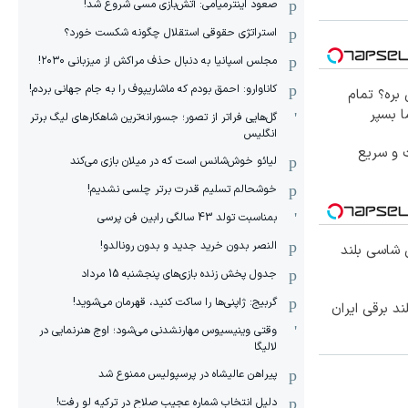
صعود اینترمیامی: آتش‌بازی مسی شروع شد!
استراتژی حقوقی استقلال چگونه شکست خورد؟
مجلس اسپانیا به دنبال حذف مراکش از میزبانی ۲۰۳۰!
کاناوارو: احمق بودم که ماشاریپوف را به جام جهانی بردم!
ره؟ تمام
 بسپر
گل‌هایی فراتر از تصور؛ جسورانه‌ترین شاهکارهای لیگ برتر
انگلیس
 و سریع
لیائو خوش‌شانس است که در میلان بازی می‌کند
خوشحالم تسلیم قدرت برتر چلسی نشدیم!
بمناسبت تولد 43 سالگی رابین فن پرسی
النصر بدون خرید جدید و بدون رونالدو!
وکس ترین شاسی بلند
جدول پخش زنده بازی‌های پنجشنبه 15 مرداد
گربیج: ژاپنی‌ها را ساکت کنید، قهرمان می‌شوید!
وقتی وینیسیوس مهارنشدنی می‌شود؛ اوج هنرنمایی در
لالیگا
پیراهن عالیشاه در پرسپولیس ممنوع شد
دلیل انتخاب شماره عجیب صلاح در ترکیه لو رفت!