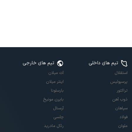
تیم های داخلی
تیم های خارجی
استقلال
آث میلان
پرسپولیس
اینتر میلان
تراکتور
بارسلونا
ذوب آهن
بایرن مونیخ
سپاهان
آرسنال
فولاد
چلسی
ملوان
رئال مادرید