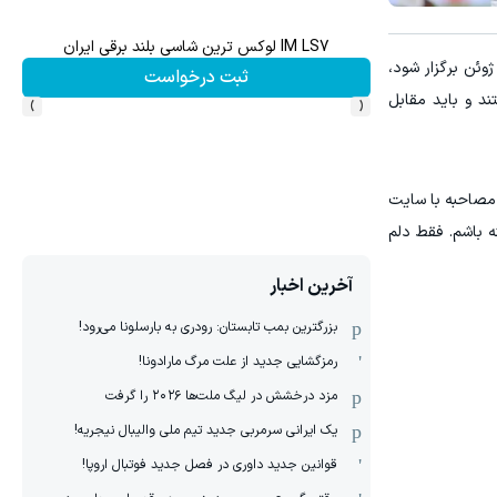
IM LS7 لوکس ترین شاسی بلند برقی ایران
فرصت
گروه ال جام جهانی با انگلیس هم‌گروه شده است. این تقابل جذاب که قرار است در تاریخ 23 ژوئن برگزار شود،
ثبت درخواست
›
‹
د و باید مقابل
 مصاحبه با سایت
 باشم. فقط دلم
آخرین اخبار
بزرگترین بمب تابستان: رودری به بارسلونا می‌رود!
رمزگشایی جدید از علت مرگ مارادونا!
مزد درخشش در لیگ ملت‌ها ٢٠٢۶ را گرفت
یک ایرانی سرمربی جدید تیم ملی والیبال نیجریه!
قوانین جدید داوری در فصل جدید فوتبال اروپا!