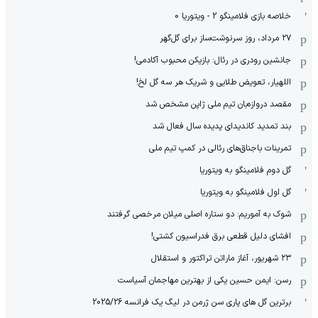
خلاصه بازی فلامینگو 2 - ویتوریا 0
۲۷ مرداد، روز سرنوشت‌ساز برای گل‌گهر
جانشین رودری در رئال: بازیکن محبوب آکادمی!
اللهیار، تعویض طلایی و شریک هر سه گل لخ!
مقصد دروازه‌بان تیم ملی ژاپن مشخص شد
بند تمدید کاندیدای پدیده سال فعال شد
‫تمرینات باجناق‌های رئالی در کمپ تیم ملی
گل دوم فلامینگو به ویتوریا
گل اول فلامینگو به ویتوریا
شوک به آموریم: دو ستاره اصلی میلان مرخصی گرفتند
افشای دلیل قطعی برق فدراسیون کشتی!
۲۳ شهریور، آغاز ماراتن تراکتور و استقلال
رسن: ایمن حسین یکی از بهترین مهاجمان آسیاست
برترین گل های پاری سن ژرمن در لیگ یک فرانسه 2025/26