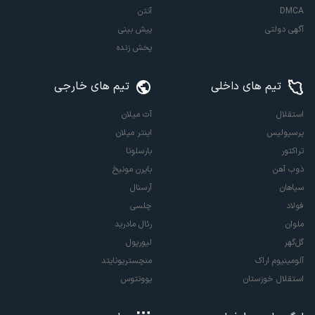
DMCA
آنتن
آگهی دولتی
پیش بینی
پخش زنده
تیم های داخلی
تیم های خارجی
استقلال
آث میلان
پرسپولیس
اینتر میلان
تراکتور
بارسلونا
ذوب آهن
بایرن مونیخ
سپاهان
آرسنال
فولاد
چلسی
ملوان
رئال مادرید
گل‌گهر
لیورپول
آلومینیوم اراک
منچستریونایتد
استقلال خوزستان
یوونتوس