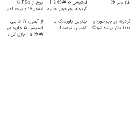
طلا بخر 😍
استیشن 5 🎮😍📱 |
پوچ از PS5 تا
گردونه بچرخون جایزه
آیفون17 و بیت کوین
ببر
🔥
گردونه رو بچرخون و
بهترین پاوربانک با
از آیفون 17 تا پلی
1000 دلار برنده شو😍
کمترین قیمت❗
استیشن 5 جایزه ببر
🎮😍📱 | بازی کن ،
گردونه بچرخون