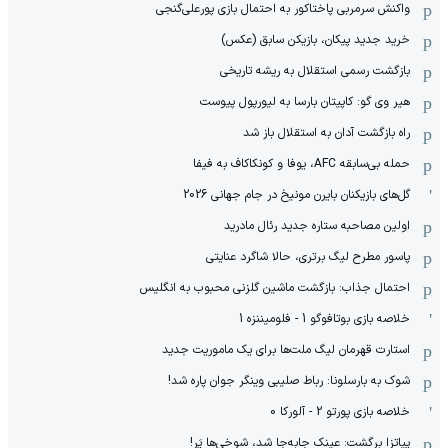
واکنش سرمربی پاختاکور به احتمال بازی پورعلی‌گنجی
خرید جدید پیکان، بازیکن سابق (عکس)
بازگشت رسمی استقلال به ریشه تاریخی
هیر وی گو: کاپیتان بارسا به لیورپول پیوست
راه بازگشت آدان به استقلال باز شد
حمله بی‌سابقه AFC، یوفا و کونکاکاف به فیفا
گل‌های بازیکنان بایرن مونیخ در جام جهانی 2026
‫اولین مصاحبه ستاره جدید رئال مادرید
پاسور مطرح لیگ برتری، حالا شاگرد عنایتی
احتمال جذاب: بازگشت ماشین گلزنی محبوب به انگلیس
خلاصه بازی بوتافوگو 1 - فلومیننزه 1
استارت قهرمان لیگ ملت‌ها برای یک ماموریت جدید
‫شوک به بارسلونا: رباط صلیبی وینگر جوان پاره شد!
خلاصه بازی پورتو 2 - آلورکا 0
پیاتزا برگشت: عینک جابه‌جا شد، شوخی‌ها پَر!