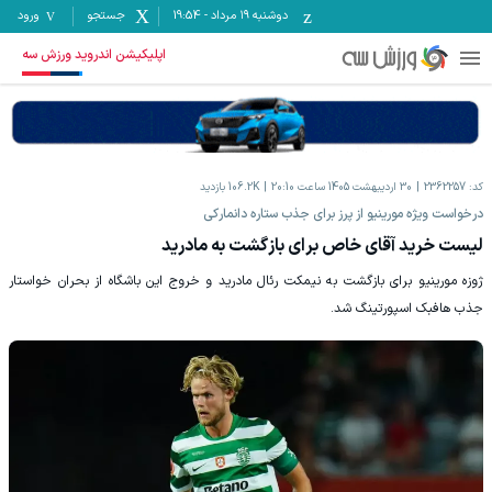
دوشنبه ۱۹ مرداد
-
19:54
جستجو
ورود
اپلیکیشن اندروید ورزش سه
کد:
2362257
30 اردیبهشت 1405 ساعت 20:10
106.2K
بازدید
درخواست ویژه مورینیو از پرز برای جذب ستاره دانمارکی
لیست خرید آقای خاص برای بازگشت به مادرید
ژوزه مورینیو برای بازگشت به نیمکت رئال مادرید و خروج این باشگاه از بحران خواستار
جذب هافبک اسپورتینگ شد.