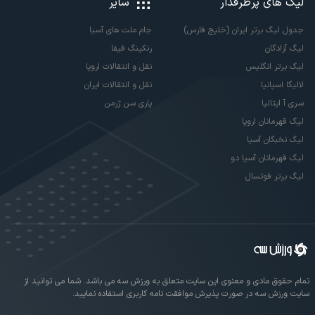
لیگ های پرطرفدار
سایر
جدول لیگ برتر ایران (خلیج فارس)
جام ملت های آسیا
لیگ آزادگان
رنکینگ فیفا
لیگ برتر انگلیس
نقل و انتقالات اروپا
لالیگا اسپانیا
نقل و انتقالات ایران
سری آ ایتالیا
پاری سن ژرمن
لیگ قهرمانان اروپا
لیگ نخبگان آسیا
لیگ قهرمانان آسیا دو
لیگ برتر فوتسال
تمام حقوق مادی و معنوی این سایت متعلق به ورزش سه می باشد. شما می توانید از
سایت ورزش سه در صورت پذیرش موافقت نامه کاربری استفاده نمایید.