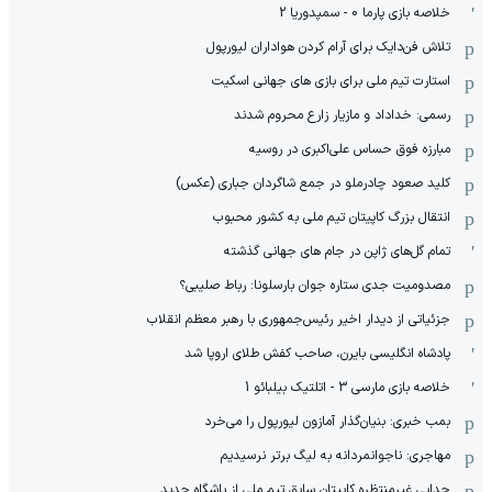
خلاصه بازی پارما 0 - سمپدوریا 2
تلاش فن‌دایک برای آرام کردن هواداران لیورپول
استارت تیم ملی برای بازی های جهانی اسکیت
رسمی: خداداد و مازیار زارع محروم شدند
مبارزه فوق حساس علی‌اکبری در روسیه
کلید صعود چادرملو در جمع شاگردان جباری (عکس)
انتقال بزرگ کاپیتان تیم ملی به کشور محبوب
تمام گل‌های ژاپن در جام های جهانی گذشته
مصدومیت جدی ستاره جوان بارسلونا: رباط صلیبی؟
جزئیاتی از دیدار اخیر رئیس‌جمهوری با رهبر معظم انقلاب
پادشاه انگلیسی بایرن، صاحب کفش طلای اروپا شد
خلاصه بازی مارسی 3 - اتلتیک بیلبائو 1
بمب خبری: بنیان‌گذار آمازون لیورپول را می‌خرد
مهاجری: ناجوانمردانه به لیگ برتر نرسیدیم
جدایی غیرمنتظره کاپیتان سابق تیم ملی از باشگاه جدید