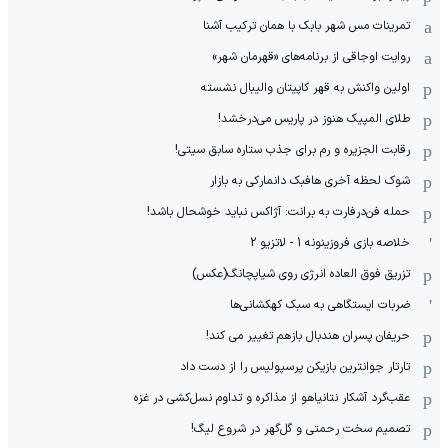
تمرینات مس شهر بابک با همان ترکیب آشنا
روایت اوجاقی از برنامه‌های «قهرمان شهر»
اولین واکنش به قهر کاپیتان والیبال نشسته
طلای المپیک هنوز در پاریس می‌درخشد!
رقابت الجزیره و رم برای جذب ستاره سابق سیتی!
شوک لحظه آخری هافبک دانمارکی به بازار
حمله فن‌درفارت به برانت: آژاکس نباید خوشحال باشد!
خلاصه بازی فروزینونه 1 - لاتزیو 2
تزریق فوق العاده انرژی روی شیاپچانگ(عکس)
ضربات ایستگاهی به سبک کهکشانی‌ها
حریفان پسران هندبال بازهم تغییر می کند!
تارتار جوانترین بازیکن پرسپولیس را از دست داد
عقب‌گرد آشکار نتانیاهو از مذاکره و تداوم نسل‌کشی در غزه
تصمیم سخت رحمتی و گل‌گهر در شروع لیگ!