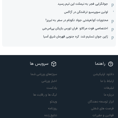
جوانگرایی فجر به نیمکت این تیم رسید
اولین سوپرسیو تراشتگن در آژاکس
محتویات کوله‌پشتی جواد نکونام در سفر به تبریز!
اختصاصی فوت مرکاتو: فران تورس بازیکن پی‌اس‌جی
ژاپن جوان تسلیم شد: کره جنوبی قهرمان شرق آسیا
راهنما
سرویس ها
دانلود اپلیکیشن
سوژه‌های ورزشی شما
ارتباط با ما
اخبار ورزشی
تبلیغات
پادکست
درباره ما
لیگ ها و رقابت ها
ابزار توسعه دهندگان
ویدئو
فرصت های شغلی
روزنامه
قوانین و مقررات
نتایج زنده