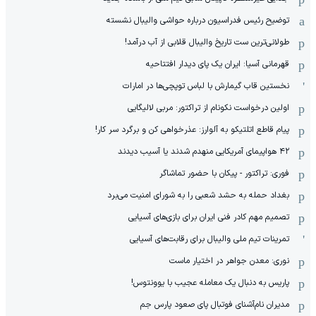
توضیح رئیس فدراسیون درباره حواشی والیبال نشسته
طولانی‌ترین ست تاریخ والیبال قلابی از آب درآمد!
قهرمانی آسیا: ایران یک پای دیدار افتتاحیه
نخستین قاب گیمارش با لباس توپچی‌ها در امارات
اولین درخواست نکونام از تراکتور: مربی لالیگایی
پیام قاطع اتلتیکو به آلوارز: عذرخواهی کن و برگرد سر کار!
۴۲ هواپیمای آمریکایی منهدم شدند یا آسیب دیدند
فوری: تراکتور - پیکان با حضور تماشاگر
بغداد حمله به حشد شعبی را به شورای امنیت می‌برد
تصمیم مهم کادر فنی ایران برای بازی‌های آسیایی
تمرینات تیم ملی والیبال برای رقابت‌های آسیایی
نوری: معدن جواهر در اختیار ماست
پاریس به دنبال یک معامله عجیب با یوونتوس!
مدیران نام‌آشنای فوتبال پای صعود پارس جم