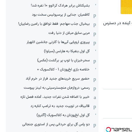
بشیکتاش برابر هرادک کرالوو 10 نفره شد!
کاظمیان: جدایی از پرسپولیس سخت بود
 آینده در دسترس
بیخیال جذب مهاجم: فقط توافق با رامین رضاییان!
مربی سابق میلان از دنیا رفت
پیروزی اروپایی آبی‌ها با گلزنی جانشین اللهیار
گل اول بنفیکا به هارتس (سیلوا)
سحرخیزان با توپ پر برگشت (عکس)
خلاصه بازی لخ‌پوزنان 1 - کلاکسویک 0
حضور سریع خریدهای جدید فراز در خرم آباد
رسمی: دروازه‌بان منچسترسیتی به لیدز پیوست
خیبر با اضافه شدن نفرات جدید، آماده فصل تازه
قالیباف در توییت جدید به ترامپ کنایه زد
گل اول لخ‌پوزنان به کلاکسویک (آگنرو)
دو پاس گل برای حردانی پس از استوری جنجالی