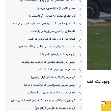
۹۹ درصد مطمئنم رودری از رئال سوءاستفاده کرد
مسیر ناگویا از فدراسیون می‌گذرد
گل چهارم بنفیکا به هارتس (پاولیدیس)
فدراسیون تأیید کرد: بونوچی دستیار مانچینی می‌شود
قاب‌هایی از تمرین سرخ‌پوشان پایتخت
هدف قرار دادن اهداف متخاصم در قشم
‏تمرینات نفس‌گیر سرمربی یونانی در تالار مشحون
بازی دوستانه بارسلونا لغو شد
اولین روز ویکتور مونیوز در ترکیب لیورپولی‌ها
مجری مشهور مربی لیگ یک شد
گل سوم بنفیکا به هارتس (پاولیدیس)
وجود اینکه گفته
اولین تمرین پرسپولیس در بازگشت از ترکیه
جدایی سنتر ۲۱۸ سانتی‌متری از استقلال
گل اول بشیکتاش برابر هرادک کرالوو توسط کلیچسوی
گل دوم بنفیکا به هارتس (آرائوخو)