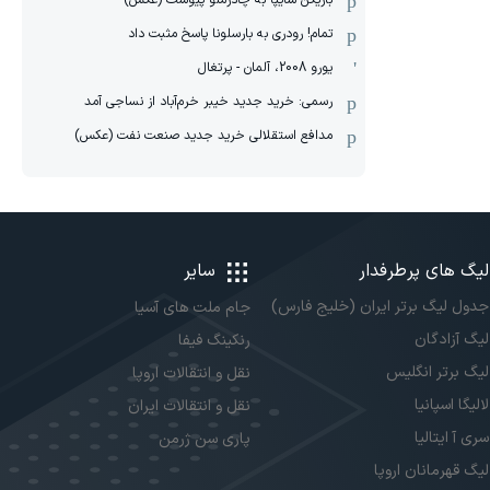
بازیکن سایپا به چادرملو پیوست (عکس)
تمام! رودری به بارسلونا پاسخ مثبت داد
یورو 2008، آلمان - پرتغال
رسمی: خرید جدید خیبر خرم‌آباد از نساجی آمد
مدافع استقلالی خرید جدید صنعت نفت (عکس)
لیگ های پرطرفدار
سایر
جدول لیگ برتر ایران (خلیج فارس)
جام ملت های آسیا
لیگ آزادگان
رنکینگ فیفا
لیگ برتر انگلیس
نقل و انتقالات اروپا
لالیگا اسپانیا
نقل و انتقالات ایران
سری آ ایتالیا
پاری سن ژرمن
لیگ قهرمانان اروپا