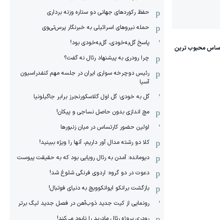
حفظ رکوردهای جهانی دو ستاره وزنه برداری
حمله نیروهای اسرائیلی به خبرنگار پرس‌تی‌وی
پاسخ گل‌به‌خودی، گل‌به‌خودی بود!
چرا رودری به پیشنهاد رئال نه گفت؟
رئیس دوچرخه سواری ایران در جلسه مهم کنفدراسیون
آسیا
گل به خودی؛ گل اول گلاسکورنجرز برابر جاگیلونیا
مچ اندازی بدون حاصل نساجی و پیکان!
اولین حضور کارتساس در میان زنبورها
کلا دو‌ رشته مدال آور داریم، آنها را ویژه ببینید!
دیومانده: آمدن به رئال رویایی بود که به حقیقت پیوست
دعوت در دو گروه: اردوی فرنگی شلوغ شد!
بازگشت برانکو ایوانکوویچ به دنیای فوتبال!
رونمایی از کیت جدید ذوب‌آهن در فصل جدید لیگ برتر
رودری پروژه رئال مادرید را نابود می‌کند!