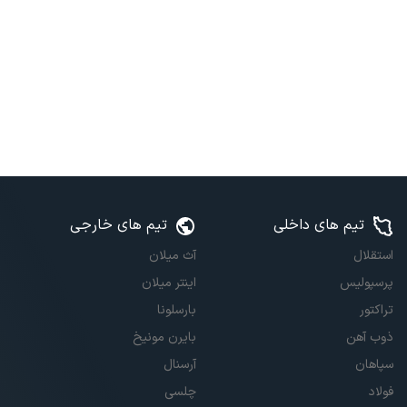
تیم های داخلی
تیم های خارجی
استقلال
آث میلان
پرسپولیس
اینتر میلان
تراکتور
بارسلونا
ذوب آهن
بایرن مونیخ
سپاهان
آرسنال
فولاد
چلسی