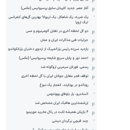
آغاز عصر جدید کاپیتان سابق پرسپولیس (عکس)
یک ضربه، یک شاهکار، یک تریولا! بهترین گل‌های کنفرانس
لیگ اروپا
دو گل لحظه آخری در تقابل آلومینیوم و مس
جزئیات فنی مذاکرات ایران و عمان
بازدید سرزده رئیس پارالمپیک از اردوی دختران پاراتکواندو
احمد نور و پایان سریع شایعه پرسپولیس! (عکس)
رسمی: فورلان سرمربی اروگوئه شد
توقف فجر مقابل جوانان ایران با گل لحظه آخری
رونالدو در یونایتد، انفجار یک نبوغ
الساندرو، یار باوفای یوونتوس
ارزشمندترین هافبک ایران مشخص شد
6 بازیکن همیشه ثابت در رئال مادرید مورینیو
چند قیچی برگردان دیدنی