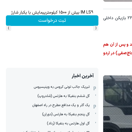
IM LS9 بیش از 1500 کیلومترپیمایش با یکبار شارژ
ن
هم از جمع 22 بازیکن داخلی
ثبت درخواست
›
‹
صدومیت جدی مواجه شد و در دقیقه 71 از زمین بیرون آمد و پس از آن هم
ج‌صفی) در اردو
آخرین اخبار
تبریک جالب تونی کروس به وینیسیوس
گل ششم بنفیکا به هارتس (شلدروپ)
یک گلر و یک مدافع مطرح در راه اصفهان
گل پنجم بنفیکا به هارتس (دوران)
گل اول هارتس به بنفیکا (رناد)