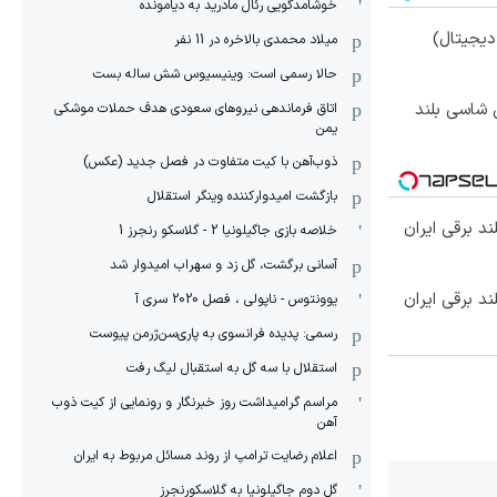
خوشامدگویی رئال مادرید به دیامونده
یجیتال)
میلاد محمدی بالاخره در 11 نفر
حالا رسمی است: وینیسیوس شش ساله بست
وکس ترین شاسی بلند
اتاق فرماندهی نیروهای سعودی هدف حملات موشکی
یمن
ذوب‌آهن با کیت متفاوت در فصل جدید (عکس)
بازگشت امیدوارکننده وینگر استقلال
خلاصه بازی جاگیلونیا 2 - گلاسکو رنجرز 1
آسانی برگشت، گل زد و سهراب امیدوار شد
یوونتوس - ناپولی ، فصل 2020 سری آ
رسمی: پدیده فرانسوی به پاری‌سن‌ژرمن پیوست
استقلال با سه گل به استقبال لیگ رفت
مراسم گرامیداشت روز خبرنگار و رونمایی از کیت ذوب
آهن
اعلام رضایت ترامپ از روند مسائل مربوط به ایران
گل دوم جاگیلونیا به گلاسکورنجرز