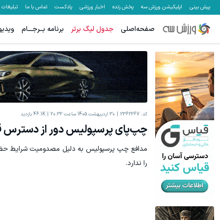
پیش بینی
اپلیکیشن ورزش سه
پخش زنده
اخبار ورزشی
پادکست
تماس با ما
تبلیغات
صفحه‌اصلی
جدول لیگ برتر
برنامه بــرجـــام
ویدیو
کد:
2362267
30 اردیبهشت 1405 ساعت 20:32
46.1K
بازدید
چپ‌پای پرسپولیس دور از دسترس ق
مدافع چپ پرسپولیس به دلیل مصدومیت شرایط حضور 
را ندارد.