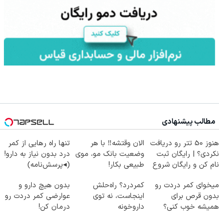
مطالب پیشنهادی
هنوز 50 تتر رو دریافت
الان وقتشه‼️ با هر
تنها راه رهایی از کمر
نکردی؟ | رایگان ثبت
وضعیت بانک مو، موی
درد بدون نیاز به دارو!
نام کن و رایگان شروع
طبیعی بکار!
(◂پرسش‌نامه)
کن!
میخوای کمر دردت رو
کمردرد؟ راه‌حلش
بدون هیچ دارو و
بدون قرص برای
اینجاست، نه توی
عوارضی کمر دردت رو
همیشه خوب کنی؟
داروخونه
درمان کن!
(◂پرسش‌نامه رو پر
(پرسش‌نامه)