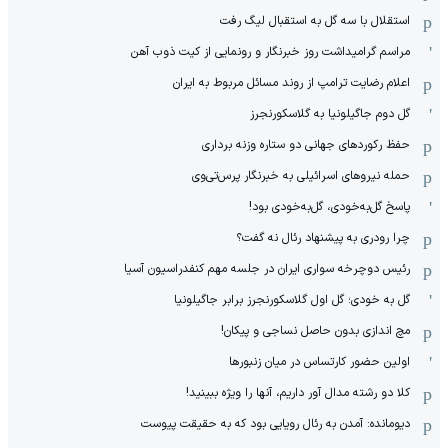
استقلال با سه گل به استقبال لیگ رفت
مراسم گرامیداشت روز خبرنگار و رونمایی از کیت ذوب آهن
اعلام رضایت ترامپ از روند مسائل مربوط به ایران
گل دوم جاگیلونیا به گلاسکورنجرز
حفظ رکوردهای جهانی دو ستاره وزنه برداری
حمله نیروهای اسرائیلی به خبرنگار پرس‌تی‌وی
پاسخ گل‌به‌خودی، گل‌به‌خودی بود!
چرا رودری به پیشنهاد رئال نه گفت؟
رئیس دوچرخه سواری ایران در جلسه مهم کنفدراسیون آسیا
گل به خودی؛ گل اول گلاسکورنجرز برابر جاگیلونیا
مچ اندازی بدون حاصل نساجی و پیکان!
اولین حضور کارتساس در میان زنبورها
کلا دو‌ رشته مدال آور داریم، آنها را ویژه ببینید!
دیومانده: آمدن به رئال رویایی بود که به حقیقت پیوست