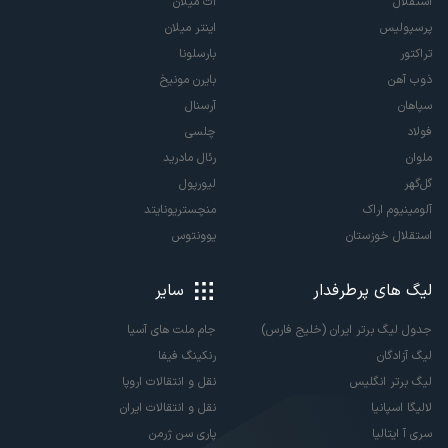
استقلال
آث میلان
پرسپولیس
اینتر میلان
تراکتور
بارسلونا
ذوب آهن
بایرن مونیخ
سپاهان
آرسنال
فولاد
چلسی
ملوان
رئال مادرید
گل‌گهر
لیورپول
آلومینیوم اراک
منچستریونایتد
استقلال خوزستان
یوونتوس
لیگ های پرطرفدار
سایر
جدول لیگ برتر ایران (خلیج فارس)
جام ملت های آسیا
لیگ آزادگان
رنکینگ فیفا
لیگ برتر انگلیس
نقل و انتقالات اروپا
لالیگا اسپانیا
نقل و انتقالات ایران
سری آ ایتالیا
پاری سن ژرمن