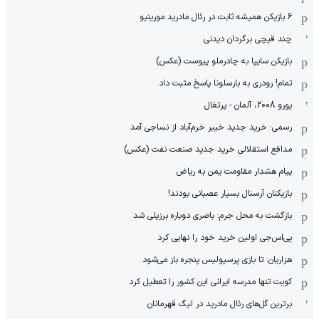
6 بازیکن همیشه ثابت در رئال مادرید مورینیو
چند قیچی برگردان دیدنی
بازیکن سایپا به چادرملو پیوست (عکس)
تمام! رودری به بارسلونا پاسخ مثبت داد
یورو 2008، آلمان - پرتغال
رسمی: خرید جدید خیبر خرم‌آباد از نساجی آمد
مدافع استقلالی خرید جدید صنعت نفت (عکس)
پیام هشدار مقاومت یمن به ریاض
بازیکنان آرسنال بسیار عصبانی بودند!
بازگشت به محل جرم: باصری دوباره برزیلی شد
پی‌اس‌جی اولین خرید خود را نهایی کرد
هزاریان: تا بازی پرسپولیس پنجره باز می‌شود
کویت تنها مدرسه ایرانی این کشور را تعطیل کرد
برترین گل‌های رئال مادرید در لیگ قهرمانان