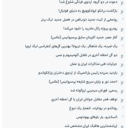
دعوت در دو گروه: اردوی فرنگی شلوغ شد!
بازگشت برانکو ایوانکوویچ به دنیای فوتبال!
رونمایی از کیت جدید ذوب‌آهن در فصل جدید لیگ برتر
رودری پروژه رئال مادرید را نابود می‌کند!
آغاز عصر جدید کاپیتان سابق پرسپولیس (عکس)
یک ضربه، یک شاهکار، یک تریولا! بهترین گل‌های کنفرانس لیگ اروپا
دو گل لحظه آخری در تقابل آلومینیوم و مس
جزئیات فنی مذاکرات ایران و عمان
بازدید سرزده رئیس پارالمپیک از اردوی دختران پاراتکواندو
احمد نور و پایان سریع شایعه پرسپولیس! (عکس)
رسمی: فورلان سرمربی اروگوئه شد
توقف فجر مقابل جوانان ایران با گل لحظه آخری
رونالدو در یونایتد، انفجار یک نبوغ
الساندرو، یار باوفای یوونتوس
ارزشمندترین هافبک ایران مشخص شد