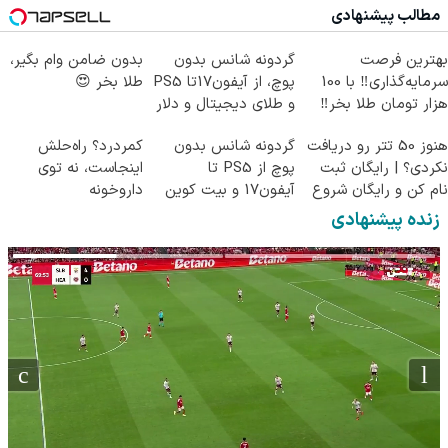
مطالب پیشنهادی
کن)
بهترین فرصت
گردونه شانس بدون
بدون ضامن وام بگیر،
سرمایه‌گذاری‼️ با 100
پوچ، از آیفون17تا PS5
طلا بخر 😍
هزار تومان طلا بخر‼️
و طلای دیجیتال و دلار
🔥
هنوز 50 تتر رو دریافت
گردونه شانس بدون
کمردرد؟ راه‌حلش
نکردی؟ | رایگان ثبت
پوچ از PS5 تا
اینجاست، نه توی
نام کن و رایگان شروع
آیفون17 و بیت کوین
داروخونه
کن!
🔥
زنده پیشنهادی