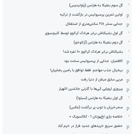
گل سوم بنفیکا به هارتس (پاولیدیس)
اولین تمرین پرسپولیس در بازگشت از ترکیه
جدایی سنتر ۲۱۸ سانتی‌متری از استقلال
گل اول بشیکتاش برابر هرادک کرالوو توسط کلیچسوی
گل دوم بنفیکا به هارتس (آرائوخو)
بشیکتاش برابر هرادک کرالوو 10 نفره شد!
کاظمیان: جدایی از پرسپولیس سخت بود
بیخیال جذب مهاجم: فقط توافق با رامین رضاییان!
مربی سابق میلان از دنیا رفت
پیروزی اروپایی آبی‌ها با گلزنی جانشین اللهیار
گل اول بنفیکا به هارتس (سیلوا)
سحرخیزان با توپ پر برگشت (عکس)
خلاصه بازی لخ‌پوزنان 1 - کلاکسویک 0
حضور سریع خریدهای جدید فراز در خرم آباد