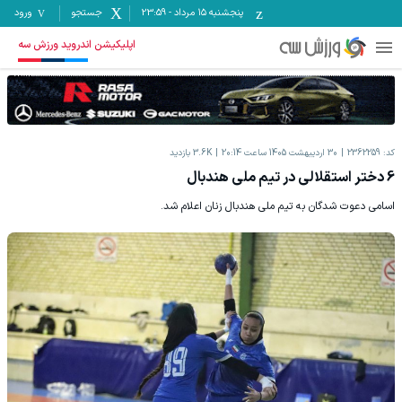
پنجشنبه ۱۵ مرداد
-
23:59
جستجو
ورود
اپلیکیشن اندروید ورزش سه
کد:
2362259
30 اردیبهشت 1405 ساعت 20:14
3.6K
بازدید
6 دختر استقلالی در تیم ملی هندبال
اسامی دعوت شدگان به تیم ملی هندبال زنان اعلام شد.