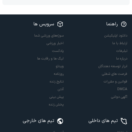
راهنما
سرویس ها
دانلود اپلیکیشن
سوژه‌های ورزشی شما
ارتباط با ما
اخبار ورزشی
تبلیغات
پادکست
درباره ما
لیگ ها و رقابت ها
ابزار توسعه دهندگان
ویدئو
فرصت های شغلی
روزنامه
قوانین و مقررات
نتایج زنده
DMCA
آنتن
آگهی دولتی
پیش بینی
پخش زنده
تیم های داخلی
تیم های خارجی