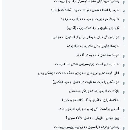
رسمی: دروازه‌بان منچسترسیتی به لیدز پیوست
خیبر با اضافه شدن نفرات جدید، آماده فصل تازه
قالیباف در توییت جدید به ترامپ کنایه زد
گل اول لخ‌پوزنان به کلاکسویک (آگنرو)
دو پاس گل برای حردانی پس از استوری جنجالی
خوشامدگویی رئال مادرید به دیامونده
میلاد محمدی بالاخره در 11 نفر
حالا رسمی است: وینیسیوس شش ساله بست
اتاق فرماندهی نیروهای سعودی هدف حملات موشکی یمن
ذوب‌آهن با کیت متفاوت در فصل جدید (عکس)
بازگشت امیدوارکننده وینگر استقلال
خلاصه بازی جاگیلونیا 2 - گلاسکو رنجرز 1
آسانی برگشت، گل زد و سهراب امیدوار شد
یوونتوس - ناپولی ، فصل 2020 سری آ
رسمی: پدیده فرانسوی به پاری‌سن‌ژرمن پیوست