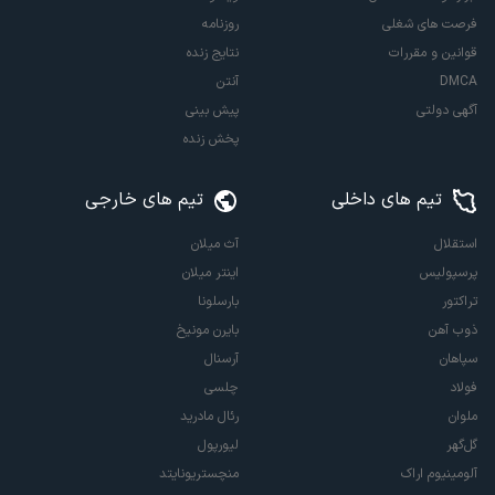
فرصت های شغلی
روزنامه
قوانین و مقررات
نتایج زنده
DMCA
آنتن
آگهی دولتی
پیش بینی
پخش زنده
تیم های داخلی
تیم های خارجی
استقلال
آث میلان
پرسپولیس
اینتر میلان
تراکتور
بارسلونا
ذوب آهن
بایرن مونیخ
سپاهان
آرسنال
فولاد
چلسی
ملوان
رئال مادرید
گل‌گهر
لیورپول
آلومینیوم اراک
منچستریونایتد