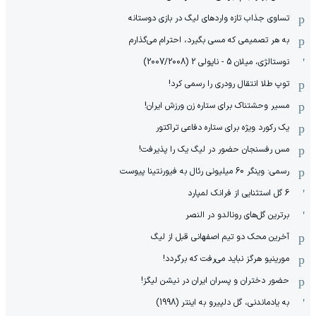
تساوی جذاب تازه واردهای لیگ در بازی دوستانه
به هر تصمیمی که مسی بگیرد، احترام می‌گذارم
نوستالژی، میلان 5 - ناپولی 2 (2007/2008)
توپ طلا انتقال رودری را رسمی کرد!
مسیر وحشتناک برای ستاره زن ورزش ایران!
یک رکورد ویژه برای ستاره دفاعی تراکتور
مس رفسنجان حضور در لیگ یک را پذیرفت!
رسمی: وینگر 60 میلیونی رئال به فیورنتینا پیوست
6 گل استثنایی از فرانک لمپارد
برترین گل‌های رونالدو در النصر
آخرین محک دو تیم اصفهانی قبل از لیگ
مورینیو هرگز نباید می‌رفت که برگردد!
حضور دختران و پسران ایران در نیشن لیگز!
به یادماندنی، گل دلپیرو به اینتر (1998)