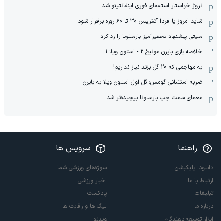
نروژ خواستار استعفای فوری اینفانتینو شد
شاید امروز یا فردا آتش‌بس ۳۰ تا ۶۰ روزه برقرار شود
سیتی پیشنهاد تحقیرآمیز بارسلونا را رد کرد
خلاصه بازی بایرن مونیخ 2 - استون ویلا 1
به مهاجمی که 20 گل بزند نیاز نداریم!
ضربه استثنائی گومس؛ گل اول استون ویلا به بایرن
معمای سمت چپ بارسلونا پیچیده‌تر شد
راهنما
سرویس ها
دانلود اپلیکیشن
سوژه‌های ورزشی شما
ارتباط با ما
اخبار ورزشی
تبلیغات
پادکست
درباره ما
لیگ ها و رقابت ها
ابزار توسعه دهندگان
ویدئو