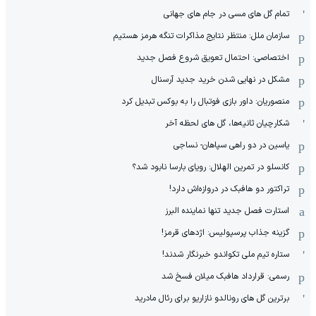
تمام گل های مسی در جام های جهانی
سازمان ملل: منتظر نتایج مذاکرات تنگه هرمز هستیم
اختصاصی: احتمال تعویق شروع فصل جدید
مشکل در نهایی شدن خرید جدید آرسنال
منصوریان: داور بازی فوتبال را به بوکس تبدیل کرد
شکارچیان ثانیه‌ها، گل های لحظه آخر
یاسین در دو راهی سپاهان- نساجی
کانسلو در تمرین الهلال: رویای بارسا نابود شد؟
تراکتور دو هافبک در دروازه‌اش دارد!
استارت فصل جدید تنها نماینده البرز
گزینه جذاب پرسپولیس: اژدهای قرمز!
ستاره تیم ملی تکواندو خبرنگار شدند!
رسمی: قرارداد هافبک میلان فسخ شد
برترین گل های رونالدو نازاریو برای رئال مادرید