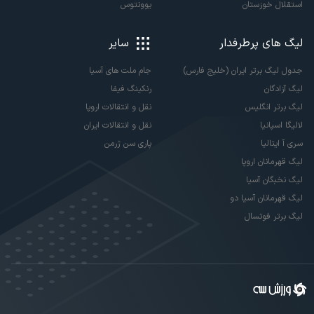
استقلال خوزستان
یوونتوس
لیگ های پرطرفدار
سایر
جدول لیگ برتر ایران (خلیج فارس)
جام ملت های آسیا
لیگ آزادگان
رنکینگ فیفا
لیگ برتر انگلیس
نقل و انتقالات اروپا
لالیگا اسپانیا
نقل و انتقالات ایران
سری آ ایتالیا
پاری سن ژرمن
لیگ قهرمانان اروپا
لیگ نخبگان آسیا
لیگ قهرمانان آسیا دو
لیگ برتر فوتسال