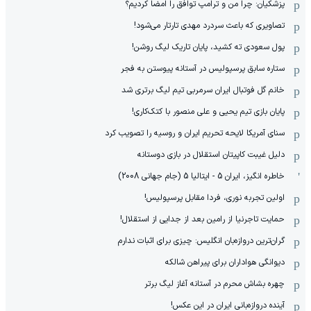
پزشکیان: چرا من و ترامپ توافق را امضا کردیم؟
تصاویری که باعث سردرد مهدی تارتار می‌شود!
پول سعودی ته کشید، پایان تاریک لیگ روشن!
ستاره سابق پرسپولیس در آستانه پیوستن به فجر
خانم گل فوتبال ایران سرمربی تیم لیگ برتری شد
پایان بازی تیم یحیی و علی منصور با کتک‌کاری!
سنای آمریکا لایحه تحریم ایران و روسیه را تصویب کرد
دلیل غیبت کاپیتان استقلال در بازی دوستانه
خاطره انگیز، ایران 5 - ایتالیا 5 (جام جهانی 2008)
اولین تجربه نوری، فردا مقابل پرسپولیس!
حمایت تاجرنیا از رامین بعد از جدایی از استقلال!
گران‌ترین دروازه‌بان انگلیس: چیزی برای اثبات ندارم
دیوانگی هواداران برای پیراهن شالکه
چهره بشاش محرم در آستانه آغاز لیگ برتر
آینده دروازه‌بانی ایران در این عکس!