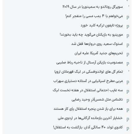
سوپرگل رونالدو به سمپدوریا در سال 2019
می‌خواهم با 4 بمب مسی را منفجر کنم!
پروژه تایفون ترکیه کلید خورد
مورینیو به بازیکنان می‌گوید چه باید بخورند!
استوک سعید روی دروازه‌ها قفل شد
تحریم‌های جدید آمریکا علیه ایران
مصدومیت بازیکن آرسنال از ناحیه رباط صلیبی
تمام گل های لواندوفسکی در لیگ قهرمانان اروپا
مربی مطرح اسپانیایی در آستانه دستیاری سهراب
سه غایب احتمالی استقلال در هفته نخست لیگ
ناشناس مثل شمس‌آذرِ وحید رضایی
همه برای باز شدن پنجره استقلال پای کار هستند
خشایار آخرین بازمانده گرگانی‌ها در اردوی ملی
کادوی تولد 40 سالگی آدان: بازگشت به استقلال!