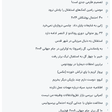
تصمیم طارمی جدی است!
مومنی: رامین کمک‌های استقلال را یادش نرود
40 احتمال پوشکاش 2026
ژابی به شایعات پایان داد: چلسی دروازبان نمی‌خرد
۳۲ روز متوالی: دوری رونالدو از النصر ادامه دارد
استقلال به دنبال میزبانی در شهر قدس
به یادماندنی، گل زامبروتا به اوکراین در جام جهانی 2006
خیبر با چهار گل به استقبال لیگ برتر رفت
برترین لحظات دیماریا در یوونتوس
پرواز کریم با پای ترکش خورده (عکس)
کیوو: دوست دارم چند بازیکن دیگر بخریم
اطلاعیه جدید سپاه درباره مهمات عمل نکرده
کمپانی: بررسی بازار نقل‌وانتقالات وظیفه من نیست
مخالفت ملوان با جدایی گزینه احتمالی پرسپولیس
10 گل برتر جام جهانی 2008 فوتسال