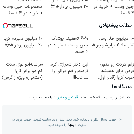
60% تخفیف پوشاک
10 میلیون سپرده کن،
تا %60 تخفیف
جین وست + خرید در
20 میلیون بردار🔥😍
محصولات جین وست
4 قسط
+ خرید در 4 قسط
مطالب پیشنهادی
10 میلیون طلا بخر،
60% تخفیف پوشاک
10 میلیون سپرده کن،
آخر ماه 2 برابرشو ببر🔥
جین وست + خرید در
20 میلیون بردار🔥😍
4 قسط
زانو دردت رو بدون
این دکتر شیرازی کرم
سرمایه‌اتو توی مدت
قرص برای همیشه
ترمیم زخم ایرانی را
کم دو برابر کن!
خوب کن! (قدم اول،
ساخت!!!
(جشنواره ویژه زاگرس)
پرسش‌نامه)
🔥
دیدگاه‌ها
لطفا قبل از ارسال دیدگاه خود، حتما
قوانین و مقررات
را مطالعه فرمایید.
جهت ارسال نظر و دیدگاه خود باید ابتدا وارد سایت شوید. جهت ورود به
سایت
اینجا
را کلیک کنید