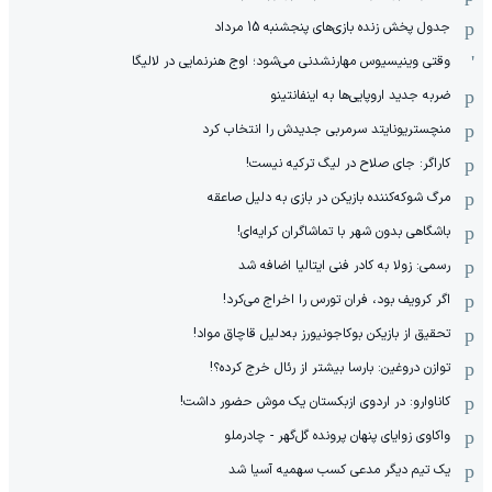
جدول پخش زنده بازی‌های پنجشنبه 15 مرداد
وقتی وینیسیوس مهارنشدنی می‌شود؛ اوج هنرنمایی در لالیگا
ضربه جدید اروپایی‌ها به اینفانتینو
منچستریونایتد سرمربی جدیدش را انتخاب کرد
کاراگر: جای صلاح در لیگ ترکیه نیست!
مرگ شوکه‌کننده بازیکن در بازی به دلیل صاعقه
باشگاهی بدون شهر با تماشاگران کرایه‌ای!
رسمی: زولا به کادر فنی ایتالیا اضافه شد
اگر کرویف بود، فران تورس را اخراج می‌کرد!
تحقیق از بازیکن بوکاجونیورز به‌دلیل قاچاق مواد!
توازن دروغین: بارسا بیشتر از رئال خرج کرده؟!
کاناوارو: در اردوی ازبکستان یک موش حضور داشت!
واکاوی زوایای پنهان پرونده گل‌گهر - چادرملو
یک تیم دیگر مدعی کسب سهمیه آسیا شد