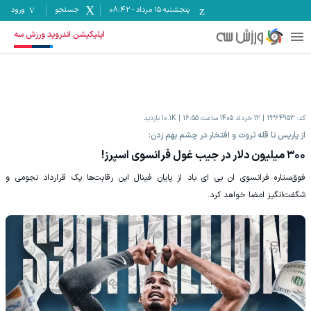
پنجشنبه ۱۵ مرداد
-
08:42
جستجو
ورود
اپلیکیشن اندروید ورزش سه
کد:
2364953
12 خرداد 1405 ساعت 16:55
10.1K
بازدید
از پاریس تا قله ثروت و افتخار در چشم بهم زدن:
۳۰۰ میلیون دلار در جیب غول فرانسوی اسپرز!
فوق‌ستاره فرانسوی ان بی ای باد از پایان فینال این رقابت‌ها یک قرارداد نجومی و
شگفت‌انگیز امضا خواهد کرد.