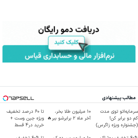
مطالب پیشنهادی
سرمایه‌اتو توی مدت
10 میلیون طلا بخر،
تا 60 درصد تخفیف
کم دو برابر کن!
آخر ماه 2 برابرشو ببر🔥
ویژه جین وست +
(جشنواره ویژه زاگرس)
خرید در4 قسط
🔥