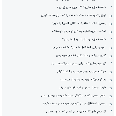
خلاصه بازی مایورکا 3 - پاری سن ژرمن 0
کوچ باتجربه‌ها به صنعت نفت با تصمیم محمد نوری
رسمی: الاتحاد هافبک سنگالی آلمریا را خرید
شکست غیرمنتظره آرسنال در دیدار دوستانه
خلاصه بازی آرسنال 1 - رئال بتیس 3
آزمون نهایی استقلال با حریف شکست‌ناپذیر
تغییر بزرگ در ساختار باشگاه پرسپولیس
گل سوم مایورکا به پاری سن ژرمن توسط رایلو
حرکت عجیب وینیسیوس در اینستاگرام
وینگر پنج‌گله آریو به چادرملو پیوست
خرید جدید خیبر از تیم قهرمان می‌آید
اعلام رسمی: تغییر ناگهانی چند شماره در پرسپولیس!
رسمی: استقلال در باز کردن پنجره به در بسته خورد
گل دوم مایورکا به پاری سن ژرمن توسط ویرجیلی