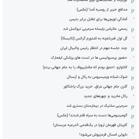
مدافع خیبر از روسیه آمد! (عکس)
آمادگی توپچی‌ها برای تقابل برابر بتیس
رسمی: ماتیاس یایسله سرمربی نیوکسل شد
گل اول فنرباغچه به اشتورم گراتس (تالیسکا)
چند جلسه مهم در انتظار رئیس والیبال ایران
حضور پرسپولیسی ها در تست های پزشکی ایفمارک
کاناوارو: احمق بودم که ماشاریپوف را به جام جهانی بردم!
شوک شبانه وینیسیوس به رئال و آرسنال
گلزن جام جهانی عراق، خرید بزرگ پاختاکور
رئال مادرید و چهره‌های جدید
سرمربی سلتیک در بیمارستان بستری شد
آلومینیومی‌ها دست به سیاه قلم شدند! (عکس)
کاپیتان قهرمان اروپا در یک‌قدمی الدرعیه عربستان!
ناپولی امسال قرمزپوش می‌شود!