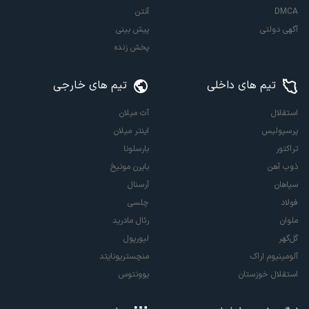
DMCA
آنتن
آگهی دولتی
پیش بینی
پخش زنده
تیم های داخلی
تیم های خارجی
استقلال
آث میلان
پرسپولیس
اینتر میلان
تراکتور
بارسلونا
ذوب آهن
بایرن مونیخ
سپاهان
آرسنال
فولاد
چلسی
ملوان
رئال مادرید
گل‌گهر
لیورپول
آلومینیوم اراک
منچستریونایتد
استقلال خوزستان
یوونتوس