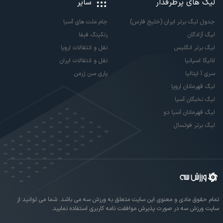
لیگ های پرطرفدار
سایر
جدول لیگ برتر ایران (خلیج فارس)
جام ملت های آسیا
لیگ آزادگان
رنکینگ فیفا
لیگ برتر انگلیس
نقل و انتقالات اروپا
لالیگا اسپانیا
نقل و انتقالات ایران
سری آ ایتالیا
پاری سن ژرمن
لیگ قهرمانان اروپا
لیگ نخبگان آسیا
لیگ قهرمانان آسیا دو
لیگ برتر فوتسال
تمام حقوق مادی و معنوی این سایت متعلق به ورزش سه می باشد. شما می توانید از
سایت ورزش سه در صورت پذیرش موافقت نامه کاربری استفاده نمایید.