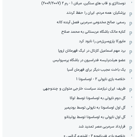
نوستالژی و قاب های سنگین، میلان 1 - رم 2 (2006/2007)
پزشکیان: همه مردم، ایران را حفظ کردند
رسمی: صالح مخدومی سرمربی فصل آینده کاله
کنایه مالک باشگاه عربستانی به محمد صلاح
مایورکا پاری‌سن‌ژرمن را نابود کرد
برد مهم اسماعیل کارتال در لیگ قهرمانان اروپا
عضو هیئت‌رئیسه فدراسیون در باشگاه پرسپولیس
یک باخت عجیب دیگر برای قهرمان آسیا
خلاصه بازی ناپولی 2 - اوساسونا 1
ظریف: ایران نیازمند سیاست خارجی متوازن و چندوجهی
گل دوم ناپولی به اوساسونا توسط لوکا
گل اول اوساسونا به ناپولی توسط بودیمیر
گل اول ناپولی به اوساسونا توسط پولیتانو
قرارداد سرمربی مصر تمدید شد
خلاصه بازی فنرباغچه 2 - اشتورم گراتس 0