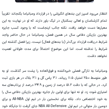
انتظار می‌رود اسپرز این بندهای انگیزشی را در قرارداد ومبانیاما بگنجاند؛ تقریباً
تمام کارشناسان و اهالی بسکتبال در لیگ باور دارند که او در نهایت به این
معیارها دست خواهد یافت. نکته جالب اینجاست که با وجود کسب جایزه
بهترین بازیکن دفاعی سال در همین فصل، ومبانیاما در حال حاضر واجد
شرایط دریافت قرارداد بزرگ‌تر (با بندهای فعال) نیست، زیرا فصل گذشته این
شرایط را نداشته است. اما این موضوع احتمالاً برای مدت طولانی اهمیت
نخواهد داشت.
‏ومبانیاما به تازگی فصلی خیره‌کننده و فوق‌العاده را پشت سر گذاشت. او به
طور متوسط ۲۵.۰ امتیاز، ۱۱.۵ ریباند، ۳.۱ پاس گل و ۳.۱ بلاک در هر بازی ثبت
کرد، در حالی که با دقت ۵۱.۲ درصد از زمین و ۳۴.۹ درصد از پرتاب‌های سه
امتیازی شوت زد. او نه تنها برای اولین بار جایزه بهترین بازیکن دفاعی سال را
به خود اختصاص داد، بلکه برای نخستین بار در تیم اول All-NBA و برای
دومین بار متوالی در تیم اول NBA All-Defensive جای گرفت تا جایگاه خود