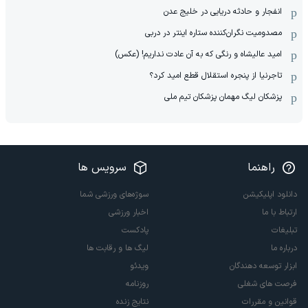
انفجار و حادثه دریایی در خلیج عدن
مصدومیت نگران‌کننده ستاره اینتر در دربی
امید عالیشاه و رنگی که به آن عادت نداریم! (عکس)
تاجرنیا از پنجره استقلال قطع امید کرد؟
پزشکان لیگ مهمان پزشکان تیم ملی
راهنما
سرویس ها
دانلود اپلیکیشن
سوژه‌های ورزشی شما
ارتباط با ما
اخبار ورزشی
تبلیغات
پادکست
درباره ما
لیگ ها و رقابت ها
ابزار توسعه دهندگان
ویدئو
فرصت های شغلی
روزنامه
قوانین و مقررات
نتایج زنده