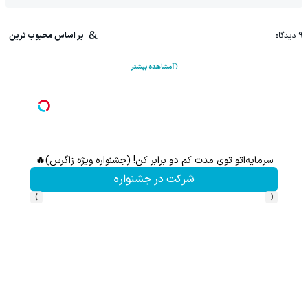
9
دیدگاه
بر اساس محبوب ترین
مشاهده بیشتر
سرمایه‌اتو توی مدت کم دو برابر کن! (جشنواره ویژه زاگرس)🔥
تا %60 تخفیف محصولات جین وست + خرید در 4 
شرکت در جشنواره
›
‹