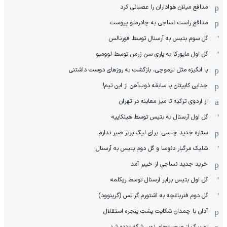
مدافع میلان هواداران را عصبانی کرد
مدافع راست نساجی به چادرملو پیوست
گل سوم بتیس به آرسنال توسط فورنالس
گل اول مایورکا به پاری سن ژرمن توسط لوومبو
با انگیزه مثل لیموچی، بازگشت به روزهای دوست داشتنی
جدایی کاپیتان با سابقه ذوب‌آهن از این تیم!
از اردوی ترکیه تا میز معاینه در تهران
گل اول آرسنال به بتیس توسط هینکاپیه
ستاره جدید چلسی: برای لیگ برتر صبر ندارم
شلیک مرگبار دئوسا و گل دوم بتیس به آرسنال
خرید جدید نساجی از خیبر آمد
گل اول بتیس برابر آرسنال توسط ریکلمه
گل دوم فنرباغچه به اشتورم گراتس (گرینوود)
آدان با چمدان شکایت پشت پنجره استقلال
اوربیگ از صحبت‌های نویر شگفت‌زده شد