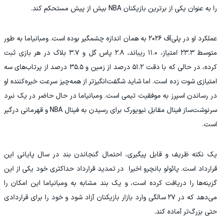
را به عنوان یکی از برترین بازیکنان NBA بیش از پیش مستحکم کند.
عملکرد او در پلی‌آف ۲۰۲۶ به همان اندازه چشمگیر بوده است. ومبانیاما به طور
متوسط ۲۳.۳ امتیاز، ۱۱.۰ ریباند، ۲.۸ پاس گل و ۳.۷ بلاک در هر بازی ثبت
کرده، در حالی که با دقت ۵۱.۲ درصد از زمین و ۳۵.۵ درصد از پرتاب‌های سه
امتیازی شوت زده است. اما شاید شگفت‌انگیزتر از همه‌چیز سرعت خیره‌کننده او
در رساندن اسپرز به موفقیت تیمی است. ومبانیاما در حال حاضر در یک نبرد
سرنوشت‌ساز فینال مقابل نیویورک برای رسیدن به فینال NBA و قهرمانی درگیر
است.
یک نکته ظریف و قابل پیگیری، احتمال گنجاندن بند در سال پایانی این
قرارداد است. پائولو بانچرو اخیرا در تمدید قرارداد حداکثری خود یکی از این
گزینه‌ها را دریافت کرده است، و یک بند مشابه به ومبانیاما این امکان را
می‌دهد که در ۲۷ سالگی وارد بازار بازیکنان آزاد شود و خود را برای قراردادی
حتی بزرگ‌تر آماده کند.