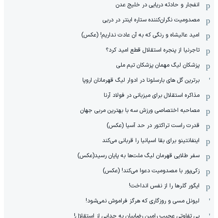
انفجار و حادثه دریایی در خلیج عدن
مصدومیت نگران‌کننده ستاره اینتر در دربی
امید عالیشاه و رنگی که به آن عادت نداریم! (عکس)
تاجرنیا از پنجره استقلال قطع امید کرد؟
پزشکان لیگ مهمان پزشکان تیم ملی
برترین گل های بارسلونا در ادوار لیگ قهرمانان اروپا
مذاکره استقلال برای میزبانی در فولاد آرنا
مصاحبه اختصاصی ورزش سه با بهترین مربی جهان
قدرت راست تراکتور در حد آسیا (عکس)
اینفانتینو برای بقا اسپانیا را قربانی می‌کند
سفر طلایی قهرمان لیگ ملت‌ها به پایان رسید(عکس)
زکی‌پور با مصدومیت دعوا می‌کند! (عکس)
ایگور گلرها را از نفس انداخت!
لیونل مسی و روزگاری که هرگز فراموش نمی‌شود!
بی تفاوتی عجیب رامین رضاییان به جدایی از استقلال!