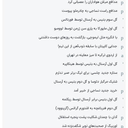
مدافع میلان هواداران را عصبانی کرد
مدافع راست نساجی به چادرملو پیوست
گل سوم بتیس به آرسنال توسط فورنالس
گل اول مایورکا به پاری سن ژرمن توسط لوومبو
با انگیزه مثل لیموچی، بازگشت به روزهای دوست داشتنی
جدایی کاپیتان با سابقه ذوب‌آهن از این تیم!
از اردوی ترکیه تا میز معاینه در تهران
گل اول آرسنال به بتیس توسط هینکاپیه
ستاره جدید چلسی: برای لیگ برتر صبر ندارم
شلیک مرگبار دئوسا و گل دوم بتیس به آرسنال
خرید جدید نساجی از خیبر آمد
گل اول بتیس برابر آرسنال توسط ریکلمه
گل دوم فنرباغچه به اشتورم گراتس (گرینوود)
آدان با چمدان شکایت پشت پنجره استقلال
اوربیگ از صحبت‌های نویر شگفت‌زده شد