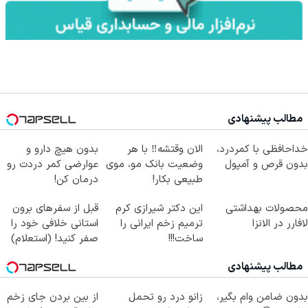
مطالب پیشنهادی
خداحافظی با کمردرد،
الان وقتشه‼️ با هر
بدون هیچ دارو و
بدون قرص و آمپول
وضعیت بانک مو، موی
عوارضی کمر دردت رو
طبیعی بکار!
درمان کن!
(پرسش‌نامه)
محصولات بهداشتی
این دکتر شیرازی کرم
قبل از سفرهای برون
لافارر در الانزا
ترمیم زخم ایرانی را
استانی خلافی خود را
ساخت!!!
صفر کنید! (استعلام)
مطالب پیشنهادی
بدون ضامن وام بگیر،
زانو درد رو تحمل
از بین بردن جای زخم