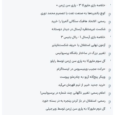
خلاصه بازی مایورکا 3 - پاری سن ژرمن 0
کوچ باتجربه‌ها به صنعت نفت با تصمیم محمد نوری
رسمی: الاتحاد هافبک سنگالی آلمریا را خرید
شکست غیرمنتظره آرسنال در دیدار دوستانه
خلاصه بازی آرسنال 1 - رئال بتیس 3
آزمون نهایی استقلال با حریف شکست‌ناپذیر
تغییر بزرگ در ساختار باشگاه پرسپولیس
گل سوم مایورکا به پاری سن ژرمن توسط رایلو
حرکت عجیب وینیسیوس در اینستاگرام
وینگر پنج‌گله آریو به چادرملو پیوست
خرید جدید خیبر از تیم قهرمان می‌آید
اعلام رسمی: تغییر ناگهانی چند شماره در پرسپولیس!
رسمی: استقلال در باز کردن پنجره به در بسته خورد
گل دوم مایورکا به پاری سن ژرمن توسط ویرجیلی