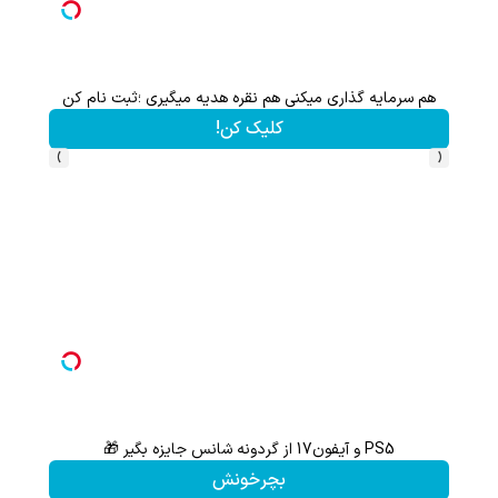
هم سرمایه گذاری میکنی هم نقره هدیه میگیری ؛ثبت نام کن
کلیک کن!
›
‹
PS5 و آیفون17 از گردونه شانس جایزه بگیر 🎁
از آیفون 17 تا پلی استیشن 5 جایزه ببر 🎮😍📱 | بازی کن ، گردونه
بچرخونش