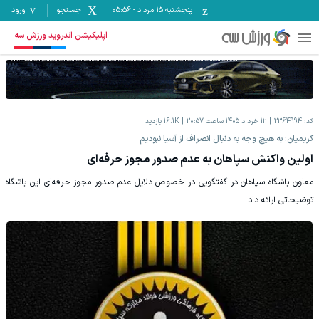
پنجشنبه ۱۵ مرداد
-
05:56
جستجو
ورود
اپلیکیشن اندروید ورزش سه
کد:
2364994
12 خرداد 1405 ساعت 20:57
16.1K
بازدید
کریمیان: به هیچ وجه به دنبال انصراف از آسیا نبودیم
اولین واکنش سپاهان به عدم صدور مجوز حرفه‌ای
معاون باشگاه سپاهان در گفتگویی در خصوص دلایل عدم صدور مجوز حرفه‌ای این باشگاه
توضیحاتی ارائه داد.