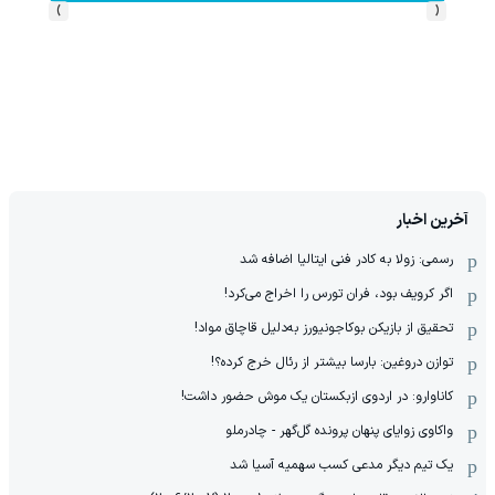
›
‹
آخرین اخبار
رسمی: زولا به کادر فنی ایتالیا اضافه شد
اگر کرویف بود، فران تورس را اخراج می‌کرد!
تحقیق از بازیکن بوکاجونیورز به‌دلیل قاچاق مواد!
توازن دروغین: بارسا بیشتر از رئال خرج کرده؟!
کاناوارو: در اردوی ازبکستان یک موش حضور داشت!
واکاوی زوایای پنهان پرونده گل‌گهر - چادرملو
یک تیم دیگر مدعی کسب سهمیه آسیا شد