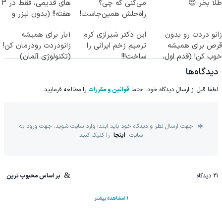
طلا بخر 😍
می‌کنی که چی؟
های قدیمی، فقط در 3
راه‌حلش همین‌جاست!
هفته!! (بدون لیزر و
جراحی)
زانو دردت رو بدون
این دکتر شیرازی کرم
1بار برای همیشه
قرص برای همیشه
ترمیم زخم ایرانی را
زانودردت رودرمان کن!
خوب کن! (قدم اول،
ساخت!!!
(تکنولوژی آلمان)
پرسش‌نامه)
◂پرسشنامه▸
دیدگاه‌ها
لطفا قبل از ارسال دیدگاه خود، حتما
قوانین و مقررات
را مطالعه فرمایید.
جهت ارسال نظر و دیدگاه خود باید ابتدا وارد سایت شوید. جهت ورود به
سایت
اینجا
را کلیک کنید
21
دیدگاه
بر اساس محبوب ترین
مشاهده بیشتر