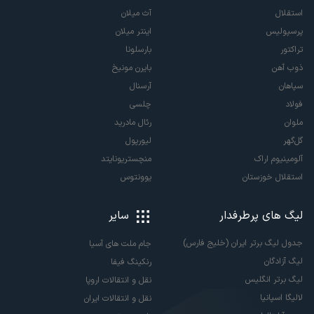
استقلال
آث میلان
پرسپولیس
اینتر میلان
تراکتور
بارسلونا
ذوب آهن
بایرن مونیخ
سپاهان
آرسنال
فولاد
چلسی
ملوان
رئال مادرید
گل‌گهر
لیورپول
آلومینیوم اراک
منچستریونایتد
استقلال خوزستان
یوونتوس
لیگ های پرطرفدار
سایر
جدول لیگ برتر ایران (خلیج فارس)
جام ملت های آسیا
لیگ آزادگان
رنکینگ فیفا
لیگ برتر انگلیس
نقل و انتقالات اروپا
لالیگا اسپانیا
نقل و انتقالات ایران