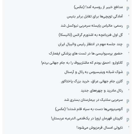
مدافع خیبر از روسیه آمد! (عکس)
آمادگی توپچی‌ها برای تقابل برابر بتیس
رسمی: ماتیاس یایسله سرمربی نیوکسل شد
گل اول فنرباغچه به اشتورم گراتس (تالیسکا)
چند جلسه مهم در انتظار رئیس والیبال ایران
حضور پرسپولیسی ها در تست های پزشکی ایفمارک
کاناوارو: احمق بودم که ماشاریپوف را به جام جهانی بردم!
شوک شبانه وینیسیوس به رئال و آرسنال
گلزن جام جهانی عراق، خرید بزرگ پاختاکور
رئال مادرید و چهره‌های جدید
سرمربی سلتیک در بیمارستان بستری شد
آلومینیومی‌ها دست به سیاه قلم شدند! (عکس)
کاپیتان قهرمان اروپا در یک‌قدمی الدرعیه عربستان!
ناپولی امسال قرمزپوش می‌شود!