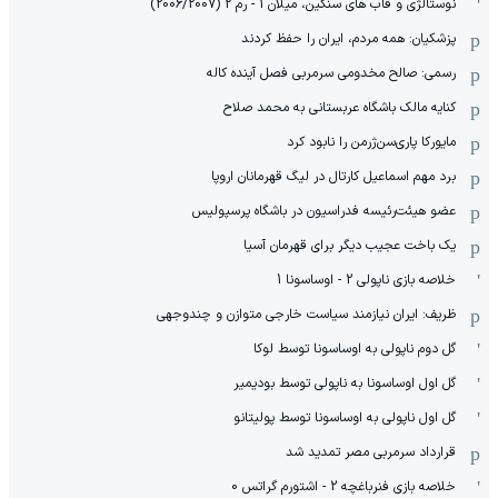
نوستالژی و قاب های سنگین، میلان 1 - رم 2 (2006/2007)
پزشکیان: همه مردم، ایران را حفظ کردند
رسمی: صالح مخدومی سرمربی فصل آینده کاله
کنایه مالک باشگاه عربستانی به محمد صلاح
مایورکا پاری‌سن‌ژرمن را نابود کرد
برد مهم اسماعیل کارتال در لیگ قهرمانان اروپا
عضو هیئت‌رئیسه فدراسیون در باشگاه پرسپولیس
یک باخت عجیب دیگر برای قهرمان آسیا
خلاصه بازی ناپولی 2 - اوساسونا 1
ظریف: ایران نیازمند سیاست خارجی متوازن و چندوجهی
گل دوم ناپولی به اوساسونا توسط لوکا
گل اول اوساسونا به ناپولی توسط بودیمیر
گل اول ناپولی به اوساسونا توسط پولیتانو
قرارداد سرمربی مصر تمدید شد
خلاصه بازی فنرباغچه 2 - اشتورم گراتس 0