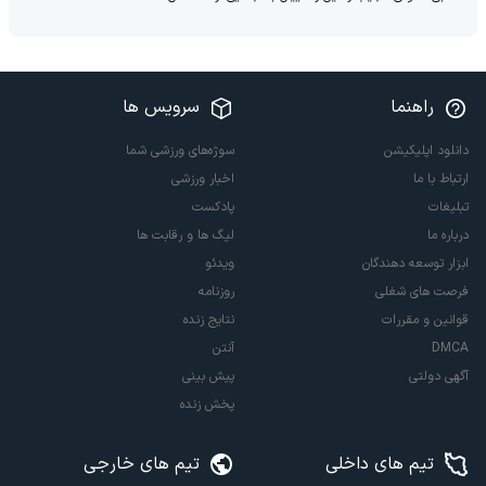
راهنما
سرویس ها
دانلود اپلیکیشن
سوژه‌های ورزشی شما
ارتباط با ما
اخبار ورزشی
تبلیغات
پادکست
درباره ما
لیگ ها و رقابت ها
ابزار توسعه دهندگان
ویدئو
فرصت های شغلی
روزنامه
قوانین و مقررات
نتایج زنده
DMCA
آنتن
آگهی دولتی
پیش بینی
پخش زنده
تیم های داخلی
تیم های خارجی