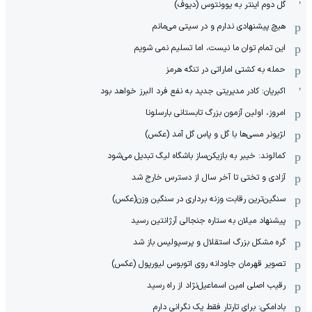
گل دوم اینتر به یوونتوس (دیوف)
هیچ پیشنهادی ندارم و در سیتی می‌مانم
این تمام توان ما نیست، اما تسلیم نمی شویم
حمله به کشتی اماراتی در تنگه هرمز
اکبریان: کادر مدیریتی جدید به نفع فرد البرز خواهد بود
امروز، اولین آزمون بزرگ تابستانی بارسلونا
لژیونر مسی‌ها با گل و پاس گل آمد (عکس)
کمالوند: خیبر به بازیکن‌ساز باشگاه لیگ تبدیل می‌شود
آزادی و تختی تا آخر سال از دسترس خارج شد
سنگین‌ترین رقابت وزنه برداری در سنگین وزن(عکس)
پیشنهاد میلان به ستاره جنجالی آرژانتین رسید
گره مشکل بزرگ استقلال و پرسپولیس باز شد
تصویر قهرمان جاودانه روی اتوبوس لیورپول (عکس)
رقیب اصلی امین اسماعیل‌نژاد از راه رسید
بادامکی: برای تارتار فقط یک نگرانی دارم