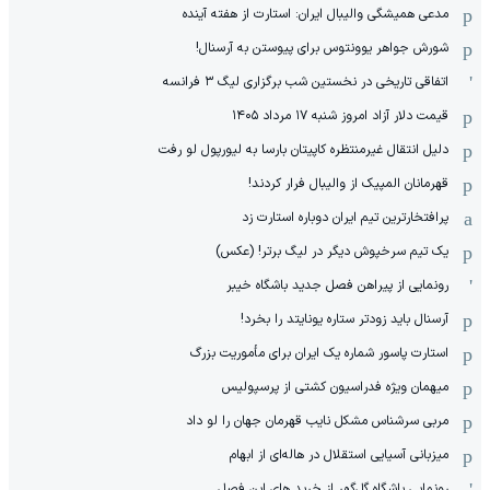
مدعی همیشگی والیبال ایران: استارت از هفته آینده
شورش جواهر یوونتوس برای پیوستن به آرسنال!
اتفاقی تاریخی در نخستین شب برگزاری لیگ ۳ فرانسه
قیمت دلار آزاد امروز شنبه ۱۷ مرداد ۱۴۰۵
دلیل انتقال غیرمنتظره کاپیتان بارسا به لیورپول لو رفت
قهرمانان المپیک از والیبال فرار کردند!
پرافتخارترین تیم ایران دوباره استارت زد
یک تیم سرخپوش دیگر در لیگ برتر! (عکس)
رونمایی از پیراهن فصل جدید باشگاه خیبر
آرسنال باید زودتر ستاره یونایتد را بخرد!
استارت پاسور شماره یک ایران برای مأموریت بزرگ
میهمان ویژه فدراسیون کشتی از پرسپولیس
مربی سرشناس مشکل نایب قهرمان جهان را لو داد
میزبانی آسیایی استقلال در هاله‌ای از ابهام
رونمایی باشگاه گل‌گهر از خرید های این فصل