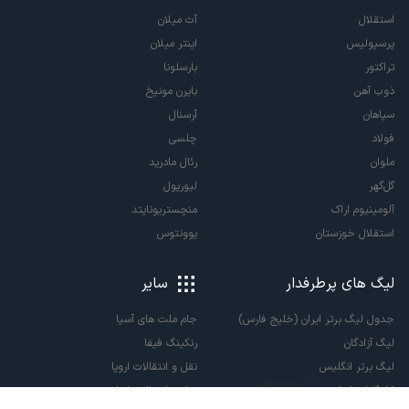
استقلال
آث میلان
پرسپولیس
اینتر میلان
تراکتور
بارسلونا
ذوب آهن
بایرن مونیخ
سپاهان
آرسنال
فولاد
چلسی
ملوان
رئال مادرید
گل‌گهر
لیورپول
آلومینیوم اراک
منچستریونایتد
استقلال خوزستان
یوونتوس
لیگ های پرطرفدار
سایر
جدول لیگ برتر ایران (خلیج فارس)
جام ملت های آسیا
لیگ آزادگان
رنکینگ فیفا
لیگ برتر انگلیس
نقل و انتقالات اروپا
لالیگا اسپانیا
نقل و انتقالات ایران