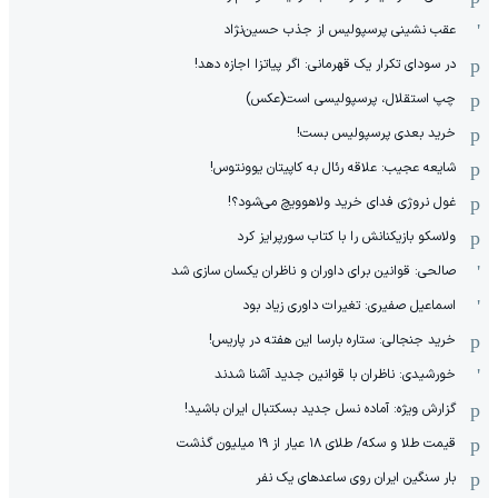
عقب نشینی پرسپولیس از جذب حسین‌نژاد
در سودای تکرار یک قهرمانی: اگر پیاتزا اجازه دهد!
چپ استقلال، پرسپولیسی است(عکس)
خرید بعدی پرسپولیس بست!
شایعه عجیب: علاقه رئال به کاپیتان یوونتوس!
غول نروژی فدای خرید ولاهوویچ می‌شود؟!
ولاسکو بازیکنانش را با کتاب سورپرایز کرد
صالحی: قوانین برای داوران و ناظران یکسان سازی شد
اسماعیل صفیری: تغیرات داوری زیاد بود
خرید جنجالی: ستاره بارسا این هفته در پاریس!
خورشیدی: ناظران با قوانین جدید آشنا شدند
گزارش ویژه‌: آماده نسل جدید بسکتبال ایران باشید!
قیمت طلا و سکه/ طلای ۱۸ عیار از ۱۹ میلیون گذشت
بار سنگین ایران روی ساعدهای یک نفر