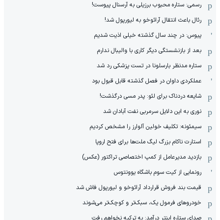
رسمی: ستاره محبوب برزیلی به آرسنال پیوست!
رئال باعث انتقال آرائوخو به لیورپول شد!
پیوس: در چند سال گذشته خیلی اذیت شدیم
بعد از بازنشستگی دیگر کاری با والیبال ندارم
ستاره مدنظر بارسلونا در تست پزشکی رد شد
عملکردی داوان در فصل گذشته قابل قبول بود
شایعه دردناک برای لئو: پدر مسی درگذشت!
نوری به این دلایل سرمربی نفت آبادان شد
سیمئونه: تکلیف خولین آلوارز را مشخص کردیم
استارت ناکام بزرگ لیگ ملت‌ها برای فتح اروپا
بازدید مدیرعامل از کمپ اختصاصی تراکتور (عکس)
رونمایی از کیت سوم باشگاه یوونتوس
قیمت بند فروش قرارداد آرائوخو و لیورپول فاش شد
خودروهای فرمول یک، سبک‌تر و کوچک‌تر می‌شوند
صدای ستاره اینتر درآمد: به ترکیه نخواهم رفت