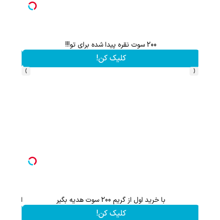
احتمالاً این بزرگ‌ترین اشتباه مراقب
فیف ویژه!
تخفیف ویژه!
›
‹
هدیه 200 سوتی با اولین خرید از گرمی،همین حالا ثبت نام کن
چرخونش
کلیک کن!