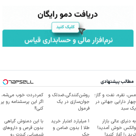
مطالب پیشنهادی
مس، نقره، نفت و گاز؛
روشن‌کنندگی،ضد‌لک و
کمردردت خوب می‌شه،
چهار دارایی جهانی در
جوان‌سازی در یک
اگر این پرسشنامه رو پر
یک سبد
فرمول
کنی!!
حرفه‌ای50%تخفیف
به دنیای عالی بازار
۱ میلیارد اعتبار خرید
با این دمنوش گیاهی
والکس خوش آمدید!
طلا | بدون ضامن و
بدون قرص و داروهای
ترید را آغاز کنید!
چک
شیمیایی کبدت رو