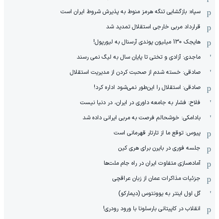
سپاه: بازگشایی تنگه هرمز منوط به پذیرش شروط ایران است
قرارداد مربی خارجی استقلال تمدید شد
هایجک 130 میلیون پوندی آرسنال به لیورپول!
ماجدی: آزادی و تختی تا پایان سال به لیگ نمی رسند
صادقی: خسته شدم از صحبت کردن از مدیریت استقلال
صادقی: استقلال را این‌طور نمی‌شود اداره کرد!
فلاح: فشار به جامعه داوری در ایران، در دنیا نیست
بادامکی: خوشحالم فرصت به مربی ایرانی داده شد
پیوس: توقع ما از تارتار قهرمانی است
جلسه فوری در بایرن برای هری کین
آماده‌سازی متفاوت ایران در راه جام ملت‌ها
جزئیات مذاکرات عمان از زبان عراقچی
گل اول اینتر به یوونتوس (دیمارکو)
انقلاب در کاپیتانی بارسلونا با ورود رودری!