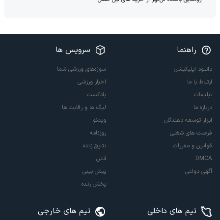
راهنما
سرویس ها
دانلود اپلیکیشن
سوژه‌های ورزشی شما
ارتباط با ما
اخبار ورزشی
تبلیغات
پادکست
درباره ما
لیگ ها و رقابت ها
ابزار توسعه دهندگان
ویدئو
فرصت های شغلی
روزنامه
قوانین و مقررات
نتایج زنده
DMCA
آنتن
آگهی دولتی
پیش بینی
پخش زنده
تیم های داخلی
تیم های خارجی