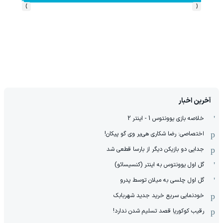
›
‹
آخرین اخبار
خلاصه بازی یوونتوس 1 - اینتر 2
اختصاصی: رضا شکاری هی‌یر وی‌ گو پیکان!
جدایی دو بازیکن دیگر از بارسا قطعی شد
گل اول یوونتوس به اینتر (کنسیسائو)
گل اول چلسی به میلان توسط پدرو
خودنمایی سریع خرید جدید شهربابک
رقیب کوکوریا قصد تسلیم شدن ندارد!