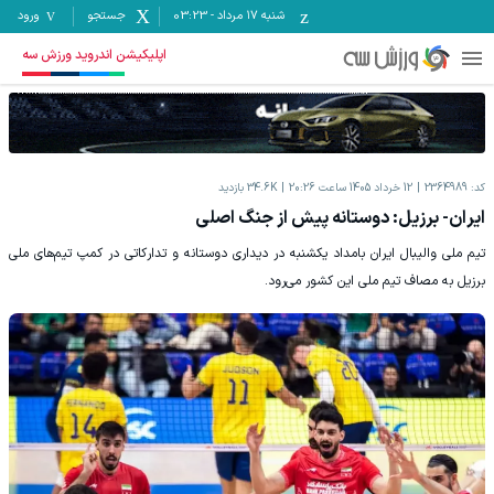
شنبه ۱۷ مرداد
-
03:23
جستجو
ورود
اپلیکیشن اندروید ورزش سه
کد:
2364989
12 خرداد 1405 ساعت 20:26
34.6K
بازدید
ایران- برزیل: دوستانه پیش از جنگ اصلی
تیم ملی والیبال ایران بامداد یکشنبه در دیداری دوستانه و تدارکاتی در کمپ تیم‌های ملی
برزیل به مصاف تیم ملی این کشور می‌رود.