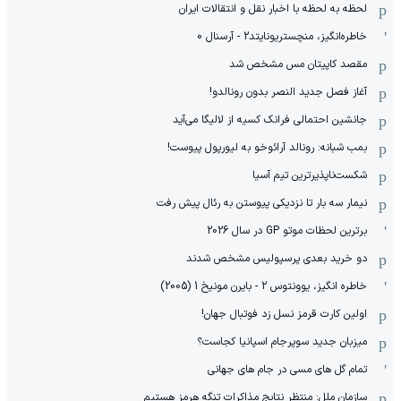
لحظه به لحظه با اخبار نقل و انتقالات ایران
خاطره‌انگیز، منچستریونایتد2 - آرسنال 0
مقصد کاپیتان مس مشخص شد
آغاز فصل جدید النصر بدون رونالدو!
جانشین احتمالی فرانک کسیه از لالیگا می‌آید
بمب شبانه: رونالد آرائوخو به لیورپول پیوست!
شکست‌ناپذیرترین تیم آسیا
نیمار سه بار تا نزدیکی پیوستن به رئال پیش رفت
برترین لحظات موتو GP در سال 2026
دو خرید بعدی پرسپولیس مشخص شدند
خاطره انگیز، یوونتوس 2 - بایرن مونیخ 1 (2005)
اولین کارت قرمز نسل زد فوتبال جهان!
میزبان جدید سوپرجام اسپانیا کجاست؟
تمام گل های مسی در جام های جهانی
سازمان ملل: منتظر نتایج مذاکرات تنگه هرمز هستیم