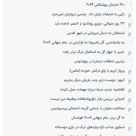
40 احتمال پوشکاش 2026
ژابی به شایعات پایان داد: چلسی دروازبان نمی‌خرد
۳۲ روز متوالی: دوری رونالدو از النصر ادامه دارد
استقلال به دنبال میزبانی در شهر قدس
به یادماندنی، گل زامبروتا به اوکراین در جام جهانی 2006
خیبر با چهار گل به استقبال لیگ برتر رفت
برترین لحظات دیماریا در یوونتوس
پرواز کریم با پای ترکش خورده (عکس)
کیوو: دوست دارم چند بازیکن دیگر بخریم
اطلاعیه جدید سپاه درباره مهمات عمل نکرده
کمپانی: بررسی بازار نقل‌وانتقالات وظیفه من نیست
مخالفت ملوان با جدایی گزینه احتمالی پرسپولیس
10 گل برتر جام جهانی 2008 فوتسال
تساوی جذاب تازه واردهای لیگ در بازی دوستانه