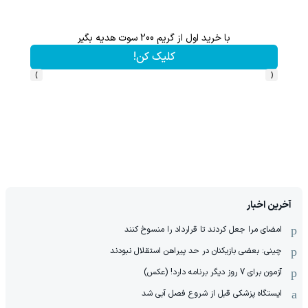
با خرید اول از گریم 200 سوت هدیه بگیر
از آیفون 17 تا پلی استیشن 5 جایزه ببر 🎮😍📱 | بازی کن ، گردونه
کلیک کن!
›
‹
آخرین اخبار
امضای مرا جعل کردند تا قرارداد را منسوخ کنند
چینی: بعضی بازیکنان در حد پیراهن استقلال نبودند
آزمون برای 7 روز دیگر برنامه دارد! (عکس)
ایستگاه پزشکی قبل از شروع فصل آبی شد