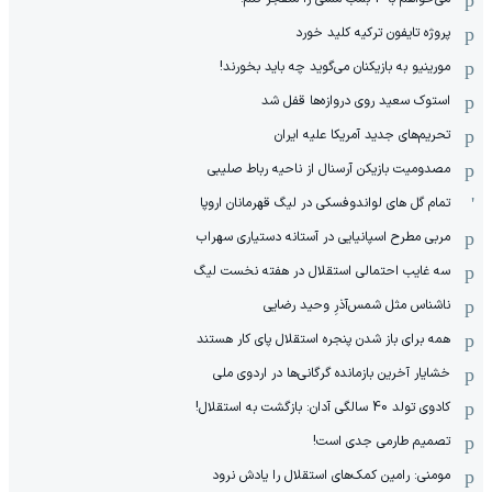
پروژه تایفون ترکیه کلید خورد
مورینیو به بازیکنان می‌گوید چه باید بخورند!
استوک سعید روی دروازه‌ها قفل شد
تحریم‌های جدید آمریکا علیه ایران
مصدومیت بازیکن آرسنال از ناحیه رباط صلیبی
تمام گل های لواندوفسکی در لیگ قهرمانان اروپا
مربی مطرح اسپانیایی در آستانه دستیاری سهراب
سه غایب احتمالی استقلال در هفته نخست لیگ
ناشناس مثل شمس‌آذرِ وحید رضایی
همه برای باز شدن پنجره استقلال پای کار هستند
خشایار آخرین بازمانده گرگانی‌ها در اردوی ملی
کادوی تولد 40 سالگی آدان: بازگشت به استقلال!
تصمیم طارمی جدی است!
مومنی: رامین کمک‌های استقلال را یادش نرود