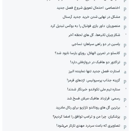
اختصاصی: احتمال تعویق شروع فصل جدید
مشکل در نهایی شدن خرید جدید آرسنال
منصوریان: داور بازی فوتبال را به بوکس تبدیل کرد
شکارچیان ثانیه‌ها، گل های لحظه آخر
یاسین در دو راهی سپاهان- نساجی
کانسلو در تمرین الهلال: رویای بارسا نابود شد؟
تراکتور دو هافبک در دروازه‌اش دارد!
استارت فصل جدید تنها نماینده البرز
گزینه جذاب پرسپولیس: اژدهای قرمز!
ستاره تیم ملی تکواندو خبرنگار شدند!
رسمی: قرارداد هافبک میلان فسخ شد
برترین گل های رونالدو نازاریو برای رئال مادرید
پزشکیان: چرا من و ترامپ توافق را امضا کردیم؟
تصاویری که باعث سردرد مهدی تارتار می‌شود!