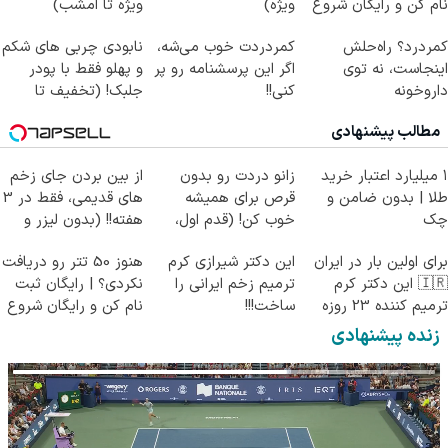
نام کن و رایگان شروع
ویژه)
ویژه تا امشب)
کن!
کمردرد؟ راه‌حلش
کمردردت خوب می‌شه،
نابودی چربی های شکم
اینجاست، نه توی
اگر این پرسشنامه رو پر
و پهلو فقط با پودر
داروخونه
کنی!!
جلبک! (تخفیف تا
امشب)
مطالب پیشنهادی
۱ میلیارد اعتبار خرید
زانو دردت رو بدون
از بین بردن جای زخم
طلا | بدون ضامن و
قرص برای همیشه
های قدیمی، فقط در 3
چک
خوب کن! (قدم اول،
هفته!! (بدون لیزر و
پرسش‌نامه)
جراحی)
برای اولین بار در ایران
این دکتر شیرازی کرم
هنوز 50 تتر رو دریافت
🇮🇷 این دکتر کرم
ترمیم زخم ایرانی را
نکردی؟ | رایگان ثبت
ترمیم کننده 23 روزه
ساخت!!!
نام کن و رایگان شروع
ساخت!
کن!
زنده پیشنهادی