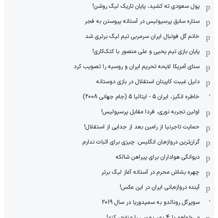
پول سعودی ته کشید، پایان تاریک لیگ روشن!
ستاره سابق پرسپولیس در آستانه پیوستن به فجر
خانم گل فوتبال ایران سرمربی تیم لیگ برتری شد
پایان بازی تیم یحیی و علی منصور با کتک‌کاری!
سنای آمریکا لایحه تحریم ایران و روسیه را تصویب کرد
دلیل غیبت کاپیتان استقلال در بازی دوستانه
خاطره انگیز، ایران 5 - ایتالیا 5 (جام جهانی 2008)
اولین تجربه نوری، فردا مقابل پرسپولیس!
حمایت تاجرنیا از رامین بعد از جدایی از استقلال!
گران‌ترین دروازه‌بان انگلیس: چیزی برای اثبات ندارم
دیوانگی هواداران برای پیراهن شالکه
چهره بشاش محرم در آستانه آغاز لیگ برتر
آینده دروازه‌بانی ایران در این عکس!
سوپرگل رونالدو به سمپدوریا در سال 2019
می‌خواهم با 4 بمب مسی را منفجر کنم!