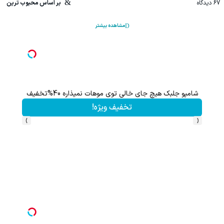
67
دیدگاه
بر اساس محبوب ترین
مشاهده بیشتر
شامپو جلبک هیچ جای خالی توی موهات نمیذاره 40%تخفیف
باختی ا
تخفیف ویژه!
›
‹