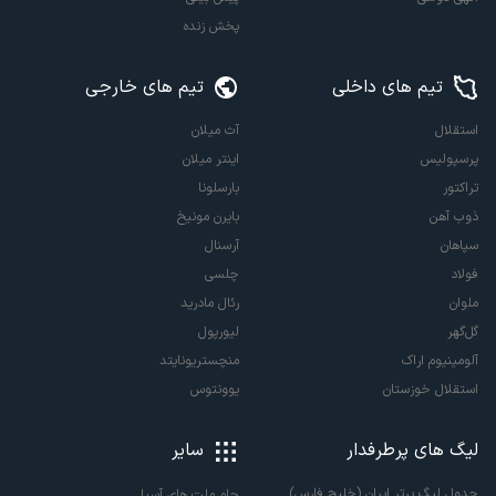
پخش زنده
تیم های داخلی
تیم های خارجی
استقلال
آث میلان
پرسپولیس
اینتر میلان
تراکتور
بارسلونا
ذوب آهن
بایرن مونیخ
سپاهان
آرسنال
فولاد
چلسی
ملوان
رئال مادرید
گل‌گهر
لیورپول
آلومینیوم اراک
منچستریونایتد
استقلال خوزستان
یوونتوس
لیگ های پرطرفدار
سایر
جدول لیگ برتر ایران (خلیج فارس)
جام ملت های آسیا