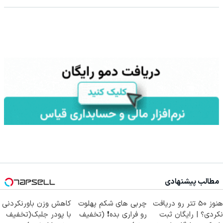
مطالب پیشنهادی
هنوز 50 تتر رو دریافت
چربی های شکم پهلوت
کاهش وزن باورنکردنی
نکردی؟ | رایگان ثبت
رو فراری بده❗ (تخفیف
با پودر جلبک(تخفیف