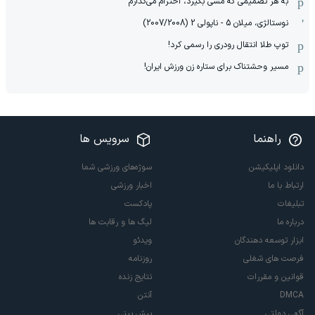
به هر تصمیمی که مسی بگیرد، احترام می‌گذارم
نوستالژی، میلان 5 - ناپولی 2 (2007/2008)
توپ طلا انتقال رودری را رسمی کرد!
مسیر وحشتناک برای ستاره زن ورزش ایران!
راهنما
سرویس ها
دانلود اپلیکیشن
سوژه‌های ورزشی شما
ارتباط با ما
اخبار ورزشی
تبلیغات
پادکست
درباره ما
لیگ ها و رقابت ها
ابزار توسعه دهندگان
ویدئو
فرصت های شغلی
روزنامه
قوانین و مقررات
نتایج زنده
DMCA
آنتن
آگهی دولتی
پیش بینی