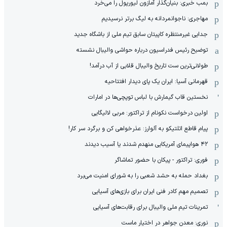
بمب خبری: بنیان‌گذار آمازون لیورپول را می‌خرد
مهاجری: ناجوانمردانه به لیگ برتر نرسیدیم
جدایی غیرمنتظره کاپیتان سابق تیم ملی از باشگاه جدید
توضیح رئیس فدراسیون درباره حواشی والیبال نشسته
طولانی‌ترین ست تاریخ والیبال قلابی از آب درآمد!
قهرمانی آسیا: ایران یک پای دیدار افتتاحیه
نخستین قاب گیمارش با لباس توپچی‌ها در امارات
اولین درخواست نکونام از تراکتور: مربی لالیگایی
پیام قاطع اتلتیکو به آلوارز: عذرخواهی کن و برگرد سر کار!
۴۲ هواپیمای آمریکایی منهدم شدند یا آسیب دیدند
فوری: تراکتور - پیکان با حضور تماشاگر
بغداد حمله به حشد شعبی را به شورای امنیت می‌برد
تصمیم مهم کادر فنی ایران برای بازی‌های آسیایی
تمرینات تیم ملی والیبال برای رقابت‌های آسیایی
نوری: معدن جواهر در اختیار ماست