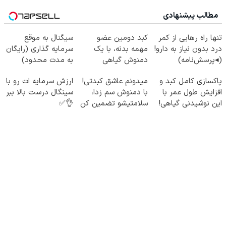
مطالب پیشنهادی
تنها راه رهایی از کمر
کبد دومین عضو
سیگنال به موقع
درد بدون نیاز به دارو!
مهمه بدنه، با یک
سرمایه گذاری (رایگان
(◂پرسش‌نامه)
دمنوش گیاهی
به مدت محدود)
مراقبش باش
پاکسازی کامل کبد و
میدونم عاشق کبدتی!
ارزش سرمایه ات رو با
افزایش طول عمر با
با دمنوش سم زدا،
سینگال درست بالا ببر
این نوشیدنی گیاهی!
سلامتیشو تضمین کن
👌✅
کلیک جهت خرید
55% تخفیف