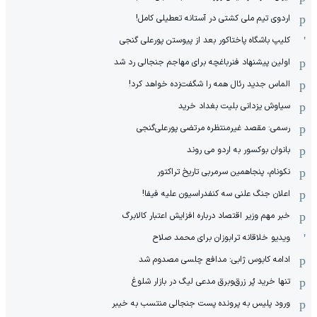
اردوی تیم ملی کشتی در آستانه تعطیلی کامل!
کلیپ باشگاه پاختاکور بعد از پیوستن پورعلی گنجی
اولین پیشنهاد فنرباغچه برای مهاجم جنجالی رد شد
الماس جدید رئال همه را شگفت‌زده خواهد کرد!
سیاوش یزدانی بلیت بغداد خرید
رسمی: مقصد غیرمنتظره مرتضی پورعلی‌گنجی
بانوان بوکسور به اردو می روند
نکونام، پنجاهمین سرمربی تاریخ تراکتور
اعلان جنگ علنی سه کنفدراسیون علیه فیفا!
خبر مهم وزیر اقتصاد درباره افزایش اعتبار کالابرگ
ویدیو خلاقانه ترابوزان برای محمد صلاح
ادامه کابوس ژابی: مدافع چلسی مصدوم شد
تنها خرید پُر زرق‌وبرق مدعی لیگ در بازار شلوغ
ورود پلیس به پرونده پست جنجالی منتسب به خیبر