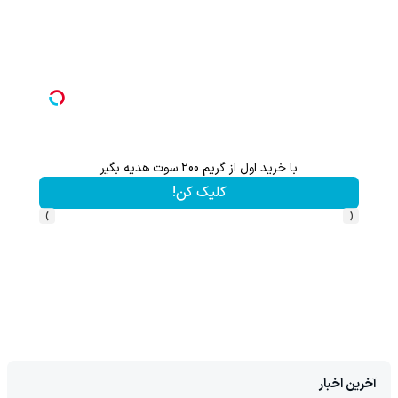
با خرید اول از گریم 200 سوت هدیه بگیر
از آیفون 17 تا پلی استیشن 5 🎮😍📱 | گردونه بچرخون جای
کلیک کن!
›
‹
آخرین اخبار