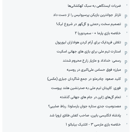
ضربات ایستگاهی به سبک کهکشانی‌ها
تارتار جوانترین بازیکن پرسپولیس را از دست داد
تصمیم سخت رحمتی و گل‌گهر در شروع لیگ!
خلاصه بازی پارما 0 - سمپدوریا 2
تلاش فن‌دایک برای آرام کردن هواداران لیورپول
استارت تیم ملی برای بازی های جهانی اسکیت
رسمی: خداداد و مازیار زارع محروم شدند
مبارزه فوق حساس علی‌اکبری در روسیه
کلید صعود چادرملو در جمع شاگردان جباری (عکس)
فوری: کاپیتان تیم ملی به صدرنشین هلند پیوست
تمام گل‌های ژاپن در جام های جهانی گذشته
مصدومیت جدی ستاره جوان بارسلونا: رباط صلیبی؟
پادشاه انگلیسی بایرن، صاحب کفش طلای اروپا شد
خلاصه بازی مارسی 3 - اتلتیک بیلبائو 1