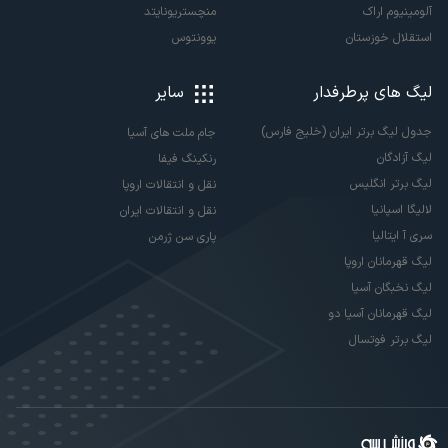
آلومینیوم اراک
منچستریونایتد
استقلال خوزستان
یوونتوس
لیگ های پرطرفدار
سایر
جدول لیگ برتر ایران (خلیج فارس)
جام ملت های آسیا
لیگ آزادگان
رنکینگ فیفا
لیگ برتر انگلیس
نقل و انتقالات اروپا
لالیگا اسپانیا
نقل و انتقالات ایران
سری آ ایتالیا
پاری سن ژرمن
لیگ قهرمانان اروپا
لیگ نخبگان آسیا
لیگ قهرمانان آسیا دو
لیگ برتر فوتسال