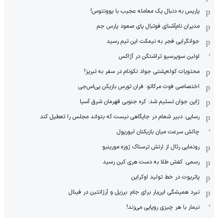
پاریس به دنبال یک معامله عجیب با یوونتوس!
مدیران نام‌آشنای فوتبال پای صعود پارس جم
جوانگرایی فجر به نیمکت این تیم رسید
اولین سوپرسیو تراشتگن در آژاکس
محتویات کوله‌پشتی جواد نکونام در سفر به تبریز!
اختصاصی فوت مرکاتو: فران تورس بازیکن پی‌اس‌جی
ژاپن جوان تسلیم شد: کره جنوبی قهرمان شرق آسیا
رسایی: دبیر شعام در جایگاهی نیست که بتواند مجلس را تعطیل کند
چالش سرعت میان بازیکنان لیورپول
رونمایی رئال از ارتش ترسناک ژوزه مورینیو
رسمی: کفش طلا به دست هری کین رسید
پاتریوت در خط تولید اوکراین
نبرد همیشگی این‌بار برای جام: برزیل و آرژانتین در فینال
نیمار با هر چیزی روپایی می‌زند!