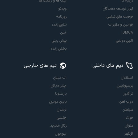
درباره ما
لیگ ها و رقابت ها
ابزار توسعه دهندگان
ویدئو
فرصت های شغلی
روزنامه
قوانین و مقررات
نتایج زنده
DMCA
آنتن
آگهی دولتی
پیش بینی
پخش زنده
تیم های داخلی
تیم های خارجی
استقلال
آث میلان
پرسپولیس
اینتر میلان
تراکتور
بارسلونا
ذوب آهن
بایرن مونیخ
سپاهان
آرسنال
فولاد
چلسی
ملوان
رئال مادرید
گل‌گهر
لیورپول