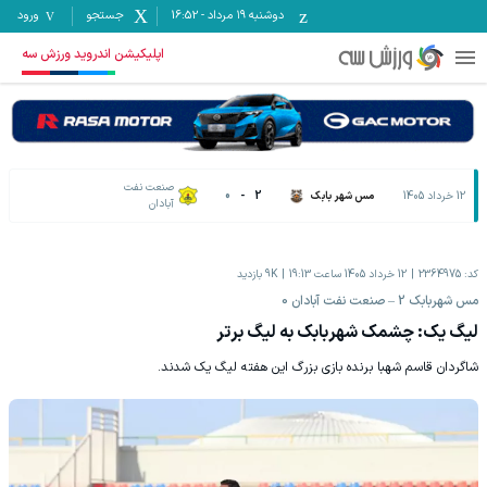
دوشنبه ۱۹ مرداد
-
16:52
جستجو
ورود
اپلیکیشن اندروید ورزش سه
صنعت نفت
12 خرداد 1405
مس شهر بابک
2
-
0
آبادان
کد:
2364975
12 خرداد 1405 ساعت 19:13
9K
بازدید
مس شهربابک 2 – صنعت نفت آبادان 0
لیگ یک: چشمک شهربابک به لیگ برتر
شاگردان قاسم شهبا برنده بازی بزرگ این هفته لیگ یک شدند.