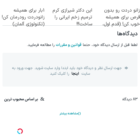
جراحی)
زانو دردت رو بدون
این دکتر شیرازی کرم
1بار برای همیشه
قرص برای همیشه
ترمیم زخم ایرانی را
زانودردت رودرمان کن!
خوب کن! (قدم اول،
ساخت!!!
(تکنولوژی آلمان)
پرسش‌نامه)
◂پرسشنامه▸
دیدگاه‌ها
لطفا قبل از ارسال دیدگاه خود، حتما
قوانین و مقررات
را مطالعه فرمایید.
جهت ارسال نظر و دیدگاه خود باید ابتدا وارد سایت شوید. جهت ورود به
سایت
اینجا
را کلیک کنید
83
دیدگاه
بر اساس محبوب ترین
مشاهده بیشتر