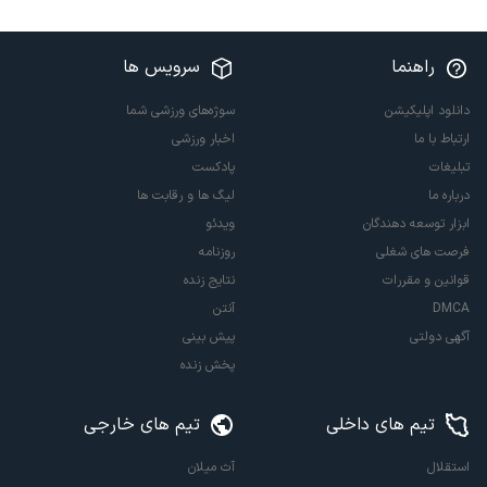
راهنما
سرویس ها
دانلود اپلیکیشن
سوژه‌های ورزشی شما
ارتباط با ما
اخبار ورزشی
تبلیغات
پادکست
درباره ما
لیگ ها و رقابت ها
ابزار توسعه دهندگان
ویدئو
فرصت های شغلی
روزنامه
قوانین و مقررات
نتایج زنده
DMCA
آنتن
آگهی دولتی
پیش بینی
پخش زنده
تیم های داخلی
تیم های خارجی
استقلال
آث میلان