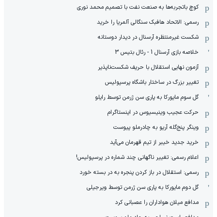
کوچ باتجربه‌ها به صنعت نفت با تصمیم محمد نوری
رسمی: الاتحاد هافبک سنگالی آلمریا را خرید
شکست غیرمنتظره آرسنال در دیدار دوستانه
خلاصه بازی آرسنال 1 - رئال بتیس 3
آزمون نهایی استقلال با حریف شکست‌ناپذیر
تغییر بزرگ در ساختار باشگاه پرسپولیس
گل سوم مایورکا به پاری سن ژرمن توسط رایلو
حرکت عجیب وینیسیوس در اینستاگرام
وینگر پنج‌گله آریو به چادرملو پیوست
خرید جدید خیبر از تیم قهرمان می‌آید
اعلام رسمی: تغییر ناگهانی چند شماره در پرسپولیس!
رسمی: استقلال در باز کردن پنجره به در بسته خورد
گل دوم مایورکا به پاری سن ژرمن توسط ویرجیلی
مدافع میلان هواداران را عصبانی کرد