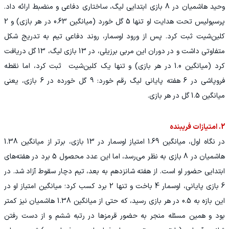
وحید هاشمیان در 8 بازی ابتدایی لیگ، ساختاری دفاعی و منضبط ارائه داد.
پرسپولیس تحت هدایت او تنها 5 گل خورد (میانگین 0.63 در هر بازی) و 2
کلین‌شیت ثبت کرد. پس از ورود اوسمار، روند دفاعی تیم به تدریج شکل
متفاوتی داشت و در دوران این مربی برزیلی، در 13 بازی لیگ، 13 گل دریافت
کرد (میانگین 1.0 در هر بازی) و تنها یک کلین‌شیت ثبت کرد، اما نقطه
فروپاشی در 6 هفته پایانی لیگ رقم خورد: 9 گل خورده در 6 بازی، یعنی
میانگین 1.5 گل در هر بازی.
2. امتیازات فریبنده
در نگاه اول، میانگین 1.69 امتیاز اوسمار در 13 بازی، برتر از میانگین 1.38
هاشمیان در 8 بازی به نظر می‌رسد، اما این عدد محصول 5 برد در هفته‌های
ابتدایی حضور او است. از هفته شانزدهم به بعد، تیم دچار سقوط آزاد شد. در
6 بازی پایانی، اوسمار 4 باخت و تنها 2 برد کسب کرد؛ میانگین امتیاز او در
این بازه به 0.5 در هر بازی رسید، که حتی از میانگین 1.38 هاشمیان نیز کمتر
بود و همین مسئله منجر به حضور قرمزها در رتبه ششم و از دست رفتن