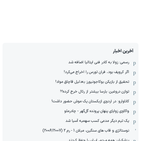
آخرین اخبار
رسمی: زولا به کادر فنی ایتالیا اضافه شد
اگر کرویف بود، فران تورس را اخراج می‌کرد!
تحقیق از بازیکن بوکاجونیورز به‌دلیل قاچاق مواد!
توازن دروغین: بارسا بیشتر از رئال خرج کرده؟!
کاناوارو: در اردوی ازبکستان یک موش حضور داشت!
واکاوی زوایای پنهان پرونده گل‌گهر - چادرملو
یک تیم دیگر مدعی کسب سهمیه آسیا شد
نوستالژی و قاب های سنگین، میلان 1 - رم 2 (2006/2007)
پزشکیان: همه مردم، ایران را حفظ کردند