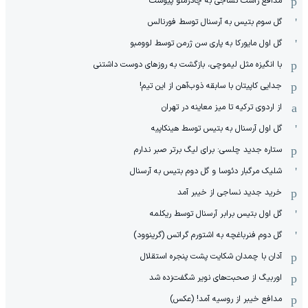
مدافع راست نساجی به چادرملو پیوست
گل سوم بتیس به آرسنال توسط فورنالس
گل اول مایورکا به پاری سن ژرمن توسط لوومبو
با انگیزه مثل لیموچی، بازگشت به روزهای دوست داشتنی
جدایی کاپیتان با سابقه ذوب‌آهن از این تیم!
از اردوی ترکیه تا میز معاینه در تهران
گل اول آرسنال به بتیس توسط هینکاپیه
ستاره جدید چلسی: برای لیگ برتر صبر ندارم
شلیک مرگبار دئوسا و گل دوم بتیس به آرسنال
خرید جدید نساجی از خیبر آمد
گل اول بتیس برابر آرسنال توسط ریکلمه
گل دوم فنرباغچه به اشتورم گراتس (گرینوود)
آدان با چمدان شکایت پشت پنجره استقلال
اوربیگ از صحبت‌های نویر شگفت‌زده شد
مدافع خیبر از روسیه آمد! (عکس)