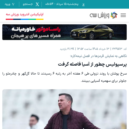
پنجشنبه ۱۵ مرداد
-
05:54
جستجو
ورود
اپلیکیشن اندروید ورزش سه
کد:
2365113
13 خرداد 1405 ساعت 13:52
21.3K
بازدید
نگاهی به نمایش قرمزها در فصل نیمه‌کاره؛
پرسپولیس چطور از آسیا فاصله گرفت
سرخ پوشان با روند نزولی طی 6 هفته آخر به رتبه 6 رسیدند تا حالا گل‌گهر و چادرملو را
جلوتر برای سهمیه آسیایی ببینند.