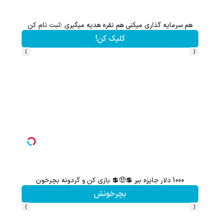
هم سرمایه گذاری میکنی هم نقره هدیه میگیری ؛ثبت نام کن
کلیک کن!
›
‹
1000 دلار جایزه ببر 💲🤑💲 بازی کن و گردونه بچرخون
گردونه شانس بدون 
بچرخونش
›
‹