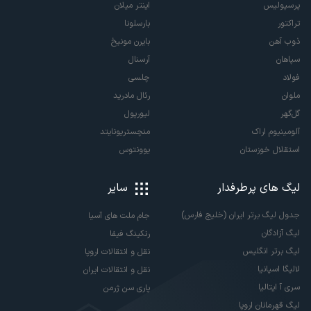
پرسپولیس
اینتر میلان
تراکتور
بارسلونا
ذوب آهن
بایرن مونیخ
سپاهان
آرسنال
فولاد
چلسی
ملوان
رئال مادرید
گل‌گهر
لیورپول
آلومینیوم اراک
منچستریونایتد
استقلال خوزستان
یوونتوس
لیگ های پرطرفدار
سایر
جدول لیگ برتر ایران (خلیج فارس)
جام ملت های آسیا
لیگ آزادگان
رنکینگ فیفا
لیگ برتر انگلیس
نقل و انتقالات اروپا
لالیگا اسپانیا
نقل و انتقالات ایران
سری آ ایتالیا
پاری سن ژرمن
لیگ قهرمانان اروپا