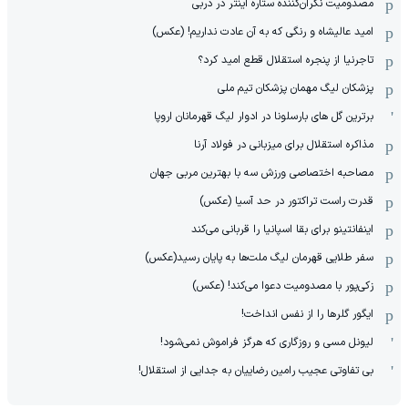
مصدومیت نگران‌کننده ستاره اینتر در دربی
امید عالیشاه و رنگی که به آن عادت نداریم! (عکس)
تاجرنیا از پنجره استقلال قطع امید کرد؟
پزشکان لیگ مهمان پزشکان تیم ملی
برترین گل های بارسلونا در ادوار لیگ قهرمانان اروپا
مذاکره استقلال برای میزبانی در فولاد آرنا
مصاحبه اختصاصی ورزش سه با بهترین مربی جهان
قدرت راست تراکتور در حد آسیا (عکس)
اینفانتینو برای بقا اسپانیا را قربانی می‌کند
سفر طلایی قهرمان لیگ ملت‌ها به پایان رسید(عکس)
زکی‌پور با مصدومیت دعوا می‌کند! (عکس)
ایگور گلرها را از نفس انداخت!
لیونل مسی و روزگاری که هرگز فراموش نمی‌شود!
بی تفاوتی عجیب رامین رضاییان به جدایی از استقلال!