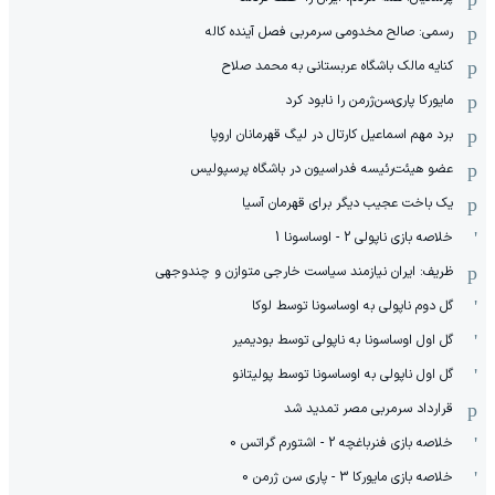
رسمی: صالح مخدومی سرمربی فصل آینده کاله
کنایه مالک باشگاه عربستانی به محمد صلاح
مایورکا پاری‌سن‌ژرمن را نابود کرد
برد مهم اسماعیل کارتال در لیگ قهرمانان اروپا
عضو هیئت‌رئیسه فدراسیون در باشگاه پرسپولیس
یک باخت عجیب دیگر برای قهرمان آسیا
خلاصه بازی ناپولی 2 - اوساسونا 1
ظریف: ایران نیازمند سیاست خارجی متوازن و چندوجهی
گل دوم ناپولی به اوساسونا توسط لوکا
گل اول اوساسونا به ناپولی توسط بودیمیر
گل اول ناپولی به اوساسونا توسط پولیتانو
قرارداد سرمربی مصر تمدید شد
خلاصه بازی فنرباغچه 2 - اشتورم گراتس 0
خلاصه بازی مایورکا 3 - پاری سن ژرمن 0