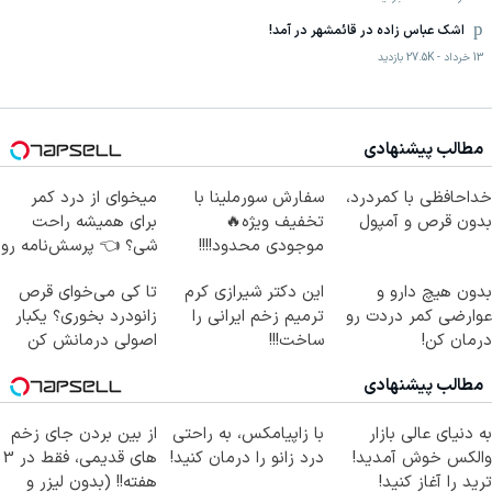
اشک عباس زاده در قائمشهر در آمد!
13 خرداد
-
27.5K
بازدید
مطالب پیشنهادی
خداحافظی با کمردرد،
سفارش سورملینا با
میخوای از درد کمر
بدون قرص و آمپول
تخفیف ویژه🔥
برای همیشه راحت
موجودی محدود!!!!
شی؟ 👈 پرسش‌نامه رو
پر کن
بدون هیچ دارو و
این دکتر شیرازی کرم
تا کی می‌خوای قرص
عوارضی کمر دردت رو
ترمیم زخم ایرانی را
زانودرد بخوری؟ یکبار
درمان کن!
ساخت!!!
اصولی درمانش کن
(پرسش‌نامه)
مطالب پیشنهادی
به دنیای عالی بازار
با زاپیامکس، به راحتی
از بین بردن جای زخم
والکس خوش آمدید!
درد زانو را درمان کنید!
های قدیمی، فقط در 3
ترید را آغاز کنید!
هفته!! (بدون لیزر و