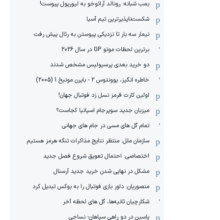
بمب شبانه: رونالد آرائوخو به لیورپول پیوست!
شکست‌ناپذیرترین تیم آسیا
نیمار سه بار تا نزدیکی پیوستن به رئال پیش رفت
برترین لحظات موتو GP در سال 2026
دو خرید بعدی پرسپولیس مشخص شدند
خاطره انگیز، یوونتوس 2 - بایرن مونیخ 1 (2005)
اولین کارت قرمز نسل زد فوتبال جهان!
میزبان جدید سوپرجام اسپانیا کجاست؟
تمام گل های مسی در جام های جهانی
سازمان ملل: منتظر نتایج مذاکرات تنگه هرمز هستیم
اختصاصی: احتمال تعویق شروع فصل جدید
مشکل در نهایی شدن خرید جدید آرسنال
منصوریان: داور بازی فوتبال را به بوکس تبدیل کرد
شکارچیان ثانیه‌ها، گل های لحظه آخر
یاسین در دو راهی سپاهان- نساجی