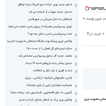
ادعای جدید وزیر خزانه داری آمریکا درباره توافق
دستیار جدید سهراب از اسپانیا می آید
لات جین وست +
استقلال به دنبال میزبانی در شهرقدس
نوری: پرسپولیس همیشه از بیرون زمین حمایت می شود
70% تخفیف ویژه جین وست + خرید در4
علت پرسپولیسی شدن رحمان چه بود؟
واکنش نوری پیشکسوت باشگاه استقلال به توییت تاجرنیا
ستاره نیجریه‌ای کل فصل را از دست داد!
مقصد جدید گلر سابق پرسپولیس مشخص شد
جدول پخش زنده بازی‌های شنبه 17 مرداد
زنده و فوری از بازار نقل و انتقالات
اولین جام‌جهانی مارادونا، آرژانتین - برزیل
عصبانیت هواداران بایرن از بازی دوستانه
آشوبی: به جای قلعه‌نویی، فدراسیون باید برنامه بدهد!
واکنش وزیر ترک به انتقال صلاح: ناراحت شدم