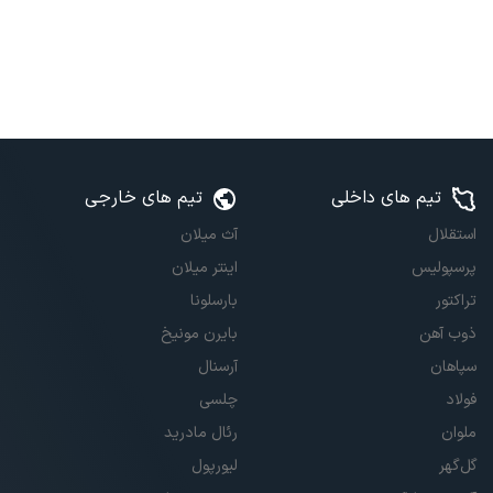
تیم های داخلی
تیم های خارجی
استقلال
آث میلان
پرسپولیس
اینتر میلان
تراکتور
بارسلونا
ذوب آهن
بایرن مونیخ
سپاهان
آرسنال
فولاد
چلسی
ملوان
رئال مادرید
گل‌گهر
لیورپول