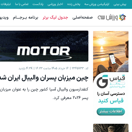
پیش بینی
اپلیکیشن ورزش سه
پخش زنده
اخبار ورزشی
پادکست
تماس با ما
تبلیغات
صفحه‌اصلی
جدول لیگ برتر
برنامه بــرجـــام
ویدیو
کد:
2365733
16 خرداد 1405 ساعت 16:23
4.3K
بازدید
چین میزبان پسران والیبال ایران شد
پسر ۲۰۲۶ معرفی کرد.