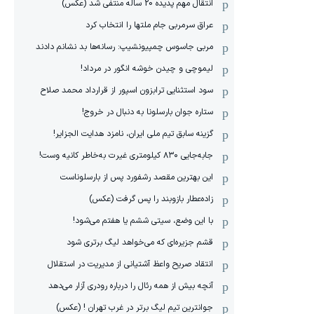
انتقال مهم پدیده 20 ساله منتفی شد (عکس)
عراق سرمربی جام ملتها را انتخاب کرد
مربی جاسوس چمپیونشیپ: رسانه‌ها بد نشانم دادند
لیموچی و چیدن خوشه انگور در مرداد!
سود استثنایی ترابزون اسپور از قرارداد محمد صلاح
ستاره جوان بارسلونا به دنبال در خروج!
گزینه سابق تیم ملی ایران، نامزد هدایت الجزایر!
جابه‌جایی ۸۳۰ کیلومتری غیرت به‌خاطر کانیه وست!
این بهترین مقصد رشفورد پس از بارسلوناست
زاده‌عطار بازوبند را پس گرفت (عکس)
با این وضع، سیتی ششم یا هفتم می‌شود!
قشم جزیره‌ای که می‌خواهد لیگ برتری شود
انتقاد صریح واعظ آشتیانی از مدیریت در استقلال
آنچه بیش از همه رئال را درباره رودری آزار می‌دهد
جوانترین تیم لیگ برتر در غرب تهران ! (عکس)