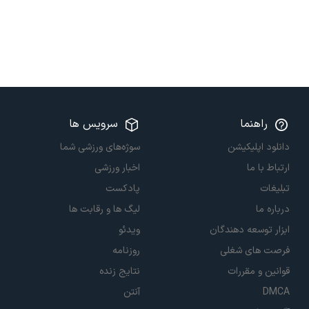
راهنما
سرویس ها
دانلود اپلیکیشن
سوژه‌های ورزشی شما
ارتباط با ما
اخبار ورزشی
تبلیغات
پادکست
درباره ما
لیگ ها و رقابت ها
ابزار توسعه دهندگان
ویدئو
فرصت های شغلی
روزنامه
قوانین و مقررات
نتایج زنده
DMCA
آنتن