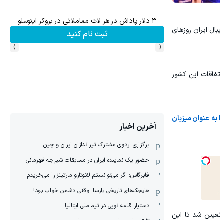
۳ دلار پاداش در هر لات معاملاتی در بروکر اینوسلو
تا 70 درصد تخفیف محصولات جین وست + خرید در 4 قسط
ال ایران روزهای
ثبت نام کنید
›
‹
ل ناامنی و اتفاقات این کشور
 به عنوان میزبان
آخرین اخبار
برگزاری اردوی مشترک تیراندازان ایران و چین
حضور یک نماینده ایران در مسابقات شیرجه قهرمانی
فابرگاس: اگر می‌توانستم لائوتارو مارتینز را می‌خریدم
هایجک‌های تاریخی بارسا: وقتی دشمن خواب بود!
دستیار قلعه نویی در تیم ملی ایتالیا
های شرکت کننده تعیین شد تا این