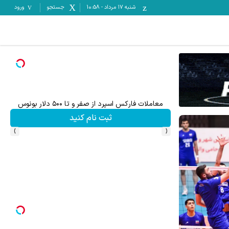
شنبه ۱۷ مرداد
-
10:58
جستجو
ورود
معاملات فارکس اسپرد از صفر و تا ۵۰۰ دلار بونوس
تا 70 درصد تخفیف محصولات جین وست + خرید در 4 قسط
ثبت نام کنید
›
‹