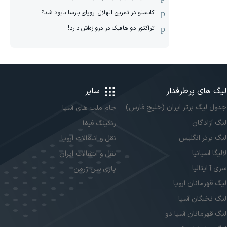
کانسلو در تمرین الهلال: رویای بارسا نابود شد؟
تراکتور دو هافبک در دروازه‌اش دارد!
لیگ های پرطرفدار
سایر
جدول لیگ برتر ایران (خلیج فارس)
جام ملت های آسیا
لیگ آزادگان
رنکینگ فیفا
لیگ برتر انگلیس
نقل و انتقالات اروپا
لالیگا اسپانیا
نقل و انتقالات ایران
سری آ ایتالیا
پاری سن ژرمن
لیگ قهرمانان اروپا
لیگ نخبگان آسیا
لیگ قهرمانان آسیا دو