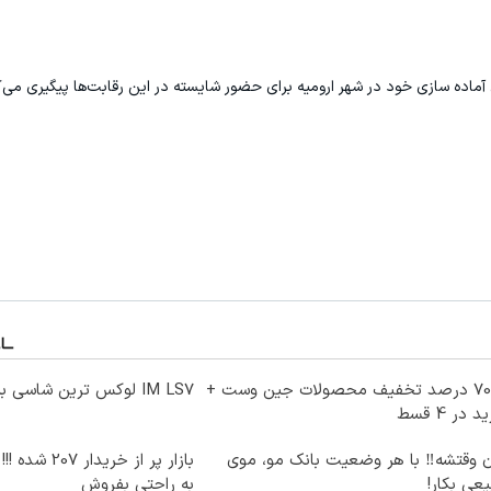
تا 70 درصد تخفیف محصولات جین وست +
IM LS7 لوکس ترین شاسی بلند برقی ایران
 در 4 قسط
ن وقتشه‼️ با هر وضعیت بانک مو، موی
بازار پر از خرید
عی بکار!
به راحتی بفروش