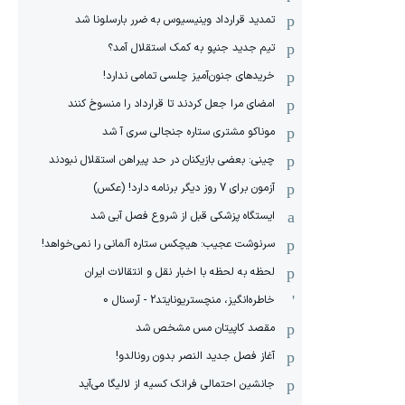
تمدید قرارداد وینیسیوس به ضرر بارسلونا شد
تیم جدید جنپو به کمک استقلال آمد؟
خریدهای جنون‌آمیز چلسی تمامی ندارد!
امضای مرا جعل کردند تا قرارداد را منسوخ کنند
موناکو مشتری ستاره جنجالی سری آ شد
چینی: بعضی بازیکنان در حد پیراهن استقلال نبودند
آزمون برای 7 روز دیگر برنامه دارد! (عکس)
ایستگاه پزشکی قبل از شروع فصل آبی شد
سرنوشت عجیب: هیچکس ستاره آلمانی را نمی‌خواهد!
لحظه به لحظه با اخبار نقل و انتقالات ایران
خاطره‌انگیز، منچستریونایتد2 - آرسنال 0
مقصد کاپیتان مس مشخص شد
آغاز فصل جدید النصر بدون رونالدو!
جانشین احتمالی فرانک کسیه از لالیگا می‌آید