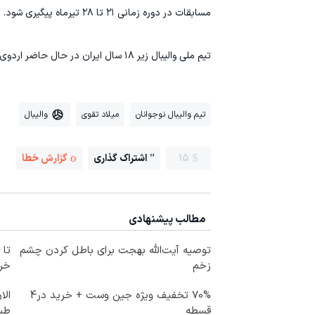
مسابقات در دوره زمانی ۲۱ تا ۲۸ تیرماه پیگیری شود.
تیم ملی والیبال زیر ۱۸ سال ایران در حال حاضر اردوی آماده سازی خود در شهر ارومیه برای حضور شایسته در این رقابت‌ها پیگیری می‌کند.
تیم والیبال نوجوانان
میلاد تقوی
والیبال
15
اشتراک گذاری
گزارش خطا
مطالب پیشنهادی
توصیه آیت‌الله بهجت برای باطل کردن چشم
زخم
خرید
70% تخفیف ویژه جین وست + خرید در4
الا
قسطه
طبی