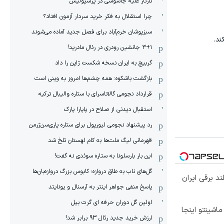
تارتار علیه جاسوسی در پرسپولیس
چرا استقلال به فکر خرید سردار آزمون افتاد؟
سبزپوشان خرم‌آباد برای فصل جدید آماده می‌شوند
۳+۱ جانشین رودری در رئال مادرید!
گربیچ به ایران نسخه شکست ژاپن را داد
بازگشت باشکوه: همه چشم‌ها امروز به وینی است
قرارداد نجومی گالاتاسرای با ستاره والیبال ترکیه
استقبال دیدنی از صلاح در پاپارا پارک
رد پیشنهاد نجومی لیورپول برای ستاره پاری‌سن‌ژرمن
قهرمانی لیگ ملت‌ها به کام لهستان تلخ شد
این بار بارسلونا به ستاره سوئدی نه گفت!
گل‌های ناب به طاق دروازه؛ کابوس بزرگ دروازه‌بان‌ها
پاسخ منفی جواهر اینتر به آرسنال و یونایتد
اولین گل دوران حرفه ای گرت بیل
ار 207 شده !!! ماشینتو اینجا
ارزش خرید جدید رئال 93 برابر شد!