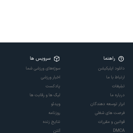
راهنما
سرویس ها
دانلود اپلیکیشن
سوژه‌های ورزشی شما
ارتباط با ما
اخبار ورزشی
تبلیغات
پادکست
درباره ما
لیگ ها و رقابت ها
ابزار توسعه دهندگان
ویدئو
فرصت های شغلی
روزنامه
قوانین و مقررات
نتایج زنده
DMCA
آنتن