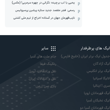
یحیی با لب برچیده: نگرانی در چهره سرمربی! (عکس)
رسمی: فجر مقصد جدید ستاره پیشین پرسپولیس
نایب‌قهرمان جهان در آستانه اخراج از تیم ملی کشتی
لیگ های پرطرفدار
سایر
جدول لیگ برتر ایران (خلیج فارس)
جام ملت های آسیا
لیگ آزادگان
رنکینگ فیفا
لیگ برتر انگلیس
نقل و انتقالات اروپا
لالیگا اسپانیا
نقل و انتقالات ایران
سری آ ایتالیا
پاری سن ژرمن
لیگ قهرمانان اروپا
لیگ نخبگان آسیا
لیگ قهرمانان آسیا دو