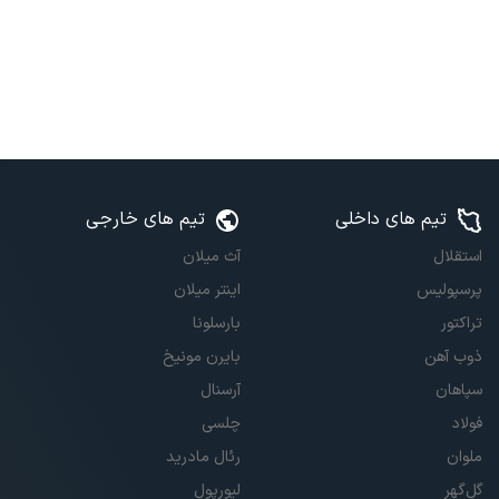
تیم های داخلی
تیم های خارجی
استقلال
آث میلان
پرسپولیس
اینتر میلان
تراکتور
بارسلونا
ذوب آهن
بایرن مونیخ
سپاهان
آرسنال
فولاد
چلسی
ملوان
رئال مادرید
گل‌گهر
لیورپول