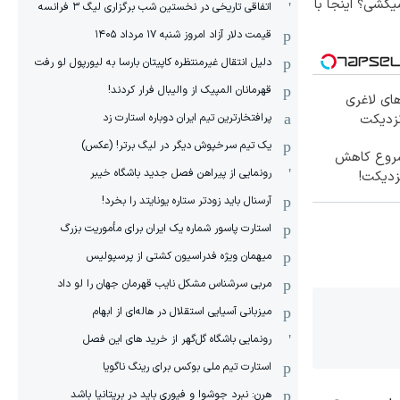
کشی؟ اینجا با
اتفاقی تاریخی در نخستین شب برگزاری لیگ ۳ فرانسه
قیمت دلار آزاد امروز شنبه ۱۷ مرداد ۱۴۰۵
دلیل انتقال غیرمنتظره کاپیتان بارسا به لیورپول لو رفت
قهرمانان المپیک از والیبال فرار کردند!
ای لاغری
پرافتخارترین تیم ایران دوباره استارت زد
نزدیکت
یک تیم سرخپوش دیگر در لیگ برتر! (عکس)
 شروع کاهش
رونمایی از پیراهن فصل جدید باشگاه خیبر
زدیکت!
آرسنال باید زودتر ستاره یونایتد را بخرد!
استارت پاسور شماره یک ایران برای مأموریت بزرگ
میهمان ویژه فدراسیون کشتی از پرسپولیس
مربی سرشناس مشکل نایب قهرمان جهان را لو داد
میزبانی آسیایی استقلال در هاله‌ای از ابهام
رونمایی باشگاه گل‌گهر از خرید های این فصل
استارت تیم ملی بوکس برای رینگ ناگویا
هرن: نبرد جوشوا و فیوری باید در بریتانیا باشد