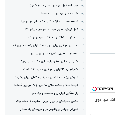
چپ استقلال، پرسپولیسی است(عکس)
خرید بعدی پرسپولیس بست!
شایعه عجیب: علاقه رئال به کاپیتان یوونتوس!
غول نروژی فدای خرید ولاهوویچ می‌شود؟!
ولاسکو بازیکنانش را با کتاب سورپرایز کرد
صالحی: قوانین برای داوران و ناظران یکسان سازی شد
اسماعیل صفیری: تغیرات داوری زیاد بود
خرید جنجالی: ستاره بارسا این هفته در پاریس!
خورشیدی: ناظران با قوانین جدید آشنا شدند
گزارش ویژه‌: آماده نسل جدید بسکتبال ایران باشید!
قیمت طلا و سکه/ طلای ۱۸ عیار از ۱۹ میلیون گذشت
بار سنگین ایران روی ساعدهای یک نفر
انک مو، موی
مدعی همیشگی والیبال ایران: استارت از هفته آینده
شورش جواهر یوونتوس برای پیوستن به آرسنال!