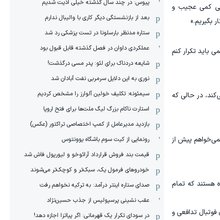
پیوس: در چند سال گذشته خیلی اذیت شدیم
اهی کمی عجیب و
بعد از بازنشستگی دیگر کاری با والیبال ندارم
ر بگیریم.»
ستاره مدنظر بارسلونا در تست پزشکی رد شد
عملکردی داوان در فصل گذشته قابل قبول بود
 باید تکرار کنم
شایعه دردناک برای لئو: پدر مسی درگذشت!
نوری به این دلایل سرمربی نفت آبادان شد
سیمئونه: تکلیف خولین آلوارز را مشخص کردیم
کند، در حالی که
استارت ناکام بزرگ لیگ ملت‌ها برای فتح اروپا
بازدید مدیرعامل از کمپ اختصاصی تراکتور (عکس)
می‌خواهم پیش از
رونمایی از کیت سوم باشگاه یوونتوس
قیمت بند فروش قرارداد آرائوخو و لیورپول فاش شد
خودروهای فرمول یک، سبک‌تر و کوچک‌تر می‌شوند
ه هستند که تمام
صدای ستاره اینتر درآمد: به ترکیه نخواهم رفت
عقب نشینی پرسپولیس از جذب حسین‌نژاد
 فوتبال تدافعی و
در سودای تکرار یک قهرمانی: اگر پیاتزا اجازه دهد!