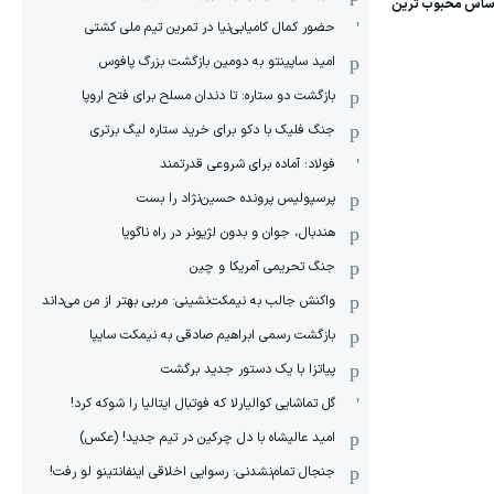
حضور کمال کامیابی‌نیا در تمرین تیم ملی کشتی
امید ساپینتو به دومین بازگشت بزرگ پافوس
بازگشت دو ستاره: تا دندان مسلح برای فتح اروپا
جنگ فلیک با دکو برای خرید ستاره لیگ برتری
فولاد؛ آماده برای شروعی قدرتمند
پرسپولیس پرونده حسین‌نژاد را بست
هندبال، جوان و بدون لژیونر در راه ناگویا
جنگ تحریمی آمریکا و چین
واکنش جالب به نیمکت‌نشینی: مربی بهتر از من می‌داند
بازگشت رسمی ابراهیم صادقی به نیمکت سایپا
پیاتزا با یک دستور جدید برگشت
گل تماشایی کوالیارلا که فوتبال ایتالیا را شوکه کرد!
امید عالیشاه با دل چرکین در تیم جدید! (عکس)
جنجال تمام‌نشدنی:‌ رسوایی اخلاقی اینفانتینو لو رفت!