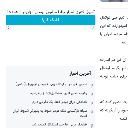
۳ دلار پاداش در هر لات معاملاتی در بروکر اینوسلو
میدونستی
ورهای کانادا، مکزیک و آمریکا. تیم ملی فوتبال
ثبت نام کنید
›
‹
امیدوارند که این
م مردم ایران را
نیم.
 نیز در امارات
انم بگویم فوتبال
آخرین اخبار
 برای جلب توجه
تصویر قهرمان جاودانه روی اتوبوس لیورپول (عکس)
رقیب اصلی امین اسماعیل‌نژاد از راه رسید
درت تصور کنند که
بادامکی: برای تارتار فقط یک نگرانی دارم
ود را آن‌گونه که
سپاه: بازگشایی تنگه هرمز منوط به پذیرش شروط ایران
است
کند.»
قرارداد مربی خارجی استقلال تمدید شد