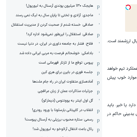
هایجک 130 میلیون پوندی آرسنال به لیورپول!
ماجدی: آزادی و تختی تا پایان سال به لیگ نمی رسند
صادقی: خسته شدم از صحبت کردن از مدیریت استقلال
صادقی: استقلال را این‌طور نمی‌شود اداره کرد!
ال ارزشمند است.
فلاح: فشار به جامعه داوری در ایران، در دنیا نیست
بادامکی: خوشحالم فرصت به مربی ایرانی داده شد
پیوس: توقع ما از تارتار قهرمانی است
عملکرد تیم خواهد
جلسه فوری در بایرن برای هری کین
 موارد خوب پیش
آماده‌سازی متفاوت ایران در راه جام ملت‌ها
جزئیات مذاکرات عمان از زبان عراقچی
گل اول اینتر به یوونتوس (دیمارکو)
ارد یا خیر. باید
انقلاب در کاپیتانی بارسلونا با ورود رودری!
 بدبینی حاکم در
رسمی: ستاره محبوب برزیلی به آرسنال پیوست!
رئال باعث انتقال آرائوخو به لیورپول شد!