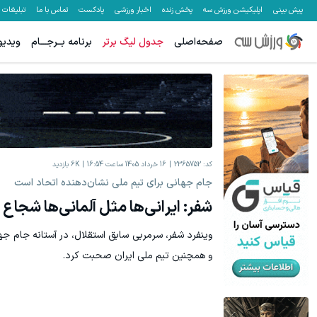
پیش بینی
اپلیکیشن ورزش سه
پخش زنده
اخبار ورزشی
پادکست
تماس با ما
تبلیغات
صفحه‌اصلی
جدول لیگ برتر
برنامه بــرجـــام
ویدیو
هنوز 50 تتر رو دریافت نکردی؟ | رایگان ثبت نام کن و رایگان شروع کن!
کد:
2365752
16 خرداد 1405 ساعت 16:54
6K
بازدید
جام جهانی برای تیم ملی نشان‌دهنده اتحاد است
شفر: ایرانی‌ها مثل آلمانی‌ها شجا
و همچنین تیم ملی ایران صحبت کرد.