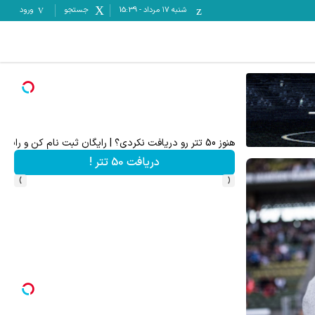
شنبه ۱۷ مرداد
-
15:39
جستجو
ورود
وی سهام مرسدس بنز
ترید EURUSD با اسپرد از صفر پیپ
میدونستی
ثبت نام کنید
›
‹