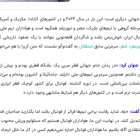
ینا، ا میلیون تومان ارزان‌تر از همه‌جا!
۱ میلیارد اعتبار خرید طلا | بدون ضامن و چک
به گزارش "ورزش سه"، فوتبال دنیا در آستانه آغاز جام جهانی دیگری است؛ این بار در سال 2026 و در کش
کلیک کن!
کلیک کن!
حله گروهی با تیم‌های بلژیک، مصر و نیوزیلند همگروه است و هواداران تیم ملی 
تبال ایران خوش‌یمن باشد و شاگردان قلعه‌نویی بتوانند با یک صعود تاریخی کا
وینفرد شفر
، سرمربی سابق
استقلال
به گفت‌و‌گو نشست که متن آن‌را با هم می‌خوا
نوان کرد:
«در زمان جام جهانی قطر مربی یک باشگاه قطری بودم و پیش از آن
 داشتم. همچنین سرمربی تیم‌های ملی تایلند، جامائیکا و کامرون بوده‌ام و می‌تو
لات بین‌المللی است. در دوره گذشته، فوتبال برای کشور کوچک قطر ابزاری
ت قدرت نرم است و در کشورهای دیگر هم شرایط مشابهی وجود دارد.»
«بله، شاید رقابت برخی تیم‌ها فراتر از فوتبال باشد اما بگذارید صاحبان ق
 تبدیل کنند. در نهایت این ما، هواداران فوتبال هستیم که مسئولیم ورزش محبوب خ
تقادی آگاه باشیم. ما هواداران فوتبال اجازه نمی‌دهیم کسی در کار ما خلل ایجاد 