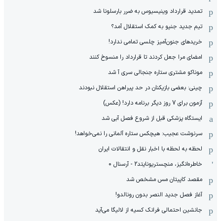
تمدید قرارداد وینیسیوس به ضرر بارسلونا شد
تیم جدید جنپو به کمک استقلال آمد؟
خریدهای جنون‌آمیز چلسی تمامی ندارد!
امضای مرا جعل کردند تا قرارداد را منسوخ کنند
موناکو مشتری ستاره جنجالی سری آ شد
چینی: بعضی بازیکنان در حد پیراهن استقلال نبودند
آزمون برای 7 روز دیگر برنامه دارد! (عکس)
ایستگاه پزشکی قبل از شروع فصل آبی شد
سرنوشت عجیب: هیچکس ستاره آلمانی را نمی‌خواهد!
لحظه به لحظه با اخبار نقل و انتقالات ایران
خاطره‌انگیز، منچستریونایتد2 - آرسنال 0
مقصد کاپیتان مس مشخص شد
آغاز فصل جدید النصر بدون رونالدو!
جانشین احتمالی فرانک کسیه از لالیگا می‌آید