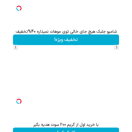
شامپو جلبک هیچ جای خالی توی موهات نمیذاره 40%تخفیف
این پک 
تخفیف ویژه!
›
‹
با خرید اول از گریم 200 سوت هدیه بگیر
هنوز 50 تتر رو دریافت نکردی؟ | رایگان ثبت نام کن و رایگان شروع کن!