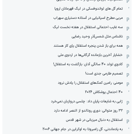
تمام گل های لواندوفسکی در لیگ قهرمانان اروپا
مربی مطرح اسپانیایی در آستانه دستیاری سهراب
سه غایب احتمالی استقلال در هفته نخست لیگ
ناشناس مثل شمس‌آذرِ وحید رضایی
همه برای باز شدن پنجره استقلال پای کار هستند
خشایار آخرین بازمانده گرگانی‌ها در اردوی ملی
کادوی تولد 40 سالگی آدان: بازگشت به استقلال!
تصمیم طارمی جدی است!
مومنی: رامین کمک‌های استقلال را یادش نرود
40 احتمال پوشکاش 2026
ژابی به شایعات پایان داد: چلسی دروازبان نمی‌خرد
۳۲ روز متوالی: دوری رونالدو از النصر ادامه دارد
استقلال به دنبال میزبانی در شهر قدس
به یادماندنی، گل زامبروتا به اوکراین در جام جهانی 2006