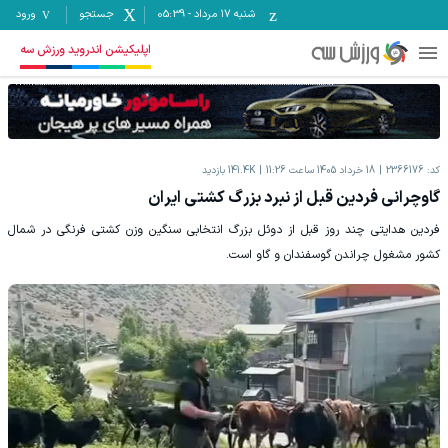
شنبه ۱۷ مرداد
-
05:39
جستجو
ورود
اپلیکیشن اندروید ورزش سه
کد:
2366176
18 خرداد 1405 ساعت 11:26
141.4K
بازدید
گاوچرانی فردین قبل از نبرد بزرگ کشتی ایران
فردین هدایتی چند روز قبل از دوئل بزرگ انتخابی سنگین وزن کشتی فرنگی در شمال
کشور مشغول چراندن گوسفندان و گاو است.