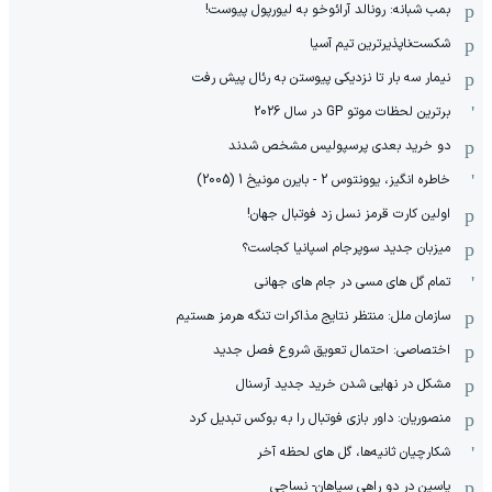
بمب شبانه: رونالد آرائوخو به لیورپول پیوست!
شکست‌ناپذیرترین تیم آسیا
نیمار سه بار تا نزدیکی پیوستن به رئال پیش رفت
برترین لحظات موتو GP در سال 2026
دو خرید بعدی پرسپولیس مشخص شدند
خاطره انگیز، یوونتوس 2 - بایرن مونیخ 1 (2005)
اولین کارت قرمز نسل زد فوتبال جهان!
میزبان جدید سوپرجام اسپانیا کجاست؟
تمام گل های مسی در جام های جهانی
سازمان ملل: منتظر نتایج مذاکرات تنگه هرمز هستیم
اختصاصی: احتمال تعویق شروع فصل جدید
مشکل در نهایی شدن خرید جدید آرسنال
منصوریان: داور بازی فوتبال را به بوکس تبدیل کرد
شکارچیان ثانیه‌ها، گل های لحظه آخر
یاسین در دو راهی سپاهان- نساجی