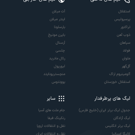
استقلال
آث میلان
پرسپولیس
اینتر میلان
تراکتور
بارسلونا
ذوب آهن
بایرن مونیخ
سپاهان
آرسنال
فولاد
چلسی
ملوان
رئال مادرید
گل‌گهر
لیورپول
آلومینیوم اراک
منچستریونایتد
استقلال خوزستان
یوونتوس
لیگ های پرطرفدار
سایر
جدول لیگ برتر ایران (خلیج فارس)
جام ملت های آسیا
لیگ آزادگان
رنکینگ فیفا
لیگ برتر انگلیس
نقل و انتقالات اروپا
لالیگا اسپانیا
نقل و انتقالات ایران