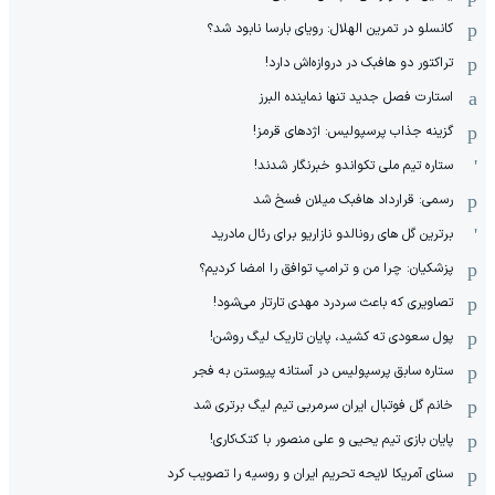
کانسلو در تمرین الهلال: رویای بارسا نابود شد؟
تراکتور دو هافبک در دروازه‌اش دارد!
استارت فصل جدید تنها نماینده البرز
گزینه جذاب پرسپولیس: اژدهای قرمز!
ستاره تیم ملی تکواندو خبرنگار شدند!
رسمی: قرارداد هافبک میلان فسخ شد
برترین گل های رونالدو نازاریو برای رئال مادرید
پزشکیان: چرا من و ترامپ توافق را امضا کردیم؟
تصاویری که باعث سردرد مهدی تارتار می‌شود!
پول سعودی ته کشید، پایان تاریک لیگ روشن!
ستاره سابق پرسپولیس در آستانه پیوستن به فجر
خانم گل فوتبال ایران سرمربی تیم لیگ برتری شد
پایان بازی تیم یحیی و علی منصور با کتک‌کاری!
سنای آمریکا لایحه تحریم ایران و روسیه را تصویب کرد