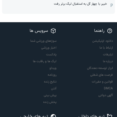
خیبر با چهار گل به استقبال لیگ برتر رفت
راهنما
سرویس ها
دانلود اپلیکیشن
سوژه‌های ورزشی شما
ارتباط با ما
اخبار ورزشی
تبلیغات
پادکست
درباره ما
لیگ ها و رقابت ها
ابزار توسعه دهندگان
ویدئو
فرصت های شغلی
روزنامه
قوانین و مقررات
نتایج زنده
DMCA
آنتن
آگهی دولتی
پیش بینی
پخش زنده
تیم های داخلی
تیم های خارجی