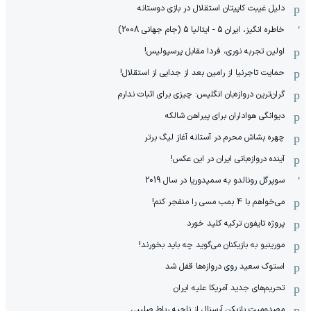
دلیل غیبت کاپیتان استقلال در بازی دوستانه
خاطره انگیز، ایران 5 - ایتالیا 5 (جام جهانی 2008)
اولین تجربه نوری، فردا مقابل پرسپولیس!
حمایت تاجرنیا از رامین بعد از جدایی از استقلال!
گران‌ترین دروازه‌بان انگلیس: چیزی برای اثبات ندارم
دیوانگی هواداران برای پیراهن شالکه
چهره بشاش محرم در آستانه آغاز لیگ برتر
آینده دروازه‌بانی ایران در این عکس!
سوپرگل رونالدو به سمپدوریا در سال 2019
می‌خواهم با 4 بمب مسی را منفجر کنم!
پروژه تایفون ترکیه کلید خورد
مورینیو به بازیکنان می‌گوید چه باید بخورند!
استوک سعید روی دروازه‌ها قفل شد
تحریم‌های جدید آمریکا علیه ایران
مصدومیت بازیکن آرسنال از ناحیه رباط صلیبی