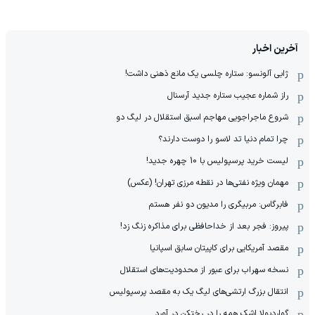
آخرین اخبار
ژابی آلونسو: ستاره چلسی یک مانع ذهنی داشت!
راز شماره عجیب ستاره جدید آرسنال
شروع ماجراجویی مهاجم اسبق استقلال در لیگ دو
چرا تمام دنیا تد لاسو را دوست دارند؟
لیست خرید پرسپولیس با 10 چهره جدید!
مهمان‌ ویژه نفتی‌ها در نقطه مرزی تهران! (عکس)
فابرگاس: مربیگری را مدیون دو نفر هستم
پیروز: فجر بعد از خداحافظی برای مذاکره زنگ زد!
مقصد آمریکایی برای کاپیتان سابق اسپانیا
نسخه سهراب برای عبور از محدودیت‌های استقلال
انتقال بزرگ ارتشی‌های لیگ یک به مقصد پرسپولیس
گواردیولا اشک همه را در رختکن در آورد