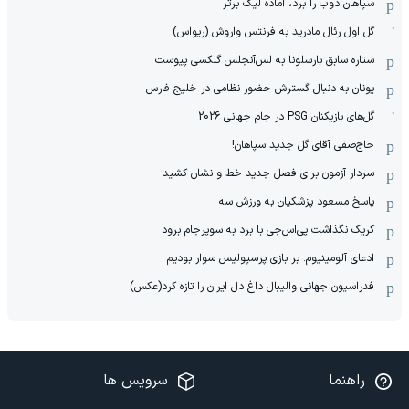
سپاهان ذوب را برد، آماده لیگ برتر
گل اول رئال مادرید به فرنتس واروش (ریواس)
ستاره سابق بارسلونا به لس‌آنجلس گلکسی پیوست
یونان به دنبال گسترش حضور نظامی در خلیج فارس
گل‌های بازیکنان PSG در جام جهانی 2026
حاج‌صفی آقای گل جدید سپاهان!
سردار آزمون برای فصل جدید خط و نشان کشید
پاسخ مسعود پزشکیان به ورزش سه
کریک نگذاشت پی‌اس‌جی با برد به سوپرجام برود
ادعای آلومینیوم: بر بازی پرسپولیس سوار بودیم
فدراسیون جهانی والیبال داغ دل ایران را تازه کرد(عکس)
راهنما
سرویس ها