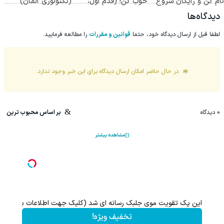
نام کن و رایگان شروع
خوب کن! (قدم اول،
(تکنولوژی آلمان)
کن!
پرسش‌نامه)
◂پرسشنامه▸
دیدگاه‌ها
لطفا قبل از ارسال دیدگاه خود، حتما
قوانین و مقررات
را مطالعه فرمایید.
در حال حاضر امکان ارسال دیدگاه برای این
خبر
وجود ندارد.
0
دیدگاه
بر اساس محبوب ترین
مشاهده بیشتر
این پک تقویت موی جلبک رسانه ای شد (کلیک جهت اطلاعات بیشتر)
آخرین 
تخفیف ویژه!