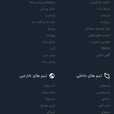
دانلود اپلیکیشن
سوژه‌های ورزشی شما
ارتباط با ما
اخبار ورزشی
تبلیغات
پادکست
درباره ما
لیگ ها و رقابت ها
ابزار توسعه دهندگان
ویدئو
فرصت های شغلی
روزنامه
قوانین و مقررات
نتایج زنده
DMCA
آنتن
آگهی دولتی
پیش بینی
پخش زنده
تیم های داخلی
تیم های خارجی
استقلال
آث میلان
پرسپولیس
اینتر میلان
تراکتور
بارسلونا
ذوب آهن
بایرن مونیخ
سپاهان
آرسنال