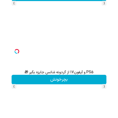
›
‹
PS5 و آیفون17 از گردونه شانس جایزه بگیر 🎁
هنوز 50 تتر رو دریافت نکردی؟ | رایگان ثبت نام کن و رایگان شروع کن!
بچرخونش
›
‹