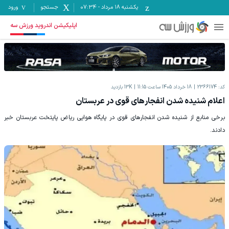
یکشنبه ۱۸ مرداد
-
07:34
جستجو
ورود
اپلیکیشن اندروید ورزش سه
کد:
2366174
18 خرداد 1405 ساعت 11:15
13K
بازدید
اعلام شنیده شدن انفجارهای قوی در عربستان
برخی منابع از شنیده شدن انفجارهای قوی در پایگاه هوایی ریاض پایتخت عربستان خبر
دادند.