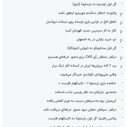
گل اول اودینزه به بارسلونا (بایو)
والورده: انتظار نداشتم مورینیو اینطور باشد
اتفاق تلخ در اولین بازی یایسله روی نیمکت نیوکسل
آغاز به کار سرمربی جدید قهرمان آسیا
دو خرید پایانی در راه اصفهان
گل اول سلتاویگو به ناپولی (جوتگلا)
نیکفر: منتظر رأی CAS برای مجوز حرفه‌ای هستیم
برد ۲ گله برزیلی‌ها ایران در آستانه آغاز لیگ برتر
وقتی ملی‌پوشان تکواندو خبرنگار می‌شوند
خلاصه بازی بارسلونا 1 - ناتینگهام فارست 0
محمدی: بازیکنان مد نظر ویسی جذب شده‌اند
کریمیان: بودجه سپاهان نسبت به تورم کاهش یافته
نیکفر: سپاهان حقش نبود مجوز حرفه‌ای دریافت نکند
پنالتی رافینیا؛ گل اول بارسلونا به ناتینگهام فارست