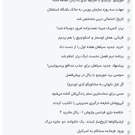
مورینیو: برناردو با شرایط بدی به رئال اضافه شده
مهلت سه روزه سازمان بورس به مالک باشگاه استقلال
تاریخ احتمالی دربی مشخص شد
برنز المپیک مبینا نعمت‌زاده امروز دوساله شد!
قربانی: همان اوسمار و اسکوچیچ را هم بردیم
خرید جدید سپاهان هفته اول را از دست داد
برنامه نیم فصل نخست لیگ برتر اعلام شد
پیشنهاد جدید سپاهان برای جذب مدافع پرسپولیس!
سومین برد مورینیو با رئال در پیش‌فصل
گل اول ناپولی به سلتاویگو (دی لورنزو)
مسی برای سخت‌ترین سفر زندگی‌اش آماده می‌شود
آبی‌پوشان شایعه درگیری مدیریتی را تکذیب کردند
خلاصه بازی فرنتس واروش 1 - رئال مادرید 2
ایشیکاوا‌ها تاریخ‌ساز شدند: یک خانواده، دو جایزه بزرگ
ورود فرمانده سنتکام به اسرائیل