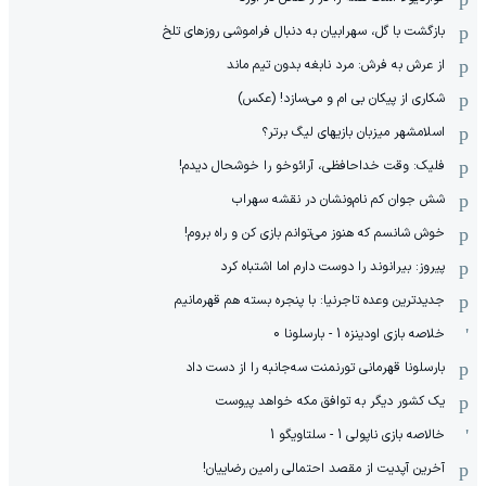
بازگشت با گل، سهرابیان به دنبال فراموشی روزهای تلخ
از عرش به فرش: مرد نابغه‌ بدون تیم ماند
شکاری از پیکان بی ام و می‌سازد! (عکس)
اسلامشهر میزبان بازیهای لیگ برتر؟
فلیک: وقت خداحافظی، آرائوخو را خوشحال دیدم!
شش جوان کم نام‌و‌نشان در نقشه سهراب
خوش شانسم که هنوز می‌توانم بازی کن و راه بروم!
پیروز: بیرانوند را دوست دارم اما اشتباه کرد
جدیدترین وعده تاجرنیا: با پنجره بسته هم قهرمانیم
خلاصه بازی اودینزه 1 - بارسلونا 0
بارسلونا قهرمانی تورنمنت سه‌جانبه را از دست داد
یک کشور دیگر به توافق مکه خواهد پیوست
خالاصه بازی ناپولی 1 - سلتاویگو 1
آخرین آپدیت از مقصد احتمالی رامین رضاییان!