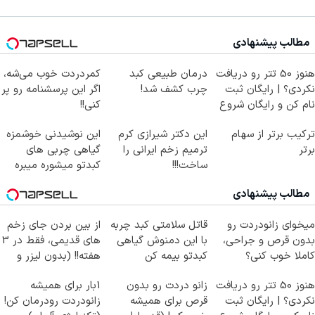
مطالب پیشنهادی
هنوز 50 تتر رو دریافت
درمان طبیعی کبد
کمردردت خوب می‌شه،
نکردی؟ | رایگان ثبت
چرب کشف شد!
اگر این پرسشنامه رو پر
نام کن و رایگان شروع
کنی!!
کن!
ترکیب برتر از سهام
این دکتر شیرازی کرم
این نوشیدنی خوشمزه
برتر
ترمیم زخم ایرانی را
گیاهی چربی های
ساخت!!!
کبدتو میشوره میبره
مطالب پیشنهادی
میخوای زانودردت رو
قاتل سلامتی کبد چربه
از بین بردن جای زخم
بدون قرص و جراحی،
با این دمنوش گیاهی
های قدیمی، فقط در 3
کاملا خوب کنی؟
کبدتو بیمه کن
هفته!! (بدون لیزر و
((پرسش‌نامه))
جراحی)
هنوز 50 تتر رو دریافت
زانو دردت رو بدون
1بار برای همیشه
نکردی؟ | رایگان ثبت
قرص برای همیشه
زانودردت رودرمان کن!