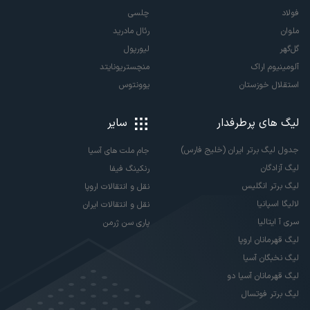
فولاد
چلسی
ملوان
رئال مادرید
گل‌گهر
لیورپول
آلومینیوم اراک
منچستریونایتد
استقلال خوزستان
یوونتوس
لیگ های پرطرفدار
سایر
جدول لیگ برتر ایران (خلیج فارس)
جام ملت های آسیا
لیگ آزادگان
رنکینگ فیفا
لیگ برتر انگلیس
نقل و انتقالات اروپا
لالیگا اسپانیا
نقل و انتقالات ایران
سری آ ایتالیا
پاری سن ژرمن
لیگ قهرمانان اروپا
لیگ نخبگان آسیا
لیگ قهرمانان آسیا دو
لیگ برتر فوتسال