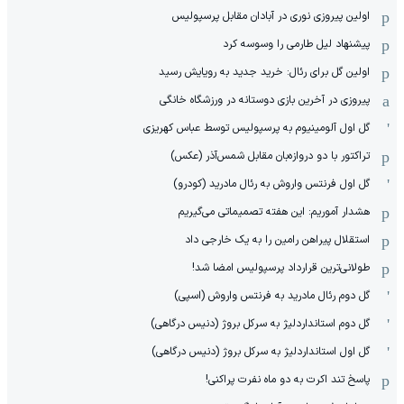
اولین پیروزی نوری در آبادان مقابل پرسپولیس
پیشنهاد لیل طارمی را وسوسه کرد
اولین گل برای رئال: خرید جدید به رویایش رسید
پیروزی در آخرین بازی دوستانه در ورزشگاه خانگی
گل اول آلومینیوم به پرسپولیس توسط عباس کهریزی
تراکتور با دو دروازه‌بان مقابل شمس‌آذر (عکس)
گل اول فرنتس واروش به رئال مادرید (کودرو)
هشدار آموریم: این هفته تصمیماتی می‌گیریم
استقلال پیراهن رامین را به یک خارجی داد
طولانی‌ترین قرارداد پرسپولیس امضا شد!
گل دوم رئال مادرید به فرنتس واروش (اسپی)
گل دوم استانداردلیژ به سرکل بروژ (دنیس درگاهی)
گل اول استانداردلیژ به سرکل بروژ (دنیس درگاهی)
پاسخ تند اکرت به دو ماه نفرت پراکنی!