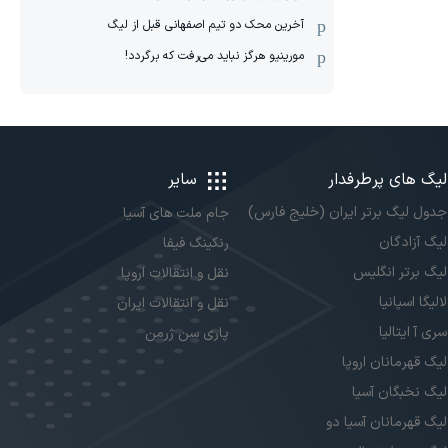
آخرین محک دو تیم اصفهانی قبل از لیگ
مورینیو هرگز نباید می‌رفت که برگردد!
لیگ های پرطرفدار
سایر
جدول لیگ برتر ایران (خلیج فارس)
جام ملت های آسیا
لیگ آزادگان
رنکینگ فیفا
لیگ برتر انگلیس
نقل و انتقالات اروپا
لالیگا اسپانیا
نقل و انتقالات ایران
سری آ ایتالیا
پاری سن ژرمن
لیگ قهرمانان اروپا
لیگ نخبگان آسیا
لیگ قهرمانان آسیا دو