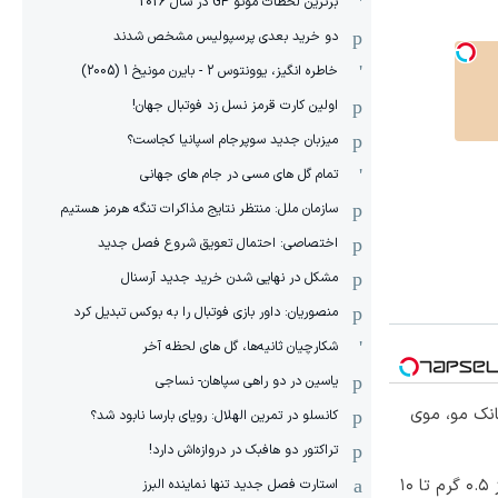
برترین لحظات موتو GP در سال 2026
دو خرید بعدی پرسپولیس مشخص شدند
خاطره انگیز، یوونتوس 2 - بایرن مونیخ 1 (2005)
اولین کارت قرمز نسل زد فوتبال جهان!
میزبان جدید سوپرجام اسپانیا کجاست؟
تمام گل های مسی در جام های جهانی
سازمان ملل: منتظر نتایج مذاکرات تنگه هرمز هستیم
اختصاصی: احتمال تعویق شروع فصل جدید
مشکل در نهایی شدن خرید جدید آرسنال
منصوریان: داور بازی فوتبال را به بوکس تبدیل کرد
شکارچیان ثانیه‌ها، گل های لحظه آخر
یاسین در دو راهی سپاهان- نساجی
انک مو، موی
کانسلو در تمرین الهلال: رویای بارسا نابود شد؟
تراکتور دو هافبک در دروازه‌اش دارد!
خرید شمش پلمپ طلاسی، از ۰.۵ گرم تا ۱۰
استارت فصل جدید تنها نماینده البرز