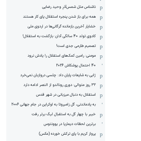
ناشناس مثل شمس‌آذرِ وحید رضایی
همه برای باز شدن پنجره استقلال پای کار هستند
خشایار آخرین بازمانده گرگانی‌ها در اردوی ملی
کادوی تولد 40 سالگی آدان: بازگشت به استقلال!
تصمیم طارمی جدی است!
مومنی: رامین کمک‌های استقلال را یادش نرود
40 احتمال پوشکاش 2026
ژابی به شایعات پایان داد: چلسی دروازبان نمی‌خرد
۳۲ روز متوالی: دوری رونالدو از النصر ادامه دارد
استقلال به دنبال میزبانی در شهر قدس
به یادماندنی، گل زامبروتا به اوکراین در جام جهانی 2006
خیبر با چهار گل به استقبال لیگ برتر رفت
برترین لحظات دیماریا در یوونتوس
پرواز کریم با پای ترکش خورده (عکس)