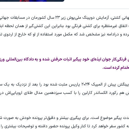
میدونستی میتونی از بالا رفتن ارز
به گزارش "ورزش سه"، سال گذشته از سوی اتحادیه جهانی کشتی، آزمایش دوپینگ ملی‌پوش زیر ۲۳ 
کلیک کن!
ثبت نام کنید
اتفاق غیرمنتظره برای کشتی فرنگی بود بنابراین این کشتی‌گیر از همان لحظه اب
نکرده و درادامه نیز مشخص شد که مکمل مورد استفاده از او که خارج از اردوی ت
فرنگی‌کار جوان ایذه‌ای خود پیگیر اثبات حرفش شده و به دادگاه بین‌المللی ور
تخدام کرده است.
این وکیل سوئیسی توانست رضا کایالپ که تست دوپینگش پیش از المپیک ۲۰۲۴ پاریس مثبت شده بود را بعد 
ش هم رکورد الکساندر کارلین را با کسب سیزدهمین مدال طلای اروپایی‌اش در
دت پیگیر موضوع است، برای پیگیری بیشتر و دقیق‌تر پرونده خودش به صورت 
 کشور سفر خواهد کرد تا کنار وکیل پرونده حضور داشته و توضیحات بیشتری را ار