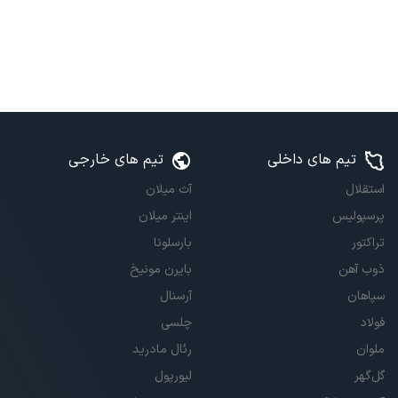
تیم های داخلی
تیم های خارجی
استقلال
آث میلان
پرسپولیس
اینتر میلان
تراکتور
بارسلونا
ذوب آهن
بایرن مونیخ
سپاهان
آرسنال
فولاد
چلسی
ملوان
رئال مادرید
گل‌گهر
لیورپول