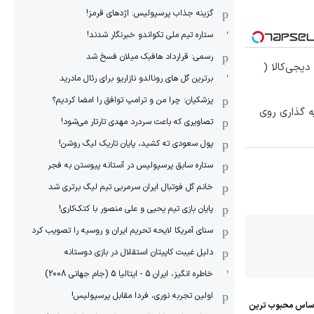
گزینه جذاب پرسپولیس: اژدهای قرمز!
ستاره تیم ملی تکواندو خبرنگار شدند!
رسمی: قرارداد هافبک میلان فسخ شد
یجی‌کالا (
برترین گل های رونالدو نازاریو برای رئال مادرید
پزشکیان: چرا من و ترامپ توافق را امضا کردیم؟
ه گذاری روی
تصاویری که باعث سردرد مهدی تارتار می‌شود!
پول سعودی ته کشید، پایان تاریک لیگ روشن!
ستاره سابق پرسپولیس در آستانه پیوستن به فجر
خانم گل فوتبال ایران سرمربی تیم لیگ برتری شد
پایان بازی تیم یحیی و علی منصور با کتک‌کاری!
سنای آمریکا لایحه تحریم ایران و روسیه را تصویب کرد
دلیل غیبت کاپیتان استقلال در بازی دوستانه
خاطره انگیز، ایران 5 - ایتالیا 5 (جام جهانی 2008)
اولین تجربه نوری، فردا مقابل پرسپولیس!