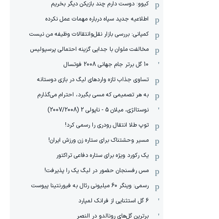
کیوو: دوست دارم چند بازیکن دیگر بخریم
اطلاعیه جدید سپاه درباره مهمات عمل نکرده
کمپانی: بررسی بازار نقل‌وانتقالات وظیفه من نیست
مخالفت ملوان با جدایی گزینه احتمالی پرسپولیس
10 گل برتر جام جهانی 2008 فوتسال
تساوی جذاب تازه واردهای لیگ در بازی دوستانه
به هر تصمیمی که مسی بگیرد، احترام می‌گذارم
نوستالژی، میلان 5 - ناپولی 2 (2007/2008)
توپ طلا انتقال رودری را رسمی کرد!
مسیر وحشتناک برای ستاره زن ورزش ایران!
یک رکورد ویژه برای ستاره دفاعی تراکتور
مس رفسنجان حضور در لیگ یک را پذیرفت!
رسمی: وینگر 60 میلیونی رئال به فیورنتینا پیوست
6 گل استثنایی از فرانک لمپارد
برترین گل‌های رونالدو در النصر