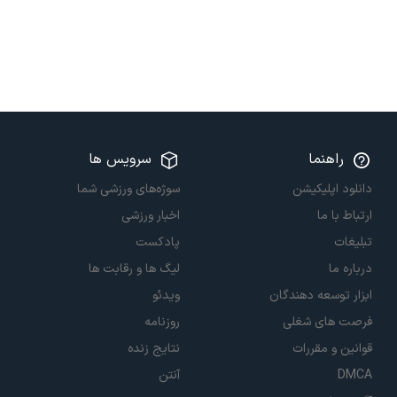
راهنما
سرویس ها
دانلود اپلیکیشن
سوژه‌های ورزشی شما
ارتباط با ما
اخبار ورزشی
تبلیغات
پادکست
درباره ما
لیگ ها و رقابت ها
ابزار توسعه دهندگان
ویدئو
فرصت های شغلی
روزنامه
قوانین و مقررات
نتایج زنده
DMCA
آنتن