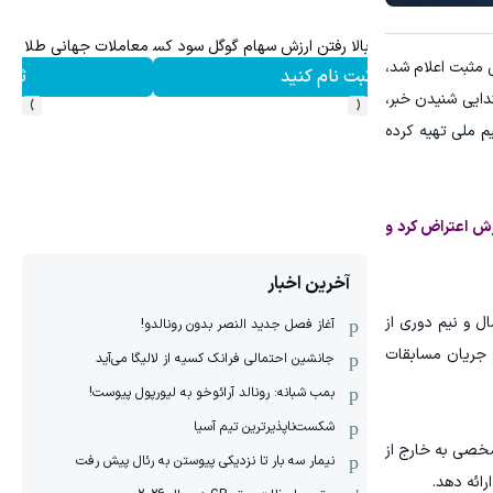
ش سهام گوگل سود کسب کنی؟
معاملات جهانی طلا با اسپرد صفر و تا ۵۰۰ دلار بونوس
سال کشورمان در مسابقات جهانی مثبت اعلام شد،
ثبت نام کنید
›
‹
تدایی شنیدن خبر،
یم ملی تهیه کرده
زش اعتراض کرد و
آخرین اخبار
از نزدیک به یک سال و نیم دوری از
آغاز فصل جدید النصر بدون رونالدو!
 جریان مسابقات
جانشین احتمالی فرانک کسیه از لالیگا می‌آید
بمب شبانه: رونالد آرائوخو به لیورپول پیوست!
شکست‌ناپذیرترین تیم آسیا
شخصی به خارج از
نیمار سه بار تا نزدیکی پیوستن به رئال پیش رفت
ائه دهد.