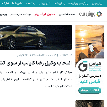
پیش بینی
اپلیکیشن ورزش سه
پخش زنده
اخبار ورزشی
پادکست
تماس با ما
تبلیغات
صفحه‌اصلی
جدول لیگ برتر
برنامه بــرجـــام
ویدیو
معاملات فارکس اسپرد از صفر و تا ۵۰۰ دلار بونوس
هنوز 50 تتر رو دریافت نکردی؟ | رایگان ثبت نام کن و رایگان شروع کن!
ثبت نام کنید
کد:
2366177
18 خرداد 1405 ساعت 11:27
11.4K
بازدید
انتخاب وکیل رضا کایالپ از سوی کشت
فرنگی‌کار کشورمان برای پیگیری پرونده و اثبات بی‌
نامدار ترکیه که چندی قبل توانست این کشتی‌گیر 
استخدام کرده است.