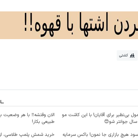
کشتی
ول بی‌نظیر برای آقایان! با این کاشت مو
الان وقتشه‼️ با هر وضعیت ب
طبیعی بکار!
سود هیچ بازاری جا نمون! باکس سرمایه