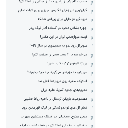
حمایت تاجرنیا از رامین بعد از جدایی از استقلال!
گران‌ترین دروازه‌بان انگلیس: چیزی برای اثبات ندارم
دیوانگی هواداران برای پیراهن شالکه
چهره بشاش محرم در آستانه آغاز لیگ برتر
آینده دروازه‌بانی ایران در این عکس!
سوپرگل رونالدو به سمپدوریا در سال 2019
می‌خواهم با 4 بمب مسی را منفجر کنم!
پروژه تایفون ترکیه کلید خورد
مورینیو به بازیکنان می‌گوید چه باید بخورند!
استوک سعید روی دروازه‌ها قفل شد
تحریم‌های جدید آمریکا علیه ایران
مصدومیت بازیکن آرسنال از ناحیه رباط صلیبی
تمام گل های لواندوفسکی در لیگ قهرمانان اروپا
مربی مطرح اسپانیایی در آستانه دستیاری سهراب
سه غایب احتمالی استقلال در هفته نخست لیگ