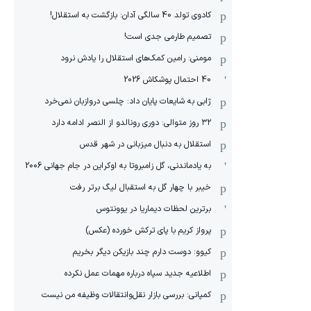
کادوی تولد 40 سالگی آدان: بازگشت به استقلال!
تصمیم طارمی جدی است!
مومنی: رامین کمک‌های استقلال را یادش نرود
40 احتمال پوشکاش 2026
ژابی به شایعات پایان داد: چلسی دروازبان نمی‌خرد
۳۲ روز متوالی: دوری رونالدو از النصر ادامه دارد
استقلال به دنبال میزبانی در شهر قدس
به یادماندنی، گل زامبروتا به اوکراین در جام جهانی 2006
خیبر با چهار گل به استقبال لیگ برتر رفت
برترین لحظات دیماریا در یوونتوس
پرواز کریم با پای ترکش خورده (عکس)
کیوو: دوست دارم چند بازیکن دیگر بخریم
اطلاعیه جدید سپاه درباره مهمات عمل نکرده
کمپانی: بررسی بازار نقل‌وانتقالات وظیفه من نیست