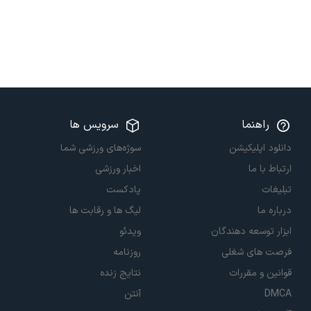
راهنما
سرویس ها
دانلود اپلیکیشن
سوژه‌های ورزشی شما
ارتباط با ما
اخبار ورزشی
تبلیغات
پادکست
درباره ما
لیگ ها و رقابت ها
ابزار توسعه دهندگان
ویدئو
فرصت های شغلی
روزنامه
قوانین و مقررات
نتایج زنده
DMCA
آنتن