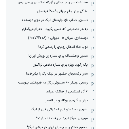
مخالفت ملوان با جدایی گزینه احتمالی پرسپولیس
10 گل برتر جام جهانی 2008 فوتسال
تساوی جذاب تازه واردهای لیگ در بازی دوستانه
به هر تصمیمی که مسی بگیرد، احترام می‌گذارم
نوستالژی، میلان 5 - ناپولی 2 (2007/2008)
توپ طلا انتقال رودری را رسمی کرد!
مسیر وحشتناک برای ستاره زن ورزش ایران!
یک رکورد ویژه برای ستاره دفاعی تراکتور
مس رفسنجان حضور در لیگ یک را پذیرفت!
رسمی: وینگر 60 میلیونی رئال به فیورنتینا پیوست
6 گل استثنایی از فرانک لمپارد
برترین گل‌های رونالدو در النصر
آخرین محک دو تیم اصفهانی قبل از لیگ
مورینیو هرگز نباید می‌رفت که برگردد!
حضور دختران و پسران ایران در نیشن لیگز!