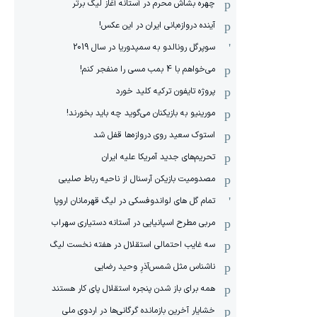
چهره بشاش محرم در آستانه آغاز لیگ برتر
آینده دروازه‌بانی ایران در این عکس!
سوپرگل رونالدو به سمپدوریا در سال 2019
می‌خواهم با 4 بمب مسی را منفجر کنم!
پروژه تایفون ترکیه کلید خورد
مورینیو به بازیکنان می‌گوید چه باید بخورند!
استوک سعید روی دروازه‌ها قفل شد
تحریم‌های جدید آمریکا علیه ایران
مصدومیت بازیکن آرسنال از ناحیه رباط صلیبی
تمام گل های لواندوفسکی در لیگ قهرمانان اروپا
مربی مطرح اسپانیایی در آستانه دستیاری سهراب
سه غایب احتمالی استقلال در هفته نخست لیگ
ناشناس مثل شمس‌آذرِ وحید رضایی
همه برای باز شدن پنجره استقلال پای کار هستند
خشایار آخرین بازمانده گرگانی‌ها در اردوی ملی