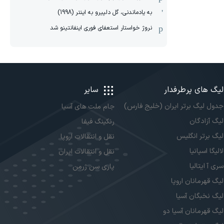
به یادماندنی، گل دلپیرو به اینتر (1998)
نروژ خواستار استعفای فوری اینفانتینو شد
لیگ های پرطرفدار
سایر
جدول لیگ برتر ایران (خلیج فارس)
جام ملت های آسیا
لیگ آزادگان
رنکینگ فیفا
لیگ برتر انگلیس
نقل و انتقالات اروپا
لالیگا اسپانیا
نقل و انتقالات ایران
سری آ ایتالیا
پاری سن ژرمن
لیگ قهرمانان اروپا
لیگ نخبگان آسیا
لیگ قهرمانان آسیا دو