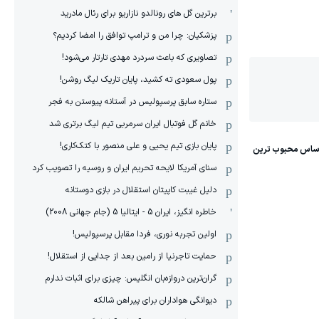
برترین گل های رونالدو نازاریو برای رئال مادرید
پزشکیان: چرا من و ترامپ توافق را امضا کردیم؟
تصاویری که باعث سردرد مهدی تارتار می‌شود!
پول سعودی ته کشید، پایان تاریک لیگ روشن!
ستاره سابق پرسپولیس در آستانه پیوستن به فجر
خانم گل فوتبال ایران سرمربی تیم لیگ برتری شد
پایان بازی تیم یحیی و علی منصور با کتک‌کاری!
سنای آمریکا لایحه تحریم ایران و روسیه را تصویب کرد
دلیل غیبت کاپیتان استقلال در بازی دوستانه
خاطره انگیز، ایران 5 - ایتالیا 5 (جام جهانی 2008)
اولین تجربه نوری، فردا مقابل پرسپولیس!
حمایت تاجرنیا از رامین بعد از جدایی از استقلال!
گران‌ترین دروازه‌بان انگلیس: چیزی برای اثبات ندارم
دیوانگی هواداران برای پیراهن شالکه