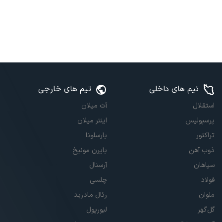
تیم های داخلی
تیم های خارجی
استقلال
آث میلان
پرسپولیس
اینتر میلان
تراکتور
بارسلونا
ذوب آهن
بایرن مونیخ
سپاهان
آرسنال
فولاد
چلسی
ملوان
رئال مادرید
گل‌گهر
لیورپول