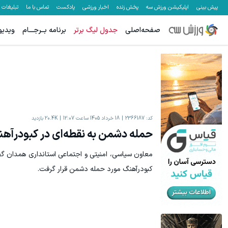
پیش بینی
اپلیکیشن ورزش سه
پخش زنده
اخبار ورزشی
پادکست
تماس با ما
تبلیغات
صفحه‌اصلی
جدول لیگ برتر
برنامه بــرجـــام
ویدیو
کد:
2366187
18 خرداد 1405 ساعت 12:07
20.4K
بازدید
حمله دشمن به نقطه‌ای در کبودرآه
معاون سیاسی، امنیتی و اجتماعی استانداری همدان گ
کبودرآهنگ مورد حمله دشمن قرار گرفت.