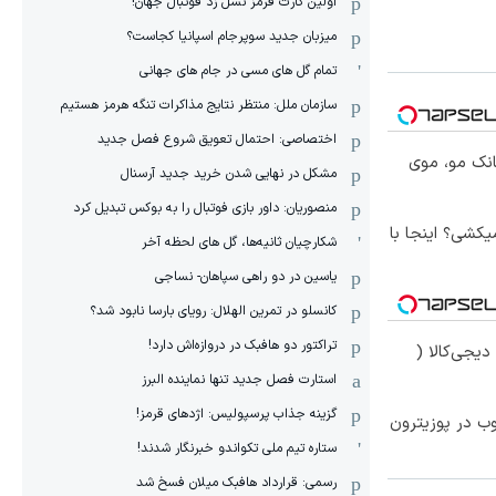
اولین کارت قرمز نسل زد فوتبال جهان!
میزبان جدید سوپرجام اسپانیا کجاست؟
تمام گل های مسی در جام های جهانی
سازمان ملل: منتظر نتایج مذاکرات تنگه هرمز هستیم
اختصاصی: احتمال تعویق شروع فصل جدید
انک مو، موی
مشکل در نهایی شدن خرید جدید آرسنال
منصوریان: داور بازی فوتبال را به بوکس تبدیل کرد
کشی؟ اینجا با
شکارچیان ثانیه‌ها، گل های لحظه آخر
یاسین در دو راهی سپاهان- نساجی
کانسلو در تمرین الهلال: رویای بارسا نابود شد؟
تراکتور دو هافبک در دروازه‌اش دارد!
یجی‌کالا (
استارت فصل جدید تنها نماینده البرز
گزینه جذاب پرسپولیس: اژدهای قرمز!
 در پوزیترون
ستاره تیم ملی تکواندو خبرنگار شدند!
رسمی: قرارداد هافبک میلان فسخ شد