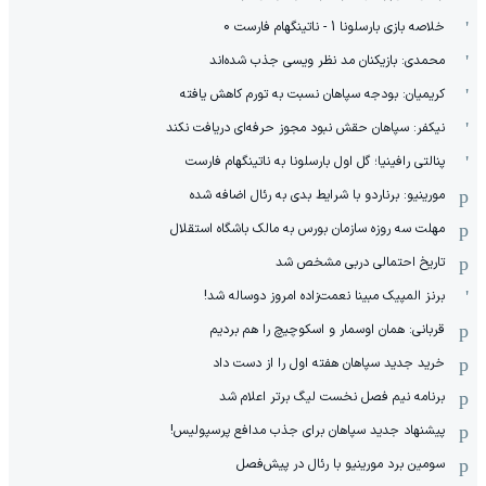
خلاصه بازی بارسلونا 1 - ناتینگهام فارست 0
محمدی: بازیکنان مد نظر ویسی جذب شده‌اند
کریمیان: بودجه سپاهان نسبت به تورم کاهش یافته
نیکفر: سپاهان حقش نبود مجوز حرفه‌ای دریافت نکند
پنالتی رافینیا؛ گل اول بارسلونا به ناتینگهام فارست
مورینیو: برناردو با شرایط بدی به رئال اضافه شده
مهلت سه روزه سازمان بورس به مالک باشگاه استقلال
تاریخ احتمالی دربی مشخص شد
برنز المپیک مبینا نعمت‌زاده امروز دوساله شد!
قربانی: همان اوسمار و اسکوچیچ را هم بردیم
خرید جدید سپاهان هفته اول را از دست داد
برنامه نیم فصل نخست لیگ برتر اعلام شد
پیشنهاد جدید سپاهان برای جذب مدافع پرسپولیس!
سومین برد مورینیو با رئال در پیش‌فصل