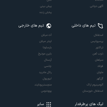
DMCA
آنتن
آگهی دولتی
پیش بینی
پخش زنده
تیم های داخلی
تیم های خارجی
استقلال
آث میلان
پرسپولیس
اینتر میلان
تراکتور
بارسلونا
ذوب آهن
بایرن مونیخ
سپاهان
آرسنال
فولاد
چلسی
ملوان
رئال مادرید
گل‌گهر
لیورپول
آلومینیوم اراک
منچستریونایتد
استقلال خوزستان
یوونتوس
لیگ های پرطرفدار
سایر