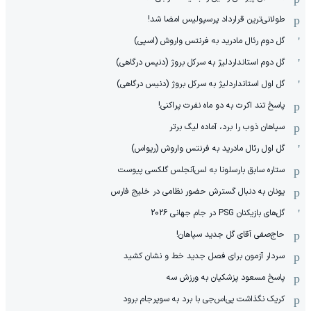
طولانی‌ترین قرارداد پرسپولیس امضا شد!
گل دوم رئال مادرید به فرنتس واروش (اسپی)
گل دوم استانداردلیژ به سرکل بروژ (دنیس درگاهی)
گل اول استانداردلیژ به سرکل بروژ (دنیس درگاهی)
پاسخ تند اکرت به دو ماه نفرت پراکنی!
سپاهان ذوب را برد، آماده لیگ برتر
گل اول رئال مادرید به فرنتس واروش (ریواس)
ستاره سابق بارسلونا به لس‌آنجلس گلکسی پیوست
یونان به دنبال گسترش حضور نظامی در خلیج فارس
گل‌های بازیکنان PSG در جام جهانی 2026
حاج‌صفی آقای گل جدید سپاهان!
سردار آزمون برای فصل جدید خط و نشان کشید
پاسخ مسعود پزشکیان به ورزش سه
کریک نگذاشت پی‌اس‌جی با برد به سوپرجام برود