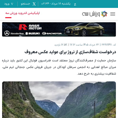
یکشنبه ۱۸ مرداد
-
02:36
جستجو
ورود
اپلیکیشن اندروید ورزش سه
کد:
2387148
22 خرداد 1405 ساعت 17:12
12.5K
بازدید
درخواست شفاف‌سازی از نروژ برای عواید عکس معروف
سازمان حمایت از مصرف‌کنندگان نروژ معتقد است فدراسیون فوتبال این کشور باید درباره
میزان مبالغ اهدایی به انجمن سرطان کودکان در جریان فروش عکس جنجالی تیم ملی،
شفافیت بیشتری به خرج دهد.