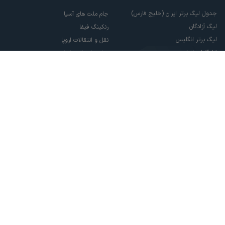
جدول لیگ برتر ایران (خلیج فارس)
جام ملت های آسیا
لیگ آزادگان
رنکینگ فیفا
لیگ برتر انگلیس
نقل و انتقالات اروپا
لالیگا اسپانیا
نقل و انتقالات ایران
سری آ ایتالیا
پاری سن ژرمن
لیگ قهرمانان اروپا
لیگ نخبگان آسیا
لیگ قهرمانان آسیا دو
لیگ برتر فوتسال
تمام حقوق مادی و معنوی این سایت متعلق به ورزش سه می باشد. شما می توانید از
سایت ورزش سه در صورت پذیرش موافقت نامه کاربری استفاده نمایید.