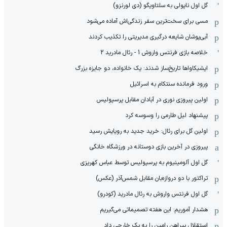
گل اول ناپولی به سلتاویگو (دی لورنزو)
مسی برای سخت‌ترین سفر زندگی‌اش آماده می‌شود
آبی‌پوشان شایعه درگیری مدیریتی را تکذیب کردند
خلاصه بازی فرنتس واروش 1 - رئال مادرید 2
ایشیکاوا‌ها تاریخ‌ساز شدند: یک خانواده، دو جایزه بزرگ
ورود فرمانده سنتکام به اسرائیل
اولین پیروزی نوری در آبادان مقابل پرسپولیس
پیشنهاد لیل طارمی را وسوسه کرد
اولین گل برای رئال: خرید جدید به رویایش رسید
پیروزی در آخرین بازی دوستانه در ورزشگاه خانگی
گل اول آلومینیوم به پرسپولیس توسط عباس کهریزی
تراکتور با دو دروازه‌بان مقابل شمس‌آذر (عکس)
گل اول فرنتس واروش به رئال مادرید (کودرو)
هشدار آموریم: این هفته تصمیماتی می‌گیریم
استقلال پیراهن رامین را به یک خارجی داد