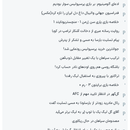
ادعای آلومینیوم: بر بازی پرسپولیس سوار بودیم
فدراسیون جهانی والیبال داغ دل ایران را تازه کرد(عکس)
خلاصه بازی پاری سن ژرمن 1 - منچستریونایتد 1
روایت رسانه عبری از دخالت آشکار ترامپ در کوبا
پیام تسلیت بارسا به مسی و تشکر از پدرش
جوانترین خرید پرسپولیس رونمایی شد!
ترکیب سپاهان با یک تغییر مقابل ذوب‌آهن
باشگاه روسی هم روی اوت‌های نادر حساب کرد!
تراکتور با پیروزی به استقبال لیگ رفت!
خلاصه بازی برایتون 3 - رم 0
گل‌گهر در انتظار تایید مهم از ‌AFC
رئال مادرید زودتر از بارسلونا به مسی تسلیت گفت
آقای گل لیگ یک با توپ پُر به لیگ برتر می‌آید
مصدومان سپاهان در حال ریکاوری
بیانیه عجیب نیوکسل برای انتقال گیمارش به آرسنال