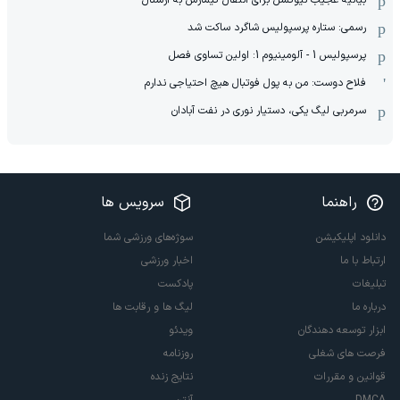
رسمی: ستاره پرسپولیس شاگرد ساکت شد
پرسپولیس 1 - آلومینیوم 1: اولین تساوی فصل
فلاح دوست: من به پول فوتبال هیچ احتیاجی ندارم
سرمربی لیگ یکی، دستیار نوری در نفت آبادان
راهنما
سرویس ها
دانلود اپلیکیشن
سوژه‌های ورزشی شما
ارتباط با ما
اخبار ورزشی
تبلیغات
پادکست
درباره ما
لیگ ها و رقابت ها
ابزار توسعه دهندگان
ویدئو
فرصت های شغلی
روزنامه
قوانین و مقررات
نتایج زنده