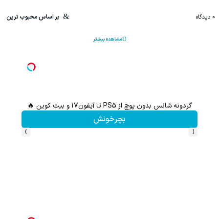
0
دیدگاه
بر اساس محبوب ترین
مشاهده بیشتر
گردونه شانس بدون پوچ از PS5 تا آیفون17 و بیت کوین 🔥
بچرخونش
›
‹