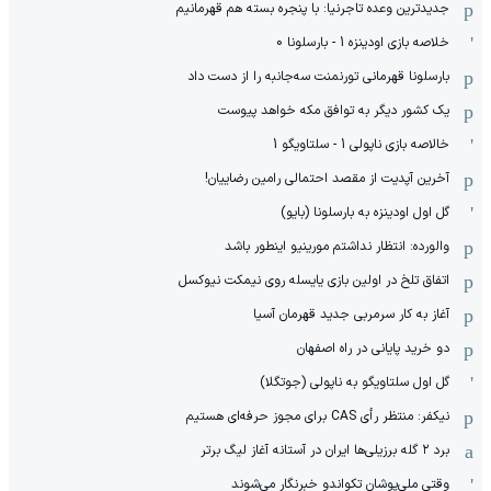
جدیدترین وعده تاجرنیا: با پنجره بسته هم قهرمانیم
خلاصه بازی اودینزه 1 - بارسلونا 0
بارسلونا قهرمانی تورنمنت سه‌جانبه را از دست داد
یک کشور دیگر به توافق مکه خواهد پیوست
خالاصه بازی ناپولی 1 - سلتاویگو 1
آخرین آپدیت از مقصد احتمالی رامین رضاییان!
گل اول اودینزه به بارسلونا (بایو)
والورده: انتظار نداشتم مورینیو اینطور باشد
اتفاق تلخ در اولین بازی یایسله روی نیمکت نیوکسل
آغاز به کار سرمربی جدید قهرمان آسیا
دو خرید پایانی در راه اصفهان
گل اول سلتاویگو به ناپولی (جوتگلا)
نیکفر: منتظر رأی CAS برای مجوز حرفه‌ای هستیم
برد ۲ گله برزیلی‌ها ایران در آستانه آغاز لیگ برتر
وقتی ملی‌پوشان تکواندو خبرنگار می‌شوند