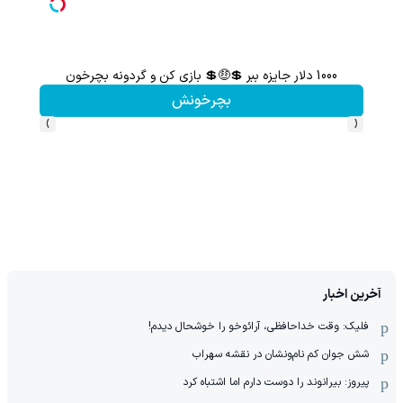
1000 دلار جایزه ببر 💲🤑💲 بازی کن و گردونه بچرخون
از آیفون 17 تا پلی استیشن 5 جایزه ببر 🎮😍📱 | بازی کن ، گردونه
بچرخونش
›
‹
آخرین اخبار
فلیک: وقت خداحافظی، آرائوخو را خوشحال دیدم!
شش جوان کم نام‌و‌نشان در نقشه سهراب
پیروز: بیرانوند را دوست دارم اما اشتباه کرد