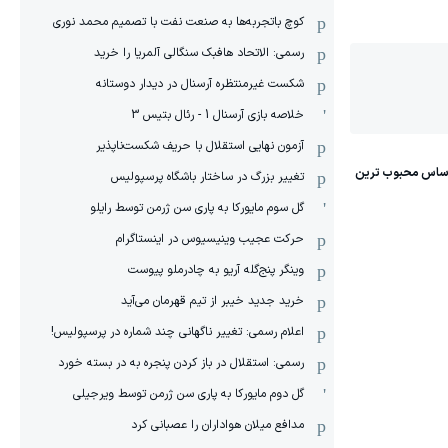
کوچ باتجربه‌ها به صنعت نفت با تصمیم محمد نوری
رسمی: الاتحاد هافبک سنگالی آلمریا را خرید
شکست غیرمنتظره آرسنال در دیدار دوستانه
خلاصه بازی آرسنال 1 - رئال بتیس 3
آزمون نهایی استقلال با حریف شکست‌ناپذیر
تغییر بزرگ در ساختار باشگاه پرسپولیس
گل سوم مایورکا به پاری سن ژرمن توسط رایلو
حرکت عجیب وینیسیوس در اینستاگرام
وینگر پنج‌گله آریو به چادرملو پیوست
خرید جدید خیبر از تیم قهرمان می‌آید
اعلام رسمی: تغییر ناگهانی چند شماره در پرسپولیس!
رسمی: استقلال در باز کردن پنجره به در بسته خورد
گل دوم مایورکا به پاری سن ژرمن توسط ویرجیلی
مدافع میلان هواداران را عصبانی کرد