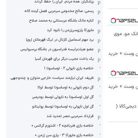
پزشکیان: همه مردم، ایران را حفظ کردند
رسمی: صالح مخدومی سرمربی فصل آینده کاله
کنایه مالک باشگاه عربستانی به محمد صلاح
مایورکا پاری‌سن‌ژرمن را نابود کرد
انک مو، موی
برد مهم اسماعیل کارتال در لیگ قهرمانان اروپا
عضو هیئت‌رئیسه فدراسیون در باشگاه پرسپولیس
تا 60 درصد تخفیف ویژه جین وست + خرید
یک باخت عجیب دیگر برای قهرمان آسیا
خلاصه بازی ناپولی 2 - اوساسونا 1
ظریف: ایران نیازمند سیاست خارجی متوازن و چندوجهی
تا 60 درصد تخفیف ویژه جین وست + خرید
گل دوم ناپولی به اوساسونا توسط لوکا
گل اول اوساسونا به ناپولی توسط بودیمیر
یجی‌کالا (
گل اول ناپولی به اوساسونا توسط پولیتانو
قرارداد سرمربی مصر تمدید شد
خلاصه بازی فنرباغچه 2 - اشتورم گراتس 0
خلاصه بازی مایورکا 3 - پاری سن ژرمن 0