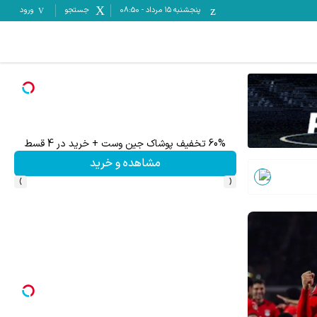
پنجشنبه ۱۵ مرداد
-
08:50
جستجو
ورود
60% تخفیف پوشاک جین وست + خرید در 4 قسط
مشاهده و خرید
›
‹