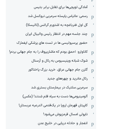
آمادگی توپچی‌ها برای تقابل برابر بتیس
رسمی: ماتیاس یایسله سرمربی نیوکسل شد
گل اول فنرباغچه به اشتورم گراتس (تالیسکا)
چند جلسه مهم در انتظار رئیس والیبال ایران
حضور پرسپولیسی ها در تست های پزشکی ایفمارک
کاناوارو: احمق بودم که ماشاریپوف را به جام جهانی بردم!
شوک شبانه وینیسیوس به رئال و آرسنال
گلزن جام جهانی عراق، خرید بزرگ پاختاکور
رئال مادرید و چهره‌های جدید
سرمربی سلتیک در بیمارستان بستری شد
آلومینیومی‌ها دست به سیاه قلم شدند! (عکس)
کاپیتان قهرمان اروپا در یک‌قدمی الدرعیه عربستان!
ناپولی امسال قرمزپوش می‌شود!
انفجار و حادثه دریایی در خلیج عدن