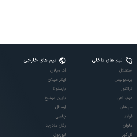
تیم های داخلی
تیم های خارجی
استقلال
آث میلان
پرسپولیس
اینتر میلان
تراکتور
بارسلونا
ذوب آهن
بایرن مونیخ
سپاهان
آرسنال
فولاد
چلسی
ملوان
رئال مادرید
گل‌گهر
لیورپول