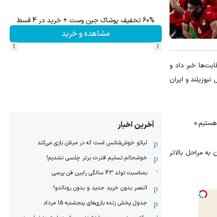
60% تخفیف پوشاک جین وست + خرید در 4 قسط
تا 60 درصد تخفیف ویژه جین وست + خرید در4 قسط
مشاهده و خرید
›
‹
بت‌ها خبر داد و
یوزیلند و ایران
هستیم.»
آخرین اخبار
لیائو خوش‌شانس است که در میلان بازی می‌کند
به مراحل بالاتر
خوشحالم تسلیم قدرت برتر چلسی نشدیم!
بمناسبت تولد 43 سالگی رابین فن پرسی
النصر بدون خرید جدید و بدون رونالدو!
جدول پخش زنده بازی‌های پنجشنبه 15 مرداد