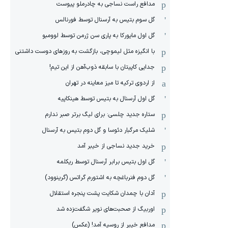
مدافع راست نساجی به چادرملو پیوست
گل سوم بتیس به آرسنال توسط فورنالس
گل اول مایورکا به پاری سن ژرمن توسط لوومبو
با انگیزه مثل لیموچی، بازگشت به روزهای دوست داشتنی
جدایی کاپیتان با سابقه ذوب‌آهن از این تیم!
از اردوی ترکیه تا میز معاینه در تهران
گل اول آرسنال به بتیس توسط هینکاپیه
ستاره جدید چلسی: برای لیگ برتر صبر ندارم
شلیک مرگبار دئوسا و گل دوم بتیس به آرسنال
خرید جدید نساجی از خیبر آمد
گل اول بتیس برابر آرسنال توسط ریکلمه
گل دوم فنرباغچه به اشتورم گراتس (گرینوود)
آدان با چمدان شکایت پشت پنجره استقلال
اوربیگ از صحبت‌های نویر شگفت‌زده شد
مدافع خیبر از روسیه آمد! (عکس)