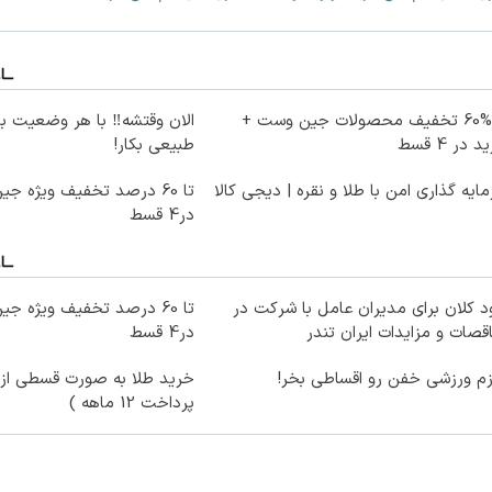
تا %60 تخفیف محصولات جین وست +
الان وقتشه‼️ با هر وضعیت ب
 در 4 قسط
طبیعی بکار!
ایه گذاری امن با طلا و نقره | دیجی کالا
در4 قسط
 کلان برای مدیران عامل با شرکت در
قصات و مزایدات ایران تندر
در4 قسط
زم ورزشی خفن رو اقساطی بخر!
خرید طلا به صورت قسطی از د
پرداخت 12 ماهه )