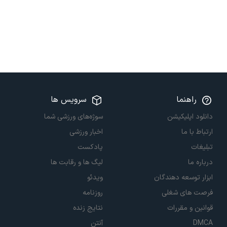
راهنما
سرویس ها
دانلود اپلیکیشن
سوژه‌های ورزشی شما
ارتباط با ما
اخبار ورزشی
تبلیغات
پادکست
درباره ما
لیگ ها و رقابت ها
ابزار توسعه دهندگان
ویدئو
فرصت های شغلی
روزنامه
قوانین و مقررات
نتایج زنده
DMCA
آنتن