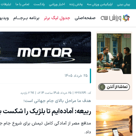
پیش بینی
اپلیکیشن ورزش سه
پخش زنده
اخبار ورزشی
پادکست
تماس با ما
تبلیغات
صفحه‌اصلی
جدول لیگ برتر
برنامه بــرجـــام
ویدیو
25 خرداد 1405
کد:
2387841
25 خرداد 1405 ساعت 02:14
2.9K
بازدید
هدف ما مراحل بالای جام جهانی است؛
ربیعه: آماده‌ایم تا بلژیک را شکست 
مدافع مصر از آمادگی کامل تیمش برای شروع جام جها
داد.