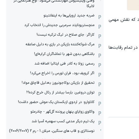
وقتی وینیسیوس مهارنشدنی می‌شود؛ اوج هنرنمایی در
لالیگا
ضربه جدید اروپایی‌ها به اینفانتینو
ارد که نقش مهمی
منچستریونایتد سرمربی جدیدش را انتخاب کرد
کاراگر: جای صلاح در لیگ ترکیه نیست!
مرگ شوکه‌کننده بازیکن در بازی به دلیل صاعقه
ر تمام رقابت‌ها
باشگاهی بدون شهر با تماشاگران کرایه‌ای!
رسمی: زولا به کادر فنی ایتالیا اضافه شد
اگر کرویف بود، فران تورس را اخراج می‌کرد!
تحقیق از بازیکن بوکاجونیورز به‌دلیل قاچاق مواد!
توازن دروغین: بارسا بیشتر از رئال خرج کرده؟!
کاناوارو: در اردوی ازبکستان یک موش حضور داشت!
واکاوی زوایای پنهان پرونده گل‌گهر - چادرملو
یک تیم دیگر مدعی کسب سهمیه آسیا شد
نوستالژی و قاب های سنگین، میلان 1 - رم 2 (2006/2007)