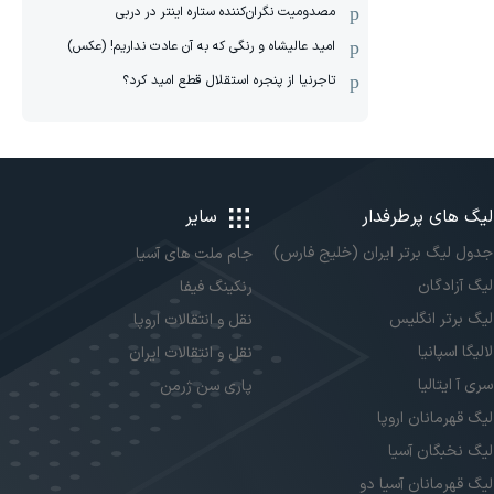
مصدومیت نگران‌کننده ستاره اینتر در دربی
امید عالیشاه و رنگی که به آن عادت نداریم! (عکس)
تاجرنیا از پنجره استقلال قطع امید کرد؟
لیگ های پرطرفدار
سایر
جدول لیگ برتر ایران (خلیج فارس)
جام ملت های آسیا
لیگ آزادگان
رنکینگ فیفا
لیگ برتر انگلیس
نقل و انتقالات اروپا
لالیگا اسپانیا
نقل و انتقالات ایران
سری آ ایتالیا
پاری سن ژرمن
لیگ قهرمانان اروپا
لیگ نخبگان آسیا
لیگ قهرمانان آسیا دو