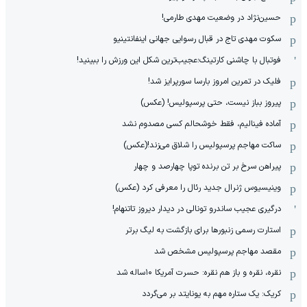
حسین‌نژاد در وضعیت مهدی طارمی!
سکوت مهدی تاج در قبال رسوایی جهانی اینفانتینیو
فوتبال با چاشنی کارتینگ؛عجیب‌ترین شکل این ورزش را ببینید!
فلیک در تمرین امروز بارسا سورپرایز شد!
پیروز بباز نیست، حتی پرسپولیس! (عکس)
آماده فینالیم، فقط خوشحالم کسی مصدوم نشد
ساکت مهاجم پرسپولیس را شلاق می‌زند!(عکس)
پیراهن سرخ بر تن برنده توپا چهارصد و چهار
وینیسیوس ژنرال جدید رئال را معرفی کرد (عکس)
درگیری عجیب ساندرو تونالی در دیدار دیروز تاتنهام!
استارت رسمی زنبورها برای بازگشت به لیگ برتر
مقصد مهاجم پرسپولیس مشخص شد
نقره، نقره و باز هم نقره: حسرت آمریکا ۱۰‌ساله شد
کریک: یک ستاره مهم به یونایتد بر می‌گردد