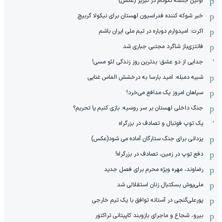
اولین جلسه نکونام در تبریز (عکس)
خبر شوکه کننده فدراسیون لهستان برای نیکولا گربیچ
اکرت: امیدوارم دوباره در تیم ملی ایران باشم
فانتزی‌باز شاگرد مجتبی جباری شد
جدایی از دو عشق؛ بدترین روز زندگی لئو مسی!
شبیه دمبله: امید بارسا به درخشش الماس غنایی
سپاهان امروز یک مدافع می‌خرد!
جنگ داخلی لهستان بر سر روسیه: بازی کنیم یا تحریم؟
یک توپ فوتبال و تصادف در بزرگراه
یزدانی برای جنگ ستارگان آماده می شود(عکس)
دفع توپ در زمین، تصادف در بزرگراه!
رضاوند، مهره ویژه محرم برای فصل جدید
ملی‌پوش بسکتبال زنان استقلالی شد
پورعلی‌گنجی در آستانه توافق با یک تیم خارجی
بیرو، شجاع و ماجرای بازوبند کاپیتانی تراکتور