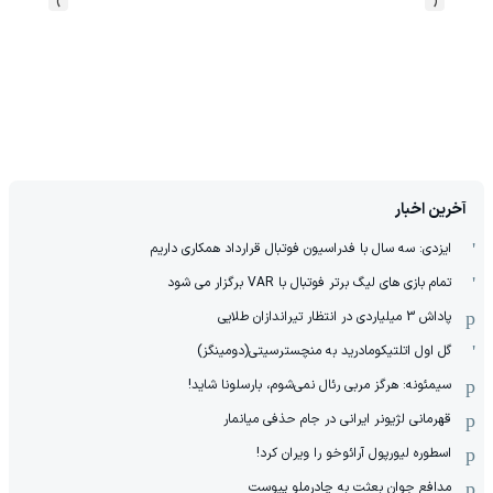
›
‹
آخرین اخبار
ایزدی: سه سال با فدراسیون فوتبال قرارداد همکاری داریم
تمام بازی های لیگ برتر فوتبال با VAR برگزار می شود
پاداش 3 میلیاردی در انتظار تیراندازان طلایی
گل اول اتلتیکومادرید به منچسترسیتی(دومینگز)
سیمئونه: هرگز مربی رئال نمی‌شوم، بارسلونا شاید!
قهرمانی لژیونر ایرانی در جام حذفی میانمار
اسطوره لیورپول آرائوخو را ویران کرد!
مدافع جوان بعثت به چادرملو پیوست