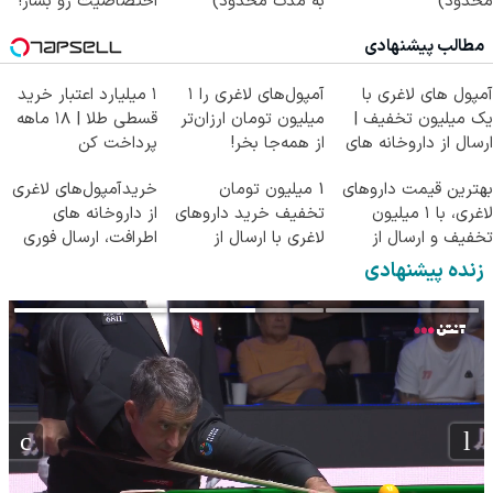
محدود)
به مدت محدود)
اختصاصیت رو بساز!
مطالب پیشنهادی
آمپول های لاغری با
آمپول‌های لاغری را ۱
۱ میلیارد اعتبار خرید
یک میلیون تخفیف |
میلیون تومان ارزان‌تر
قسطی طلا | ۱۸ ماهه
ارسال از داروخانه های
از همه‌جا بخر!
پرداخت کن
معتبر
بهترین قیمت داروهای
1 میلیون تومان
خریدآمپول‌های لاغری
لاغری، با ۱ میلیون
تخفیف خرید داروهای
از داروخانه های
تخفیف و ارسال از
لاغری با ارسال از
اطرافت، ارسال فوری
داروخانه‌
داروخانه و پک یخ!
همراه با پک یخ!
زنده پیشنهادی