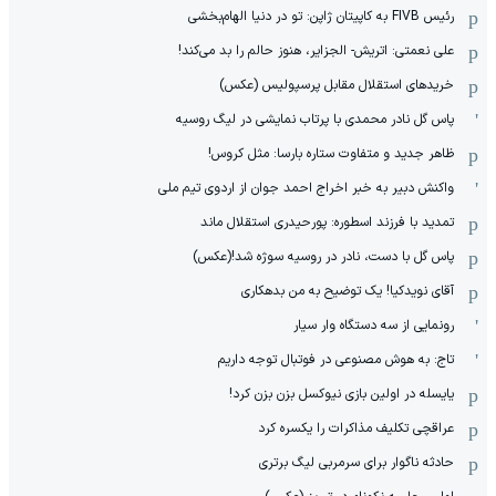
رئیس FIVB به کاپیتان ژاپن: تو در دنیا الهام‌بخشی
علی نعمتی: اتریش- الجزایر، هنوز حالم را بد می‌کند!
خریدهای استقلال مقابل پرسپولیس (عکس)
پاس گل نادر محمدی با پرتاب نمایشی در لیگ روسیه
ظاهر جدید و متفاوت ستاره بارسا: مثل کروس!
واکنش دبیر به خبر اخراج احمد جوان از اردوی تیم ملی
تمدید با فرزند اسطوره: پورحیدری استقلال ماند
پاس گل با دست، نادر در روسیه سوژه شد!(عکس)
آقای نویدکیا! یک توضیح به من بدهکاری
رونمایی از سه دستگاه وار سیار
تاج: به هوش مصنوعی در فوتبال توجه داریم
یایسله در اولین بازی نیوکسل بزن بزن کرد!
عراقچی تکلیف مذاکرات را یکسره کرد
حادثه ناگوار برای سرمربی لیگ برتری