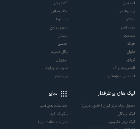
استقلال
آث میلان
پرسپولیس
اینتر میلان
تراکتور
بارسلونا
ذوب آهن
بایرن مونیخ
سپاهان
آرسنال
فولاد
چلسی
ملوان
رئال مادرید
گل‌گهر
لیورپول
آلومینیوم اراک
منچستریونایتد
استقلال خوزستان
یوونتوس
لیگ های پرطرفدار
سایر
جدول لیگ برتر ایران (خلیج فارس)
جام ملت های آسیا
لیگ آزادگان
رنکینگ فیفا
لیگ برتر انگلیس
نقل و انتقالات اروپا
لالیگا اسپانیا
نقل و انتقالات ایران
سری آ ایتالیا
پاری سن ژرمن