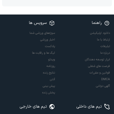
راهنما
سرویس ها
دانلود اپلیکیشن
سوژه‌های ورزشی شما
ارتباط با ما
اخبار ورزشی
تبلیغات
پادکست
درباره ما
لیگ ها و رقابت ها
ابزار توسعه دهندگان
ویدئو
فرصت های شغلی
روزنامه
قوانین و مقررات
نتایج زنده
DMCA
آنتن
آگهی دولتی
پیش بینی
پخش زنده
تیم های داخلی
تیم های خارجی