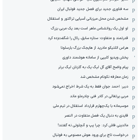
سه فناوری جدید برای فصل جدید فوتبال ایران
مشخص شدن محل میزبانی آسیایی تراکتور و استقلال
او اول یک روانشناس ماهر است بعد یک مربی بزرگ
قدرتمند و متفاوت: ستاره سابق، رئال را شگفت‌زده کرد
هراس اتلتیکو مادرید از هایجک بزرگ بارسلونا
پخش ویدیو کلیپی از سامانه هوشمند داوری
پیام واضح آقای گل لیگ یک به گلزنان لیگ برتر
زمان معارفه نکونام مشخص شد
دبیر: احمد جوان فقط به یک شرط اخراج نمی‌شود
مربی پرتغالی در کادر فنی چادرملو ماند
موسیمانه با یک‌چهارم قرارداد استقلال در تیم ملی
قایدی به دنبال یک فصل متفاوت در النصر
مالدینی فاش کرد: چرا پپ و آنچلوتی نه گفتند!
درخواست تاج برای ورود هوش مصنوعی به فوتبال