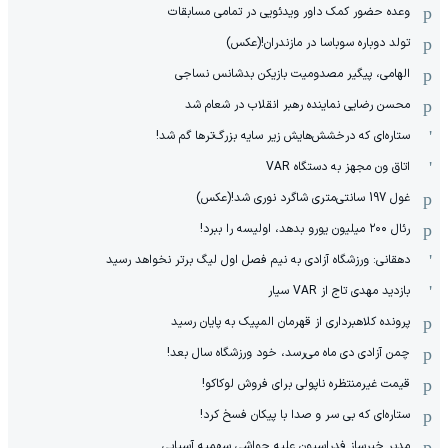
وعده حضور کمک داور ویدئویی در تمامی مسابقات
تولد دوباره سوباسا در مازندران!(عکس)
الهامی، پیگیر مصدومیت بازیکن بدشانس نساجی
محسن رضایی نماینده رهبر انقلاب در شعام شد
ستاره‌ای که درخشش‌هایش زیر سایه بزرگ‌ترها گم شد!
اتاق ون مجهز به دستگاه VAR
غول 197 سانتی‌متری شاگرد نوری شد!(عکس)
رئال ۲۰۰ میلیون یورو بدهد، اولیسه را ببرد!
دهقانی: ورزشگاه آزادی به نیم فصل اول لیگ برتر نخواهد رسید
بازدید مهدی تاج از VAR سیار
پرونده کلاهبرداری از قهرمان المپیک به پایان رسید
چمن آزادی دی ماه می‌رسد، خود ورزشگاه سال بعد!
قیمت غیرمنتظره ناپولی برای فروش لوکاکو!
ستاره‌ای که بی سر و صدا با پیکان فسخ کرد!
مدیر خبرساز فدراسیون علیه حواشی سهمیه آسیایی