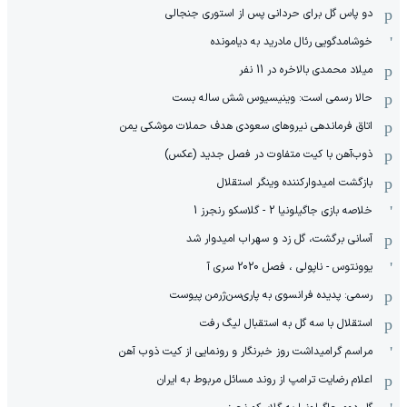
دو پاس گل برای حردانی پس از استوری جنجالی
خوشامدگویی رئال مادرید به دیامونده
میلاد محمدی بالاخره در 11 نفر
حالا رسمی است: وینیسیوس شش ساله بست
اتاق فرماندهی نیروهای سعودی هدف حملات موشکی یمن
ذوب‌آهن با کیت متفاوت در فصل جدید (عکس)
بازگشت امیدوارکننده وینگر استقلال
خلاصه بازی جاگیلونیا 2 - گلاسکو رنجرز 1
آسانی برگشت، گل زد و سهراب امیدوار شد
یوونتوس - ناپولی ، فصل 2020 سری آ
رسمی: پدیده فرانسوی به پاری‌سن‌ژرمن پیوست
استقلال با سه گل به استقبال لیگ رفت
مراسم گرامیداشت روز خبرنگار و رونمایی از کیت ذوب آهن
اعلام رضایت ترامپ از روند مسائل مربوط به ایران