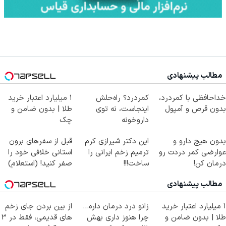
مطالب پیشنهادی
خداحافظی با کمردرد،
کمردرد؟ راه‌حلش
۱ میلیارد اعتبار خرید
بدون قرص و آمپول
اینجاست، نه توی
طلا | بدون ضامن و
داروخونه
چک
بدون هیچ دارو و
این دکتر شیرازی کرم
قبل از سفرهای برون
عوارضی کمر دردت رو
ترمیم زخم ایرانی را
استانی خلافی خود را
درمان کن!
ساخت!!!
صفر کنید! (استعلام)
(پرسش‌نامه)
مطالب پیشنهادی
۱ میلیارد اعتبار خرید
زانو درد درمان داره…
از بین بردن جای زخم
طلا | بدون ضامن و
چرا هنوز داری بهش
های قدیمی، فقط در 3