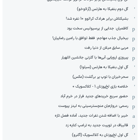
گل دوم بنفیکا به هارتس (آرائوخو)
بشیکتاش برابر هرادک کرالوو 10 نفره شد!
کاظمیان: جدایی از پرسپولیس سخت بود
بیخیال جذب مهاجم: فقط توافق با رامین رضاییان!
مربی سابق میلان از دنیا رفت
پیروزی اروپایی آبی‌ها با گلزنی جانشین اللهیار
گل اول بنفیکا به هارتس (سیلوا)
سحرخیزان با توپ پر برگشت (عکس)
خلاصه بازی لخ‌پوزنان 1 - کلاکسویک 0
حضور سریع خریدهای جدید فراز در خرم آباد
رسمی: دروازه‌بان منچسترسیتی به لیدز پیوست
خیبر با اضافه شدن نفرات جدید، آماده فصل تازه
قالیباف در توییت جدید به ترامپ کنایه زد
گل اول لخ‌پوزنان به کلاکسویک (آگنرو)