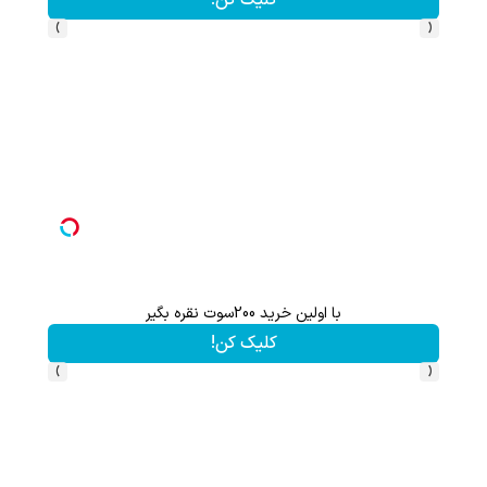
›
‹
با اولین خرید 200سوت نقره بگیر
گردونه شانس بدون 
کلیک کن!
›
‹