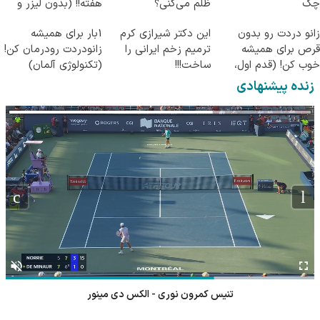
چک
ظلم می‌کنی؟
هفته!! (بدون لیزر و
جراحی)
زانو دردت رو بدون
این دکتر شیرازی کرم
1بار برای همیشه
قرص برای همیشه
ترمیم زخم ایرانی را
زانودردت رودرمان کن!
خوب کن! (قدم اول،
ساخت!!!
(تکنولوژی آلمان)
پرسش‌نامه)
◂پرسشنامه▸
زنده پیشنهادی
تنیس کمرون نوری - الکس دی مینور