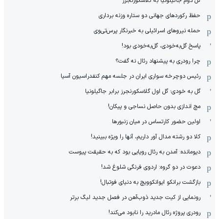
گل دوم جاگیلونیا به گلاسکورنجرز
حفظ رکوردهای جهانی دو ستاره وزنه برداری
حمله نیروهای اسرائیلی به خبرنگار پرس‌تی‌وی
پاسخ گل‌به‌خودی، گل‌به‌خودی بود!
چرا رودری به پیشنهاد رئال نه گفت؟
رئیس دوچرخه سواری ایران در جلسه مهم کنفدراسیون آسیا
گل به خودی؛ گل اول گلاسکورنجرز برابر جاگیلونیا
مچ اندازی بدون حاصل نساجی و پیکان!
اولین حضور کارتساس در میان زنبورها
کلا دو‌ رشته مدال آور داریم، آنها را ویژه ببینید!
دیومانده: آمدن به رئال رویایی بود که به حقیقت پیوست
دعوت در دو گروه: اردوی فرنگی شلوغ شد!
بازگشت برانکو ایوانکوویچ به دنیای فوتبال!
رونمایی از کیت جدید ذوب‌آهن در فصل جدید لیگ برتر
رودری پروژه رئال مادرید را نابود می‌کند!