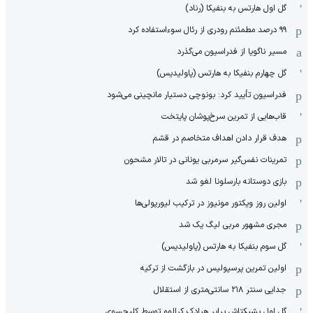
گل اول هارتس به بنفیکا (رناد)
۹۹ درصد مطمئنم رودری از رئال سوءاستفاده کرد
مسیر ناگویا از فدراسیون می‌گذرد
گل چهارم بنفیکا به هارتس (پاولیدیس)
فدراسیون تأیید کرد: بونوچی دستیار مانچینی می‌شود
قاب‌هایی از تمرین سرخ‌پوشان پایتخت
هدف قرار دادن اهداف متخاصم در قشم
‏تمرینات نفس‌گیر سرمربی یونانی در تالار مشحون
بازی دوستانه بارسلونا لغو شد
اولین روز ویکتور مونیوز در ترکیب لیورپولی‌ها
مجری مشهور مربی لیگ یک شد
گل سوم بنفیکا به هارتس (پاولیدیس)
اولین تمرین پرسپولیس در بازگشت از ترکیه
جدایی سنتر ۲۱۸ سانتی‌متری از استقلال
گل اول بشیکتاش برابر هرادک کرالوو توسط کلیچسوی