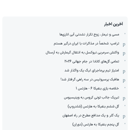
آخرین اخبار
مسی و نیمار، زوج تکرار نشدنی آبی اناری‌ها
ترامپ: شخصاً در مذاکرات با ایران درگیر هستم
واکنش سرمربی نیوکسل به انتقال گیمارش به آرسنال
تمامی گل‌های کانادا در جام جهانی 2026
امتیاز تیم پرماجرای لیگ یک واگذار شد
هافبک پرسپولیس در سه راهی گرفتار شد!
خلاصه بازی بنفیکا 6 - هارتس 1
تبریک جالب تونی کروس به وینیسیوس
گل ششم بنفیکا به هارتس (شلدروپ)
یک گلر و یک مدافع مطرح در راه اصفهان
گل پنجم بنفیکا به هارتس (دوران)