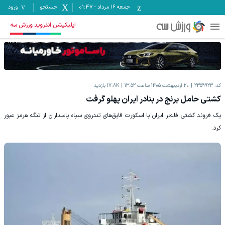
جمعه ۱۶ مرداد
-
01:47
جستجو
ورود
اپلیکیشن اندروید ورزش سه
کد:
2359923
20 اردیبهشت 1405 ساعت 13:52
17.8K
بازدید
کشتی حامل برنج در بنادر ایران پهلو گرفت
یک فروند کشتی فله‌بر ایران با اسکورت قایق‌های تندروی سپاه پاسداران از تنگه هرمز عبور
کرد.