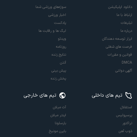
دانلود اپلیکیشن
سوژه‌های ورزشی شما
ارتباط با ما
اخبار ورزشی
تبلیغات
پادکست
درباره ما
لیگ ها و رقابت ها
ابزار توسعه دهندگان
ویدئو
فرصت های شغلی
روزنامه
قوانین و مقررات
نتایج زنده
DMCA
آنتن
آگهی دولتی
پیش بینی
پخش زنده
تیم های داخلی
تیم های خارجی
استقلال
آث میلان
پرسپولیس
اینتر میلان
تراکتور
بارسلونا
ذوب آهن
بایرن مونیخ