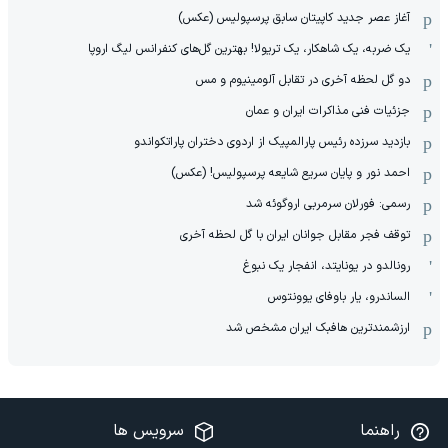
آغاز عصر جدید کاپیتان سابق پرسپولیس (عکس)
یک ضربه، یک شاهکار، یک تریولا! بهترین گل‌های کنفرانس لیگ اروپا
دو گل لحظه آخری در تقابل آلومینیوم و مس
جزئیات فنی مذاکرات ایران و عمان
بازدید سرزده رئیس پارالمپیک از اردوی دختران پاراتکواندو
احمد نور و پایان سریع شایعه پرسپولیس! (عکس)
رسمی: فورلان سرمربی اروگوئه شد
توقف فجر مقابل جوانان ایران با گل لحظه آخری
رونالدو در یونایتد، انفجار یک نبوغ
الساندرو، یار باوفای یوونتوس
ارزشمندترین هافبک ایران مشخص شد
راهنما
سرویس ها