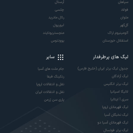
سپاهان
آرسنال
فولاد
چلسی
ملوان
رئال مادرید
گل‌گهر
لیورپول
آلومینیوم اراک
منچستریونایتد
استقلال خوزستان
یوونتوس
لیگ های پرطرفدار
سایر
جدول لیگ برتر ایران (خلیج فارس)
جام ملت های آسیا
لیگ آزادگان
رنکینگ فیفا
لیگ برتر انگلیس
نقل و انتقالات اروپا
لالیگا اسپانیا
نقل و انتقالات ایران
سری آ ایتالیا
پاری سن ژرمن
لیگ قهرمانان اروپا
لیگ نخبگان آسیا
لیگ قهرمانان آسیا دو
لیگ برتر فوتسال