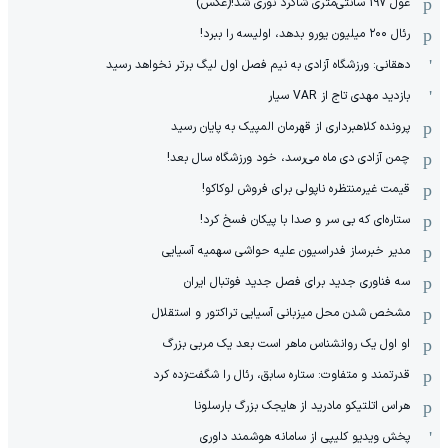
غول 197 سانتی‌متری شاگرد نوری شد!(عکس)
رئال ۲۰۰ میلیون یورو بدهد، اولیسه را ببرد!
دهقانی: ورزشگاه آزادی به نیم فصل اول لیگ برتر نخواهد رسید
بازدید مهدی تاج از VAR سیار
پرونده کلاهبرداری از قهرمان المپیک به پایان رسید
چمن آزادی دی ماه می‌رسد، خود ورزشگاه سال بعد!
قیمت غیرمنتظره ناپولی برای فروش لوکاکو!
ستاره‌ای که بی سر و صدا با پیکان فسخ کرد!
مدیر خبرساز فدراسیون علیه حواشی سهمیه آسیایی
سه فناوری جدید برای فصل جدید فوتبال ایران
مشخص شدن محل میزبانی آسیایی تراکتور و استقلال
او اول یک روانشناس ماهر است بعد یک مربی بزرگ
قدرتمند و متفاوت: ستاره سابق، رئال را شگفت‌زده کرد
هراس اتلتیکو مادرید از هایجک بزرگ بارسلونا
پخش ویدیو کلیپی از سامانه هوشمند داوری