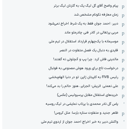
پیام واضح آقای گل لیگ یک به گلزنان لیگ برتر
زمان معارفه نکونام مشخص شد
دبیر: احمد جوان فقط به یک شرط اخراج نمی‌شود
مربی پرتغالی در کادر فنی چادرملو ماند
موسیمانه با یک‌چهارم قرارداد استقلال در تیم ملی
قایدی به دنبال یک فصل متفاوت در النصر
مالدینی فاش کرد: چرا پپ و آنچلوتی نه گفتند!
درخواست تاج برای ورود هوش مصنوعی به فوتبال
رئیس FIVB به کاپیتان ژاپن: تو در دنیا الهام‌بخشی
علی نعمتی: اتریش- الجزایر، هنوز حالم را بد می‌کند!
خریدهای استقلال مقابل پرسپولیس (عکس)
پاس گل نادر محمدی با پرتاب نمایشی در لیگ روسیه
ظاهر جدید و متفاوت ستاره بارسا: مثل کروس!
واکنش دبیر به خبر اخراج احمد جوان از اردوی تیم ملی