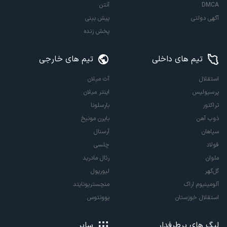
DMCA
آنتن
آگهی دولتی
پیش بینی
پخش زنده
تیم های داخلی
تیم های خارجی
استقلال
آث میلان
پرسپولیس
اینتر میلان
تراکتور
بارسلونا
ذوب آهن
بایرن مونیخ
سپاهان
آرسنال
فولاد
چلسی
ملوان
رئال مادرید
گل‌گهر
لیورپول
آلومینیوم اراک
منچستریونایتد
استقلال خوزستان
یوونتوس
لیگ های پرطرفدار
سایر