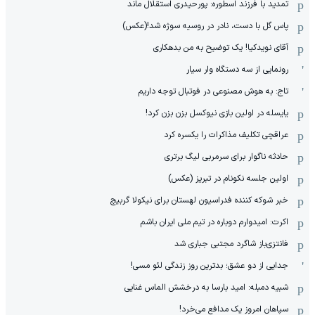
تمدید با فرزند اسطوره: پورحیدری استقلال ماند
پاس گل با دست، نادر در روسیه سوژه شد!(عکس)
آقای نویدکیا! یک توضیح به من بدهکاری
رونمایی از سه دستگاه وار سیار
تاج: به هوش مصنوعی در فوتبال توجه داریم
یایسله در اولین بازی نیوکسل بزن بزن کرد!
عراقچی تکلیف مذاکرات را یکسره کرد
حادثه ناگوار برای سرمربی لیگ برتری
اولین جلسه نکونام در تبریز (عکس)
خبر شوکه کننده فدراسیون لهستان برای نیکولا گربیچ
اکرت: امیدوارم دوباره در تیم ملی ایران باشم
فانتزی‌باز شاگرد مجتبی جباری شد
جدایی از دو عشق؛ بدترین روز زندگی لئو مسی!
شبیه دمبله: امید بارسا به درخشش الماس غنایی
سپاهان امروز یک مدافع می‌خرد!