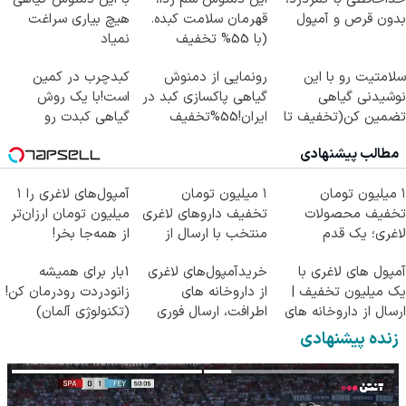
بدون قرص و آمپول
قهرمان سلامت کبده.
هیچ بیاری سراغت
(با 55% تخفیف
نمیاد
بخرش)
سلامتیت رو با این
رونمایی از دمنوش
کبدچرب در کمین
نوشیدنی گیاهی
گیاهی پاکسازی کبد در
است!با یک روش
تضمین کن(تخفیف تا
ایران!55%تخفیف
گیاهی کبدت رو
امشب)
پاکسازی
مطالب پیشنهادی
کن55%تخفیف
۱ میلیون تومان
۱ میلیون تومان
آمپول‌های لاغری را ۱
تخفیف محصولات
تخفیف داروهای لاغری
میلیون تومان ارزان‌تر
لاغری؛ یک قدم
منتخب با ارسال از
از همه‌جا بخر!
نزدیک‌تر به شروع
داروخانه نزدیکت
آمپول های لاغری با
خریدآمپول‌های لاغری
1بار برای همیشه
کاهش وزن
یک میلیون تخفیف |
از داروخانه های
زانودردت رودرمان کن!
ارسال از داروخانه های
اطرافت، ارسال فوری
(تکنولوژی آلمان)
معتبر
همراه با پک یخ!
◂پرسشنامه▸
زنده پیشنهادی