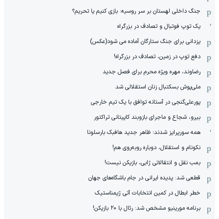
جنگ داخلی لهستان بر سر روسیه: بازی کنیم یا تحریم؟
یک توپ فوتبال و تصادف در بزرگراه
یزدانی برای جنگ ستارگان آماده می شود(عکس)
دفع توپ در زمین، تصادف در بزرگراه!
رضاوند، مهره ویژه محرم برای فصل جدید
ملی‌پوش بسکتبال زنان استقلالی شد
پورعلی‌گنجی در آستانه توافق با یک تیم خارجی
بیرو، شجاع و ماجرای بازوبند کاپیتانی تراکتور
همه سورپرایز شدند؛ ظاهر جدید هافبک بارسلونا
نکونام و استقلال، دوباره روبه‌روی هم!
بمب نقل و انتقالاتی ژابی، بازیکن نیست!
قطعی شد: پدیده ایرانی در جام باشگاه‌های جهان
خطر ابطال در کمین انتخابات آتی ژیمناستیک
برنامه مورینیو مشخص شد: رئال با ۲۰ بازیکن!