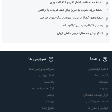
لحظه به لحظه با اخبار نقل و انتقالات ایران
لحظه ورود نکونام به تبریز برای عقد قرارداد با تراکتور
نیمکت‌های کاملاً ایرانی در سومین لیگ بدون خارجی
رسمی: نکونام سرمربی تراکتور شد
تلنگر جدی به ستاره جوان کشتی ایران
راهنما
سرویس ها
دانلود اپلیکیشن
سوژه‌های ورزشی شما
ارتباط با ما
اخبار ورزشی
تبلیغات
پادکست
درباره ما
لیگ ها و رقابت ها
ابزار توسعه دهندگان
ویدئو
فرصت های شغلی
روزنامه
قوانین و مقررات
نتایج زنده