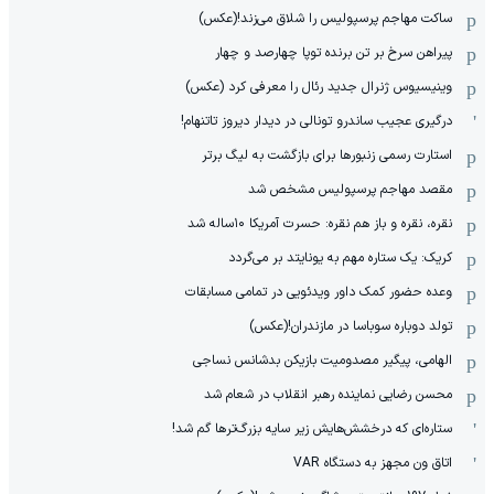
ساکت مهاجم پرسپولیس را شلاق می‌زند!(عکس)
پیراهن سرخ بر تن برنده توپا چهارصد و چهار
وینیسیوس ژنرال جدید رئال را معرفی کرد (عکس)
درگیری عجیب ساندرو تونالی در دیدار دیروز تاتنهام!
استارت رسمی زنبورها برای بازگشت به لیگ برتر
مقصد مهاجم پرسپولیس مشخص شد
نقره، نقره و باز هم نقره: حسرت آمریکا ۱۰‌ساله شد
کریک: یک ستاره مهم به یونایتد بر می‌گردد
وعده حضور کمک داور ویدئویی در تمامی مسابقات
تولد دوباره سوباسا در مازندران!(عکس)
الهامی، پیگیر مصدومیت بازیکن بدشانس نساجی
محسن رضایی نماینده رهبر انقلاب در شعام شد
ستاره‌ای که درخشش‌هایش زیر سایه بزرگ‌ترها گم شد!
اتاق ون مجهز به دستگاه VAR