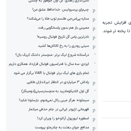
تاثیرگذاری زاهدی؛ گل اول جوهور به چلسی
چپ‌پای پرسپولیس: خداحافظ عشق من!
ستاره پی‌اس‌جی طلسم توپ طلا را می‌شکند؟
ی افزایش تجربه
ممبینی باز هم بدون پاسخگویی رفت
تا پخته تر شوند.
نادر‌ترین پاس گل تاریخ فوتبال روسیه!
سیتی رودری را به رخ کاتالان‌ها کشید
درآستانه شروع لیگ برتر؛ منچستر دلتنگ کریک بال؟
ایزدی: سه سال با فدراسیون فوتبال قرارداد همکاری داریم
تمام بازی های لیگ برتر فوتبال با VAR برگزار می شود
پاداش 3 میلیاردی در انتظار تیراندازان طلایی
گل اول اتلتیکومادرید به منچسترسیتی(دومینگز)
سیمئونه: هرگز مربی رئال نمی‌شوم، بارسلونا شاید!
قهرمانی لژیونر ایرانی در جام حذفی میانمار
اسطوره لیورپول آرائوخو را ویران کرد!
مدافع جوان بعثت به چادرملو پیوست