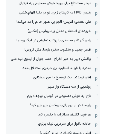
درخواست تاج برای ورود هوش مصنوعی به فوتبال
رئیس FIVB به کاپیتان ژاپن: تو در دنیا الهام‌بخشی
علی نعمتی: اتریش- الجزایر، هنوز حالم را بد می‌کند!
خریدهای استقلال مقابل پرسپولیس (عکس)
پاس گل نادر محمدی با پرتاب نمایشی در لیگ روسیه
ظاهر جدید و متفاوت ستاره بارسا: مثل کروس!
واکنش دبیر به خبر اخراج احمد جوان از اردوی تیم ملی
تمدید با فرزند اسطوره: پورحیدری استقلال ماند
آقای نویدکیا! یک توضیح به من بدهکاری
رونمایی از سه دستگاه وار سیار
تاج: به هوش مصنوعی در فوتبال توجه داریم
یایسله در اولین بازی نیوکسل بزن بزن کرد!
عراقچی تکلیف مذاکرات را یکسره کرد
حادثه ناگوار برای سرمربی لیگ برتری
اولین جلسه نکونام در تبریز (عکس)