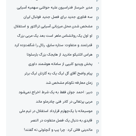
مدیر خبرساز فدراسیون علیه حواشی سهمیه آسیایی
سه فناوری جدید برای فصل جدید فوتبال ایران
مشخص شدن محل میزبانی آسیایی تراکتور و استقلال
او اول یک روانشناس ماهر است بعد یک مربی بزرگ
قدرتمند و متفاوت: ستاره سابق، رئال را شگفت‌زده کرد
هراس اتلتیکو مادرید از هایجک بزرگ بارسلونا
پخش ویدیو کلیپی از سامانه هوشمند داوری
پیام واضح آقای گل لیگ یک به گلزنان لیگ برتر
زمان معارفه نکونام مشخص شد
دبیر: احمد جوان فقط به یک شرط اخراج نمی‌شود
مربی پرتغالی در کادر فنی چادرملو ماند
موسیمانه با یک‌چهارم قرارداد استقلال در تیم ملی
قایدی به دنبال یک فصل متفاوت در النصر
مالدینی فاش کرد: چرا پپ و آنچلوتی نه گفتند!