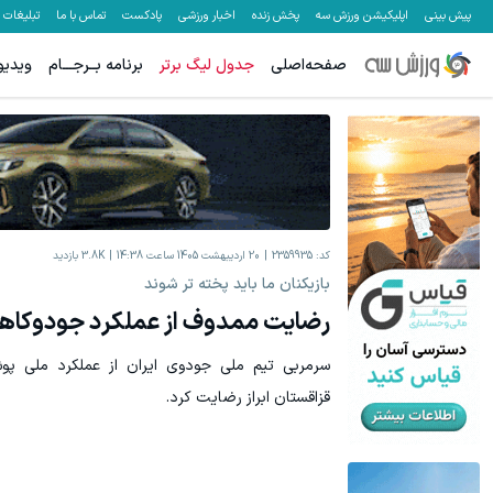
پیش بینی
اپلیکیشن ورزش سه
پخش زنده
اخبار ورزشی
پادکست
تماس با ما
تبلیغات
صفحه‌اصلی
جدول لیگ برتر
برنامه بــرجـــام
ویدیو
کد:
2359935
20 اردیبهشت 1405 ساعت 14:38
3.8K
بازدید
بازیکنان ما باید پخته تر شوند
رضایت ممدوف از عملکرد جودوکاهای
سرمربی تیم ملی جودوی ایران از عملکرد ملی پوش
قزاقستان ابراز رضایت کرد.