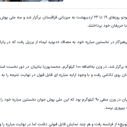
به گزارش "ورزش سه"، دومین گرنداسلم سال جاری جودو روزهای ۱۹ تا ۲۲ اردیبهشت به میزبانی قزاقستان برگزار ش
ا حریفان خود پرداختند.
رم، روز شنبه الیاس پرهیزگار در نخستین مبارزه خود به مصاف «دیوید لیما» از برزیل رفت که در پا
در مسابقات سومین روز این گرند اسلم که امروز یکشنبه برگزار شد، در وزن به‌اضافه ۱۰۰ کیلوگرم، محمدپوریا ب
ان روی تاتامی رفت و با وجود ارایه مبارزه ای قابل قبول در نهایت نتیجه را به
آخرین ملی پوش ایران در این گرنداسلم امیرعباس چوپان در وزن منفی ۹۰ کیلوگرم بود که این ملی پوش جوان نخستین مب
ه پیروزی برسد.
یچ» از فرانسه رفت و هر چند نمایش قابل قبولی داشت اما در نهایت مبارزه را واگ