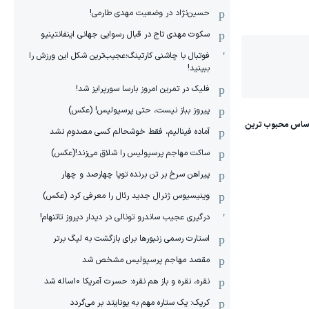
حسین‌نژاد در وضعیت مهدی طارمی!
سکوت مهدی تاج در قبال رسوایی جهانی اینفانتینیو
فوتبال با چاشنی کارتینگ؛عجیب‌ترین شکل این ورزش را
ببینید!
فلیک در تمرین امروز بارسا سورپرایز شد!
پیروز بباز نیست، حتی پرسپولیس! (عکس)
آماده فینالیم، فقط خوشحالم کسی مصدوم نشد
ساکت مهاجم پرسپولیس را شلاق می‌زند!(عکس)
پیراهن سرخ بر تن برنده توپا چهارصد و چهار
وینیسیوس ژنرال جدید رئال را معرفی کرد (عکس)
درگیری عجیب ساندرو تونالی در دیدار دیروز تاتنهام!
استارت رسمی زنبورها برای بازگشت به لیگ برتر
مقصد مهاجم پرسپولیس مشخص شد
نقره، نقره و باز هم نقره: حسرت آمریکا ۱۰‌ساله شد
کریک: یک ستاره مهم به یونایتد بر می‌گردد