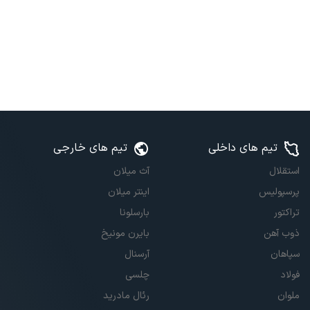
تیم های داخلی
تیم های خارجی
استقلال
آث میلان
پرسپولیس
اینتر میلان
تراکتور
بارسلونا
ذوب آهن
بایرن مونیخ
سپاهان
آرسنال
فولاد
چلسی
ملوان
رئال مادرید