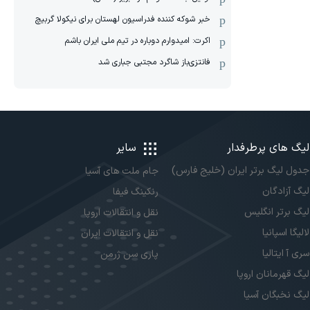
خبر شوکه کننده فدراسیون لهستان برای نیکولا گربیچ
اکرت: امیدوارم دوباره در تیم ملی ایران باشم
فانتزی‌باز شاگرد مجتبی جباری شد
لیگ های پرطرفدار
سایر
جدول لیگ برتر ایران (خلیج فارس)
جام ملت های آسیا
لیگ آزادگان
رنکینگ فیفا
لیگ برتر انگلیس
نقل و انتقالات اروپا
لالیگا اسپانیا
نقل و انتقالات ایران
سری آ ایتالیا
پاری سن ژرمن
لیگ قهرمانان اروپا
لیگ نخبگان آسیا