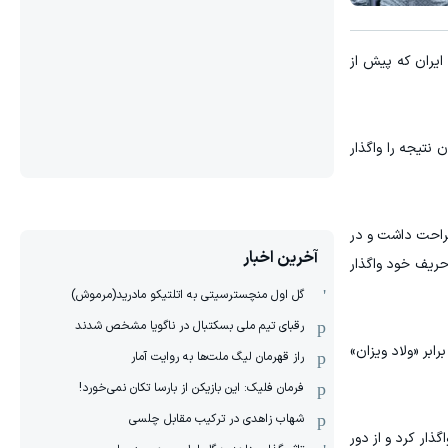
د و سه ملی پوش ایران که پیش از
یان نتیجه را واگذار
ناییان در دور نخست استراحت داشت و در
آخرین اخبار
 حریف خود واگذار
گل اول منچسترسیتی به اتلتیکو مادرید(مرموش)
رقبای تیم ملی بسکتبال در ناگویا مشخص‌ شدند
ارزه خود را برابر «ولاد ویزان»
راز قهرمان لیگ ملت‌ها به روایت آمار
فرمان فلیک: این بازیکن از بارسا تکان نمی‌خورد!
شهاب زاهدی در ترکیب مقابل چلسی
ذار کرد و از دور