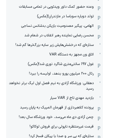
وعده حضور کمک داور ویدئویی در تمامی مسابقات
تولد دوباره سوباسا در مازندران!(عکس)
الهامی، پیگیر مصدومیت بازیکن بدشانس نساجی
محسن رضایی نماینده رهبر انقلاب در شعام شد
ستاره‌ای که درخشش‌هایش زیر سایه بزرگ‌ترها گم شد!
اتاق ون مجهز به دستگاه VAR
غول 197 سانتی‌متری شاگرد نوری شد!(عکس)
رئال ۲۰۰ میلیون یورو بدهد، اولیسه را ببرد!
دهقانی: ورزشگاه آزادی به نیم فصل اول لیگ برتر نخواهد
رسید
بازدید مهدی تاج از VAR سیار
پرونده کلاهبرداری از قهرمان المپیک به پایان رسید
چمن آزادی دی ماه می‌رسد، خود ورزشگاه سال بعد!
قیمت غیرمنتظره ناپولی برای فروش لوکاکو!
ستاره‌ای که بی سر و صدا با پیکان فسخ کرد!